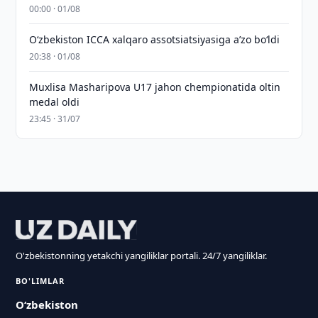
00:00 · 01/08
O‘zbekiston ICCA xalqaro assotsiatsiyasiga aʼzo bo‘ldi
20:38 · 01/08
Muxlisa Masharipova U17 jahon chempionatida oltin
medal oldi
23:45 · 31/07
O'zbekistonning yetakchi yangiliklar portali. 24/7 yangiliklar.
BO'LIMLAR
O‘zbekiston