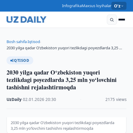
Infografika
Maxsus loyihalar
O'z
Bosh sahifa
Iqtisod
›
›
2030 yilga qadar O‘zbekiston yuqori tezlikdagi poyezdlarda 3,25 …
IQTISOD
2030 yilga qadar O‘zbekiston yuqori
tezlikdagi poyezdlarda 3,25 mln yo‘lovchini
tashishni rejalashtirmoqda
UzDaily
·
02.01.2026
·
20:30
·
2175 views
2030 yilga qadar O‘zbekiston yuqori tezlikdagi poyezdlarda
3,25 mln yo‘lovchini tashishni rejalashtirmoqda