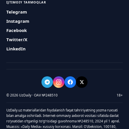
IJTIMOIY TARMOQLAR
Telegram
Instagram
Facebook
Twitter/X
LinkedIn
© 2026 UzDaily · OAV №248510
18+
UzDaily.uz materiallaridan foydalanish faqat tahririyatning yozma ruxsati
bilan amalga oshiriladi. Internet-ommaviy axborot vositasi sifatida davlat
roʻyxatidan oʻtganligi toʻgʻrisidagi guvohnoma №248510, 2024 yil 1 aprel.
Muassis: «Daily Media» xususiy korxonasi. Manzil: Oʻzbekiston, 100180,