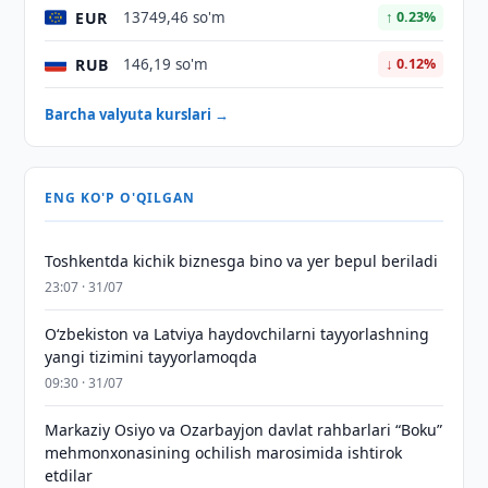
EUR
13749,46 so'm
↑ 0.23%
RUB
146,19 so'm
↓ 0.12%
Barcha valyuta kurslari →
ENG KO'P O'QILGAN
Toshkentda kichik biznesga bino va yer bepul beriladi
23:07 · 31/07
Oʻzbekiston va Latviya haydovchilarni tayyorlashning
yangi tizimini tayyorlamoqda
09:30 · 31/07
Markaziy Osiyo va Ozarbayjon davlat rahbarlari “Boku”
mehmonxonasining ochilish marosimida ishtirok
etdilar