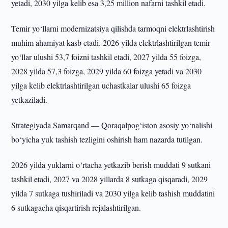
yetadi, 2030 yilga kelib esa 3,25 million nafarni tashkil etadi.
Temir yo‘llarni modernizatsiya qilishda tarmoqni elektrlashtirish
muhim ahamiyat kasb etadi. 2026 yilda elektrlashtirilgan temir
yo‘llar ulushi 53,7 foizni tashkil etadi, 2027 yilda 55 foizga,
2028 yilda 57,3 foizga, 2029 yilda 60 foizga yetadi va 2030
yilga kelib elektrlashtirilgan uchastkalar ulushi 65 foizga
yetkaziladi.
Strategiyada Samarqand — Qoraqalpog‘iston asosiy yo‘nalishi
bo‘yicha yuk tashish tezligini oshirish ham nazarda tutilgan.
2026 yilda yuklarni o‘rtacha yetkazib berish muddati 9 sutkani
tashkil etadi, 2027 va 2028 yillarda 8 sutkaga qisqaradi, 2029
yilda 7 sutkaga tushiriladi va 2030 yilga kelib tashish muddatini
6 sutkagacha qisqartirish rejalashtirilgan.