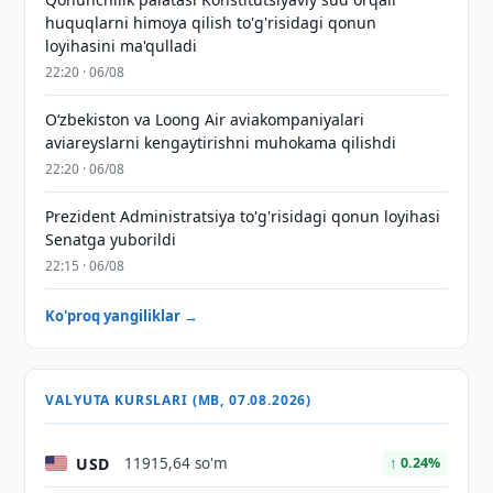
huquqlarni himoya qilish to'g'risidagi qonun
loyihasini ma'qulladi
22:20 · 06/08
Oʻzbekiston va Loong Air aviakompaniyalari
aviareyslarni kengaytirishni muhokama qilishdi
22:20 · 06/08
Prezident Administratsiya to'g'risidagi qonun loyihasi
Senatga yuborildi
22:15 · 06/08
Ko'proq yangiliklar →
VALYUTA KURSLARI (MB, 07.08.2026)
USD
11915,64 so'm
↑ 0.24%