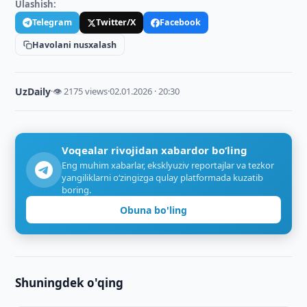
Ulashish:
Telegram
Twitter/X
Facebook
Havolani nusxalash
UzDaily
·
👁 2175 views
·
02.01.2026 · 20:30
Voqealar rivojidan xabardor bo‘ling
Eng muhim xabarlar, eksklyuziv reportajlar va tezkor
yangiliklarni o‘zingizga qulay platformada kuzatib
boring.
Obuna bo'ling
Shuningdek o'qing