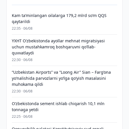
Kam taʼminlangan oilalarga 179,2 mlrd so‘m QQS
qaytarildi
22:35 · 06/08
YXHT O‘zbekistonda ayollar mehnat migratsiyasi
uchun mustahkamroq boshqaruvni qo‘llab-
quvvatlaydi
22:30 · 06/08
“Uzbekistan Airports” va “Loong Air” Sian – Farg‘ona
yo‘nalishida parvozlarni yo‘lga qo‘yish masalasini
muhokama qildi
22:30 · 06/08
O‘zbekistonda sement ishlab chiqarish 10,1 mln
tonnaga yetdi
22:25 · 06/08
Qonunchilik palatasi Konstitutsiyaviy sud orqali