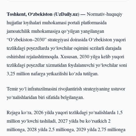
Toshkent, O‘zbekiston (UzDaily.uz) —
Normativ-huquqiy
hujjatlar loyihalari muhokamasi portali platformasida
jamoatchilik muhokamasiga qo‘yilgan yangilangan
“O‘zbekiston–2030” strategiyasi doirasida O‘zbekiston yuqori
tezlikdagi poyezdlarda yo‘lovchilar oqimini sezilarli darajada
oshirishni rejalashtirmoqda. Xususan, 2030 yilga kelib yuqori
tezlikdagi poyezdlar xizmatidan foydalanuvchi yo‘lovchilar soni
3,25 million nafarga yetkazilishi ko‘zda tutilgan.
Temir yo‘l infratuzilmasini rivojlantirish strategiyaning ustuvor
yo‘nalishlaridan biri sifatida belgilangan.
Rejaga ko‘ra, 2026 yilda yuqori tezlikdagi yo‘nalishlarda 1,5
million yo‘lovchi tashiladi, 2027 yilda bu ko‘rsatkich 2
millionga, 2028 yilda 2,5 millionga, 2029 yilda 2,75 millionga