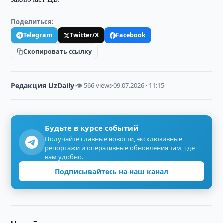
Поделиться:
Telegram
Twitter/X
Facebook
Скопировать ссылку
Редакция UzDaily
·
👁 566 views
·
09.07.2026 · 11:15
Будьте в курсе событий
Получайте главные новости, эксклюзивные
репортажи и оперативные обновления там, где
вам удобно.
Подписывайтесь на наш канал