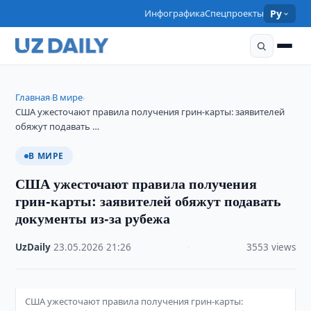
Инфографика
Спецпроекты
Ру
Главная
В мире
›
›
США ужесточают правила получения грин-карты: заявителей
обяжут подавать …
В МИРЕ
США ужесточают правила получения
грин-карты: заявителей обяжут подавать
документы из-за рубежа
UzDaily
·
23.05.2026
·
21:26
·
3553 views
США ужесточают правила получения грин-карты: