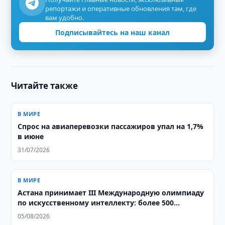
репортажи и оперативные обновления там, где
вам удобно.
Подписывайтесь на наш канал
Читайте также
В МИРЕ
Спрос на авиаперевозки пассажиров упал на 1,7%
в июне
31/07/2026
В МИРЕ
Астана принимает III Международную олимпиаду
по искусственному интеллекту: более 500
школьников из 106 стран соревнуются за звание
05/08/2026
лучших