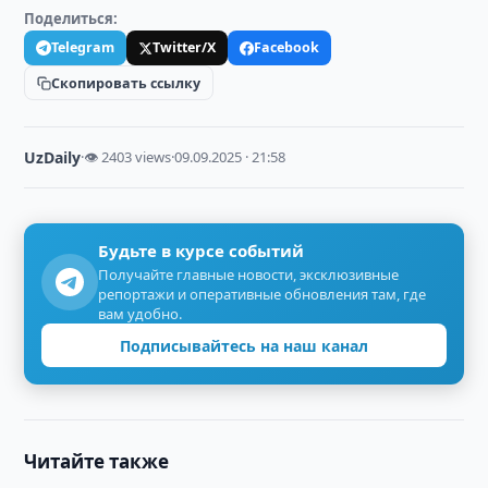
Поделиться:
Telegram
Twitter/X
Facebook
Скопировать ссылку
UzDaily
·
👁 2403 views
·
09.09.2025 · 21:58
Будьте в курсе событий
Получайте главные новости, эксклюзивные
репортажи и оперативные обновления там, где
вам удобно.
Подписывайтесь на наш канал
Читайте также