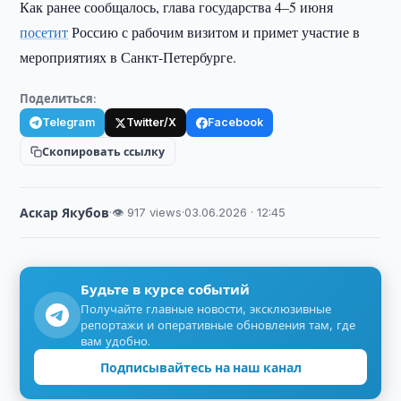
Как ранее сообщалось, глава государства 4–5 июня
посетит
Россию с рабочим визитом и примет участие в
мероприятиях в Санкт-Петербурге.
Поделиться:
Telegram
Twitter/X
Facebook
Скопировать ссылку
Аскар Якубов
·
👁 917 views
·
03.06.2026 · 12:45
Будьте в курсе событий
Получайте главные новости, эксклюзивные
репортажи и оперативные обновления там, где
вам удобно.
Подписывайтесь на наш канал