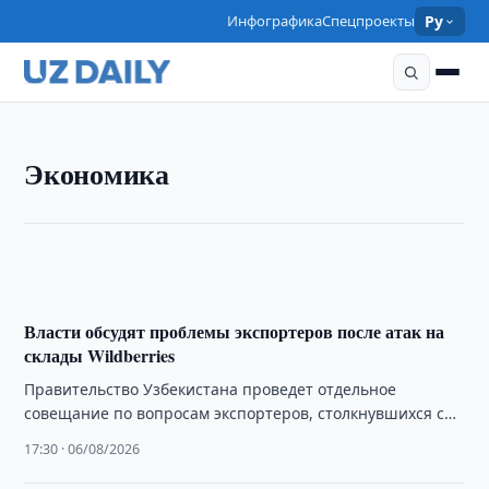
Инфографика
Спецпроекты
Ру
ЭКОНОМИКА
Экономика
Президенту представили меры по
реформированию энергетики
17:33 · 06/08/2026
Власти обсудят проблемы экспортеров после атак на
склады Wildberries
Правительство Узбекистана проведет отдельное
совещание по вопросам экспортеров, столкнувшихся с
трудностями после повреждения складской
17:30 · 06/08/2026
инфраструктуры Wildberries в России.