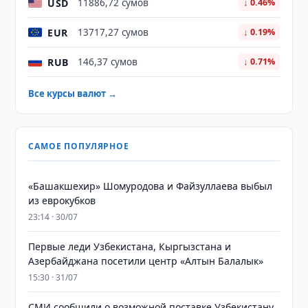
USD
11886,72 сумов
↓ 0.46%
EUR
13717,27 сумов
↓ 0.19%
RUB
146,37 сумов
↓ 0.71%
Все курсы валют →
САМОЕ ПОПУЛЯРНОЕ
«Башакшехир» Шомуродова и Файзуллаева выбыл
из еврокубков
23:14 · 30/07
Первые леди Узбекистана, Кыргызстана и
Азербайджана посетили центр «Алтын Балалык»
15:30 · 31/07
СМИ сообщили о возможной поставке Узбекистану