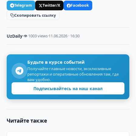
Telegram
Twitter/X
Facebook
Скопировать ссылку
UzDaily
·
👁 1003 views
·
11.06.2026 · 16:30
Будьте в курсе событий
Получайте главные новости, эксклюзивные
репортажи и оперативные обновления там, где
вам удобно.
Подписывайтесь на наш канал
Читайте также