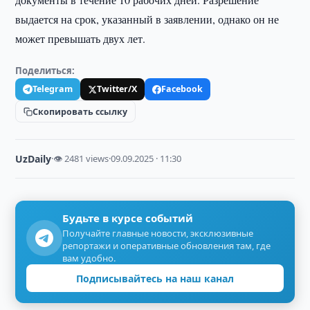
выдается на срок, указанный в заявлении, однако он не
может превышать двух лет.
Поделиться:
Telegram
Twitter/X
Facebook
Скопировать ссылку
UzDaily
·
👁 2481 views
·
09.09.2025 · 11:30
Будьте в курсе событий
Получайте главные новости, эксклюзивные
репортажи и оперативные обновления там, где
вам удобно.
Подписывайтесь на наш канал