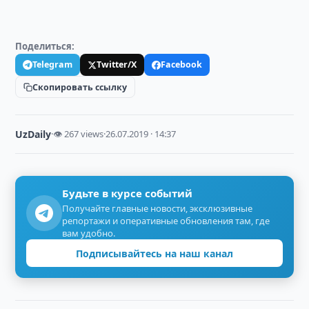
Поделиться:
Telegram
Twitter/X
Facebook
Скопировать ссылку
UzDaily
·
👁 267 views
·
26.07.2019 · 14:37
Будьте в курсе событий
Получайте главные новости, эксклюзивные
репортажи и оперативные обновления там, где
вам удобно.
Подписывайтесь на наш канал