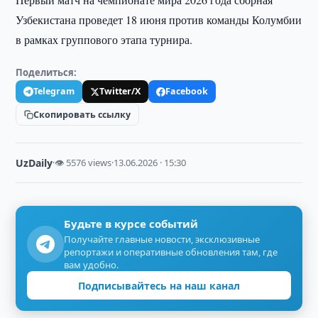
Узбекистана проведет 18 июня против команды Колумбии
в рамках группового этапа турнира.
Поделиться:
Telegram
Twitter/X
Facebook
Скопировать ссылку
UzDaily
·
👁 5576 views
·
13.06.2026 · 15:30
Будьте в курсе событий
Получайте главные новости, эксклюзивные
репортажи и оперативные обновления там, где
вам удобно.
Подписывайтесь на наш канал