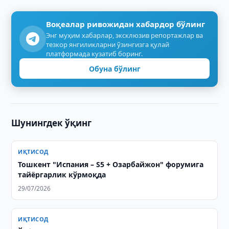
Воқеалар ривожидан хабардор бўлинг
Энг муҳим хабарлар, эксклюзив репортажлар ва
тезкор янгиликларни ўзингизга қулай
платформада кузатиб боринг.
Обуна бўлинг
Шунингдек ўқинг
ИҚТИСОД
Тошкент "Испания – S5 + Озарбайжон" форумига
тайёргарлик кўрмоқда
29/07/2026
ИҚТИСОД