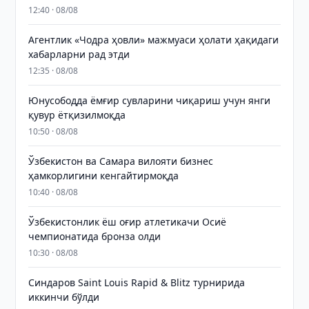
12:40 · 08/08
Агентлик «Чодра ҳовли» мажмуаси ҳолати ҳақидаги
хабарларни рад этди
12:35 · 08/08
Юнусободда ёмғир сувларини чиқариш учун янги
қувур ётқизилмоқда
10:50 · 08/08
Ўзбекистон ва Самара вилояти бизнес
ҳамкорлигини кенгайтирмоқда
10:40 · 08/08
Ўзбекистонлик ёш оғир атлетикачи Осиё
чемпионатида бронза олди
10:30 · 08/08
Синдаров Saint Louis Rapid & Blitz турнирида
иккинчи бўлди