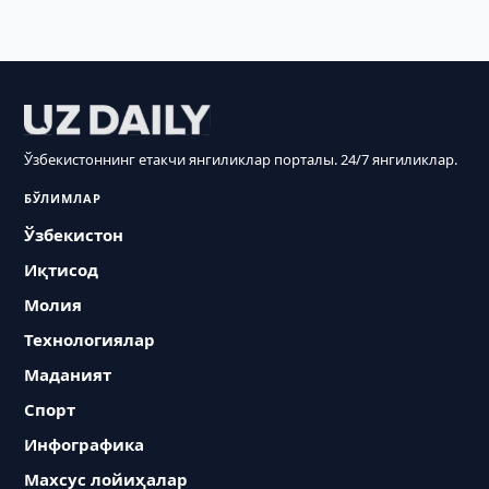
Ўзбекистоннинг етакчи янгиликлар порталы. 24/7 янгиликлар.
БЎЛИМЛАР
Ўзбекистон
Иқтисод
Молия
Технологиялар
Маданият
Спорт
Инфографика
Махсус лойиҳалар