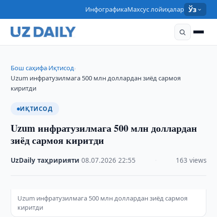
Инфографика
Махсус лойиҳалар
Ўз
Бош саҳифа
Иқтисод
›
›
Uzum инфратузилмага 500 млн доллардан зиёд сармоя
киритди
ИҚТИСОД
Uzum инфратузилмага 500 млн доллардан
зиёд сармоя киритди
UzDaily таҳририяти
·
08.07.2026
·
22:55
·
163 views
Uzum инфратузилмага 500 млн доллардан зиёд сармоя
киритди