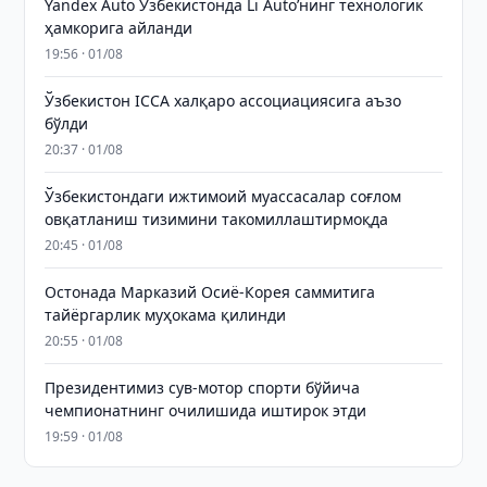
Yandex Auto Ўзбекистонда Li Auto’нинг технологик
ҳамкорига айланди
19:56 · 01/08
Ўзбекистон ICCA халқаро ассоциациясига аъзо
бўлди
20:37 · 01/08
Ўзбекистондаги ижтимоий муассасалар соғлом
овқатланиш тизимини такомиллаштирмоқда
20:45 · 01/08
Остонада Марказий Осиё-Корея саммитига
тайёргарлик муҳокама қилинди
20:55 · 01/08
Президентимиз сув-мотор спорти бўйича
чемпионатнинг очилишида иштирок этди
19:59 · 01/08