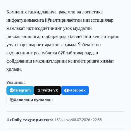
Компания таъкидлашича, рақамли ва логистика
инфратузилмасига йўналтирилаётган инвестициялар
мамлакат иқтисодиётининг узоқ муддатли
ривожланишига, тадбиркорлар бизнесини кенгайтириш
учун шарт-шароит яратишга ҳамда Ўзбекистон
аҳолисининг республика бўйлаб товарлардан
фойдаланиш имкониятларини кенгайтиришга хизмат
қилади.
Улашиш:
Telegram
Twitter/X
Facebook
Ҳаволани нусхалаш
UzDaily таҳририяти
·
👁 163 views
·
08.07.2026 · 22:55