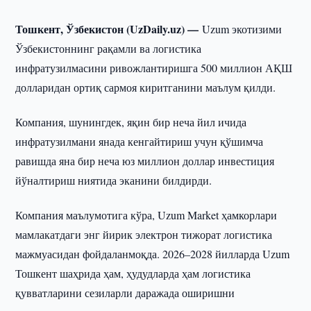
Тошкент, Ўзбекистон (UzDaily.uz) —
Uzum экотизими
Ўзбекистоннинг рақамли ва логистика
инфратузилмасини ривожлантиришга 500 миллион АҚШ
долларидан ортиқ сармоя киритганини маълум қилди.
Компания, шунингдек, яқин бир неча йил ичида
инфратузилмани янада кенгайтириш учун қўшимча
равишда яна бир неча юз миллион доллар инвестиция
йўналтириш ниятида эканини билдирди.
Компания маълумотига кўра, Uzum Market ҳамкорлари
мамлакатдаги энг йирик электрон тижорат логистика
мажмуасидан фойдаланмоқда. 2026–2028 йилларда Uzum
Тошкент шаҳрида ҳам, ҳудудларда ҳам логистика
қувватларини сезиларли даражада оширишни