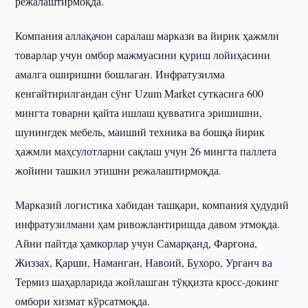
режалаштирмоқда.
Компания аллақачон саралаш маркази ва йирик ҳажмли
товарлар учун омбор мажмуасини қуриш лойиҳасини
амалга оширишни бошлаган. Инфратузилма
кенгайтирилгандан сўнг Uzum Market суткасига 600
мингта товарни қайта ишлаш қувватига эришишни,
шунингдек мебель, маиший техника ва бошқа йирик
ҳажмли маҳсулотларни сақлаш учун 26 мингта паллета
жойини ташкил этишни режалаштирмоқда.
Марказий логистика хабидан ташқари, компания ҳудудий
инфратузилмани ҳам ривожлантиришда давом этмоқда.
Айни пайтда ҳамкорлар учун Самарқанд, Фарғона,
Жиззах, Қарши, Наманган, Навоий, Бухоро, Урганч ва
Термиз шаҳарларида жойлашган тўққизта кросс-докинг
омбори хизмат кўрсатмоқда.