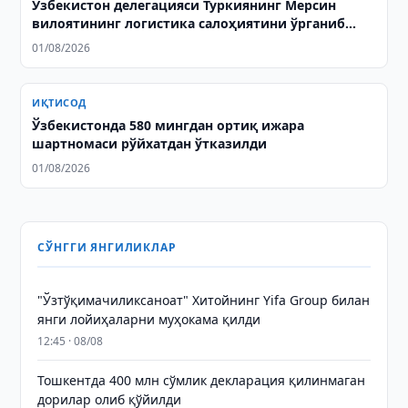
Ўзбекистон делегацияси Туркиянинг Мерсин
вилоятининг логистика салоҳиятини ўрганиб
чиқди
01/08/2026
ИҚТИСОД
Ўзбекистонда 580 мингдан ортиқ ижара
шартномаси рўйхатдан ўтказилди
01/08/2026
СЎНГГИ ЯНГИЛИКЛАР
"Ўзтўқимачиликсаноат" Хитойнинг Yifa Group билан
янги лойиҳаларни муҳокама қилди
12:45 · 08/08
Тошкентда 400 млн сўмлик декларация қилинмаган
дорилар олиб қўйилди