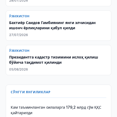
28/07/2026
ЎЗБЕКИСТОН
Бахтиёр Саидов Гамбиянинг янги элчисидан
ишонч ёрлиқларини қабул қилди
27/07/2026
ЎЗБЕКИСТОН
Президентга кадастр тизимини ислоҳ қилиш
бўйича тақдимот қилинди
05/08/2026
СЎНГГИ ЯНГИЛИКЛАР
Кам таъминланган оилаларга 179,2 млрд сўм ҚҚС
қайтарилди