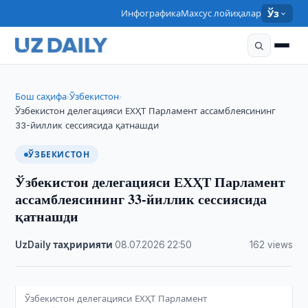
Инфографика
Махсус лойиҳалар
Ўз
Бош саҳифа
Ўзбекистон
›
›
Ўзбекистон делегацияси ЕХҲТ Парламент ассамблеясининг
33-йиллик сессиясида қатнашди
ЎЗБЕКИСТОН
Ўзбекистон делегацияси ЕХҲТ Парламент
ассамблеясининг 33-йиллик сессиясида
қатнашди
UzDaily таҳририяти
·
08.07.2026
·
22:50
·
162 views
Ўзбекистон делегацияси ЕХҲТ Парламент