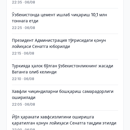
22:35 · 06/08
Ўзбекистонда цемент ишлаб чиқариш 10,1 млн
тоннага етди
22:25 · 06/08
Президент Администрация тўғрисидаги қонун
лойиҳаси Сенатга юборилди
22:15 · 06/08
Туркияда ҳалок бўлган ўзбекистонликнинг жасади
Ватанга олиб келинди
22:10 · 06/08
Хавфли чиқиндиларни бошқариш самарадорлиги
оширилади
22:05 · 06/08
Йўл ҳаракати хавфсизлигини оширишга
қаратилган қонун лойиҳаси Сенатга тақдим этилди
22:00 · 06/08