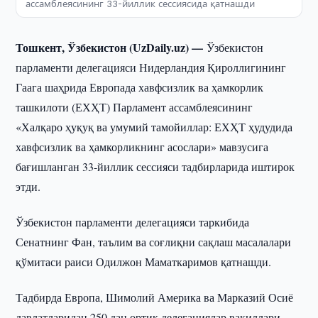
ассамблеясининг 33-йиллик сессиясида қатнашди
Тошкент, Ўзбекистон (UzDaily.uz) —
Ўзбекистон
парламенти делегацияси Нидерландия Қироллигининг
Гаага шаҳрида Европада хавфсизлик ва ҳамкорлик
ташкилоти (ЕХҲТ) Парламент ассамблеясининг
«Халқаро ҳуқуқ ва умумий тамойиллар: ЕХҲТ ҳудудида
хавфсизлик ва ҳамкорликнинг асослари» мавзусига
бағишланган 33-йиллик сессияси тадбирларида иштирок
этди.
Ўзбекистон парламенти делегацияси таркибида
Сенатнинг Фан, таълим ва соғлиқни сақлаш масалалари
қўмитаси раиси Одилжон Маматкаримов қатнашди.
Тадбирда Европа, Шимолий Америка ва Марказий Осиё
давлатларидан 250 дан ортиқ делегациялар вакиллари