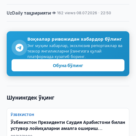
UzDaily таҳририяти
·
👁 162 views
·
08.07.2026 · 22:50
Воқеалар ривожидан хабардор бўлинг
Энг муҳим хабарлар, эксклюзив репортажлар ва
тезкор янгиликларни ўзингизга қулай
платформада кузатиб боринг.
Обуна бўлинг
Шунингдек ўқинг
ЎЗБЕКИСТОН
Ўзбекистон Президенти Саудия Арабистони билан
устувор лойиҳаларни амалга ошириш
масалаларини муҳокама қилди