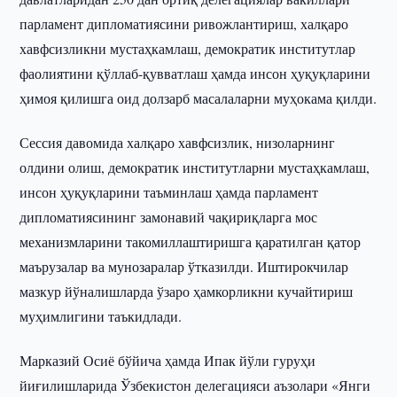
парламент дипломатиясини ривожлантириш, халқаро
хавфсизликни мустаҳкамлаш, демократик институтлар
фаолиятини қўллаб-қувватлаш ҳамда инсон ҳуқуқларини
ҳимоя қилишга оид долзарб масалаларни муҳокама қилди.
Сессия давомида халқаро хавфсизлик, низоларнинг
олдини олиш, демократик институтларни мустаҳкамлаш,
инсон ҳуқуқларини таъминлаш ҳамда парламент
дипломатиясининг замонавий чақириқларга мос
механизмларини такомиллаштиришга қаратилган қатор
маърузалар ва мунозаралар ўтказилди. Иштирокчилар
мазкур йўналишларда ўзаро ҳамкорликни кучайтириш
муҳимлигини таъкидлади.
Марказий Осиё бўйича ҳамда Ипак йўли гуруҳи
йиғилишларида Ўзбекистон делегацияси аъзолари «Янги