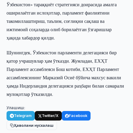
Ўзбекистон» тараққиёт стратегияси доирасида амалга
оширилаётган ислоҳотлар, парламент фаолиятини
такомиллаштириш, таълим, соғлиқни сақлаш ва
ижтимоий соҳаларда олиб борилаётган ўзгаришлар
ҳақида хабардор қилди.
Шунингдек, Ўзбекистон парламенти делегацияси бир
қатор учрашувлар ҳам ўтказди. Жумладан, ЕХҲТ
Парламент ассамблеяси Бош котиби, ЕХҲТ Парламент
ассамблеясининг Марказий Осиё бўйича махсус вакили
ҳамда Нидерландия делегацияси раҳбари билан самарали
мулоқотлар ўтказилди.
Улашиш:
Telegram
Twitter/X
Facebook
Ҳаволани нусхалаш