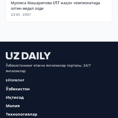
Мухлиса Машарипова U17 жаҳон чемпионатида
олтин медал олди
23:45 · 31/07
Ўзбекистоннинг етакчи янгиликлар порталы. 24/7
янгиликлар.
БЎЛИМЛАР
Ўзбекистон
Иқтисод
Молия
Технологиялар