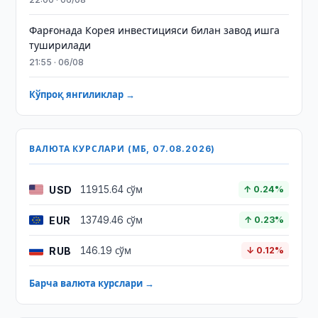
Фарғонада Корея инвестицияси билан завод ишга
туширилади
21:55 · 06/08
Кўпроқ янгиликлар →
ВАЛЮТА КУРСЛАРИ (МБ, 07.08.2026)
USD
11915.64 сўм
↑ 0.24%
EUR
13749.46 сўм
↑ 0.23%
RUB
146.19 сўм
↓ 0.12%
Барча валюта курслари →