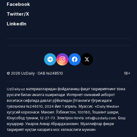
Facebook
Twitter/X
LinkedIn
© 2026 UzDaily · ОАВ №248510
18+
UzDaily.uz материалларидан фойдаланиш фақат таҳририятнинг ёзма
рухсати билан амалга оширилади. Интернет-оммавий ахборот
воситаси сифатида давлат рўйхатидан ўтганлиги тўғрисидаги
гувоҳнома №248510, 2024 йил 1 апрель. Муассис: «Daily Media»
хусусий корхонаси. Манзил: Ўзбекистон, 100180, Тошкент шаҳри,
Юнусобод тумани, 12-27-73. Электрон почта: info@uzdaily.com. Бош
муҳаррир: Умаров Анвар Абрарджанович. Муаллифлар фикри
таҳририят нуқтаи назарига мос келмаслиги мумкин.