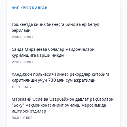
ЭНГ КЎП ЎҚИЛГАН
Тошкентда кичик бизнесга бино ва ер бепул
берилади
23:07 · 31/07
Саида Мирзиёева болалар майдончалари
қурилишига қарши чиқди
22:57 · 31/07
«Андижон полькаси» Гиннес рекордлар китобига
киритилиши учун 730 млн сўм ажратилди
11:30 · 31/07
Марказий Осиё ва Озарбайжон давлат раҳбарлари
“Боку” меҳмонхонасининг очилиш маросимида
иштирок этдилар
00:01 · 01/08