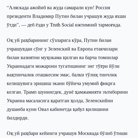
“Аляскада ажойиб ва жуда самарали кун! Россия
президенти Владимир Путин билан учрашув жуда яхши
ўтди”, — деб ёзди у Truth Social ижтимоий тармоғида.
Оқ уй раҳбарининг сўзларига кўра, Путин билан
учрашувдан сўнг у Зеленский ва Европа етакчилари
билан вазиятни муҳокама қилган ва барча томонлар
Украинадаги можарони тугатишнинг энг тўғри йўли
вақтинчалик оташкесим эмас, балки тўлиқ тинчлик
келишувига эришиш экани бўйича умумий фикрга
келган. Трамп шунингдек, дунё ҳамжамияти эътиборини
Украина масаласига қаратган ҳолда, Зеленскийни
душанба куни Овал кабинетда қабул қилишини
билдирди.
Оқ уй раҳбари кейинги учрашув Москвада бўлиб ўтиши