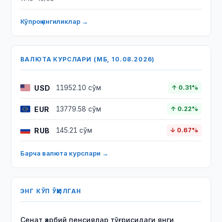
Кўпроқ янгиликлар →
ВАЛЮТА КУРСЛАРИ (МБ, 10.08.2026)
USD
11952.10 сўм
↑ 0.31%
EUR
13779.58 сўм
↑ 0.22%
RUB
145.21 сўм
↓ 0.67%
Барча валюта курслари →
ЭНГ КЎП ЎҚИЛГАН
Сенат ҳарбий пенсиялар тўғрисидаги янги