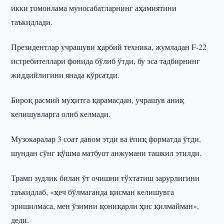
икки томонлама муносабатларнинг аҳамиятини
таъкидлади.
Президентлар учрашуви ҳарбий техника, жумладан F-22
истребителлари фонида бўлиб ўтди, бу эса тадбирнинг
жиддийлигини янада кўрсатди.
Бироқ расмий муҳитга қарамасдан, учрашув аниқ
келишувларга олиб келмади.
Музокаралар 3 соат давом этди ва ёпиқ форматда ўтди,
шундан сўнг қўшма матбуот анжумани ташкил этилди.
Трамп зудлик билан ўт очишни тўхтатиш зарурлигини
таъкидлаб, «ҳеч бўлмаганда қисман келишувга
эришилмаса, мен ўзимни қониқарли ҳис қилмайман»,
деди.