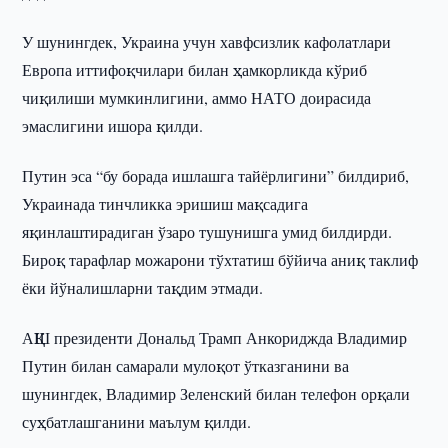
У шунингдек, Украина учун хавфсизлик кафолатлари
Европа иттифоқчилари билан ҳамкорликда кўриб
чиқилиши мумкинлигини, аммо НАТО доирасида
эмаслигини ишора қилди.
Путин эса “бу борада ишлашга тайёрлигини” билдириб,
Украинада тинчликка эришиш мақсадига
яқинлаштирадиган ўзаро тушунишга умид билдирди.
Бироқ тарафлар можарони тўхтатиш бўйича аниқ таклиф
ёки йўналишларни тақдим этмади.
АҚШ президенти Дональд Трамп Анкориджда Владимир
Путин билан самарали мулоқот ўтказганини ва
шунингдек, Владимир Зеленский билан телефон орқали
суҳбатлашганини маълум қилди.