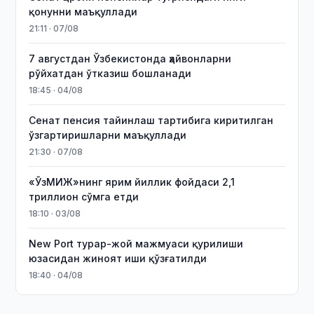
қонунни маъқуллади
21:11 · 07/08
7 августдан Ўзбекистонда ҳайвонларни
рўйхатдан ўтказиш бошланади
18:45 · 04/08
Сенат пенсия тайинлаш тартибига киритилган
ўзгартиришларни маъқуллади
21:30 · 07/08
«ЎзМИЖ»нинг ярим йиллик фойдаси 2,1
триллион сўмга етди
18:10 · 03/08
New Port турар-жой мажмуаси қурилиши
юзасидан жиноят иши қўзғатилди
18:40 · 04/08