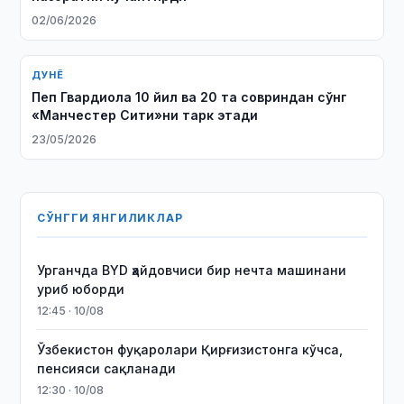
02/06/2026
ДУНЁ
Пеп Гвардиола 10 йил ва 20 та совриндан сўнг
«Манчестер Сити»ни тарк этади
23/05/2026
СЎНГГИ ЯНГИЛИКЛАР
Урганчда BYD ҳайдовчиси бир нечта машинани
уриб юборди
12:45 · 10/08
Ўзбекистон фуқаролари Қирғизистонга кўчса,
пенсияси сақланади
12:30 · 10/08