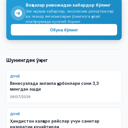
Воқеалар ривожидан хабардор бўлинг
Энг муҳим хабарлар, эксклюзив репортажлар
ва тезкор янгиликларни ўзингизга қулай
платформада кузатиб боринг.
Обуна бўлинг
Шунингдек ўқинг
ДУНЁ
Венесуэлада зилзила қурбонлари сони 3,3
мингдан ошди
06/07/2026
ДУНЁ
Ҳиндистон халқаро рейслар учун санитар
назоратни кучайтирди