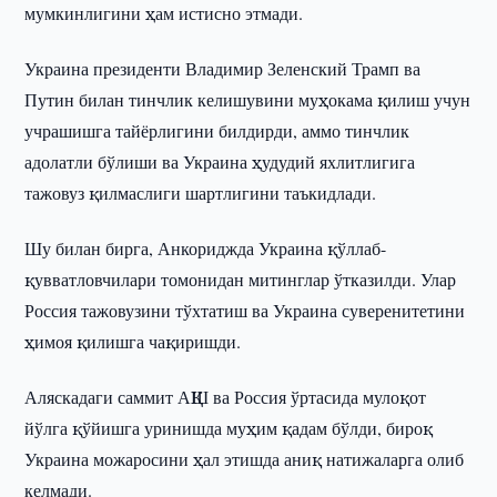
мумкинлигини ҳам истисно этмади.
Украина президенти Владимир Зеленский Трамп ва
Путин билан тинчлик келишувини муҳокама қилиш учун
учрашишга тайёрлигини билдирди, аммо тинчлик
адолатли бўлиши ва Украина ҳудудий яхлитлигига
тажовуз қилмаслиги шартлигини таъкидлади.
Шу билан бирга, Анкориджда Украина қўллаб-
қувватловчилари томонидан митинглар ўтказилди. Улар
Россия тажовузини тўхтатиш ва Украина суверенитетини
ҳимоя қилишга чақиришди.
Аляскадаги саммит АҚШ ва Россия ўртасида мулоқот
йўлга қўйишга уринишда муҳим қадам бўлди, бироқ
Украина можаросини ҳал этишда аниқ натижаларга олиб
келмади.