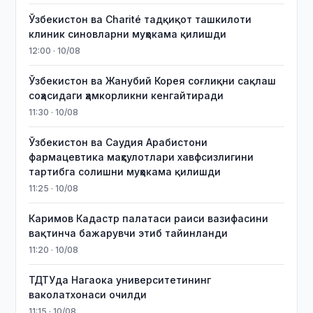
Ўзбекистон ва Charité тадқиқот ташкилоти
клиник синовларни муҳокама қилишди
12:00 · 10/08
Ўзбекистон ва Жанубий Корея соғлиқни сақлаш
соҳасидаги ҳамкорликни кенгайтиради
11:30 · 10/08
Ўзбекистон ва Саудия Арабистони
фармацевтика маҳсулотлари хавфсизлигини
тартибга солишни муҳокама қилишди
11:25 · 10/08
Каримов Кадастр палатаси раиси вазифасини
вақтинча бажарувчи этиб тайинланди
11:20 · 10/08
ТДТУда Нагаока университетининг
ваколатхонаси очилди
11:15 · 10/08