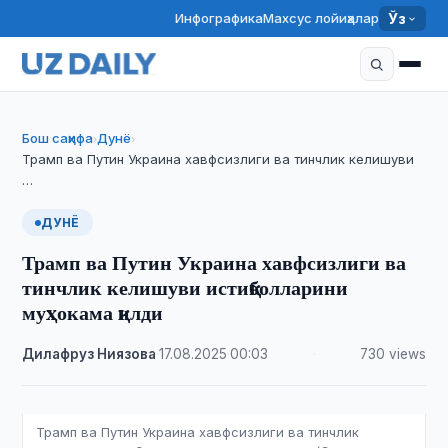
Инфографика
Махсус лойиҳалар
Ўз
Бош саҳифа
Дунё
›
›
Трамп ва Путин Украина хавфсизлиги ва тинчлик келишуви
…
ДУНЁ
Трамп ва Путин Украина хавфсизлиги ва
тинчлик келишуви истиқболларини
муҳокама қилди
Дилафруз Ниязова
·
17.08.2025
·
00:03
·
730 views
Трамп ва Путин Украина хавфсизлиги ва тинчлик