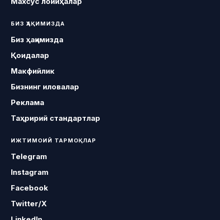
Махсус лойиҳалар
БИЗ ҲАҚИМИЗДА
Биз ҳақимизда
Қоидалар
Макфийлик
Бизнинг иловалар
Реклама
Таҳририй стандартлар
ИЖТИМОИЙ ТАРМОҚЛАР
Telegram
Instagram
Facebook
Twitter/X
LinkedIn