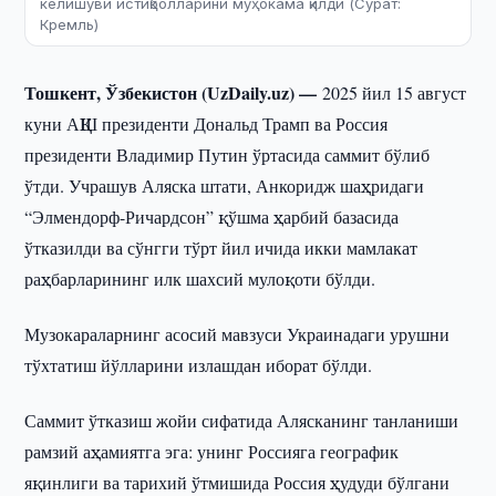
келишуви истиқболларини муҳокама қилди (Сурат:
Кремль)
Тошкент, Ўзбекистон (UzDaily.uz) —
2025 йил 15 август
куни АҚШ президенти Дональд Трамп ва Россия
президенти Владимир Путин ўртасида саммит бўлиб
ўтди. Учрашув Аляска штати, Анкоридж шаҳридаги
“Элмендорф-Ричардсон” қўшма ҳарбий базасида
ўтказилди ва сўнгги тўрт йил ичида икки мамлакат
раҳбарларининг илк шахсий мулоқоти бўлди.
Музокараларнинг асосий мавзуси Украинадаги урушни
тўхтатиш йўлларини излашдан иборат бўлди.
Саммит ўтказиш жойи сифатида Алясканинг танланиши
рамзий аҳамиятга эга: унинг Россияга географик
яқинлиги ва тарихий ўтмишида Россия ҳудуди бўлгани