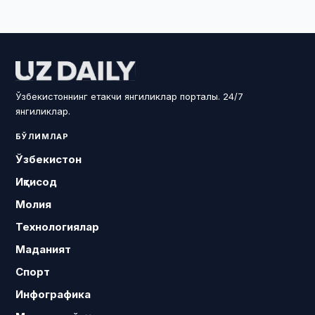
Ўзбекистоннинг етакчи янгиликлар порталы. 24/7
янгиликлар.
БЎЛИМЛАР
Ўзбекистон
Иқтисод
Молия
Технологиялар
Маданият
Спорт
Инфографика