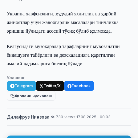
Украина хавфсизлиги, ҳудудий яхлитлик ва ҳарбий
жиноятлар учун жавобгарлик масалалари тинчликка
эришиш йўлидаги асосий тўсиқ бўлиб қолмоқда.
Келгусидаги музокаралар тарафларнинг мувозанатли
ёндашувга тайёрлиги ва деэскалацияга қаратилган
амалий қадамларига боғлиқ бўлади.
Улашиш:
Telegram
Twitter/X
Facebook
Ҳаволани нусхалаш
Дилафруз Ниязова
·
👁 730 views
·
17.08.2025 · 00:03