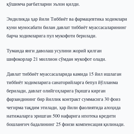
қўшимча рағбатларни эълон қилди.
Эндиликда ҳар йили Тиббиёт ва фармацевтика ходимлари
куни муносабати билан давлат тиббиёт муассасаларининг
барча ходимларига пул мукофоти берилади.
Туманда янги даволаш усулини жорий қилган
шифокорлар 21 миллион сўмдан мукофот олади.
Давлат тиббиёт муассасаларида камида 15 йил ишлаган
тиббиёт ходимларига санаторийларга бепул йўлланма
берилади, давлат олийгоҳларига ўқишга кирган
фарзандининг бир йиллик контракт суммасига 30 фоиз
чегирма тақдим этилади, ҳар йили фаолиятида алоҳида
натижаларга эришган 500 нафарига ипотека кредити
бошланғич бадалининг 25 фоизи компенсация қилинади.