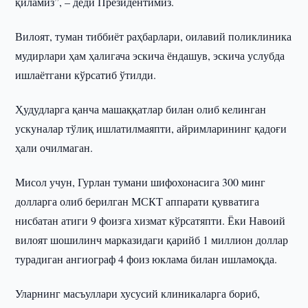
қиламиз”, – деди Президентимиз.
Вилоят, туман тиббиёт раҳбарлари, оилавий поликлиника
мудирлари ҳам ҳалигача эскича ёндашув, эскича услубда
ишлаётгани кўрсатиб ўтилди.
Ҳудудларга қанча машаққатлар билан олиб келинган
ускуналар тўлиқ ишлатилмаяпти, айримларининг қадоғи
ҳали очилмаган.
Мисол учун, Гурлан тумани шифохонасига 300 минг
долларга олиб берилган МСКТ аппарати қувватига
нисбатан атиги 9 фоизга хизмат кўрсатяпти. Ёки Навоий
вилоят шошилинч марказидаги қарийб 1 миллион доллар
турадиган ангиограф 4 фоиз юклама билан ишламоқда.
Уларнинг масъуллари хусусий клиникаларга бориб,