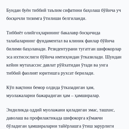
Бундан буён тиббий таълим сифатини баҳолаш бўйича уч
босқичли тизимга ўтилиши белгиланди.
Тиббиёт олийгоҳларининг бакалавр босқичида
талабаларнинг фундаментал ва клиник фанлар бўйича
билими баҳоланади. Резидентурани тугатган шифокорлар
эса ихтисослиги бўйича имтиҳондан ўтказилади. Шундан
кейин мутахассис давлат рўйхатидан ўтади ва унга
тиббий фаолият юритишга рухсат берилади.
Кўп вақтини бемор олдида ўтказадиган ҳам,
муолажаларни бажарадиган ҳам – ҳамширалар.
Эндиликда оддий муолажани қиладиган эмас, ташхис,
даволаш ва профилактикада шифокорга кўмакчи
бўладиган ҳамшираларни тайёрлашга ўтиш зарурлиги