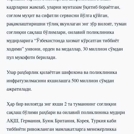
кадрларни жамлаб, уларни мунтазам ўқитиб бораётган,
соғлом муҳит ва сифатли сервисни йўлга қўйган,
рақамлаштиришни тўлиқ якунлаган энг зўр вилоят, туман
соғлиқни сақлаш бўлимлари, оилавий поликлиника
мудирларига “Ўзбекистонда хизмат кўрсатган тиббиёт
ходими” унвони, орден ва медаллар, 30 миллион сўмдан
пул мукофоти берилади.
Улар раҳбарлик қилаётган шифохона ва поликлиника
инфратузилмасини яхшилашга 500 миллион сўмдан
ажратилади.
Ҳар бир вилоятда энг яхши 2 та туманнинг соғлиқни
сақлаш бўлими раҳбари ва оилавий поликлиника мудири
АҚШ, Германия, Буюк Британия, Корея, Туркия каби
тиббиёти ривожланган мамлакатларга менежерликка