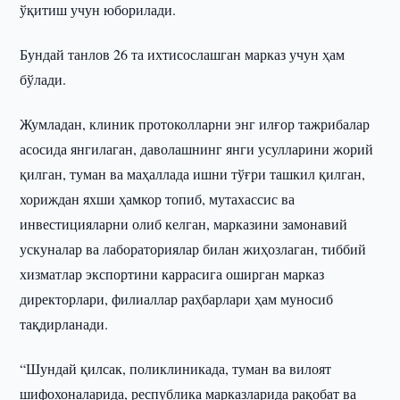
ўқитиш учун юборилади.
Бундай танлов 26 та ихтисослашган марказ учун ҳам
бўлади.
Жумладан, клиник протоколларни энг илғор тажрибалар
асосида янгилаган, даволашнинг янги усулларини жорий
қилган, туман ва маҳаллада ишни тўғри ташкил қилган,
хориждан яхши ҳамкор топиб, мутахассис ва
инвестицияларни олиб келган, марказини замонавий
ускуналар ва лабораториялар билан жиҳозлаган, тиббий
хизматлар экспортини каррасига оширган марказ
директорлари, филиаллар раҳбарлари ҳам муносиб
тақдирланади.
“Шундай қилсак, поликлиникада, туман ва вилоят
шифохоналарида, республика марказларида рақобат ва