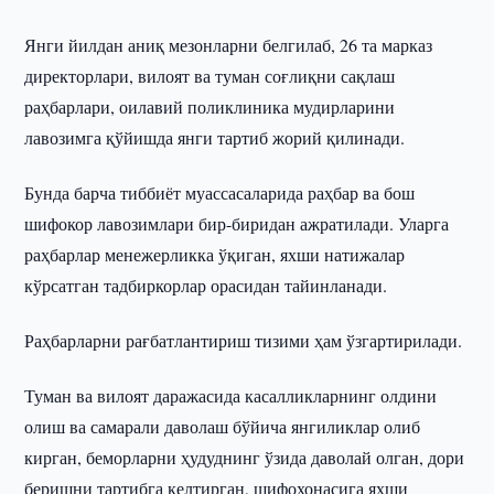
Янги йилдан аниқ мезонларни белгилаб, 26 та марказ
директорлари, вилоят ва туман соғлиқни сақлаш
раҳбарлари, оилавий поликлиника мудирларини
лавозимга қўйишда янги тартиб жорий қилинади.
Бунда барча тиббиёт муассасаларида раҳбар ва бош
шифокор лавозимлари бир-биридан ажратилади. Уларга
раҳбарлар менежерликка ўқиган, яхши натижалар
кўрсатган тадбиркорлар орасидан тайинланади.
Раҳбарларни рағбатлантириш тизими ҳам ўзгартирилади.
Туман ва вилоят даражасида касалликларнинг олдини
олиш ва самарали даволаш бўйича янгиликлар олиб
кирган, беморларни ҳудуднинг ўзида даволай олган, дори
беришни тартибга келтирган, шифохонасига яхши