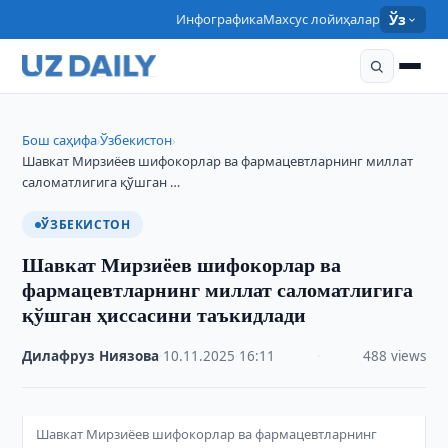
Инфографика
Махсус лойиҳалар
Ўз
Бош саҳифа
Ўзбекистон
›
›
Шавкат Мирзиёев шифокорлар ва фармацевтларнинг миллат
саломатлигига қўшган …
ЎЗБЕКИСТОН
Шавкат Мирзиёев шифокорлар ва
фармацевтларнинг миллат саломатлигига
қўшган ҳиссасини таъкидлади
Дилафруз Ниязова
·
10.11.2025
·
16:11
·
488 views
Шавкат Мирзиёев шифокорлар ва фармацевтларнинг