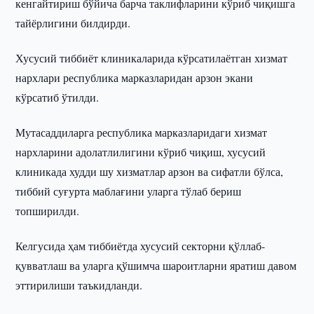
кенгайтириш бўйича барча таклифларини кўриб чиқишга
тайёрлигини билдирди.
Хусусий тиббиёт клиникаларида кўрсатилаётган хизмат
нархлари республика марказларидан арзон экани
кўрсатиб ўтилди.
Мутасаддиларга республика марказларидаги хизмат
нархларини адолатлилигини кўриб чиқиш, хусусий
клиникада худди шу хизматлар арзон ва сифатли бўлса,
тиббий суғурта маблағини уларга тўлаб бериш
топширилди.
Келгусида ҳам тиббиётда хусусий секторни қўллаб-
қувватлаш ва уларга қўшимча шароитларни яратиш давом
эттирилиши таъкидланди.