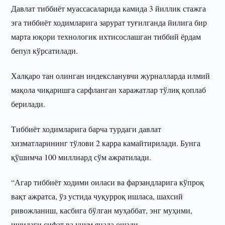
Давлат тиббиёт муассасаларида камида 3 йиллик стажга
эга тиббиёт ходимларига зарурат туғилганда йилига бир
марта юқори технологик ихтисослашган тиббий ёрдам
бепул кўрсатилади.
Халқаро тан олинган индексланувчи журналларда илмий
мақола чиқаришга сарфланган харажатлар тўлиқ қоплаб
берилади.
Тиббиёт ходимларига барча турдаги давлат
хизматларининг тўлови 2 карра камайтирилади. Бунга
қўшимча 100 миллиард сўм ажратилади.
“Агар тиббиёт ходими оиласи ва фарзандларига кўпроқ
вақт ажратса, ўз устида чуқурроқ ишласа, шахсий
ривожланиш, касбига бўлган муҳаббат, энг муҳими,
ишидаги сифат ва унум янада ошади.