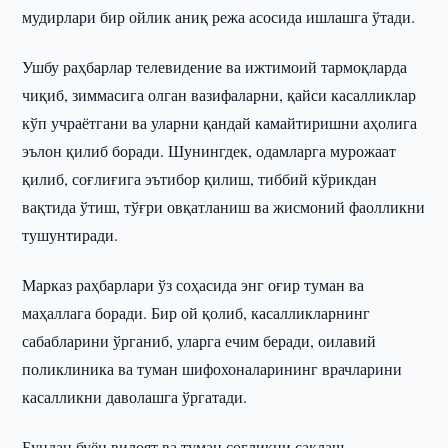
мудирлари бир ойлик аниқ режа асосида ишлашга ўтади.
Ушбу раҳбарлар телевидение ва ижтимоий тармоқларда
чиқиб, зиммасига олган вазифаларни, қайси касалликлар
кўп учраётгани ва уларни қандай камайтиришни аҳолига
эълон қилиб боради. Шунингдек, одамларга мурожаат
қилиб, соғлиғига эътибор қилиш, тиббий кўрикдан
вақтида ўтиш, тўғри овқатланиш ва жисмоний фаолликни
тушунтиради.
Марказ раҳбарлари ўз соҳасида энг оғир туман ва
маҳаллага боради. Бир ой қолиб, касалликларнинг
сабабларини ўрганиб, уларга ечим беради, оилавий
поликлиника ва туман шифохоналарининг врачларини
касалликни даволашга ўргатади.
Бундан буён вилоят ва туман соғлиқни сақлаш