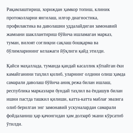
Рақамлаштириш, хориждан ҳамкор топиш, клиник
протоколларни янгилаш, илғор диагностика,
профилактика ва даволашни уддалайдиган замонавий
жамоани шакллантириш бўйича ишламаган марказ,
туман, вилоят соғлиқни сақлаш бошқарма ва
бўлимларининг келажаги йўқлиги қайд этилди.
Қайси маҳаллада, туманда қандай касаллик кўпайган ёки
камайганини таҳлил қилиб, уларнинг олдини олиш ҳамда
самарали даволаш бўйича аниқ режа билан ишлаш,
республика марказлари бундай таҳлил ва ёндашув билан
ишни пастда ташкил қилиши, катта-катта маблағ эвазига
олиб берилган энг замонавий ускуналардан самарали
фойдаланиш ҳар қачонгидан ҳам долзарб экани кўрсатиб
ўтилди.