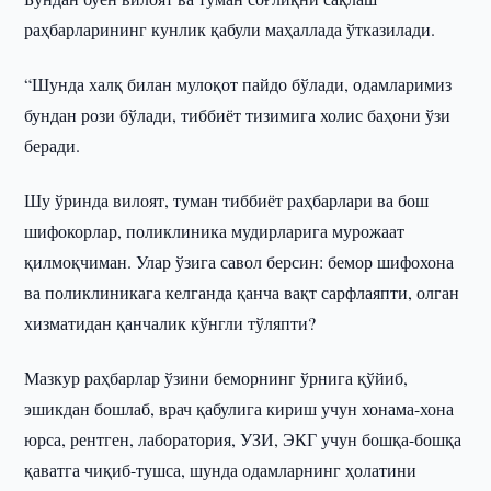
раҳбарларининг кунлик қабули маҳаллада ўтказилади.
“Шунда халқ билан мулоқот пайдо бўлади, одамларимиз
бундан рози бўлади, тиббиёт тизимига холис баҳони ўзи
беради.
Шу ўринда вилоят, туман тиббиёт раҳбарлари ва бош
шифокорлар, поликлиника мудирларига мурожаат
қилмоқчиман. Улар ўзига савол берсин: бемор шифохона
ва поликлиникага келганда қанча вақт сарфлаяпти, олган
хизматидан қанчалик кўнгли тўляпти?
Мазкур раҳбарлар ўзини беморнинг ўрнига қўйиб,
эшикдан бошлаб, врач қабулига кириш учун хонама-хона
юрса, рентген, лаборатория, УЗИ, ЭКГ учун бошқа-бошқа
қаватга чиқиб-тушса, шунда одамларнинг ҳолатини