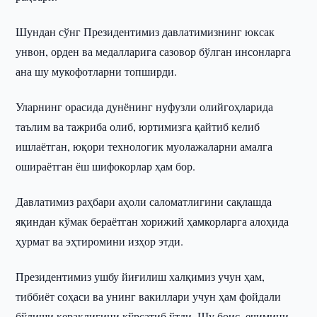
Шундан сўнг Президентимиз давлатимизнинг юксак
унвон, орден ва медалларига сазовор бўлган инсонларга
ана шу мукофотларни топширди.
Уларнинг орасида дунёнинг нуфузли олийгоҳларида
таълим ва тажриба олиб, юртимизга қайтиб келиб
ишлаётган, юқори технологик муолажаларни амалга
ошираётган ёш шифокорлар ҳам бор.
Давлатимиз раҳбари аҳоли саломатлигини сақлашда
яқиндан кўмак бераётган хорижий ҳамкорларга алоҳида
ҳурмат ва эҳтиромини изҳор этди.
Президентимиз ушбу йиғилиш халқимиз учун ҳам,
тиббиёт соҳаси ва унинг вакиллари учун ҳам фойдали
бўлиши кераклигини кўрсатиб ўтди. Шу боис, ечимини