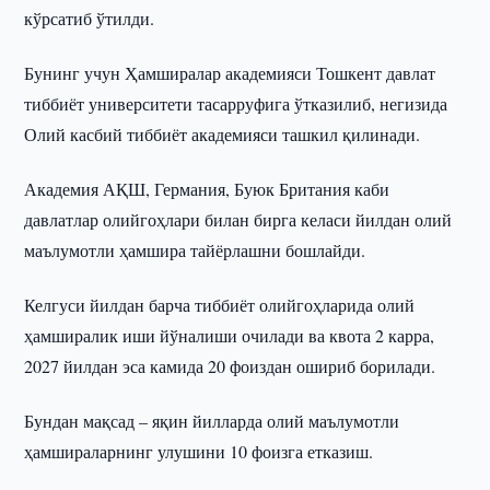
кўрсатиб ўтилди.
Бунинг учун Ҳамширалар академияси Тошкент давлат
тиббиёт университети тасарруфига ўтказилиб, негизида
Олий касбий тиббиёт академияси ташкил қилинади.
Академия АҚШ, Германия, Буюк Британия каби
давлатлар олийгоҳлари билан бирга келаси йилдан олий
маълумотли ҳамшира тайёрлашни бошлайди.
Келгуси йилдан барча тиббиёт олийгоҳларида олий
ҳамширалик иши йўналиши очилади ва квота 2 карра,
2027 йилдан эса камида 20 фоиздан ошириб борилади.
Бундан мақсад – яқин йилларда олий маълумотли
ҳамшираларнинг улушини 10 фоизга етказиш.