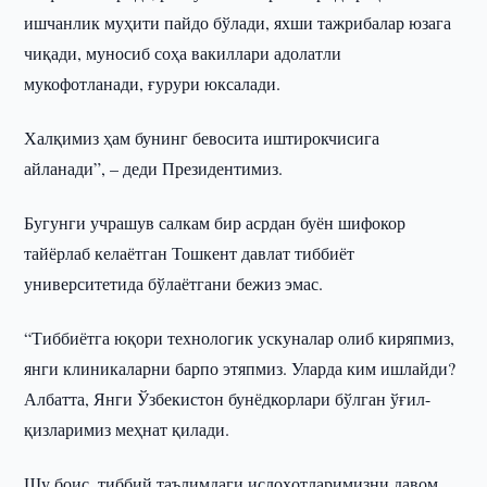
ишчанлик муҳити пайдо бўлади, яхши тажрибалар юзага
чиқади, муносиб соҳа вакиллари адолатли
мукофотланади, ғурури юксалади.
Халқимиз ҳам бунинг бевосита иштирокчисига
айланади”, – деди Президентимиз.
Бугунги учрашув салкам бир асрдан буён шифокор
тайёрлаб келаётган Тошкент давлат тиббиёт
университетида бўлаётгани бежиз эмас.
“Тиббиётга юқори технологик ускуналар олиб киряпмиз,
янги клиникаларни барпо этяпмиз. Уларда ким ишлайди?
Албатта, Янги Ўзбекистон бунёдкорлари бўлган ўғил-
қизларимиз меҳнат қилади.
Шу боис, тиббий таълимдаги ислоҳотларимизни давом