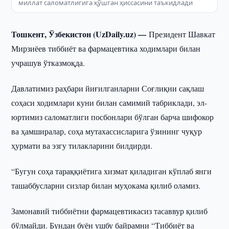
миллат саломатлигига қўшган ҳиссасини таъкидлади
Тошкент, Ўзбекистон (UzDaily.uz) —
Президент Шавкат
Мирзиёев тиббиёт ва фармацевтика ходимлари билан
учрашув ўтказмоқда.
Давлатимиз раҳбари йиғилганларни Соғлиқни сақлаш
соҳаси ходимлари куни билан самимий табриклади, эл-
юртимиз саломатлиги посбонлари бўлган барча шифокор
ва ҳамширалар, соҳа мутахассисларига ўзининг чуқур
ҳурмати ва эзгу тилакларини билдирди.
“Бугун соҳа тараққиётига хизмат қиладиган кўплаб янги
ташаббусларни сизлар билан муҳокама қилиб оламиз.
Замонавий тиббиётни фармацевтикасиз тасаввур қилиб
бўлмайди. Бундан буён ушбу байрамни “Тиббиёт ва