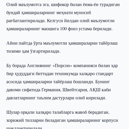
Олий маълумотга эга, шифокор билан ёнма-ён турадиган
бундай ҳамшираларнинг меҳнати муносиб
рағбатлантирилади. Келгуси йилдан олий маълумотли
ҳамшираларнинг маошига 100 фоиз устама берилади.
Айни пайтда ўрта маълумотли ҳамшираларни тайёрлаш
тизими ҳам ўзгартирилади.
Бу борада Англиянинг «Пирсон» компанияси билан ҳар
бир ҳудуддаги биттадан техникумда халқаро стандарт
асосида ҳамшираларни тайёрлаш бошланди. Бунинг
давоми сифатида Германия, Швейтсария, АҚШ каби
давлатларнинг таълим дастурлари олиб кирилади.
Шулар орқали халқаро талабларга жавоб берадиган,
хорижий тилларни биладиган ҳамшираларнинг корпуси
шакллантирилади.