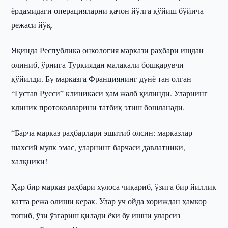
ёрдамидаги операцияларни қачон йўлга қўйиш бўйича
режаси йўқ.
Яқинда Республика онкология маркази раҳбари ишдан
олиниб, ўрнига Туркиядан малакали бошқарувчи
қўйилди. Бу марказга Франциянинг дунё тан олган
“Густав Русси” клиникаси ҳам жалб қилинди. Уларнинг
клиник протоколларини татбиқ этиш бошланади.
“Барча марказ раҳбарлари эшитиб олсин: марказлар
шахсий мулк эмас, уларнинг барчаси давлатники,
халқники!
Ҳар бир марказ раҳбари хулоса чиқариб, ўзига бир йиллик
катта режа олиши керак. Улар уч ойда хориждан ҳамкор
топиб, ўзи ўзгариш қилади ёки бу ишни уларсиз