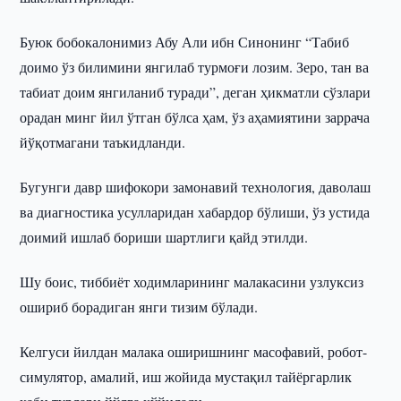
Буюк бобокалонимиз Абу Али ибн Синонинг “Табиб
доимо ўз билимини янгилаб турмоғи лозим. Зеро, тан ва
табиат доим янгиланиб туради”, деган ҳикматли сўзлари
орадан минг йил ўтган бўлса ҳам, ўз аҳамиятини заррача
йўқотмагани таъкидланди.
Бугунги давр шифокори замонавий технология, даволаш
ва диагностика усулларидан хабардор бўлиши, ўз устида
доимий ишлаб бориши шартлиги қайд этилди.
Шу боис, тиббиёт ходимларининг малакасини узлуксиз
ошириб борадиган янги тизим бўлади.
Келгуси йилдан малака оширишнинг масофавий, робот-
симулятор, амалий, иш жойида мустақил тайёргарлик