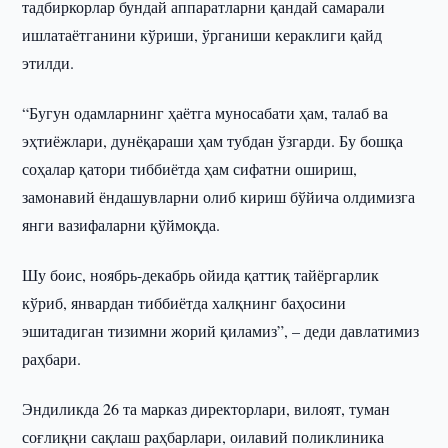
тадбиркорлар бундай аппаратларни қандай самарали
ишлатаётганини кўриши, ўрганиши кераклиги қайд
этилди.
“Бугун одамларнинг ҳаётга муносабати ҳам, талаб ва
эҳтиёжлари, дунёқараши ҳам тубдан ўзгарди. Бу бошқа
соҳалар қатори тиббиётда ҳам сифатни ошириш,
замонавий ёндашувларни олиб кириш бўйича олдимизга
янги вазифаларни қўймоқда.
Шу боис, ноябрь-декабрь ойида қаттиқ тайёргарлик
кўриб, январдан тиббиётда халқнинг баҳосини
эшитадиган тизимни жорий қиламиз”, – деди давлатимиз
раҳбари.
Эндиликда 26 та марказ директорлари, вилоят, туман
соғлиқни сақлаш раҳбарлари, оилавий поликлиника