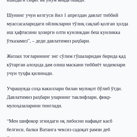
Шунинг учун келгуси йил 1 апрелдан давлат тиббий
муассасаларидаги ойликларни тўлиқ сақлаб қолган ҳолда
иш ҳафтасини ҳозирги олти кунликдан беш кунликка
ўтказамиз”, – деди давлатимиз раҳбари.
Жиззах тоғларининг энг сўлим гўшаларидан бирида қад
кўтарган алоҳида дам олиш маскани тиббиёт ходимлари
учун туҳфа қилинади.
Учрашувда соҳа вакиллари билан мулоқот бўлиб ўтди.
Давлатимиз раҳбари уларнинг таклифлари, фикр-
мулоҳазаларини тинглади.
“Мен шифокор эгнидаги оқ либосни нафақат касб
белгиси, балки Ватанга чексиз садоқат рамзи деб