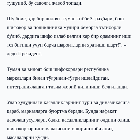
тушуниб, бу саволга жавоб топади.
Шу боис, ҳар бир вилоят, туман тиббиёт раҳбари, бош
шифокор ва поликлиника мудири беморга эътиборли
бўлиб, дардига шифо излаб келган ҳар бир одамнинг иши
тез битиши учун барча шароитларни яратиши шарт!”, –
деди Президент.
Туман ва вилоят бош шифокорлари республика
марказлари билан тўғридан-тўғри ишлайдиган,
интеграциялашган тизим жорий қилиниши белгиланди.
Улар ҳудудидаги касалликларнинг тури ва динамикасига
қараб, марказларга буюртма беради. Бунда нафақат
даволаш усуллари, балки касалликларнинг олдини олиш,
шифокорларнинг малакасини ошириш каби аниқ
масалаларни қўяди.