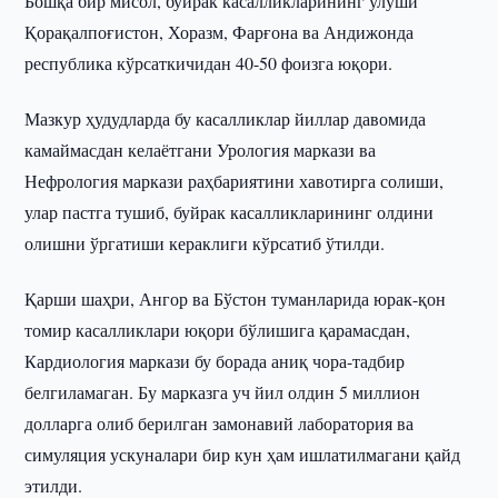
Бошқа бир мисол, буйрак касалликларининг улуши
Қорақалпоғистон, Хоразм, Фарғона ва Андижонда
республика кўрсаткичидан 40-50 фоизга юқори.
Мазкур ҳудудларда бу касалликлар йиллар давомида
камаймасдан келаётгани Урология маркази ва
Нефрология маркази раҳбариятини хавотирга солиши,
улар пастга тушиб, буйрак касалликларининг олдини
олишни ўргатиши кераклиги кўрсатиб ўтилди.
Қарши шаҳри, Ангор ва Бўстон туманларида юрак-қон
томир касалликлари юқори бўлишига қарамасдан,
Кардиология маркази бу борада аниқ чора-тадбир
белгиламаган. Бу марказга уч йил олдин 5 миллион
долларга олиб берилган замонавий лаборатория ва
симуляция ускуналари бир кун ҳам ишлатилмагани қайд
этилди.