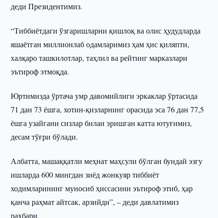
деди Президентимиз.
“Тиббиётдаги ўзгаришларни қишлоқ ва олис ҳудудларда
яшаётган миллионлаб одамларимиз ҳам ҳис қиляпти,
халқаро ташкилотлар, таҳлил ва рейтинг марказлари
эътироф этмоқда.
Юртимизда ўртача умр давомийлиги эркаклар ўртасида
71 дан 73 ёшга, хотин-қизларнинг орасида эса 76 дан 77,5
ёшга узайгани сизлар билан эришган катта ютуғимиз,
десам тўғри бўлади.
Албатта, машаққатли меҳнат маҳсули бўлган бундай эзгу
ишларда 600 мингдан зиёд жонкуяр тиббиёт
ходимларининг муносиб ҳиссасини эътироф этиб, ҳар
қанча раҳмат айтсак, арзийди”, – деди давлатимиз
раҳбари.