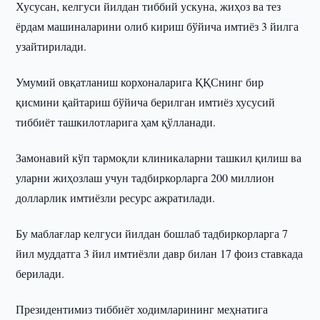
Хусусан, келгуси йилдан тиббий ускуна, жиҳоз ва тез
ёрдам машиналарини олиб кириш бўйича имтиёз 3 йилга
узайтирилади.
Умумий овқатланиш корхоналарига ҚҚСнинг бир
қисмини қайтариш бўйича берилган имтиёз хусусий
тиббиёт ташкилотларига ҳам қўлланади.
Замонавий кўп тармоқли клиникаларни ташкил қилиш ва
уларни жиҳозлаш учун тадбиркорларга 200 миллион
долларлик имтиёзли ресурс ажратилади.
Бу маблағлар келгуси йилдан бошлаб тадбиркорларга 7
йил муддатга 3 йил имтиёзли давр билан 17 фоиз ставкада
берилади.
Президентимиз тиббиёт ходимларининг меҳнатига