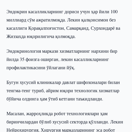
Эндокрин касалликларнинг дориси учун ҳар йили 100
миллиард сўм ажратилмоқда. Лекин қалқонсимон без
касаллиги Қорақалпоғистон, Самарқанд, Сурхондарё ва
Жиззахда юқорилигича қолмоқда.
Эндокринология маркази хизматларнинг нархини бир
йилда 35 фоизга оширган, лекин касалликларнинг
профилактикасини ўйлагани йўқ.
Бугун хусусий клиникалар давлат шифохоналари билан
тенгма-тенг туриб, айрим юқори технологик хизматлар
бўйича олдинга ҳам ўтиб кетгани таъкидланди.
Масалан, жарроҳликда робот технологиялари ҳам
биринчилардан бўлиб хусусий секторда қўлланди. Лекин
Нейрохирургия, Хирургия марказларининг эса робот