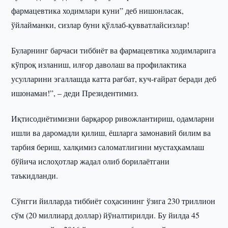
фармацевтика ходимлари куни” деб нишонласак,
ўйлайманки, сизлар буни қўллаб-қувватлайсизлар!
Буларнинг барчаси тиббиёт ва фармацевтика ходимларига
кўпроқ изланиш, илғор даволаш ва профилактика
усулларини эгаллашда катта рағбат, куч-ғайрат беради деб
ишонаман!”, – деди Президентимиз.
Иқтисодиётимизни барқарор ривожлантириш, одамларни
ишли ва даромадли қилиш, ёшларга замонавий билим ва
тарбия бериш, халқимиз саломатлигини мустаҳкамлаш
бўйича ислоҳотлар жадал олиб борилаётгани
таъкидланди.
Сўнгги йилларда тиббиёт соҳасининг ўзига 230 триллион
сўм (20 миллиард доллар) йўналтирилди. Бу йилда 45