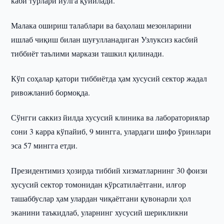
каби турлари йўлга қўйилади.
Малака ошириш талаблари ва баҳолаш мезонларини
ишлаб чиқиш билан шуғулланадиган Узлуксиз касбий
тиббиёт таълими маркази ташкил қилинади.
Кўп соҳалар қатори тиббиётда ҳам хусусий сектор жадал
ривожланиб бормоқда.
Сўнгги саккиз йилда хусусий клиника ва лабораториялар
сони 3 карра кўпайиб, 9 мингга, улардаги шифо ўринлари
эса 57 мингга етди.
Президентимиз ҳозирда тиббий хизматларнинг 30 фоизи
хусусий сектор томонидан кўрсатилаётгани, илғор
ташаббуслар ҳам улардан чиқаётгани қувонарли ҳол
эканини таъкидлаб, уларнинг хусусий шерикликни