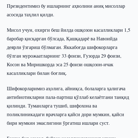
Президентимиз бу ишларнинг аҳволини аниқ мисоллар
асосида таҳлил қилди.
Мисол учун, охирги беш йилда ошқозон касалликлари 1,5
баробар қисқарган бўлсада, Қашқадарё ва Навоийда
деярли ўзгариш бўлмаган. Яккабоғда шифокорларга
бўлган мурожаатларнинг 33 фоизи, Ғузорда 29 фоизи,
Косон ва Миришкорда эса 25 фоизи ошқозон-ичак
касалликлари билан боғлиқ.
Шифокорларимиз аҳолига, айниқса, болаларга ҳалигача
антибиотикларни пала-партиш қўллаб келаётгани танқид
қилинди. Туманларга тушиб, шифохона ва
поликлиникадаги врачларга қайси дори мумкин, қайси
бири мумкин эмаслигини ўргатиш ишлари суст.