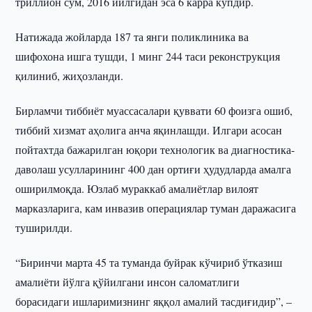
триллион сўм, 2016 йилгидан эса 6 карра кўпдир.
Натижада жойларда 187 та янги поликлиника ва
шифохона ишга тушди, 1 минг 244 таси реконструкция
қилиниб, жиҳозланди.
Бирламчи тиббиёт муассасалари қуввати 60 фоизга ошиб,
тиббий хизмат аҳолига анча яқинлашди. Илгари асосан
пойтахтда бажарилган юқори технологик ва диагностика-
даволаш усулларининг 400 дан ортиғи ҳудудларда амалга
оширилмоқда. Юзлаб мураккаб амалиётлар вилоят
марказларига, кам инвазив операциялар туман даражасига
туширилди.
“Биринчи марта 45 та туманда буйрак кўчириб ўтказиш
амалиёти йўлга қўйилгани инсон саломатлиги
борасидаги ишларимизнинг яққол амалий тасдиғидир”, –