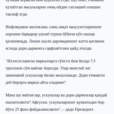
кутаётган масалаларни очиқ-ойдин гаплашиб олишни
таклиф этди.
Инфляцияни жиловлаш, озиқ-овқат маҳсулотларининг
нархини барқарор ушлаб туриш бўйича кўп ишлар
қилинмоқда. Лекин аҳоли даромадининг катта қисмини
аслида дори-дармонга сарфлаётгани қайд этилди.
“Ихтисослашган марказларга сўнгги беш йилда 7,5
триллион сўм маблағ берилди. Улар минглаб энг
замонавий ускуналар билан жиҳозланди. Дори етмаяпти
деб бирорта марказ айта оладими?
Мана шу маблағлар, ускуналар ва дори-дармонлар қандай
ишлатиляпти? Афсуски, ускуналарнинг қувватидан бор-
йўғи 25 фоиз фойдаланиляпти”, – деди Президент.