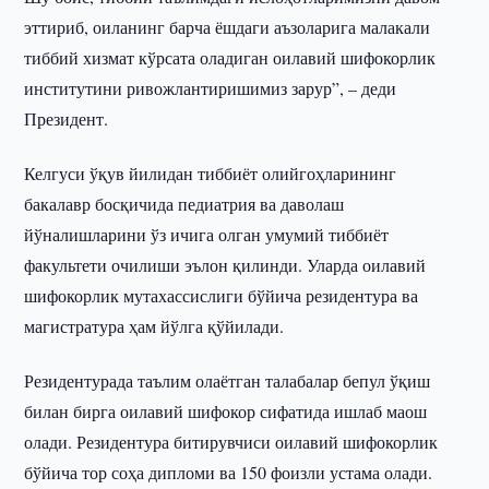
эттириб, оиланинг барча ёшдаги аъзоларига малакали
тиббий хизмат кўрсата оладиган оилавий шифокорлик
институтини ривожлантиришимиз зарур”, – деди
Президент.
Келгуси ўқув йилидан тиббиёт олийгоҳларининг
бакалавр босқичида педиатрия ва даволаш
йўналишларини ўз ичига олган умумий тиббиёт
факультети очилиши эълон қилинди. Уларда оилавий
шифокорлик мутахассислиги бўйича резидентура ва
магистратура ҳам йўлга қўйилади.
Резидентурада таълим олаётган талабалар бепул ўқиш
билан бирга оилавий шифокор сифатида ишлаб маош
олади. Резидентура битирувчиси оилавий шифокорлик
бўйича тор соҳа дипломи ва 150 фоизли устама олади.