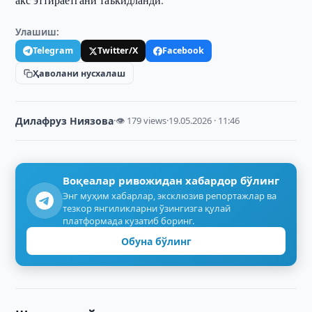
Улашиш:
Telegram
Twitter/X
Facebook
Ҳаволани нусхалаш
Дилафруз Ниязова
·
👁 179 views
·
19.05.2026 · 11:46
Воқеалар ривожидан хабардор бўлинг
Энг муҳим хабарлар, эксклюзив репортажлар ва
тезкор янгиликларни ўзингизга қулай
платформада кузатиб боринг.
Обуна бўлинг