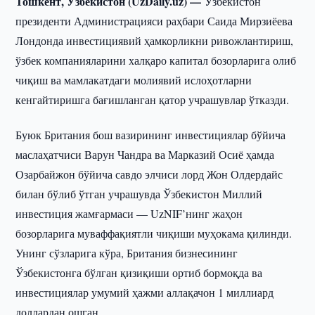
Тошкент, Ўзбекистон (UzDaily.uz) —
Ўзбекистон
президенти Администрацияси раҳбари Саида Мирзиёева
Лондонда инвестициявий ҳамкорликни ривожлантириш,
ўзбек компанияларини халқаро капитал бозорларига олиб
чиқиш ва мамлакатдаги молиявий ислоҳотларни
кенгайтиришга бағишланган қатор учрашувлар ўтказди.
Буюк Британия бош вазирининг инвестициялар бўйича
маслаҳатчиси Варун Чандра ва Марказий Осиё ҳамда
Озарбайжон бўйича савдо элчиси лорд Жон Олдердайс
билан бўлиб ўтган учрашувда Ўзбекистон Миллий
инвестиция жамғармаси — UzNIF’нинг жаҳон
бозорларига муваффақиятли чиқиши муҳокама қилинди.
Унинг сўзларига кўра, Британия бизнесининг
Ўзбекистонга бўлган қизиқиши ортиб бормоқда ва
инвестициялар умумий ҳажми аллақачон 1 миллиард
доллардан ошган.