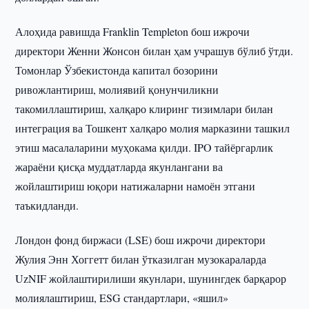
Алоҳида равишда Franklin Templeton бош ижрочи
директори Женни Жонсон билан ҳам учрашув бўлиб ўтди.
Томонлар Ўзбекистонда капитал бозорини
ривожлантириш, молиявий қонунчиликни
такомиллаштириш, халқаро клиринг тизимлари билан
интеграция ва Тошкент халқаро молия марказини ташкил
этиш масалаларини муҳокама қилди. IPO тайёргарлик
жараёни қисқа муддатларда якунлангани ва
жойлаштириш юқори натижаларни намоён этгани
таъкидланди.
Лондон фонд биржаси (LSE) бош ижрочи директори
Жулия Энн Хоггетт билан ўтказилган музокараларда
UzNIF жойлаштирилиши якунлари, шунингдек барқарор
молиялаштириш, ESG стандартлари, «яшил»