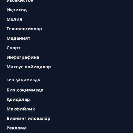
Ўзбекистон
Иқтисод
Молия
Технологиялар
Маданият
Спорт
Инфографика
Махсус лойиҳалар
БИЗ ҲАҚИМИЗДА
Биз ҳақимизда
Қоидалар
Макфийлик
Бизнинг иловалар
Реклама