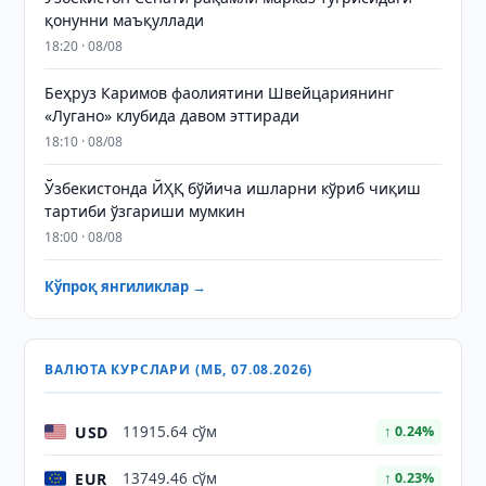
қонунни маъқуллади
18:20 · 08/08
Беҳруз Каримов фаолиятини Швейцариянинг
«Лугано» клубида давом эттиради
18:10 · 08/08
Ўзбекистонда ЙҲҚ бўйича ишларни кўриб чиқиш
тартиби ўзгариши мумкин
18:00 · 08/08
Кўпроқ янгиликлар →
ВАЛЮТА КУРСЛАРИ (МБ, 07.08.2026)
USD
11915.64 сўм
↑ 0.24%
EUR
13749.46 сўм
↑ 0.23%