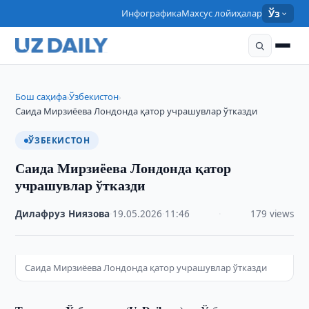
Инфографика
Махсус лойиҳалар
Ўз
Бош саҳифа
Ўзбекистон
›
›
Саида Мирзиёева Лондонда қатор учрашувлар ўтказди
ЎЗБЕКИСТОН
Саида Мирзиёева Лондонда қатор
учрашувлар ўтказди
Дилафруз Ниязова
·
19.05.2026
·
11:46
·
179 views
Саида Мирзиёева Лондонда қатор учрашувлар ўтказди