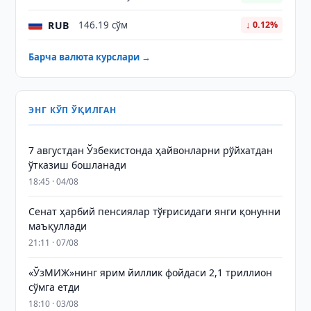
RUB
146.19 сўм
↓ 0.12%
Барча валюта курслари →
ЭНГ КЎП ЎҚИЛГАН
7 августдан Ўзбекистонда ҳайвонларни рўйхатдан
ўтказиш бошланади
18:45 · 04/08
Сенат ҳарбий пенсиялар тўғрисидаги янги қонунни
маъқуллади
21:11 · 07/08
«ЎзМИЖ»нинг ярим йиллик фойдаси 2,1 триллион
сўмга етди
18:10 · 03/08