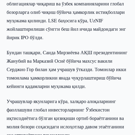
облигациялар чиқариш ва ўзбек компанияларини глобал
бозорларга олиб чиқиш бўйича ҳамкорлик истиқболлари
муҳокама қилинди. LSE баҳосига кўра, UzNIF
жойлаштирилиши сўнгги беш йил ичида майдондаги энг
йирик IPO бўлди.
Бундан ташқари, Саида Мирзиёева АҚШ президентининг
Жанубий ва Марказий Осиё бўйича махсус вакили
Серджио Гор билан ҳам учрашув ўтказди. Томонлар икки
томонлама ҳамкорликни янада чуқурлаштириш бўйича
кейинги қадамларни муҳокама қилди.
Учрашувлар якунларига кўра, халқаро алоқаларнинг
фаоллашуви глобал инвесторларнинг Ўзбекистон
иқтисодиётига бўлган қизиқиши ортиб бораётганини ва
молия бозори соҳасидаги ислоҳотлар давом этаётганини
акс эттираётгани таъкидланди.