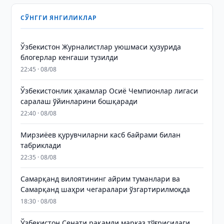
СЎНГГИ ЯНГИЛИКЛАР
Ўзбекистон Журналистлар уюшмаси ҳузурида
блогерлар кенгаши тузилди
22:45 · 08/08
Ўзбекистонлик ҳакамлар Осиё Чемпионлар лигаси
саралаш ўйинларини бошқаради
22:40 · 08/08
Мирзиёев қурувчиларни касб байрами билан
табриклади
22:35 · 08/08
Самарқанд вилоятининг айрим туманлари ва
Самарқанд шаҳри чегаралари ўзгартирилмоқда
18:30 · 08/08
Ўзбекистон Сенати рақамли марказ тўғрисидаги