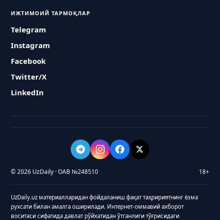
ИЖТИМОИЙ ТАРМОҚЛАР
Telegram
Instagram
Facebook
Twitter/X
LinkedIn
© 2026 UzDaily · ОАВ №248510
18+
UzDaily.uz материалларидан фойдаланиш фақат таҳририятнинг ёзма
рухсати билан амалга оширилади. Интернет-оммавий ахборот
воситаси сифатида давлат рўйхатидан ўтганлиги тўғрисидаги