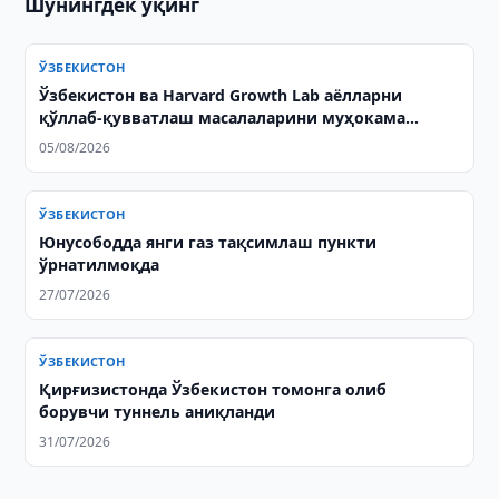
Шунингдек ўқинг
ЎЗБЕКИСТОН
Ўзбекистон ва Harvard Growth Lab аёлларни
қўллаб-қувватлаш масалаларини муҳокама
қилишди
05/08/2026
ЎЗБЕКИСТОН
Юнусободда янги газ тақсимлаш пункти
ўрнатилмоқда
27/07/2026
ЎЗБЕКИСТОН
Қирғизистонда Ўзбекистон томонга олиб
борувчи туннель аниқланди
31/07/2026