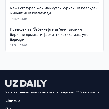
New Port турар-жой мажмуаси қурилиши юзасидан
жиноят иши қўзғатилди
18:40 · 04/08
Президентга “Ўзбекнефтегаз”нинг йилнинг
биринчи ярмидаги фаолияти ҳақида маълумот
берилди
17:54 · 03/08
Ўзбекистоннинг етакчи янгиликлар порталы. 24/7 янгиликлар.
БЎЛИМЛАР