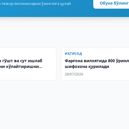
Обуна бўлинг
 тезкор янгиликларни ўзингизга қулай
ИҚТИСОД
 гўшт ва сут ишлаб
Фарғона вилоятида 800 ўрин
ни кўпайтиришни
шифохона қурилади
28/07/2026