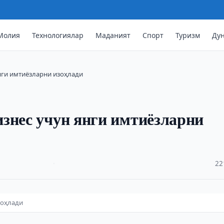
Молия
Технологиялар
Маданият
Спорт
Туризм
Ду
нги имтиёзларни изоҳлади
знес учун янги имтиёзларни
·
22
зоҳлади