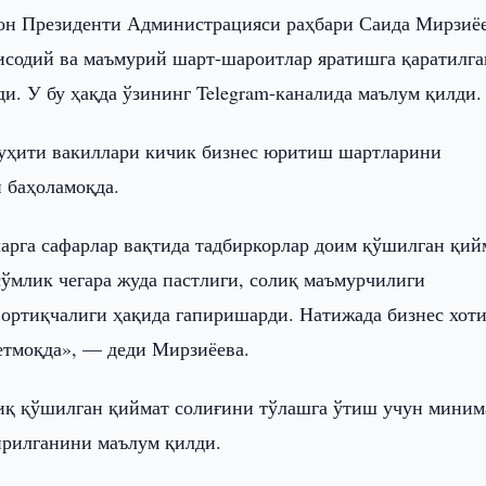
он Президенти Администрацияси раҳбари Саида Мирзиё
тисодий ва маъмурий шарт-шароитлар яратишга қаратилга
и. У бу ҳақда ўзининг Telegram-каналида маълум қилди.
 муҳити вакиллари кичик бизнес юритиш шартларини
 баҳоламоқда.
ларга сафарлар вақтида тадбиркорлар доим қўшилган қий
сўмлик чегара жуда пастлиги, солиқ маъмурчилиги
 ортиқчалиги ҳақида гапиришарди. Натижада бизнес хот
тмоқда», — деди Мирзиёева.
иқ қўшилган қиймат солиғини тўлашга ўтиш учун миним
ирилганини маълум қилди.