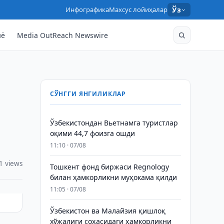
Инфографика
Махсус лойиҳалар
Ўз
нё
Media OutReach Newswire
СЎНГГИ ЯНГИЛИКЛАР
Ўзбекистондан Вьетнамга туристлар
оқими 44,7 фоизга ошди
11:10 · 07/08
1 views
Тошкент фонд биржаси Regnology
билан ҳамкорликни муҳокама қилди
11:05 · 07/08
Ўзбекистон ва Малайзия қишлоқ
хўжалиги соҳасидаги ҳамкорликни