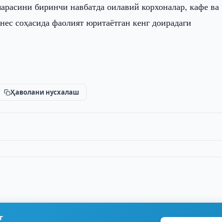
марасини биринчи навбатда оилавий корхоналар, кафе ва
нес соҳасида фаолият юритаётган кенг доирадаги
Ҳаволани нусхалаш
г