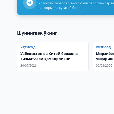
Энг муҳим хабарлар, эксклюзив репортажлар ва
платформада кузатиб боринг.
Шунингдек ўқинг
ИҚТИСОД
ИҚТИСОД
Ўзбекистон ва Хитой божхона
Мирзиёев
хизматлари ҳамкорликни
чиқариш
кенгайтиради
буюрди
24/07/2026
06/08/2026