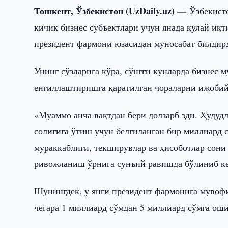
Тошкент, Ўзбекистон (UzDaily.uz) —
Ўзбекист
кичик бизнес субъектлари учун янада қулай иқ
президент фармони юзасидан муносабат билдирд
Унинг сўзларига кўра, сўнгги кунларда бизнес
енгиллаштиришга қаратилган чораларни ижобий
«Муаммо анча вақтдан бери долзарб эди. Ҳудуд
солиғига ўтиш учун белгиланган бир миллиард 
мураккаблиги, текширувлар ва ҳисоботлар сони
ривожланиш ўрнига сунъий равишда бўлиниб ке
Шунингдек, у янги президент фармонига мувоф
чегара 1 миллиард сўмдан 5 миллиард сўмга ош