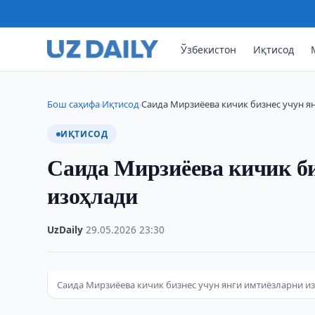
Ўзбекистон
Иқтисод
Бош саҳифа
Иқтисод
Саида Мирзиёева кичик бизнес учун я
›
›
ИҚТИСОД
Саида Мирзиёева кичик би
изоҳлади
UzDaily
·
29.05.2026
·
23:30
Саида Мирзиёева кичик бизнес учун янги имтиёзларни и