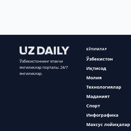
БЎЛИМЛАР
Ўзбекистон
Ўзбекистоннинг етакчи
янгиликлар порталы. 24/7
Иқтисод
янгиликлар.
Молия
Технологиялар
Маданият
Спорт
Инфографика
Махсус лойиҳалар