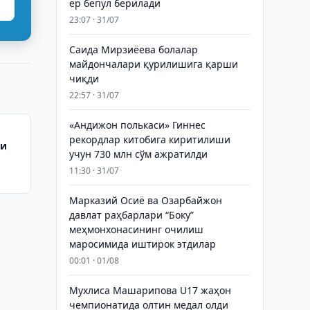
ер бепул берилади
23:07 · 31/07
Саида Мирзиёева болалар
майдончалари қурилишига қарши
чиқди
22:57 · 31/07
«Андижон полькаси» Гиннес
рекордлар китобига киритилиши
ли
учун 730 млн сўм ажратилди
11:30 · 31/07
Марказий Осиё ва Озарбайжон
давлат раҳбарлари “Боку”
меҳмонхонасининг очилиш
маросимида иштирок этдилар
00:01 · 01/08
Мухлиса Машарипова U17 жаҳон
чемпионатида олтин медал олди