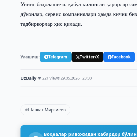
Унинг баҳолашича, қабул қилинган қарорлар са
дўконлар, сервис компаниялари ҳамда кичик биз
тадбиркорлар ҳис қилади.
Улашиш:
Telegram
Twitter/X
Facebook
UzDaily
·
👁 221 views
·
29.05.2026 · 23:30
#Шавкат Мирзиёев
Воқеалар ривожидан хабардор бўлин