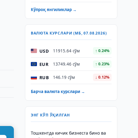
Кўпроқ янгиликлар →
ВАЛЮТА КУРСЛАРИ (МБ, 07.08.2026)
USD
11915.64 сўм
↑ 0.24%
EUR
13749.46 сўм
↑ 0.23%
RUB
146.19 сўм
↓ 0.12%
Барча валюта курслари →
ЭНГ КЎП ЎҚИЛГАН
Тошкентда кичик бизнесга бино ва