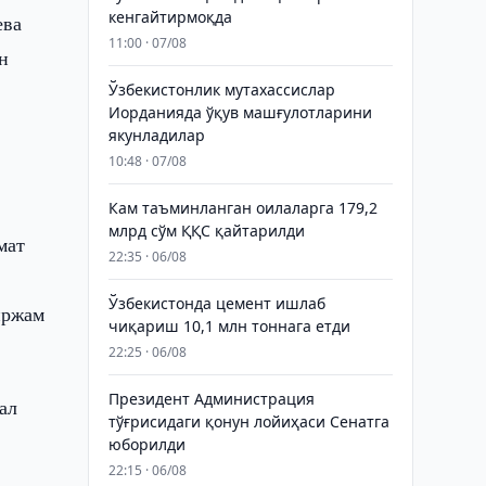
кенгайтирмоқда
ева
11:00 · 07/08
н
Ўзбекистонлик мутахассислар
Иорданияда ўқув машғулотларини
якунладилар
10:48 · 07/08
Кам таъминланган оилаларга 179,2
млрд сўм ҚҚС қайтарилди
мат
22:35 · 06/08
Ўзбекистонда цемент ишлаб
иржам
чиқариш 10,1 млн тоннага етди
22:25 · 06/08
Президент Администрация
ал
тўғрисидаги қонун лойиҳаси Сенатга
юборилди
22:15 · 06/08