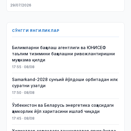
29/07/2026
СЎНГГИ ЯНГИЛИКЛАР
Билимларни баҳолаш агентлиги ва ЮНИСЕФ
таълим тизимини баҳолашни ривожлантиришни
муҳокама қилди
17:55 · 08/08
Samarkand-2028 сунъий йўлдоши орбитадан илк
суратни узатди
17:50 · 08/08
Ўзбекистон ва Беларусь энергетика соҳасидаги
ҳамкорлик йўл харитасини ишлаб чиқади
17:45 · 08/08
Хизматлар соҳасидаги ташкилотлар ярим йилда