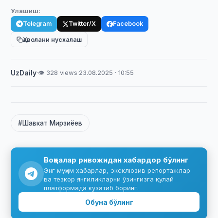
Улашиш:
Telegram
Twitter/X
Facebook
Ҳаволани нусхалаш
UzDaily
·
👁 328 views
·
23.08.2025 · 10:55
#Шавкат Мирзиёев
Воқеалар ривожидан хабардор бўлинг
Энг муҳим хабарлар, эксклюзив репортажлар
ва тезкор янгиликларни ўзингизга қулай
платформада кузатиб боринг.
Обуна бўлинг