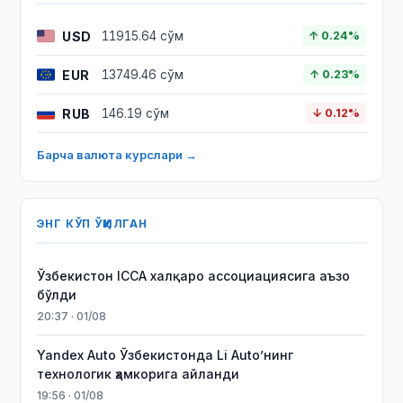
USD
11915.64 сўм
↑ 0.24%
EUR
13749.46 сўм
↑ 0.23%
RUB
146.19 сўм
↓ 0.12%
Барча валюта курслари →
ЭНГ КЎП ЎҚИЛГАН
Ўзбекистон ICCA халқаро ассоциациясига аъзо
бўлди
20:37 · 01/08
Yandex Auto Ўзбекистонда Li Auto’нинг
технологик ҳамкорига айланди
19:56 · 01/08