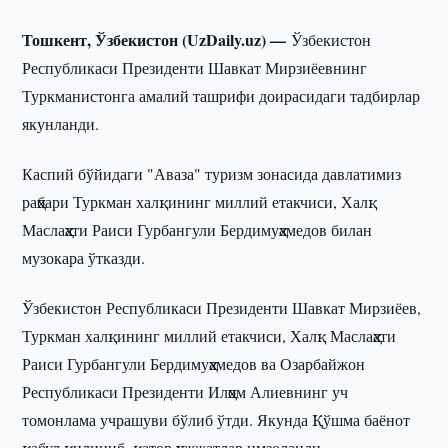
Тошкент, Ўзбекистон (UzDaily.uz) —
Ўзбекистон
Республикаси Президенти Шавкат Мирзиёевнинг
Туркманистонга амалий ташрифи доирасидаги тадбирлар
якунланди.
Каспий бўйидаги "Аваза" туризм зонасида давлатимиз
раҳбари Туркман халқининг миллий етакчиси, Халқ
Маслаҳати Раиси Гурбангули Бердимуҳамедов билан
музокара ўтказди.
Ўзбекистон Республикаси Президенти Шавкат Мирзиёев,
Туркман халқининг миллий етакчиси, Халқ Маслаҳати
Раиси Гурбангули Бердимуҳамедов ва Озарбайжон
Республикаси Президенти Илҳом Алиевнинг уч
томонлама учрашуви бўлиб ўтди. Якунда Қўшма баёнот
қабул қилиниб, қатор ҳужжатлар имзоланди.