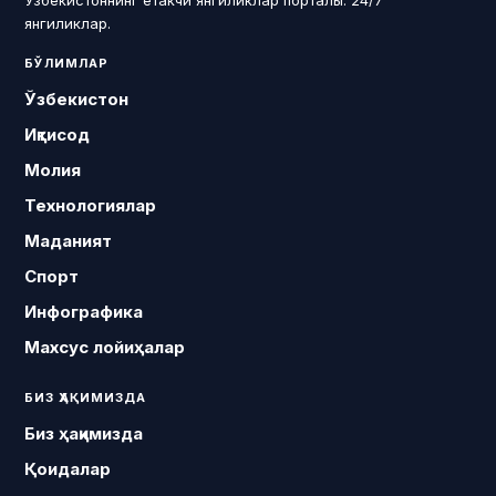
Ўзбекистоннинг етакчи янгиликлар порталы. 24/7
янгиликлар.
БЎЛИМЛАР
Ўзбекистон
Иқтисод
Молия
Технологиялар
Маданият
Спорт
Инфографика
Махсус лойиҳалар
БИЗ ҲАҚИМИЗДА
Биз ҳақимизда
Қоидалар