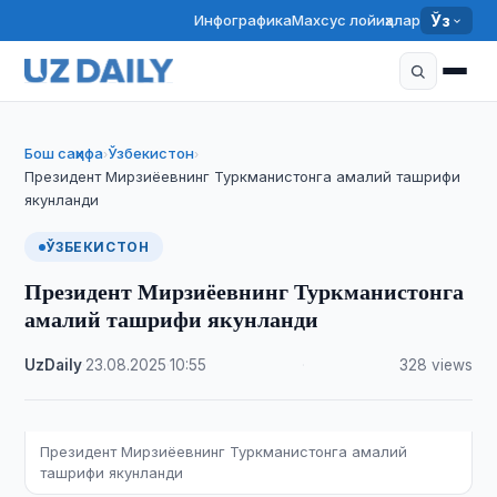
Инфографика
Махсус лойиҳалар
Ўз
Бош саҳифа
Ўзбекистон
›
›
Президент Мирзиёевнинг Туркманистонга амалий ташрифи
якунланди
ЎЗБЕКИСТОН
Президент Мирзиёевнинг Туркманистонга
амалий ташрифи якунланди
UzDaily
·
23.08.2025
·
10:55
·
328 views
Президент Мирзиёевнинг Туркманистонга амалий
ташрифи якунланди