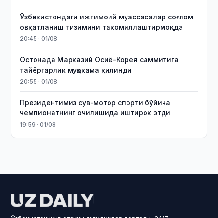
Ўзбекистондаги ижтимоий муассасалар соғлом
овқатланиш тизимини такомиллаштирмоқда
20:45 · 01/08
Остонада Марказий Осиё-Корея саммитига
тайёргарлик муҳокама қилинди
20:55 · 01/08
Президентимиз сув-мотор спорти бўйича
чемпионатнинг очилишида иштирок этди
19:59 · 01/08