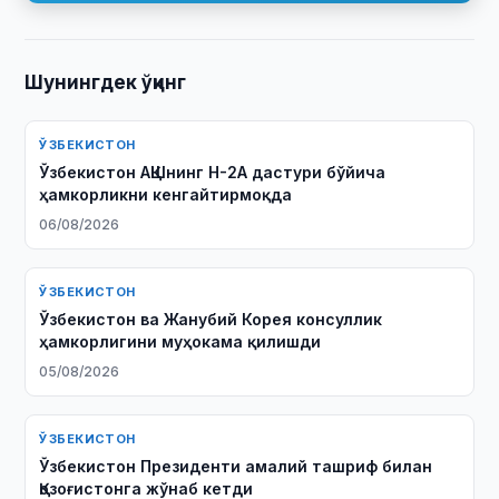
Шунингдек ўқинг
ЎЗБЕКИСТОН
Ўзбекистон АҚШнинг H-2A дастури бўйича
ҳамкорликни кенгайтирмоқда
06/08/2026
ЎЗБЕКИСТОН
Ўзбекистон ва Жанубий Корея консуллик
ҳамкорлигини муҳокама қилишди
05/08/2026
ЎЗБЕКИСТОН
Ўзбекистон Президенти амалий ташриф билан
Қозоғистонга жўнаб кетди