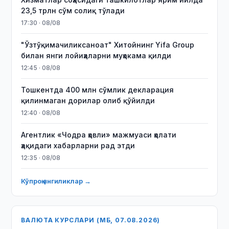
23,5 трлн сўм солиқ тўлади
17:30 · 08/08
"Ўзтўқимачиликсаноат" Хитойнинг Yifa Group
билан янги лойиҳаларни муҳокама қилди
12:45 · 08/08
Тошкентда 400 млн сўмлик декларация
қилинмаган дорилар олиб қўйилди
12:40 · 08/08
Агентлик «Чодра ҳовли» мажмуаси ҳолати
ҳақидаги хабарларни рад этди
12:35 · 08/08
Кўпроқ янгиликлар →
ВАЛЮТА КУРСЛАРИ (МБ, 07.08.2026)