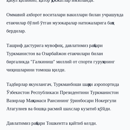
Оммавий ахборот воситалари вакиллари билан учрашувда
етакчилар бўлиб ўтган музокаралар натижаларига баҳо
бердилар.
Ташриф дастурига мувофиқ, давлатимиз раҳбари
Туркманистон ва Озарбайжон етакчилари билан
биргаликда "Галкиниш" миллий от спорти гуруҳининг
чиқишларини томоша қилди.
Тадбирлар якунлангач, Туркманбоши шаҳри аэропортида
Ўзбекистон Республикаси Президентини Туркманистон
Вазирлар Маҳкамаси Раисининг ўринбосари Нокергули
Атагулиев ва бошқа расмий шахслар кузатиб қўйди.
Давлатимиз раҳбари Тошкентга қайтиб келди.