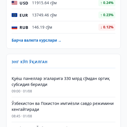
USD
11915.64 сўм
↑ 0.24%
EUR
13749.46 сўм
↑ 0.23%
RUB
146.19 сўм
↓ 0.12%
Барча валюта курслари →
ЭНГ КЎП ЎҚИЛГАН
Қуёш панеллар эгаларига 330 млрд сўмдан ортиқ
субсидия берилди
09:00 · 01/08
Ўзбекистон ва Покистон имтиёзли савдо режимини
кенгайтиради
08:45 · 01/08