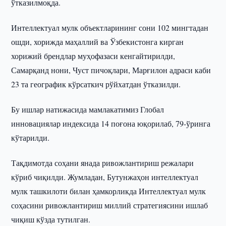
ўтказилмоқда.
Интеллектуал мулк объектларининг сони 102 мингтадан
ошди, хорижда маҳаллий ва Ўзбекистонга кирган
хорижий брендлар муҳофазаси кенгайтирилди,
Самарқанд нони, Чуст пичоқлари, Марғилон адраси каби
23 та географик кўрсаткич рўйхатдан ўтказилди.
Бу ишлар натижасида мамлакатимиз Глобал
инновациялар индексида 14 поғона юқорилаб, 79-ўринга
кўтарилди.
Тақдимотда соҳани янада ривожлантириш режалари
кўриб чиқилди. Жумладан, Бутунжаҳон интеллектуал
мулк ташкилоти билан ҳамкорликда Интеллектуал мулк
соҳасини ривожлантириш миллий стратегиясини ишлаб
чиқиш кўзда тутилган.