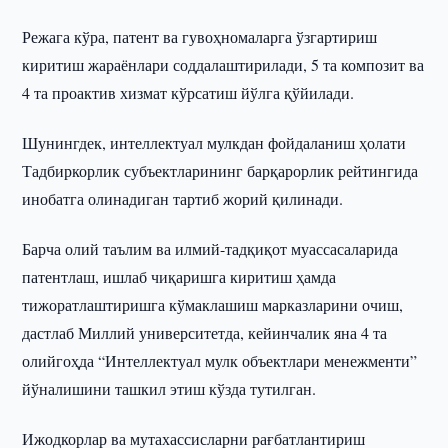
Режага кўра, патент ва гувоҳномаларга ўзгартириш
киритиш жараёнлари соддалаштирилади, 5 та композит ва
4 та проактив хизмат кўрсатиш йўлга қўйилади.
Шунингдек, интеллектуал мулкдан фойдаланиш ҳолати
Тадбиркорлик субъектларининг барқарорлик рейтингида
инобатга олинадиган тартиб жорий қилинади.
Барча олий таълим ва илмий-тадқиқот муассасаларида
патентлаш, ишлаб чиқаришга киритиш ҳамда
тижоратлаштиришга кўмаклашиш марказларини очиш,
дастлаб Миллий университетда, кейинчалик яна 4 та
олийгоҳда “Интеллектуал мулк объектлари менежменти”
йўналишини ташкил этиш кўзда тутилган.
Ижодкорлар ва мутахассисларни рағбатлантириш