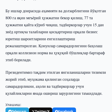
Бу ишлар доирасида аҳамияти ва долзарблигини йўқотган
800 га яқин меъёрий ҳужжатни бекор қилиш, 77 та
ҳужжатни қайта кўриб чиқиш, тадбиркорлар учун 15 дан
зиёд ортиқча талабларни қисқартириш орқали бизнес
юритиш шароитларини енгиллаштириш
режалаштирилган. Қонунлар самарадорлигини баҳолаш
орқали коллизион норма ва ҳуқуқий бўшлиқлар бартараф
этиб борилади.
Президентимиз тақдим этилган янгиланишларни тизимли
жорий этиб, муҳокама қилинган соҳаларда
самарадорликни, аҳоли ва тадбиркорлар учун
қулайликларни янада ошириш зарурлигини таъкидлади.
Улашиш:
Telegram
Twitter/X
Facebook