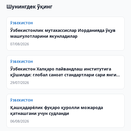
Шунингдек ўқинг
ЎЗБЕКИСТОН
Ўзбекистонлик мутахассислар Иорданияда ўқув
машғулотларини якунладилар
07/08/2026
ЎЗБЕКИСТОН
Ўзбекистон Халқаро пайвандлаш институтига
қўшилди: глобал саноат стандартлари сари янги
қадам
29/07/2026
ЎЗБЕКИСТОН
Қашқадарёлик фуқаро қуролли можарода
қатнашгани учун судланди
06/08/2026