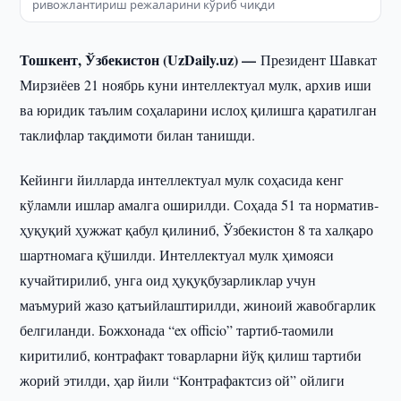
ривожлантириш режаларини кўриб чиқди
Тошкент, Ўзбекистон (UzDaily.uz) —
Президент Шавкат
Мирзиёев 21 ноябрь куни интеллектуал мулк, архив иши
ва юридик таълим соҳаларини ислоҳ қилишга қаратилган
таклифлар тақдимоти билан танишди.
Кейинги йилларда интеллектуал мулк соҳасида кенг
кўламли ишлар амалга оширилди. Соҳада 51 та норматив-
ҳуқуқий ҳужжат қабул қилиниб, Ўзбекистон 8 та халқаро
шартномага қўшилди. Интеллектуал мулк ҳимояси
кучайтирилиб, унга оид ҳуқуқбузарликлар учун
маъмурий жазо қатъийлаштирилди, жиноий жавобгарлик
белгиланди. Божхонада “ex officio” тартиб-таомили
киритилиб, контрафакт товарларни йўқ қилиш тартиби
жорий этилди, ҳар йили “Контрафактсиз ой” ойлиги