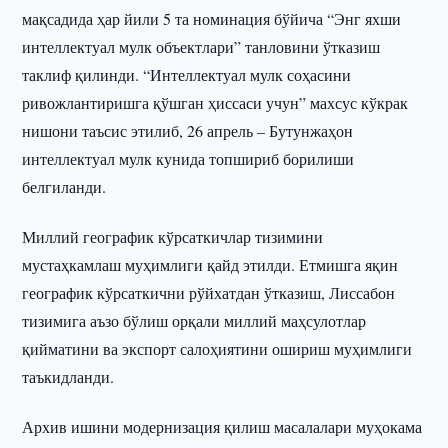
мақсадида ҳар йили 5 та номинация бўйича “Энг яхши
интеллектуал мулк объектлари” танловини ўтказиш
таклиф қилинди. “Интеллектуал мулк соҳасини
ривожлантиришга қўшган ҳиссаси учун” махсус кўкрак
нишони таъсис этилиб, 26 апрель – Бутунжаҳон
интеллектуал мулк кунида топшириб борилиши
белгиланди.
Миллий географик кўрсаткичлар тизимини
мустаҳкамлаш муҳимлиги қайд этилди. Етмишга яқин
географик кўрсаткични рўйхатдан ўтказиш, Лиссабон
тизимига аъзо бўлиш орқали миллий маҳсулотлар
қийматини ва экспорт салоҳиятини ошириш муҳимлиги
таъкидланди.
Архив ишини модернизация қилиш масалалари муҳокама