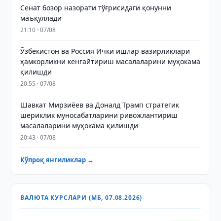
Сенат бозор назорати тўғрисидаги қонунни
маъқуллади
21:10 · 07/08
Ўзбекистон ва Россия Ички ишлар вазирликлари
ҳамкорликни кенгайтириш масалаларини муҳокама
қилишди
20:55 · 07/08
Шавкат Мирзиёев ва Доналд Трамп стратегик
шериклик муносабатларини ривожлантириш
масалаларини муҳокама қилишди
20:43 · 07/08
Кўпроқ янгиликлар →
ВАЛЮТА КУРСЛАРИ (МБ, 07.08.2026)