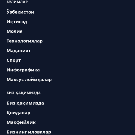
БЎЛИМЛАР
Ўзбекистон
Иқтисод
Молия
Технологиялар
Маданият
Спорт
Инфографика
Махсус лойиҳалар
БИЗ ҲАҚИМИЗДА
Биз ҳақимизда
Қоидалар
Макфийлик
Бизнинг иловалар