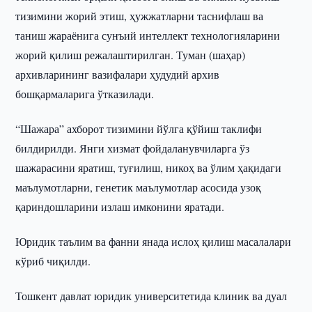
тизимини жорий этиш, ҳужжатларни таснифлаш ва
таниш жараёнига сунъий интеллект технологияларини
жорий қилиш режалаштирилган. Туман (шаҳар)
архивларининг вазифалари ҳудудий архив
бошқармаларига ўтказилади.
“Шажара” ахборот тизимини йўлга қўйиш таклифи
билдирилди. Янги хизмат фойдаланувчиларга ўз
шажарасини яратиш, туғилиш, никоҳ ва ўлим ҳақидаги
маълумотларни, генетик маълумотлар асосида узоқ
қариндошларини излаш имконини яратади.
Юридик таълим ва фанни янада ислоҳ қилиш масалалари
кўриб чиқилди.
Тошкент давлат юридик университетида клиник ва дуал