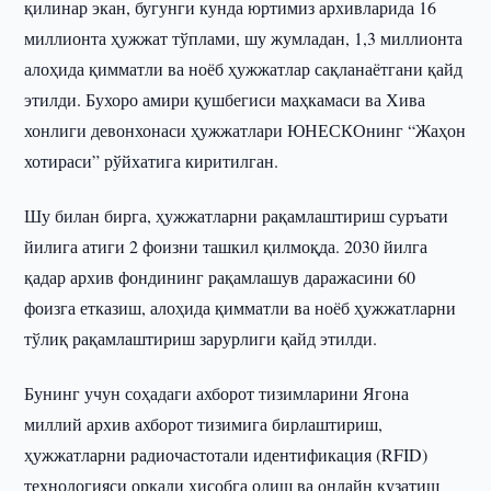
қилинар экан, бугунги кунда юртимиз архивларида 16
миллионта ҳужжат тўплами, шу жумладан, 1,3 миллионта
алоҳида қимматли ва ноёб ҳужжатлар сақланаётгани қайд
этилди. Бухоро амири қушбегиси маҳкамаси ва Хива
хонлиги девонхонаси ҳужжатлари ЮНЕСКОнинг “Жаҳон
хотираси” рўйхатига киритилган.
Шу билан бирга, ҳужжатларни рақамлаштириш суръати
йилига атиги 2 фоизни ташкил қилмоқда. 2030 йилга
қадар архив фондининг рақамлашув даражасини 60
фоизга етказиш, алоҳида қимматли ва ноёб ҳужжатларни
тўлиқ рақамлаштириш зарурлиги қайд этилди.
Бунинг учун соҳадаги ахборот тизимларини Ягона
миллий архив ахборот тизимига бирлаштириш,
ҳужжатларни радиочастотали идентификация (RFID)
технологияси орқали ҳисобга олиш ва онлайн кузатиш