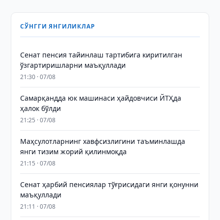
СЎНГГИ ЯНГИЛИКЛАР
Сенат пенсия тайинлаш тартибига киритилган
ўзгартиришларни маъқуллади
21:30 · 07/08
Самарқандда юк машинаси ҳайдовчиси ЙТҲда
ҳалок бўлди
21:25 · 07/08
Маҳсулотларнинг хавфсизлигини таъминлашда
янги тизим жорий қилинмоқда
21:15 · 07/08
Сенат ҳарбий пенсиялар тўғрисидаги янги қонунни
маъқуллади
21:11 · 07/08