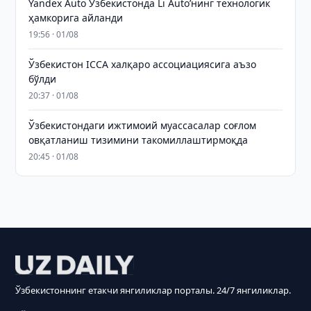
Yandex Auto Ўзбекистонда Li Auto’нинг технологик
ҳамкорига айланди
19:56 · 01/08
Ўзбекистон ICCA халқаро ассоциациясига аъзо
бўлди
20:37 · 01/08
Ўзбекистондаги ижтимоий муассасалар соғлом
овқатланиш тизимини такомиллаштирмоқда
20:45 · 01/08
Ўзбекистоннинг етакчи янгиликлар порталы. 24/7 янгиликлар.