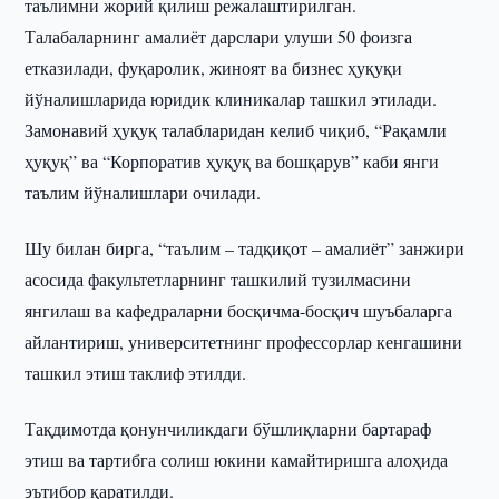
таълимни жорий қилиш режалаштирилган.
Талабаларнинг амалиёт дарслари улуши 50 фоизга
етказилади, фуқаролик, жиноят ва бизнес ҳуқуқи
йўналишларида юридик клиникалар ташкил этилади.
Замонавий ҳуқуқ талабларидан келиб чиқиб, “Рақамли
ҳуқуқ” ва “Корпоратив ҳуқуқ ва бошқарув” каби янги
таълим йўналишлари очилади.
Шу билан бирга, “таълим – тадқиқот – амалиёт” занжири
асосида факультетларнинг ташкилий тузилмасини
янгилаш ва кафедраларни босқичма-босқич шуъбаларга
айлантириш, университетнинг профессорлар кенгашини
ташкил этиш таклиф этилди.
Тақдимотда қонунчиликдаги бўшлиқларни бартараф
этиш ва тартибга солиш юкини камайтиришга алоҳида
эътибор қаратилди.