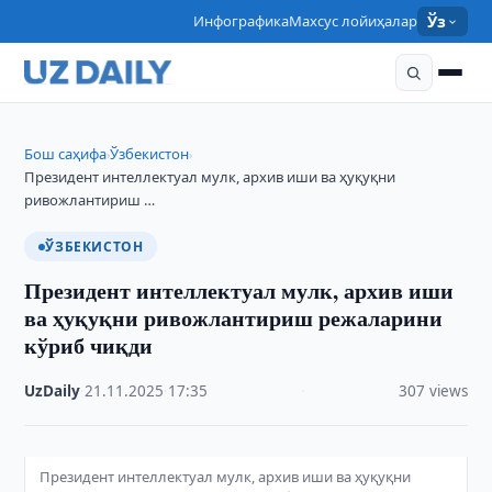
Инфографика
Махсус лойиҳалар
Ўз
Бош саҳифа
Ўзбекистон
›
›
Президент интеллектуал мулк, архив иши ва ҳуқуқни
ривожлантириш …
ЎЗБЕКИСТОН
Президент интеллектуал мулк, архив иши
ва ҳуқуқни ривожлантириш режаларини
кўриб чиқди
UzDaily
·
21.11.2025
·
17:35
·
307 views
Президент интеллектуал мулк, архив иши ва ҳуқуқни