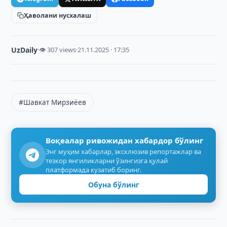
Ҳаволани нусхалаш
UzDaily
·
👁 307 views
·
21.11.2025 · 17:35
#Шавкат Мирзиёев
Воқеалар ривожидан хабардор бўлинг
Энг муҳим хабарлар, эксклюзив репортажлар ва
тезкор янгиликларни ўзингизга қулай
платформада кузатиб боринг.
Обуна бўлинг