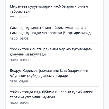
Мирзиёев қурувчиларни касб байрами билан
табриклади
22:35 · 08/08
Самарқанд вилоятининг айрим туманлари ва
Самарқанд шаҳри чегаралари ўзгартирилмоқда
18:30 · 08/08
Ўзбекистон Сенати рақамли марказ тўғрисидаги
қонунни маъқуллади
18:20 · 08/08
Беҳруз Каримов фаолиятини Швейцариянинг
«Лугано» клубида давом эттиради
18:10 · 08/08
Ўзбекистонда ЙҲҚ бўйича ишларни кўриб чиқиш
тартиби ўзгариши мумкин
18:00 · 08/08