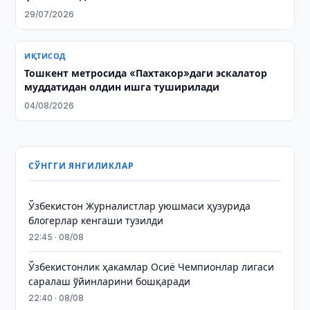
29/07/2026
ИҚТИСОД
Тошкент метросида «Пахтакор»даги эскалатор
муддатидан олдин ишга туширилади
04/08/2026
СЎНГГИ ЯНГИЛИКЛАР
Ўзбекистон Журналистлар уюшмаси ҳузурида
блогерлар кенгаши тузилди
22:45 · 08/08
Ўзбекистонлик ҳакамлар Осиё Чемпионлар лигаси
саралаш ўйинларини бошқаради
22:40 · 08/08