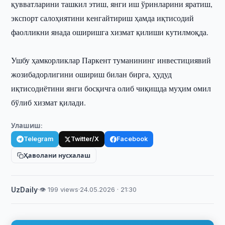
қувватларини ташкил этиш, янги иш ўринларини яратиш,
экспорт салоҳиятини кенгайтириш ҳамда иқтисодий
фаолликни янада оширишга хизмат қилиши кутилмоқда.
Ушбу ҳамкорликлар Паркент туманининг инвестициявий
жозибадорлигини ошириш билан бирга, ҳудуд
иқтисодиётини янги босқичга олиб чиқишда муҳим омил
бўлиб хизмат қилади.
Улашиш:
Telegram
Twitter/X
Facebook
Ҳаволани нусхалаш
UzDaily
·
👁 199 views
·
24.05.2026 · 21:30