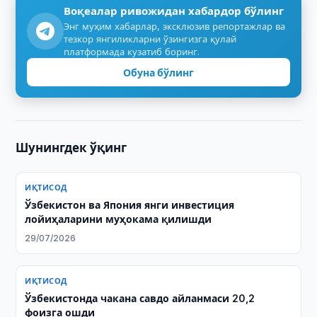
Воқеалар ривожидан хабардор бўлинг
Энг муҳим хабарлар, эксклюзив репортажлар ва
тезкор янгиликларни ўзингизга қулай
платформада кузатиб боринг.
Обуна бўлинг
Шунингдек ўқинг
ИҚТИСОД
Ўзбекистон ва Япония янги инвестиция
лойиҳаларини муҳокама қилишди
29/07/2026
ИҚТИСОД
Ўзбекистонда чакана савдо айланмаси 20,2
фоизга ошди