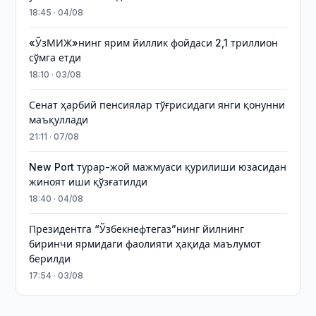
18:45 · 04/08
«ЎзМИЖ»нинг ярим йиллик фойдаси 2,1 триллион
сўмга етди
18:10 · 03/08
Сенат ҳарбий пенсиялар тўғрисидаги янги қонунни
маъқуллади
21:11 · 07/08
New Port турар-жой мажмуаси қурилиши юзасидан
жиноят иши қўзғатилди
18:40 · 04/08
Президентга “Ўзбекнефтегаз”нинг йилнинг
биринчи ярмидаги фаолияти ҳақида маълумот
берилди
17:54 · 03/08