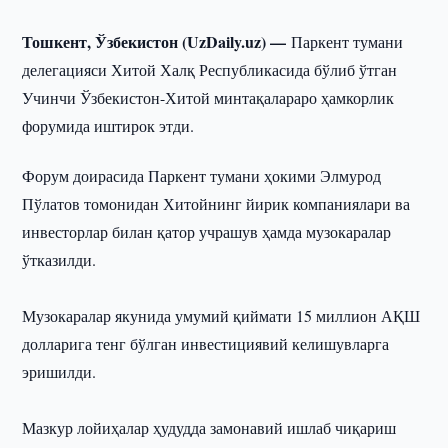
Тошкент, Ўзбекистон (UzDaily.uz) —
Паркент тумани
делегацияси Хитой Халқ Республикасида бўлиб ўтган
Учинчи Ўзбекистон-Хитой минтақалараро ҳамкорлик
форумида иштирок этди.
Форум доирасида Паркент тумани ҳокими Элмурод
Пўлатов томонидан Хитойнинг йирик компаниялари ва
инвесторлар билан қатор учрашув ҳамда музокаралар
ўтказилди.
Музокаралар якунида умумий қиймати 15 миллион АҚШ
долларига тенг бўлган инвестициявий келишувларга
эришилди.
Мазкур лойиҳалар ҳудудда замонавий ишлаб чиқариш