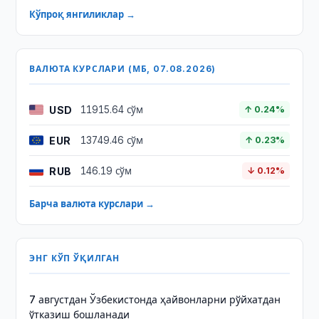
Кўпроқ янгиликлар →
ВАЛЮТА КУРСЛАРИ (МБ, 07.08.2026)
USD
11915.64 сўм
↑ 0.24%
EUR
13749.46 сўм
↑ 0.23%
RUB
146.19 сўм
↓ 0.12%
Барча валюта курслари →
ЭНГ КЎП ЎҚИЛГАН
7 августдан Ўзбекистонда ҳайвонларни рўйхатдан
ўтказиш бошланади