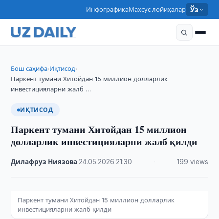
Инфографика
Махсус лойиҳалар
Ўз
Бош саҳифа
Иқтисод
›
›
Паркент тумани Хитойдан 15 миллион долларлик
инвестицияларни жалб …
ИҚТИСОД
Паркент тумани Хитойдан 15 миллион
долларлик инвестицияларни жалб қилди
Дилафруз Ниязова
·
24.05.2026
·
21:30
·
199 views
Паркент тумани Хитойдан 15 миллион долларлик
инвестицияларни жалб қилди