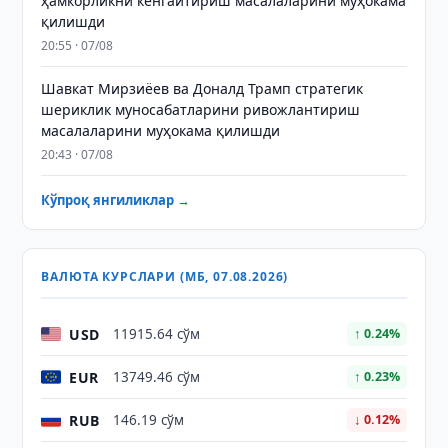
ҳамкорликни кенгайтириш масалаларини муҳокама
қилишди
20:55 · 07/08
Шавкат Мирзиёев ва Доналд Трамп стратегик
шериклик муносабатларини ривожлантириш
масалаларини муҳокама қилишди
20:43 · 07/08
Кўпроқ янгиликлар →
ВАЛЮТА КУРСЛАРИ (МБ, 07.08.2026)
USD
11915.64 сўм
↑ 0.24%
EUR
13749.46 сўм
↑ 0.23%
RUB
146.19 сўм
↓ 0.12%