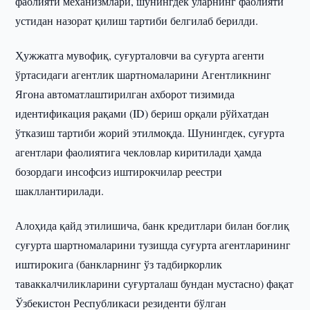
фаолияти механизмлари, шунингдек уларнинг фаолияти
устидан назорат қилиш тартиби белгилаб берилди.
Ҳужжатга мувофиқ, суғурталовчи ва суғурта агенти
ўртасидаги агентлик шартномаларини Агентликнинг
Ягона автоматлаштирилган ахборот тизимида
идентификация рақами (ID) бериш орқали рўйхатдан
ўтказиш тартиби жорий этилмоқда. Шунингдек, суғурта
агентлари фаолиятига чекловлар киритилади ҳамда
бозордаги инсофсиз иштирокчилар реестри
шакллантирилади.
Алоҳида қайд этилишича, банк кредитлари билан боғлиқ
суғурта шартномаларини тузишда суғурта агентларининг
иштирокига (банкларнинг ўз тадбиркорлик
таваккалчиликларини суғурталаш бундан мустасно) фақат
Ўзбекистон Республикаси резиденти бўлган