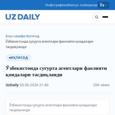
Инфографика
Махсус лойиҳалар
Ўз
Бош саҳифа
Иқтисод
›
›
Ўзбекистонда суғурта агентлари фаолияти қоидалари
тасдиқланди
ИҚТИСОД
Ўзбекистонда суғурта агентлари фаолияти
қоидалари тасдиқланди
UzDaily
·
03.06.2026
·
21:40
·
206 views
Ўзбекистонда суғурта агентлари фаолияти қоидалари
тасдиқланди