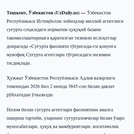
Тошкент, Ўзбекистон (UzDaily.uz) —
Ўзбекистон
Республикаси Истиқболли лойиҳалар миллий агентлиги
суғурта соҳасидаги норматив-ҳуқуқий базани
такомиллаштиришга қаратилган тизимли ислоҳотлар
доирасида «Суғурта фаолияти тўғрисида»ги қонунга
мувофиқ Суғурта агентлари тўғрисидаги низомни
тасдиқлади.
Ҳужжат Ўзбекистон Республикаси Адлия вазирлиги
томонидан 2026 йил 2 июнда 3845-сон билан давлат
рўйхатидан ўтказилди.
Низом билан суғурта агентлари фаолиятини амалга
ошириш тартиби, уларнинг суғурталовчилар билан ўзаро
муносабатлари, ҳуқуқ ва мажбуриятлари, воситачилик