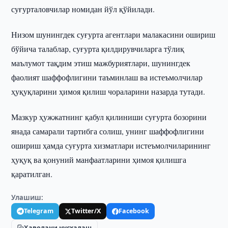
суғурталовчилар номидан йўл қўйилади.
Низом шунингдек суғурта агентлари малакасини ошириш
бўйича талаблар, суғурта қилдирувчиларга тўлиқ
маълумот тақдим этиш мажбуриятлари, шунингдек
фаолият шаффофлигини таъминлаш ва истеъмолчилар
ҳуқуқларини ҳимоя қилиш чораларини назарда тутади.
Мазкур ҳужжатнинг қабул қилиниши суғурта бозорини
янада самарали тартибга солиш, унинг шаффофлигини
ошириш ҳамда суғурта хизматлари истеъмолчиларининг
ҳуқуқ ва қонуний манфаатларини ҳимоя қилишга
қаратилган.
Улашиш:
Telegram
Twitter/X
Facebook
Ҳаволани нусхалаш