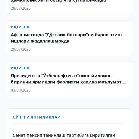
28/07/2026
ИҚТИСОД
Афғонистонда “Дўстлик боғлари”ни барпо этиш
ишлари жадаллашмоқда
29/07/2026
ИҚТИСОД
Президентга “Ўзбекнефтегаз”нинг йилнинг
биринчи ярмидаги фаолияти ҳақида маълумот
берилди
03/08/2026
СЎНГГИ ЯНГИЛИКЛАР
Сенат пенсия тайинлаш тартибига киритилган