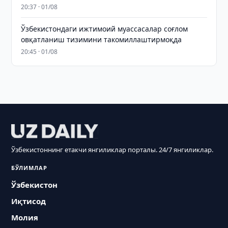
20:37 · 01/08
Ўзбекистондаги ижтимоий муассасалар соғлом
овқатланиш тизимини такомиллаштирмоқда
20:45 · 01/08
Ўзбекистоннинг етакчи янгиликлар порталы. 24/7 янгиликлар.
БЎЛИМЛАР
Ўзбекистон
Иқтисод
Молия