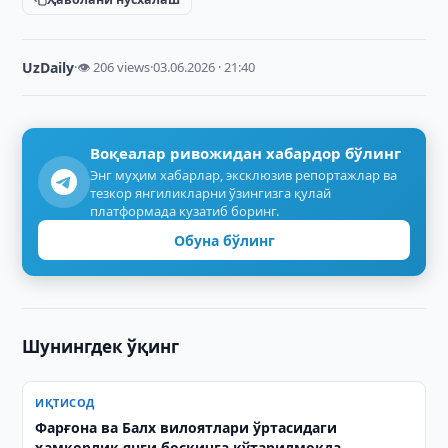
UzDaily
·
👁 206 views
·
03.06.2026 · 21:40
Воқеалар ривожидан хабардор бўлинг
Энг муҳим хабарлар, эксклюзив репортажлар ва
тезкор янгиликларни ўзингизга қулай
платформада кузатиб боринг.
Обуна бўлинг
Шунингдек ўқинг
ИҚТИСОД
Фарғона ва Балх вилоятлари ўртасидаги
ҳамкорлик янги босқичга кўтарилмоқда