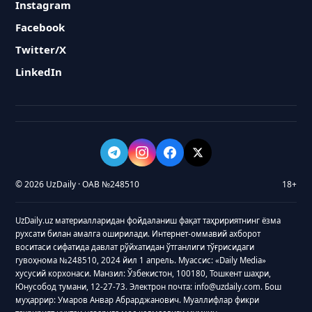
Instagram
Facebook
Twitter/X
LinkedIn
© 2026 UzDaily · ОАВ №248510
18+
UzDaily.uz материалларидан фойдаланиш фақат таҳририятнинг ёзма
рухсати билан амалга оширилади. Интернет-оммавий ахборот
воситаси сифатида давлат рўйхатидан ўтганлиги тўғрисидаги
гувоҳнома №248510, 2024 йил 1 апрель. Муассис: «Daily Media»
хусусий корхонаси. Манзил: Ўзбекистон, 100180, Тошкент шаҳри,
Юнусобод тумани, 12-27-73. Электрон почта: info@uzdaily.com. Бош
муҳаррир: Умаров Анвар Абрарджанович. Муаллифлар фикри