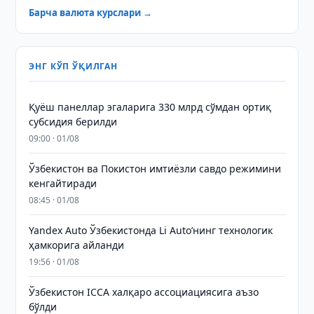
Барча валюта курслари →
ЭНГ КЎП ЎҚИЛГАН
Қуёш панеллар эгаларига 330 млрд сўмдан ортиқ
субсидия берилди
09:00 · 01/08
Ўзбекистон ва Покистон имтиёзли савдо режимини
кенгайтиради
08:45 · 01/08
Yandex Auto Ўзбекистонда Li Auto’нинг технологик
ҳамкорига айланди
19:56 · 01/08
Ўзбекистон ICCA халқаро ассоциациясига аъзо
бўлди