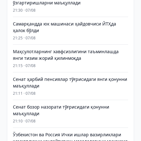
ўзгартиришларни маъқуллади
21:30 · 07/08
Самарқандда юк машинаси ҳайдовчиси ЙТҲда
ҳалок бўлди
21:25 · 07/08
Маҳсулотларнинг хавфсизлигини таъминлашда
янги тизим жорий қилинмоқда
21:15 · 07/08
Сенат ҳарбий пенсиялар тўғрисидаги янги қонунни
маъқуллади
21:11 · 07/08
Сенат бозор назорати тўғрисидаги қонунни
маъқуллади
21:10 · 07/08
Ўзбекистон ва Россия Ички ишлар вазирликлари