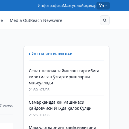
Инфографика
Махсус лойиҳалар
Ўз
нё
Media OutReach Newswire
СЎНГГИ ЯНГИЛИКЛАР
Сенат пенсия тайинлаш тартибига
киритилган ўзгартиришларни
маъқуллади
21:30 · 07/08
Самарқандда юк машинаси
7 views
ҳайдовчиси ЙТҲда ҳалок бўлди
21:25 · 07/08
Маҳсулотларнинг хавфсизлигини