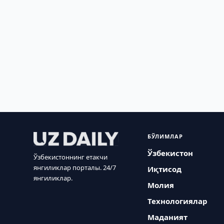
БЎЛИМЛАР
Ўзбекистон
Ўзбекистоннинг етакчи
янгиликлар порталы. 24/7
Иқтисод
янгиликлар.
Молия
Технологиялар
Маданият