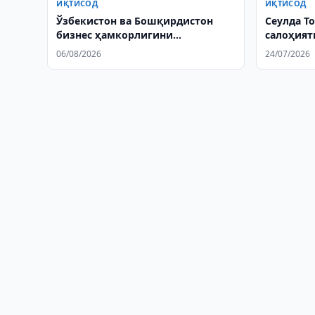
ИҚТИСОД
ИҚТИСОД
Ўзбекистон ва Бошқирдистон
Сеулда Т
бизнес ҳамкорлигини
салоҳият
кенгайтиришга келишиб
06/08/2026
24/07/2026
олдилар