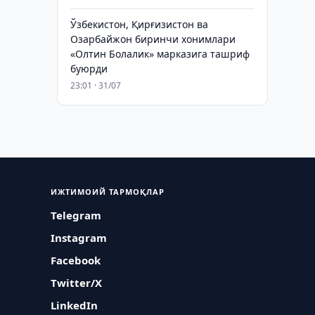
Ўзбекистон, Қирғизистон ва
Озарбайжон биринчи хонимлари
«Олтин Болалик» марказига ташриф
буюрди
23:01 · 31/07
ИЖТИМОИЙ ТАРМОҚЛАР
Telegram
Instagram
Facebook
Twitter/X
LinkedIn