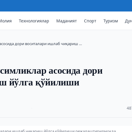
Молия
Технологиялар
Маданият
Спорт
Туризм
Ду
асосида дори воситалари ишлаб чиқариш …
симликлар асосида дори
иш йўлга қўйилиши
·
48
италари ишлаб чиқариш йўлга қўйилиши режалаштирилмоқда