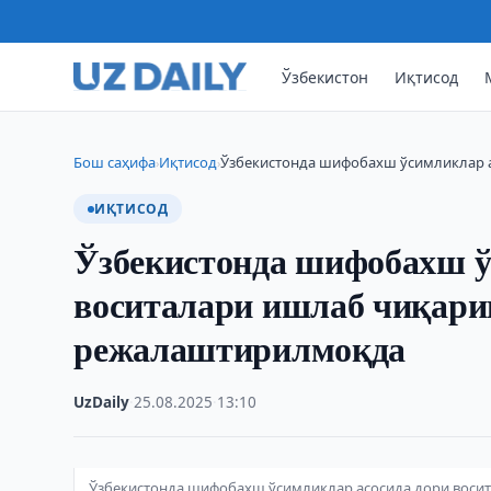
Ўзбекистон
Иқтисод
Бош саҳифа
Иқтисод
Ўзбекистонда шифобахш ўсимликлар 
›
›
ИҚТИСОД
Ўзбекистонда шифобахш ў
воситалари ишлаб чиқар
режалаштирилмоқда
UzDaily
·
25.08.2025
·
13:10
Ўзбекистонда шифобахш ўсимликлар асосида дори вос