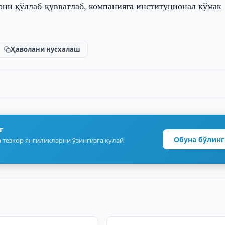
ни қўллаб-қувватлаб, компанияга институционал кўмак
Ҳаволани нусхалаш
г
Обуна бўлинг
 тезкор янгиликларни ўзингизга қулай