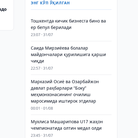
ЭНГ КЎП ЎҚИЛГАН
вдо
Тошкентда кичик бизнесга бино ва
ер бепул берилади
23:07 · 31/07
Саида Мирзиёева болалар
майдончалари қурилишига қарши
чиқди
22:57 · 31/07
Марказий Осиё ва Озарбайжон
давлат раҳбарлари “Боку”
меҳмонхонасининг очилиш
маросимида иштирок этдилар
00:01 · 01/08
Мухлиса Машарипова U17 жаҳон
чемпионатида олтин медал олди
23:45 · 31/07