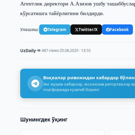
Агентлик директори А.Азизов ушбу ташаббуслар
кўрсатишга тайёрлигини билдирди.
Улашиш:
Telegram
Twitter/X
Facebook
UzDaily
·
👁 487 views
·
25.08.2025 · 13:10
Воқеалар ривожидан хабардор бўлин
Энг муҳим хабарлар, эксклюзив репортажлар ва
платформада кузатиб боринг.
Шунингдек ўқинг