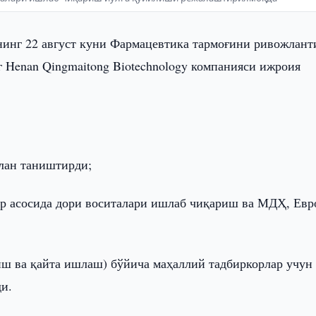
нинг 22 август куни Фармацевтика тармоғини ривожлан
 Henan Qingmaitong Biotechnology компанияси ижроия
илан таништирди;
р асосида дори воситалари ишлаб чиқариш ва МДҲ, Евр
риш ва қайта ишлаш) бўйича маҳаллий тадбиркорлар учун
и.