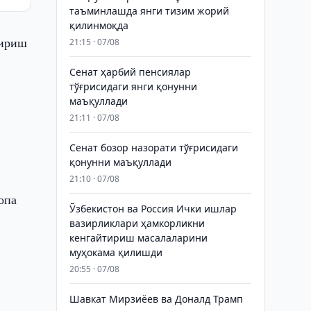
таъминлашда янги тизим жорий
қилинмоқда
тириш
21:15 · 07/08
Сенат ҳарбий пенсиялар
тўғрисидаги янги қонунни
маъқуллади
21:11 · 07/08
Сенат бозор назорати тўғрисидаги
қонунни маъқуллади
21:10 · 07/08
опа
Ўзбекистон ва Россия Ички ишлар
вазирликлари ҳамкорликни
кенгайтириш масалаларини
муҳокама қилишди
20:55 · 07/08
Шавкат Мирзиёев ва Доналд Трамп