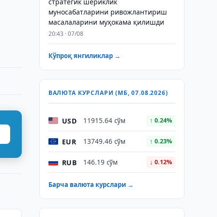
стратегик шериклик
муносабатларини ривожлантириш
масалаларини муҳокама қилишди
20:43 · 07/08
Кўпроқ янгиликлар →
ВАЛЮТА КУРСЛАРИ (МБ, 07.08.2026)
USD
11915.64 сўм
↑ 0.24%
EUR
13749.46 сўм
↑ 0.23%
RUB
146.19 сўм
↓ 0.12%
Барча валюта курслари →