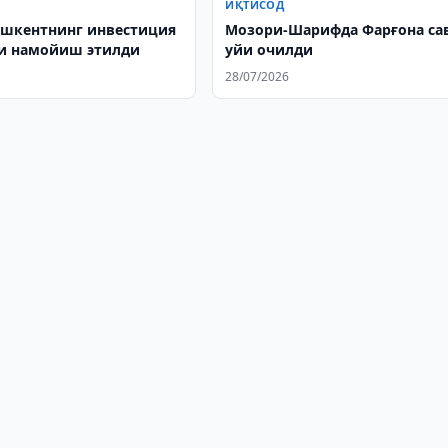
ИҚТИСОД
ошкентнинг инвестиция
Мозори-Шарифда Фарғона са
и намойиш этилди
уйи очилди
28/07/2026