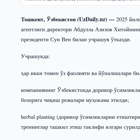
Тошкент, Ўзбекистон (UzDaily.uz) —
2025 йил
агентлиги директори Абдулла Азизов Хитойнинг
президенти Сун Вен билан учрашув ўтказди.
Учрашувда:
ҳар икки томон ўз фаолияти ва йўналишлари б
компаниянинг Ўзбекистонда доривор ўсимликла
бозорига чиқиш режалари муҳокама этилди;
herbal planting (доривор ўсимликларни етишти
тренинглар ташкил этиш таклифи илгари сурилд