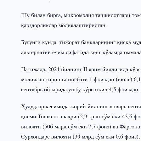
Шу билан бирга, микромолия ташкилотлари том
қарздорликлар молиялаштирилган.
Бугунги кунда, тижорат банкларининг қисқа м
альтернатив ечим сифатида кенг кўламда омма
Натижада, 2024 йилнинг II ярим йиллигида кўр
молиялаштиришга нисбати 1 фоиздан (июль) 6,1 
сентябрь ойларида ушбу кўрсаткич 4,5 фоиздан 1
Ҳудудлар кесимида жорий йилнинг январь-сента
қисми Тошкент шаҳри (2,9 трлн сўм ёки 43,6 фо
вилояти (506 млрд сўм ёки 7,7 фоиз) ва Фарғона 
Сурхондарё вилояти (39 млрд сўм ёки 0,6 фоиз),