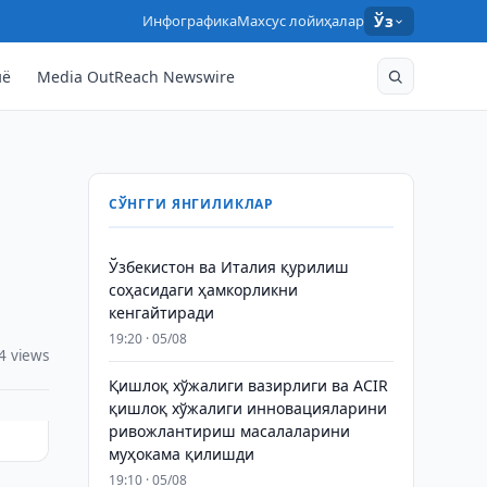
Инфографика
Махсус лойиҳалар
Ўз
нё
Media OutReach Newswire
СЎНГГИ ЯНГИЛИКЛАР
Ўзбекистон ва Италия қурилиш
соҳасидаги ҳамкорликни
кенгайтиради
19:20 · 05/08
4 views
Қишлоқ хўжалиги вазирлиги ва ACIR
қишлоқ хўжалиги инновацияларини
ривожлантириш масалаларини
муҳокама қилишди
19:10 · 05/08