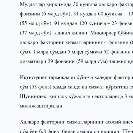
Муддатлар қирқимида 30 кунгача халқаро факто
фоизини (6 млрд сўм), 31 кундан 60 кунгача – 1
(55 млрд сўм), 91 кундан 120 кунгача – 23 фоиз
(37 млрд сўм) ташкил қилган. Миқдорлар бўйич
халқаро факторинг хизматларининг 4 фоизини (6
сўм), 1 млрд сўмдан 5 млрд сўмгача 52 фоизини
хизматлари 39 фоизини (59 млрд сўм) ташкил қи
Иқтисодиёт тармоқлари бўйича халқаро фактори
сўм (53 фоиз) ҳамда савдо ва хизмат кўрсатиш с
Шунингдек, қишлоқ хўжалиги секторларида 3 мл
молиялаштирилди.
Халқаро факторинг хизматларининг асосий қисми
сўм ёки 6,8 фоиз) билан амалга оширилган. Шу