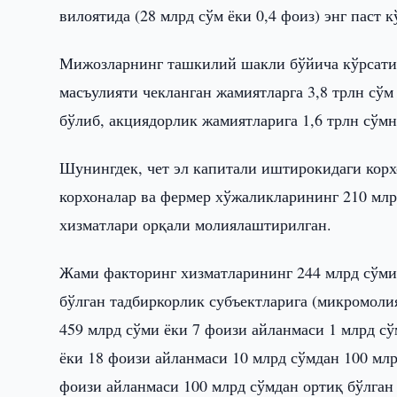
вилоятида (28 млрд сўм ёки 0,4 фоиз) энг паст к
Мижозларнинг ташкилий шакли бўйича кўрсатил
масъулияти чекланган жамиятларга 3,8 трлн сўм
бўлиб, акциядорлик жамиятларига 1,6 трлн сўмн
Шунингдек, чет эл капитали иштирокидаги корхо
корхоналар ва фермер хўжаликларининг 210 млр
хизматлари орқали молиялаштирилган.
Жами факторинг хизматларининг 244 млрд сўми 
бўлган тадбиркорлик субъектларига (микромолия
459 млрд сўми ёки 7 фоизи айланмаси 1 млрд сў
ёки 18 фоизи айланмаси 10 млрд сўмдан 100 млрд
фоизи айланмаси 100 млрд сўмдан ортиқ бўлган 