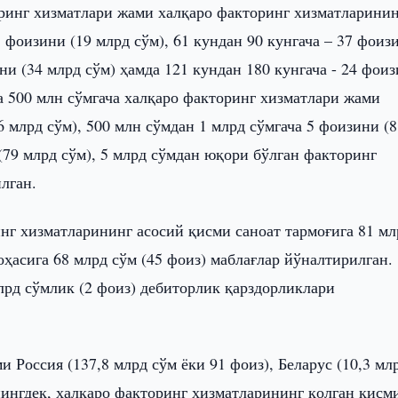
ринг хизматлари жами халқаро факторинг хизматларинин
3 фоизини (19 млрд сўм), 61 кундан 90 кунгача – 37 фоиз
ини (34 млрд сўм) ҳамда 121 кундан 180 кунгача - 24 фои
а 500 млн сўмгача халқаро факторинг хизматлари жами
 млрд сўм), 500 млн сўмдан 1 млрд сўмгача 5 фоизини (
 (79 млрд сўм), 5 млрд сўмдан юқори бўлган факторинг
лган.
нг хизматларининг асосий қисми саноат тармоғига 81 мл
оҳасига 68 млрд сўм (45 фоиз) маблағлар йўналтирилган.
рд сўмлик (2 фоиз) дебиторлик қарздорликлари
 Россия (137,8 млрд сўм ёки 91 фоиз), Беларус (10,3 мл
нингдек, халқаро факторинг хизматларининг қолган қисм