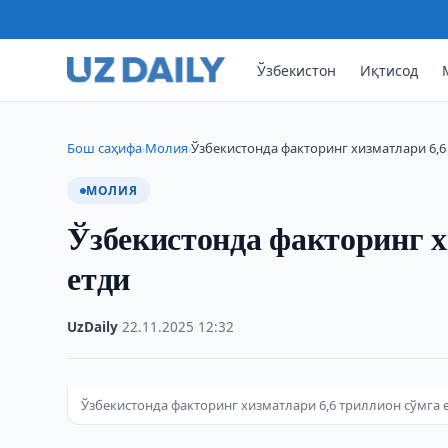
Ўзбекистон
Иқтисод
Бош саҳифа
Молия
Ўзбекистонда факторинг хизматлари 6,6
›
›
МОЛИЯ
Ўзбекистонда факторинг х
етди
UzDaily
·
22.11.2025
·
12:32
Ўзбекистонда факторинг хизматлари 6,6 триллион сўмга ет