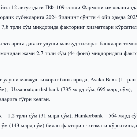
 йил 12 августдаги ПФ–109-сонли Фармони имзоланганд
орлик субекларига 2024 йилнинг сўнгги 4 ойи ҳамда 202
 7,8 трлн сўм миқдорида факторинг хизматлари кўрсатил
ъектларига давлат улуши мавжуд тижорат банклари томо
томонидан жами 2,7 трлн сўм (44 фоиз) миқдоридаги факт
т улуши мавжуд тижорат банкларида, Asaka Bank (1 трлн
), Uzsanoatqurilishbank (735 млрд сўм, 695 млрд сўм),
аларига тўғри келган.
 – 1,2 трлн сўм (31 млрд сўм), Hamkorbank – 564 млрд с
д сўм (143 млрд сўм) билан факторинг хизмати кўрсатишд