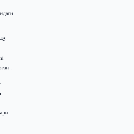
тидаги
 45
ni
ган .
г
и
лари