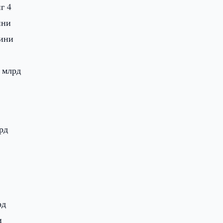
г 4
ини
зини
8 млрд
рд
рд
и