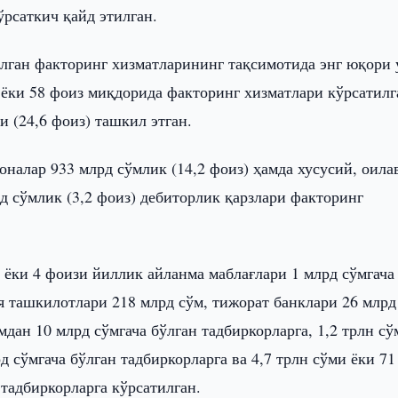
ўрсаткич қайд этилган.
ган факторинг хизматларининг тақсимотида энг юқори
 ёки 58 фоиз миқдорида факторинг хизматлари кўрсатилг
и (24,6 фоиз) ташкил этган.
налар 933 млрд сўмлик (14,2 фоиз) ҳамда хусусий, оила
д сўмлик (3,2 фоиз) дебиторлик қарзлари факторинг
ёки 4 фоизи йиллик айланма маблағлари 1 млрд сўмгача
 ташкилотлари 218 млрд сўм, тижорат банклари 26 млрд 
мдан 10 млрд сўмгача бўлган тадбиркорларга, 1,2 трлн сў
 сўмгача бўлган тадбиркорларга ва 4,7 трлн сўми ёки 71
тадбиркорларга кўрсатилган.