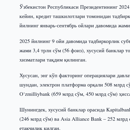
Ўзбекистон Республикаси Президентининг 2024
кейин, кредит ташкилотлари томонидан тадбирк
йилнинг январь-сентябрь ойлари давомида жами
2025 йилнинг 9 ойи давомида тадбиркорлик суб
жами 3,4 трлн сўм (56 фоиз), хусусий банклар 
хизматлари тақдим қилинган.
Хусусан, энг кўп факторинг операциялари давла
шундан, электрон платформа орқали 508 млрд сўм
O‘zmilliybank (659 млрд сўм, 450 млрд сўм) ҳисс
Шунингдек, хусусий банклар орасида Kapitalbank
(246 млрд сўм) ва Asia Alliance Bank – 252 млр
етакчилик қилган.