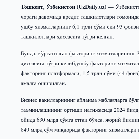
Тошкент, Ўзбекистон (UzDaily.uz) —
Ўзбекист
чораги давомида кредит ташкилотлари томонида
ушбу хизматларнинг 6,1 трлн сўми ёки 93 фоиз
ташкилотлари ҳиссасига тўғри келган.
Бунда, кўрсатилган факторинг хизматларининг 
ҳиссасига тўғри келиб,ушбу факторинг хизматла
факторинг платформаси, 1,5 трлн сўми (44 фои
амалга оширилган.
Бизнес вакилларининг айланма маблағларга бўл
таъминлашининг ортиши натижасида 2024 йилда
ойида 630 млрд сўмга етган бўлса, жорий йилни
849 млрд сўм миқдорида факторинг хизматлари 