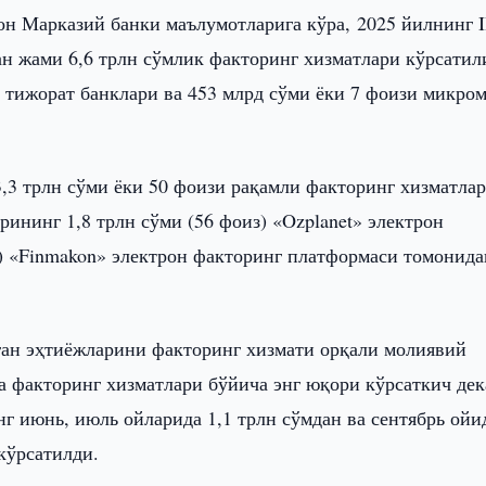
он Марказий банки маълумотларига кўра,
2025 йилнинг I
н жами 6,6 трлн сўмлик факторинг хизматлари кўрсатил
и тижорат банклари ва 453 млрд сўми ёки 7 фоизи микро
3,3 трлн сўми ёки 50 фоизи рақамли факторинг хизматла
рининг 1,8 трлн сўми (56 фоиз) «Ozplanet» электрон
з) «Finmakon» электрон факторинг платформаси томонида
ган эҳтиёжларини факторинг хизмати орқали молиявий
 факторинг хизматлари бўйича энг юқори кўрсаткич дек
нг июнь, июль ойларида 1,1 трлн сўмдан ва сентябрь ойи
кўрсатилди.