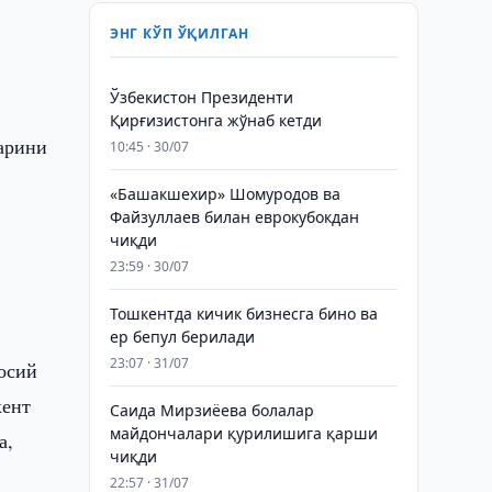
ЭНГ КЎП ЎҚИЛГАН
Ўзбекистон Президенти
Қирғизистонга жўнаб кетди
арини
10:45 · 30/07
«Башакшехир» Шомуродов ва
Файзуллаев билан еврокубокдан
чиқди
23:59 · 30/07
Тошкентда кичик бизнесга бино ва
ер бепул берилади
23:07 · 31/07
осий
кент
Саида Мирзиёева болалар
майдончалари қурилишига қарши
а,
чиқди
22:57 · 31/07