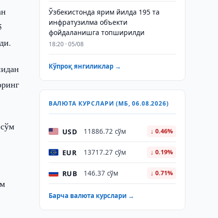
ан
Ўзбекистонда ярим йилда 195 та
инфратузилма объекти
5
фойдаланишга топширилди
ди.
18:20 · 05/08
Кўпроқ янгиликлар →
нидан
оринг
ВАЛЮТА КУРСЛАРИ (МБ, 06.08.2026)
 сўм
USD
11886.72 сўм
↓ 0.46%
EUR
13717.27 сўм
↓ 0.19%
RUB
146.37 сўм
↓ 0.71%
ўм
Барча валюта курслари →
а