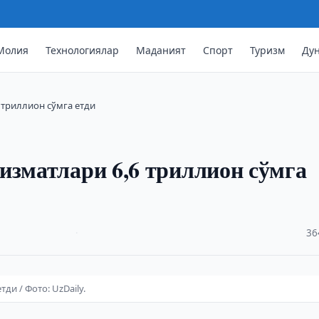
Молия
Технологиялар
Маданият
Спорт
Туризм
Ду
 триллион сўмга етди
изматлари 6,6 триллион сўмга
·
36
ди / Фото: UzDaily.