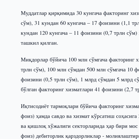
Муддатлар қирқимида 30 кунгача факторинг хиз
сўм), 31 кундан 60 кунгача – 17 фоизини (1,1 тр
кундан 120 кунгача – 11 фоизини (0,7 трлн сўм) 
ташкил қилган.
Миқдорлар бўйича 100 млн сўмгача факторинг х
трлн сўм), 100 млн сўмдан 500 млн сўмгача 10 ф
фоизини (0,5 трлн сўм), 1 млрд сўмдан 5 млрд с
бўлган факторинг хизматлари 41 фоизини (2,7 т
Иқтисодиёт тармоқлари бўйича факторинг хизмат
фоиз) ҳамда савдо ва хизмат кўрсатиш соҳасига
ва қишлоқ хўжалиги секторларида ҳар бири мос 
фоиз) дебиторлик қарздорликлар - молиялаштир