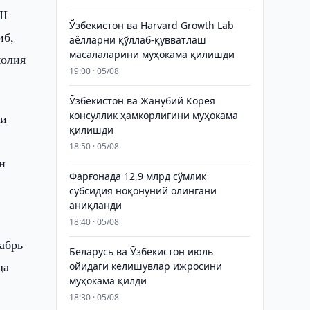
II
Ўзбекистон ва Harvard Growth Lab
иб,
аёлларни қўллаб-қувватлаш
масалаларини муҳокама қилишди
молия
19:00 · 05/08
Ўзбекистон ва Жанубий Корея
консуллик ҳамкорлигини муҳокама
ри
қилишди
18:50 · 05/08
н
Фарғонада 12,9 млрд сўмлик
субсидия ноқонуний олингани
аниқланди
18:40 · 05/08
абрь
Беларусь ва Ўзбекистон июль
да
ойидаги келишувлар ижросини
муҳокама қилди
18:30 · 05/08