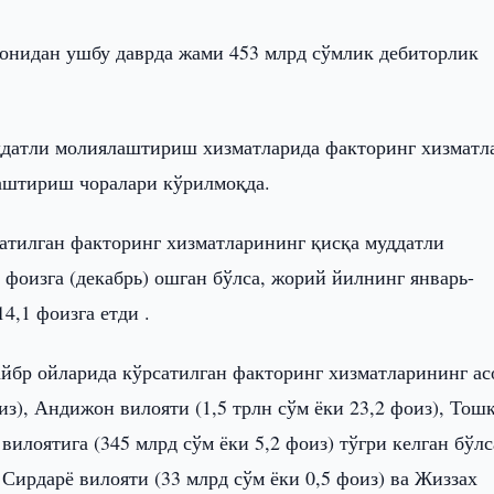
онидан ушбу даврда жами 453 млрд сўмлик дебиторлик
уддатли молиялаштириш хизматларида факторинг хизматл
лаштириш чоралари кўрилмоқда.
сатилган факторинг хизматларининг қисқа муддатли
фоизга (декабрь) ошган бўлса, жорий йилнинг январь-
4,1 фоизга етди .
йбр ойларида кўрсатилган факторинг хизматларининг ас
из), Андижон вилояти (1,5 трлн сўм ёки 23,2 фоиз), Тош
вилоятига (345 млрд сўм ёки 5,2 фоиз) тўгри келган бўлс
 Сирдарё вилояти (33 млрд сўм ёки 0,5 фоиз) ва Жиззах