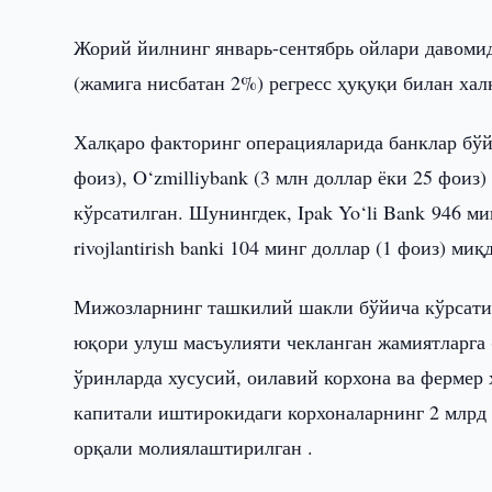
Жорий йилнинг январь-сентябрь ойлари давомид
(жамига нисбатан 2%) регресс ҳуқуқи билан хал
Халқаро факторинг операцияларида банклар бўйи
фоиз), O‘zmilliybank (3 млн доллар ёки 25 фоиз)
кўрсатилган. Шунингдек, Ipak Yo‘li Bank 946 мин
rivojlantirish banki 104 минг доллар (1 фоиз) 
Мижозларнинг ташкилий шакли бўйича кўрсатил
юқори улуш масъулияти чекланган жамиятларга (
ўринларда хусусий, оилавий корхона ва фермер 
капитали иштирокидаги корхоналарнинг 2 млрд 
орқали молиялаштирилган .