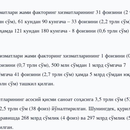
матлари жами факторинг хизматларининг 31 фоизини (2 
лн сўм), 61 кундан 90 кунгача – 33 фоизини (2,2 трлн сўм)
ҳамда 121 кундан 180 кунгача - 8 фоизини (0,6 трлн сўм)
изматлари жами факторинг хизматларининг 1 фоизини (0
оизини (0,7 трлн сўм), 500 млн сўмдан 1 млрд сўмгача 7
ўмгача 41 фоизини (2,7 трлн сўм) ҳамда 5 млрд сўмдан ю
рлн сўм) ташкил қилган.
ларининг асосий қисми саноат соҳасига 3,5 трлн сўм (5
 2,5 трлн сўм (38 фоиз) йўналтирилган. Шунингдек, қур
равишда 268 млрд сўмлик (4 фоиз) ва 297 млрд сўмлик (
илган.