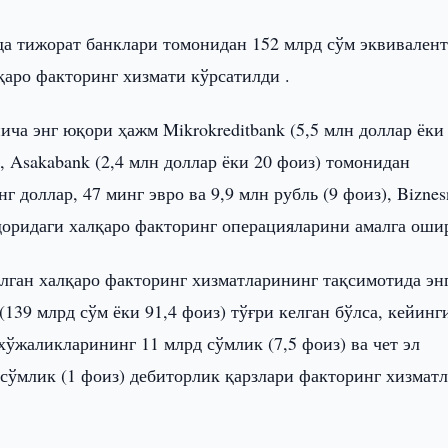
а тижорат банклари томонидан 152 млрд сўм эквивален
қаро факторинг хизмати кўрсатилди .
ча энг юқори ҳажм Mikrokreditbank (5,5 млн доллар ёки
 , Asakabank (2,4 млн доллар ёки 20 фоиз) томонидан
г доллар, 47 минг эвро ва 9,9 млн рубль (9 фоиз), Biznes
миқдоридаги халқаро факторинг операцияларини амалга ошир
ган халқаро факторинг хизматларининг тақсимотида эн
139 млрд сўм ёки 91,4 фоиз) тўғри келган бўлса, кейинг
хўжаликларининг 11 млрд сўмлик (7,5 фоиз) ва чет эл
сўмлик (1 фоиз) дебиторлик қарзлари факторинг хизмат