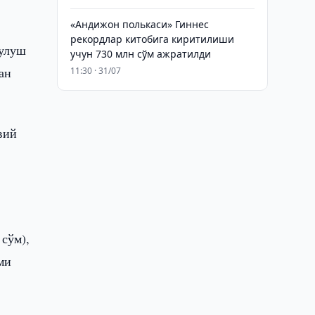
«Андижон полькаси» Гиннес
рекордлар китобига киритилиши
 улуш
учун 730 млн сўм ажратилди
ан
11:30 · 31/07
вий
сўм),
ми