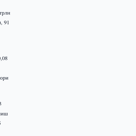
трлн
, 91
,08
қори
3
илиш
5