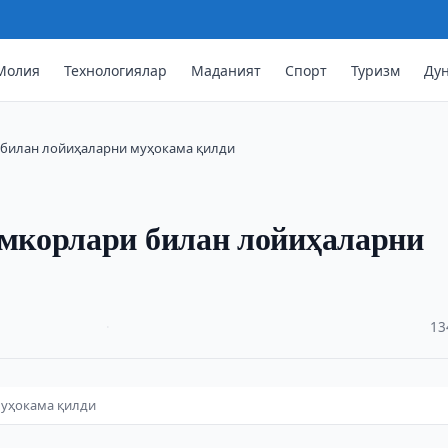
Молия
Технологиялар
Маданият
Спорт
Туризм
Ду
 билан лойиҳаларни муҳокама қилди
мкорлари билан лойиҳаларни
·
13
муҳокама қилди