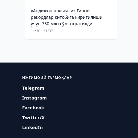
«Андижон полькаси» Гиннес
рекордлар китобига киритилиши
учун 730 млн сўм ажратилди
11:30 · 31/07
ИЖТИМОИЙ ТАРМОҚЛАР
Telegram
Instagram
Facebook
Twitter/X
LinkedIn