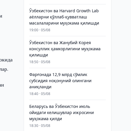
Ўзбекистон ва Harvard Growth Lab
и
аёлларни қўллаб-қувватлаш
масалаларини муҳокама қилишди
19:00 · 05/08
Ўзбекистон ва Жанубий Корея
консуллик ҳамкорлигини муҳокама
қилишди
окида
18:50 · 05/08
лар.
Фарғонада 12,9 млрд сўмлик
субсидия ноқонуний олингани
ан
аниқланди
18:40 · 05/08
Беларусь ва Ўзбекистон июль
ойидаги келишувлар ижросини
муҳокама қилди
18:30 · 05/08