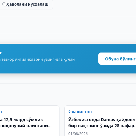
Ҳаволани нусхалаш
г
Обуна бўлинг
 тезкор янгиликларни ўзингизга қулай
Н
ЎЗБЕКИСТОН
а 12,9 млрд сўмлик
Ўзбекистонда Damas ҳайдовч
 ноқонуний олингани
бир вақтнинг ўзида 28 нафар
ди
болани ташиди
01/08/2026