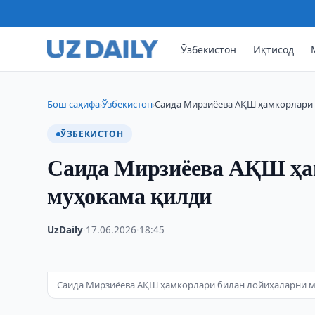
Ўзбекистон
Иқтисод
Бош саҳифа
Ўзбекистон
Саида Мирзиёева АҚШ ҳамкорлари
›
›
ЎЗБЕКИСТОН
Саида Мирзиёева АҚШ ҳа
муҳокама қилди
UzDaily
·
17.06.2026
·
18:45
Саида Мирзиёева АҚШ ҳамкорлари билан лойиҳаларни 