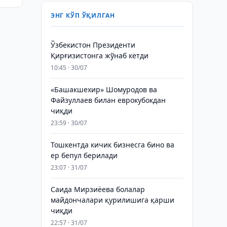
ЭНГ КЎП ЎҚИЛГАН
Ўзбекистон Президенти
Қирғизистонга жўнаб кетди
10:45 · 30/07
«Башакшехир» Шомуродов ва
Файзуллаев билан еврокубокдан
чиқди
23:59 · 30/07
Тошкентда кичик бизнесга бино ва
ер бепул берилади
23:07 · 31/07
Саида Мирзиёева болалар
майдончалари қурилишига қарши
чиқди
22:57 · 31/07