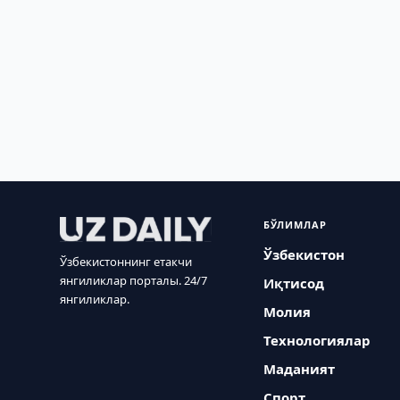
БЎЛИМЛАР
Ўзбекистон
Ўзбекистоннинг етакчи
янгиликлар порталы. 24/7
Иқтисод
янгиликлар.
Молия
Технологиялар
Маданият
Спорт