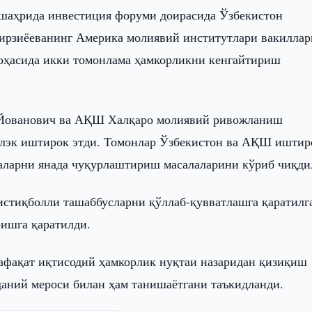
шаҳрида инвестиция форуми доирасида Ўзбекистон
ирзиёеванинг Америка молиявий институтлари вакиллар
соҳасида икки томонлама ҳамкорликни кенгайтириш
Йованович ва АҚШ Халқаро молиявий ривожланиш
Блэк иштирок этди. Томонлар Ўзбекистон ва АҚШ иштир
ҳаларни янада чуқурлаштириш масалаларини кўриб чиқди
истиқболли ташаббусларни қўллаб-қувватлашга қаратилг
ишга қаратилди.
афақат иқтисодий ҳамкорлик нуқтаи назаридан қизиқиш
даний мероси билан ҳам танишаётгани таъкидланди.