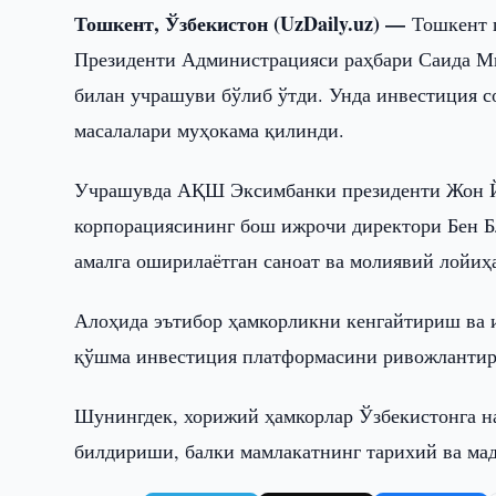
Тошкент, Ўзбекистон (UzDaily.uz) —
Тошкент 
Президенти Администрацияси раҳбари Саида М
билан учрашуви бўлиб ўтди. Унда инвестиция 
масалалари муҳокама қилинди.
Учрашувда АҚШ Эксимбанки президенти Жон 
корпорациясининг бош ижрочи директори Бен 
амалга оширилаётган саноат ва молиявий лойи
Алоҳида эътибор ҳамкорликни кенгайтириш ва 
қўшма инвестиция платформасини ривожлантир
Шунингдек, хорижий ҳамкорлар Ўзбекистонга н
билдириши, балки мамлакатнинг тарихий ва ма