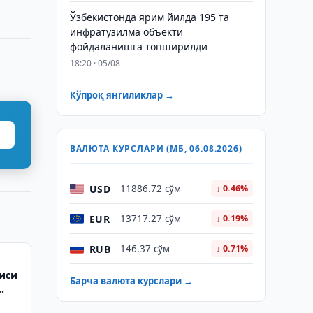
Ўзбекистонда ярим йилда 195 та
инфратузилма объекти
фойдаланишга топширилди
18:20 · 05/08
Кўпроқ янгиликлар →
ВАЛЮТА КУРСЛАРИ (МБ, 06.08.2026)
USD
11886.72 сўм
↓ 0.46%
EUR
13717.27 сўм
↓ 0.19%
RUB
146.37 сўм
↓ 0.71%
иси
Барча валюта курслари →