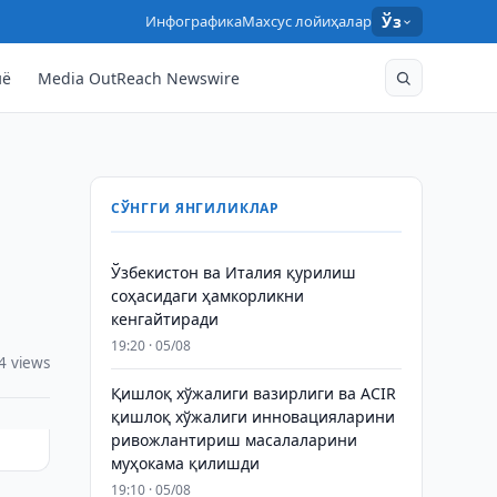
Инфографика
Махсус лойиҳалар
Ўз
нё
Media OutReach Newswire
СЎНГГИ ЯНГИЛИКЛАР
Ўзбекистон ва Италия қурилиш
соҳасидаги ҳамкорликни
кенгайтиради
19:20 · 05/08
4 views
Қишлоқ хўжалиги вазирлиги ва ACIR
қишлоқ хўжалиги инновацияларини
ривожлантириш масалаларини
муҳокама қилишди
19:10 · 05/08