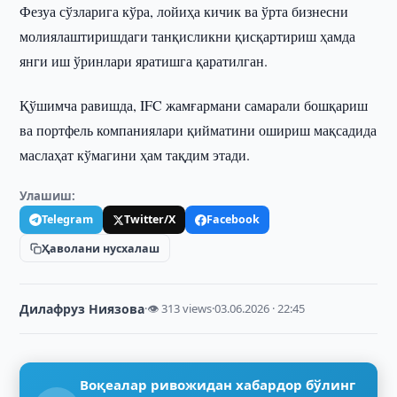
Фезуа сўзларига кўра, лойиҳа кичик ва ўрта бизнесни
молиялаштиришдаги танқисликни қисқартириш ҳамда
янги иш ўринлари яратишга қаратилган.
Қўшимча равишда, IFC жамғармани самарали бошқариш
ва портфель компаниялари қийматини ошириш мақсадида
маслаҳат кўмагини ҳам тақдим этади.
Улашиш:
Telegram
Twitter/X
Facebook
Ҳаволани нусхалаш
Дилафруз Ниязова
·
👁 313 views
·
03.06.2026 · 22:45
Воқеалар ривожидан хабардор бўлинг