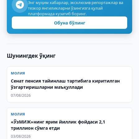
Энг муҳим хабарлар, эксклюзив репортажлар ва
тезкор янгиликларни ўзингизга қулай
платформада кузатиб боринг.
Обуна бўлинг
Шунингдек ўқинг
МОЛИЯ
Сенат пенсия тайинлаш тартибига киритилган
ўзгартиришларни маъқуллади
07/08/2026
МОЛИЯ
«ЎзМИЖ»нинг ярим йиллик фойдаси 2,1
триллион сўмга етди
03/08/2026