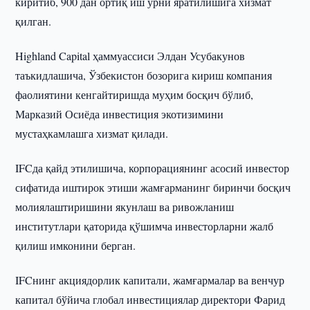
киритиб, 900 дан ортиқ иш ўрни яратилишига хизмат
қилган.
Highland Capital ҳаммуассиси Элдан Усубакунов
таъкидлашича, Ўзбекистон бозорига кириш компания
фаолиятини кенгайтиришда муҳим босқич бўлиб,
Марказий Осиёда инвестиция экотизимини
мустаҳкамлашга хизмат қилади.
IFCда қайд этилишича, корпорациянинг асосий инвестор
сифатида иштирок этиши жамғарманинг биринчи босқич
молиялаштиришини якунлаш ва ривожланиш
институтлари қаторида қўшимча инвесторларни жалб
қилиш имконини берган.
IFCнинг акциядорлик капитали, жамғармалар ва венчур
капитал бўйича глобал инвестициялар директори Фарид