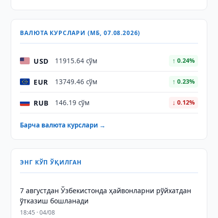
ВАЛЮТА КУРСЛАРИ (МБ, 07.08.2026)
USD
11915.64 сўм
↑ 0.24%
EUR
13749.46 сўм
↑ 0.23%
RUB
146.19 сўм
↓ 0.12%
Барча валюта курслари →
ЭНГ КЎП ЎҚИЛГАН
7 августдан Ўзбекистонда ҳайвонларни рўйхатдан
ўтказиш бошланади
18:45 · 04/08