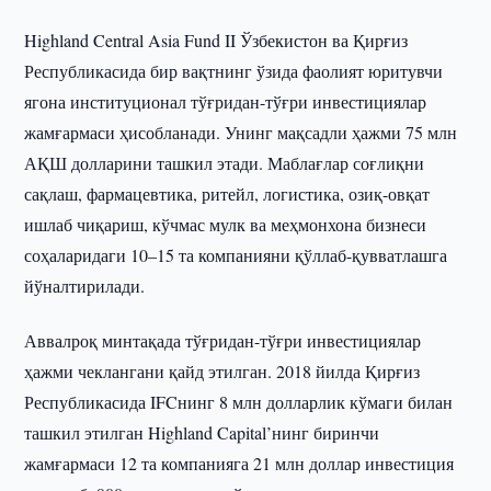
Highland Central Asia Fund II Ўзбекистон ва Қирғиз
Республикасида бир вақтнинг ўзида фаолият юритувчи
ягона институционал тўғридан-тўғри инвестициялар
жамғармаси ҳисобланади. Унинг мақсадли ҳажми 75 млн
АҚШ долларини ташкил этади. Маблағлар соғлиқни
сақлаш, фармацевтика, ритейл, логистика, озиқ-овқат
ишлаб чиқариш, кўчмас мулк ва меҳмонхона бизнеси
соҳаларидаги 10–15 та компанияни қўллаб-қувватлашга
йўналтирилади.
Аввалроқ минтақада тўғридан-тўғри инвестициялар
ҳажми чеклангани қайд этилган. 2018 йилда Қирғиз
Республикасида IFCнинг 8 млн долларлик кўмаги билан
ташкил этилган Highland Capital’нинг биринчи
жамғармаси 12 та компанияга 21 млн доллар инвестиция