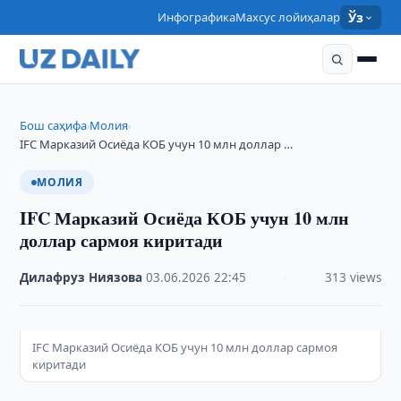
Инфографика
Махсус лойиҳалар
Ўз
Бош саҳифа
Молия
›
›
IFC Марказий Осиёда КОБ учун 10 млн доллар …
МОЛИЯ
IFC Марказий Осиёда КОБ учун 10 млн
доллар сармоя киритади
Дилафруз Ниязова
·
03.06.2026
·
22:45
·
313 views
IFC Марказий Осиёда КОБ учун 10 млн доллар сармоя
киритади