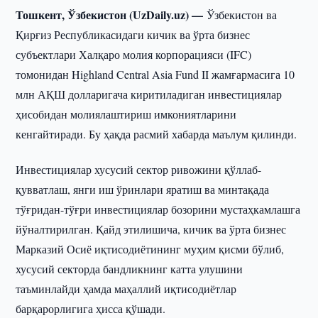
Тошкент, Ўзбекистон (UzDaily.uz) —
Ўзбекистон ва
Қирғиз Республикасидаги кичик ва ўрта бизнес
субъектлари Халқаро молия корпорацияси (IFC)
томонидан Highland Central Asia Fund II жамғармасига 10
млн АҚШ долларигача киритиладиган инвестициялар
ҳисобидан молиялаштириш имкониятларини
кенгайтиради. Бу ҳақда расмий хабарда маълум қилинди.
Инвестициялар хусусий сектор ривожини қўллаб-
қувватлаш, янги иш ўринлари яратиш ва минтақада
тўғридан-тўғри инвестициялар бозорини мустаҳкамлашга
йўналтирилган. Қайд этилишича, кичик ва ўрта бизнес
Марказий Осиё иқтисодиётининг муҳим қисми бўлиб,
хусусий секторда бандликнинг катта улушини
таъминлайди ҳамда маҳаллий иқтисодиётлар
барқарорлигига ҳисса қўшади.