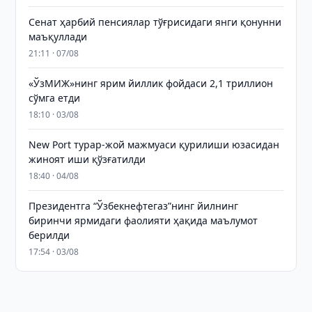
Сенат ҳарбий пенсиялар тўғрисидаги янги қонунни
маъқуллади
21:11 · 07/08
«ЎзМИЖ»нинг ярим йиллик фойдаси 2,1 триллион
сўмга етди
18:10 · 03/08
New Port турар-жой мажмуаси қурилиши юзасидан
жиноят иши қўзғатилди
18:40 · 04/08
Президентга “Ўзбекнефтегаз”нинг йилнинг
биринчи ярмидаги фаолияти ҳақида маълумот
берилди
17:54 · 03/08