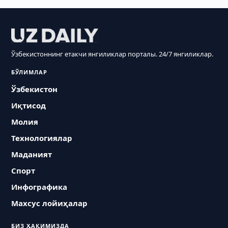
Ўзбекистоннинг етакчи янгиликлар порталы. 24/7 янгиликлар.
БЎЛИМЛАР
Ўзбекистон
Иқтисод
Молия
Технологиялар
Маданият
Спорт
Инфографика
Махсус лойиҳалар
БИЗ ҲАҚИМИЗДА