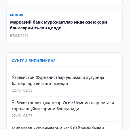
МОЛИЯ
Марказий банк мурожаатлар индекси юқори
банкларни эълон қилди
07/08/2026
СЎНГГИ ЯНГИЛИКЛАР
Ўзбекистон Журналистлар уюшмаси ҳузурида
блогерлар кенгаши тузилди
22:45 · 08/08
Ўзбекистонлик ҳакамлар Осиё Чемпионлар лигаси
саралаш ўйинларини бошқаради
22:40 · 08/08
Мирзиёев қурувчиларни касб байрами билан