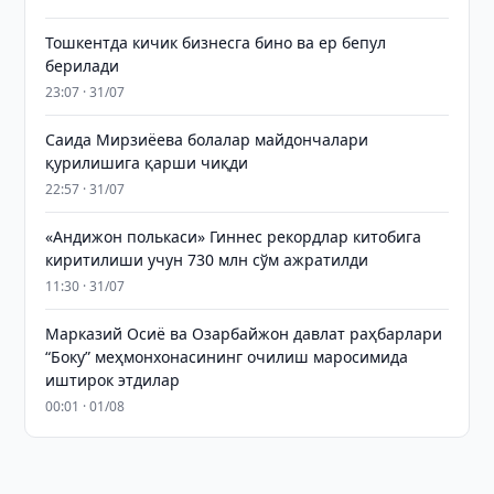
Тошкентда кичик бизнесга бино ва ер бепул
берилади
23:07 · 31/07
Саида Мирзиёева болалар майдончалари
қурилишига қарши чиқди
22:57 · 31/07
«Андижон полькаси» Гиннес рекордлар китобига
киритилиши учун 730 млн сўм ажратилди
11:30 · 31/07
Марказий Осиё ва Озарбайжон давлат раҳбарлари
“Боку” меҳмонхонасининг очилиш маросимида
иштирок этдилар
00:01 · 01/08