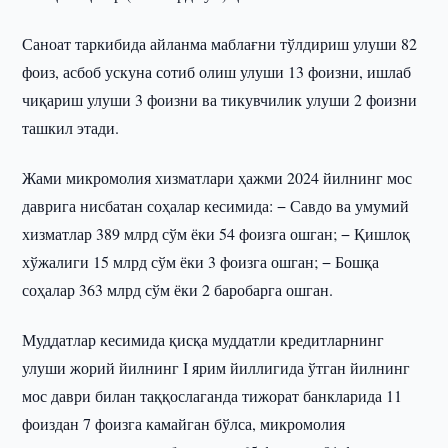
Саноат таркибида айланма маблағни тўлдириш улуши 82
фоиз, асбоб ускуна сотиб олиш улуши 13 фоизни, ишлаб
чиқариш улуши 3 фоизни ва тикувчилик улуши 2 фоизни
ташкил этади.
Жами микромолия хизматлари ҳажми 2024 йилнинг мос
даврига нисбатан соҳалар кесимида: − Савдо ва умумий
хизматлар 389 млрд сўм ёки 54 фоизга ошган; − Қишлоқ
хўжалиги 15 млрд сўм ёки 3 фоизга ошган; − Бошқа
соҳалар 363 млрд сўм ёки 2 баробарга ошган.
Муддатлар кесимида қисқа муддатли кредитларнинг
улуши жорий йилнинг I ярим йиллигида ўтган йилнинг
мос даври билан таққослаганда тижорат банкларида 11
фоиздан 7 фоизга камайган бўлса, микромолия