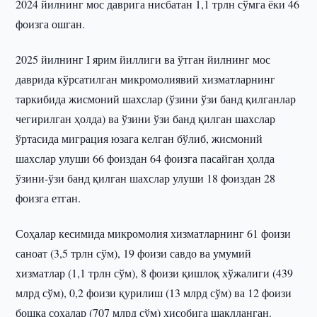
2024 йилнинг мос даврига нисбатан 1,1 трлн сўмга ёки 46
фоизга ошган.
2025 йилнинг I ярим йиллиги ва ўтган йилнинг мос
даврида кўрсатилган микромолиявий хизматларнинг
таркибида жисмоний шахслар (ўзини ўзи банд қилганлар
чегирилган ҳолда) ва ўзини ўзи банд қилган шахслар
ўртасида миграция юзага келган бўлиб, жисмоний
шахслар улуши 66 фоиздан 64 фоизга пасайган ҳолда
ўзини-ўзи банд қилган шахслар улуши 18 фоиздан 28
фоизга етган.
Соҳалар кесимида микромолия хизматларнинг 61 фоизи
саноат (3,5 трлн сўм), 19 фоизи савдо ва умумий
хизматлар (1,1 трлн сўм), 8 фоизи қишлоқ хўжалиги (439
млрд сўм), 0,2 фоизи қурилиш (13 млрд сўм) ва 12 фоизи
бошқа соҳалар (707 млрд сўм) ҳисобига шаклланган.