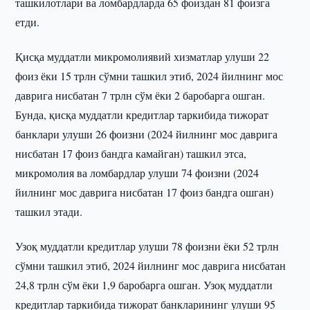
ташкилотлари ва ломбардларда 65 фоиздан 81 фоизга
етди.
Қисқа муддатли микромолиявий хизматлар улуши 22
фоиз ёки 15 трлн сўмни ташкил этиб, 2024 йилнинг мос
даврига нисбатан 7 трлн сўм ёки 2 баробарга ошган.
Бунда, қисқа муддатли кредитлар таркибида тижорат
банклари улуши 26 фоизни (2024 йилнинг мос даврига
нисбатан 17 фоиз бандга камайган) ташкил этса,
микромолия ва ломбардлар улуши 74 фоизни (2024
йилнинг мос даврига нисбатан 17 фоиз бандга ошган)
ташкил этади.
Узоқ муддатли кредитлар улуши 78 фоизни ёки 52 трлн
сўмни ташкил этиб, 2024 йилнинг мос даврига нисбатан
24,8 трлн сўм ёки 1,9 баробарга ошган. Узоқ муддатли
кредитлар таркибида тижорат банкларининг улуши 95