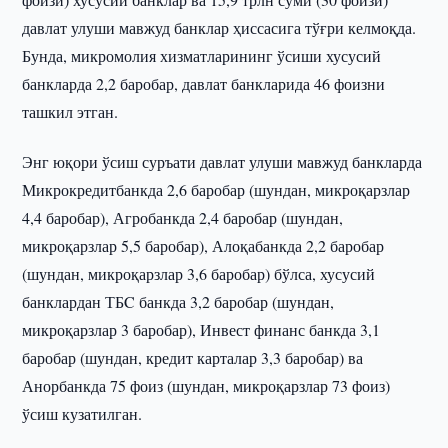
давлат улуши мавжуд банклар ҳиссасига тўғри келмоқда.
Бунда, микромолия хизматларининг ўсиши хусусий
банкларда 2,2 баробар, давлат банкларида 46 фоизни
ташкил этган.
Энг юқори ўсиш суръати давлат улуши мавжуд банкларда
Микрокредитбанкда 2,6 баробар (шундан, микроқарзлар
4,4 баробар), Агробанкда 2,4 баробар (шундан,
микроқарзлар 5,5 баробар), Алоқабанкда 2,2 баробар
(шундан, микроқарзлар 3,6 баробар) бўлса, хусусий
банклардан ТБC банкда 3,2 баробар (шундан,
микроқарзлар 3 баробар), Инвест финанс банкда 3,1
баробар (шундан, кредит карталар 3,3 баробар) ва
Анорбанкда 75 фоиз (шундан, микроқарзлар 73 фоиз)
ўсиш кузатилган.