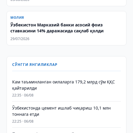
МОЛИЯ
Ўзбекистон Марказий банки асосий фоиз
ставкасини 14% даражасида сақлаб қолди
29/07/2026
СЎНГГИ ЯНГИЛИКЛАР
Кам таъминланган оилаларга 179,2 млрд сўм ҚҚС
қайтарилди
22:35 · 06/08
Ўзбекистонда цемент ишлаб чиқариш 10,1 млн
тоннага етди
22:25 · 06/08