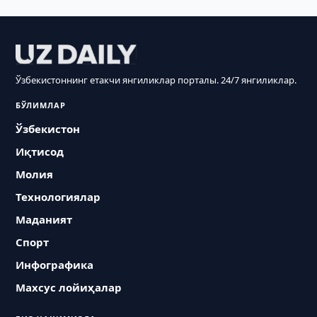
Ўзбекистоннинг етакчи янгиликлар порталы. 24/7 янгиликлар.
БЎЛИМЛАР
Ўзбекистон
Иқтисод
Молия
Технологиялар
Маданият
Спорт
Инфографика
Махсус лойиҳалар