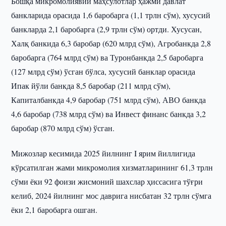
Бошқа микромолиявий маҳсулотлар ҳажми давлат
банкларида орасида 1,6 баробарга (1,1 трлн сўм), хусусий
банкларда 2,1 баробарга (2,9 трлн сўм) ортди. Хусусан,
Халқ банкида 6,3 баробар (620 млрд сўм), Агробанкда 2,8
баробарга (764 млрд сўм) ва Туронбанкда 2,5 баробарга
(127 млрд сўм) ўсган бўлса, хусусий банклар орасида
Ипак йўли банкда 8,5 баробар (211 млрд сўм),
Капиталбанкда 4,9 баробар (751 млрд сўм), АВО банкда
4,6 баробар (738 млрд сўм) ва Инвест финанс банкда 3,2
баробар (870 млрд сўм) ўсган.
Мижозлар кесимида 2025 йилнинг I ярим йиллигида
кўрсатилган жами микромолия хизматларининг 61,3 трлн
сўми ёки 92 фоизи жисмоний шахслар ҳиссасига тўғри
келиб, 2024 йилнинг мос даврига нисбатан 32 трлн сўмга
ёки 2,1 баробарга ошган.