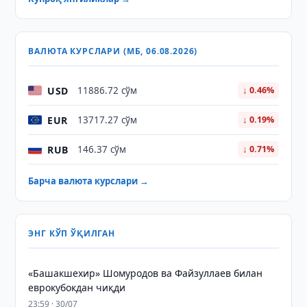
ВАЛЮТА КУРСЛАРИ (МБ, 06.08.2026)
USD
11886.72 сўм
↓ 0.46%
EUR
13717.27 сўм
↓ 0.19%
RUB
146.37 сўм
↓ 0.71%
Барча валюта курслари →
ЭНГ КЎП ЎҚИЛГАН
«Башакшехир» Шомуродов ва Файзуллаев билан
еврокубокдан чиқди
23:59 · 30/07