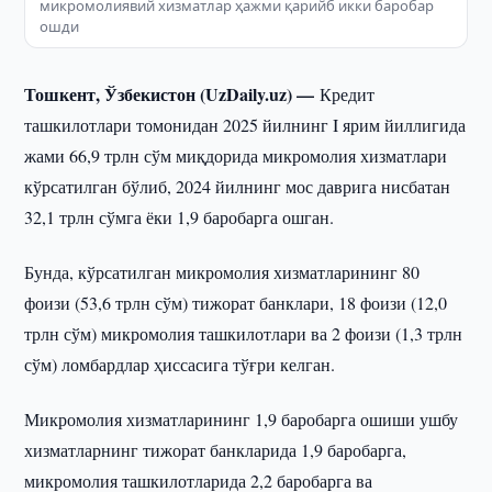
микромолиявий хизматлар ҳажми қарийб икки баробар
ошди
Тошкент, Ўзбекистон (UzDaily.uz) —
Кредит
ташкилотлари томонидан 2025 йилнинг I ярим йиллигида
жами 66,9 трлн сўм миқдорида микромолия хизматлари
кўрсатилган бўлиб, 2024 йилнинг мос даврига нисбатан
32,1 трлн сўмга ёки 1,9 баробарга ошган.
Бунда, кўрсатилган микромолия хизматларининг 80
фоизи (53,6 трлн сўм) тижорат банклари, 18 фоизи (12,0
трлн сўм) микромолия ташкилотлари ва 2 фоизи (1,3 трлн
сўм) ломбардлар ҳиссасига тўғри келган.
Микромолия хизматларининг 1,9 баробарга ошиши ушбу
хизматларнинг тижорат банкларида 1,9 баробарга,
микромолия ташкилотларида 2,2 баробарга ва