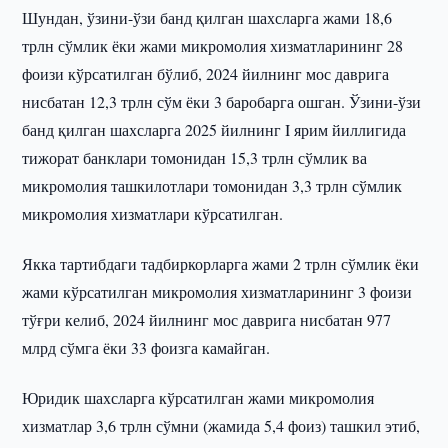
Шундан, ўзини-ўзи банд қилган шахсларга жами 18,6
трлн сўмлик ёки жами микромолия хизматларининг 28
фоизи кўрсатилган бўлиб, 2024 йилнинг мос даврига
нисбатан 12,3 трлн сўм ёки 3 баробарга ошган. Ўзини-ўзи
банд қилган шахсларга 2025 йилнинг I ярим йиллигида
тижорат банклари томонидан 15,3 трлн сўмлик ва
микромолия ташкилотлари томонидан 3,3 трлн сўмлик
микромолия хизматлари кўрсатилган.
Якка тартибдаги тадбиркорларга жами 2 трлн сўмлик ёки
жами кўрсатилган микромолия хизматларининг 3 фоизи
тўғри келиб, 2024 йилнинг мос даврига нисбатан 977
млрд сўмга ёки 33 фоизга камайган.
Юридик шахсларга кўрсатилган жами микромолия
хизматлар 3,6 трлн сўмни (жамида 5,4 фоиз) ташкил этиб,