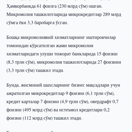
Ҳамкорбанкда 61 фоизга (230 млрд сўм) ошган.
Микромолия ташкилотларида микрокредитлар 289 млрд
сўмга ёки 3,3 баробарга ўсган.
Бошқа микромолиявий хизматларнинг иштирокчилар
томонидан кўрсатилган жами микромолия
хизматларидаги улуши тижорат банкларида 15 фоизни
(8,3 трлн сўм), микромолия ташкилотларида 27 фоизини
(3,3 трлн сўм) ташкил этади.
Бунда, жисмоний шахсларнинг бизнес мақсадлари учун
ажратилган микрокредитлар 9 фоизни (6,1 трлн сўм),
кредит карталар 7 фоизни (4,9 трлн сўм), овердрафт 0,7
фоизни (495 млрд сўм) ва истеъмол кредитлари 0,2
фоизни (112 млрд сўм) ташкил этади.