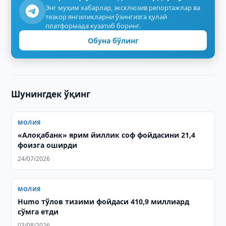
Энг муҳим хабарлар, эксклюзив репортажлар ва
тезкор янгиликларни ўзингизга қулай
платформада кузатиб боринг.
Обуна бўлинг
Шунингдек ўқинг
МОЛИЯ
«Алоқабанк» ярим йиллик соф фойдасини 21,4
фоизга оширди
24/07/2026
МОЛИЯ
Humo тўлов тизими фойдаси 410,9 миллиард
сўмга етди
03/08/2026