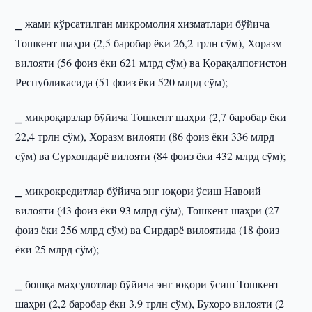
⎯ жами кўрсатилган микромолия хизматлари бўйича
Тошкент шаҳри (2,5 баробар ёки 26,2 трлн сўм), Хоразм
вилояти (56 фоиз ёки 621 млрд сўм) ва Қорақалпоғистон
Республикасида (51 фоиз ёки 520 млрд сўм);
⎯ микроқарзлар бўйича Тошкент шаҳри (2,7 баробар ёки
22,4 трлн сўм), Хоразм вилояти (86 фоиз ёки 336 млрд
сўм) ва Сурхондарё вилояти (84 фоиз ёки 432 млрд сўм);
⎯ микрокредитлар бўйича энг юқори ўсиш Навоий
вилояти (43 фоиз ёки 93 млрд сўм), Тошкент шаҳри (27
фоиз ёки 256 млрд сўм) ва Сирдарё вилоятида (18 фоиз
ёки 25 млрд сўм);
⎯ бошқа маҳсулотлар бўйича энг юқори ўсиш Тошкент
шаҳри (2,2 баробар ёки 3,9 трлн сўм), Бухоро вилояти (2