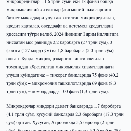
микрокредитлар, 11,6 трлн сўми ёки 18 фоизи бошқа
микромолиявий хизматлар (жисмоний шахсларнинг
бизнес мақсадлари учун ажратилган микрокредитлар,
кредит карталар, овердрафт ва истеъмол кредитлари)
ҳиссасига тўғри келиб, 2024 йилнинг I ярим йиллигига
нисбатан мос равишда 2,2 баробарга (27 трлн сўм), 3
фоизга (157 млрд сўм) ва 1,8 баробарга (5,0 трлн сўм)
ошган. Бунда, микроқарзларнинг иштирокчилар
томонидан кўрсатилган микромолия хизматларидаги
улуши қуйидагича: − тижорат банкларида 75 фоиз (40,2
трлн сўм); − микромолия ташкилотларида 69 фоиз (8,3
трлн сўм); − ломбардларда 100 фоиз (1,3 трлн сўм).
Микроқарзлар миқдори давлат банкларида 1,7 баробарга
(4,1 трлн сўм), хусусий банкларда 2,3 баробарга (17,3 трлн
сўм) ортган. Хусусан, Агробанкда 5,5 баробар (2 трлн
сўм), Бизнесни ривожлантириш банкида 5,3 баробар (804