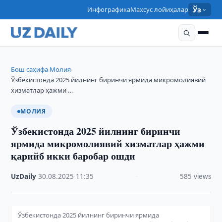
Инфографика
Махсус лойиҳалар
Ўз
Бош саҳифа
Молия
›
›
Ўзбекистонда 2025 йилнинг биринчи ярмида микромолиявий
хизматлар ҳажми …
МОЛИЯ
Ўзбекистонда 2025 йилнинг биринчи
ярмида микромолиявий хизматлар ҳажми
қарийб икки баробар ошди
UzDaily
·
30.08.2025
·
11:35
·
585 views
Ўзбекистонда 2025 йилнинг биринчи ярмида