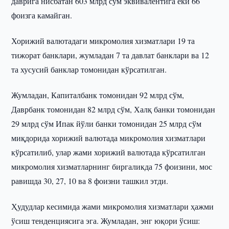
даврига нисбатан 603 млрд сўм эквивалентига ёки 66
фоизга камайган.
Хорижий валютадаги микромолия хизматлари 19 та
тижорат банклари, жумладан 7 та давлат банклари ва 12
та хусусий банклар томонидан кўрсатилган.
Жумладан, Капиталбанк томонидан 92 млрд сўм,
Даврбанк томонидан 82 млрд сўм, Халқ банки томонидан
29 млрд сўм Ипак йўли банки томонидан 25 млрд сўм
миқдорида хорижий валютада микромолия хизматлари
кўрсатилиб, улар жами хорижий валютада кўрсатилган
микромолия хизматларнинг биргаликда 75 фоизини, мос
равишда 30, 27, 10 ва 8 фоизни ташкил этди.
Ҳудудлар кесимида жами микромолия хизматлари ҳажми
ўсиш тенденциясига эга. Жумладан, энг юқори ўсиш: