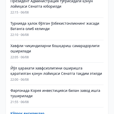
Президент Администрация тўғрисидаги қонун
лойиҳаси Сенатга юборилди
22:15 · 06/08
Туркияда ҳалок бўлган ўзбекистонликнинг жасади
Ватанга олиб келинди
22:10 · 06/08
Хавфли чиқиндиларни бошқариш самарадорлиги
оширилади
22:05 · 06/08
Йўл ҳаракати хавфсизлигини оширишга
қаратилган қонун лойиҳаси Сенатга тақдим этилди
22:00 · 06/08
Фарғонада Корея инвестицияси билан завод ишга
туширилади
21:55 · 06/08
Кўпроқ янгиликлар →