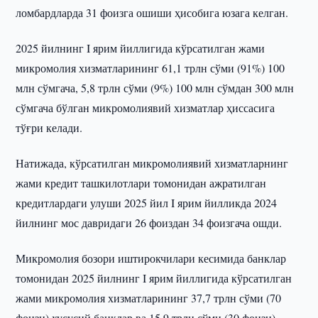
ломбардларда 31 фоизга ошиши ҳисобига юзага келган.
2025 йилнинг I ярим йиллигида кўрсатилган жами
микромолия хизматларининг 61,1 трлн сўми (91%) 100
млн сўмгача, 5,8 трлн сўми (9%) 100 млн сўмдан 300 млн
сўмгача бўлган микромолиявий хизматлар ҳиссасига
тўғри келади.
Натижада, кўрсатилган микромолиявий хизматларнинг
жами кредит ташкилотлари томонидан ажратилган
кредитлардаги улуши 2025 йил I ярим йилликда 2024
йилнинг мос давридаги 26 фоиздан 34 фоизгача ошди.
Микромолия бозори иштирокчилари кесимида банклар
томонидан 2025 йилнинг I ярим йиллигида кўрсатилган
жами микромолия хизматларининг 37,7 трлн сўми (70
фоизи) хусусий банклар ва 15,9 трлн сўми (30 фоизи)