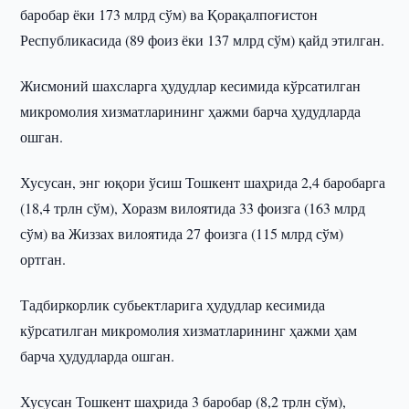
баробар ёки 173 млрд сўм) ва Қорақалпоғистон
Республикасида (89 фоиз ёки 137 млрд сўм) қайд этилган.
Жисмоний шахсларга ҳудудлар кесимида кўрсатилган
микромолия хизматларининг ҳажми барча ҳудудларда
ошган.
Хусусан, энг юқори ўсиш Тошкент шаҳрида 2,4 баробарга
(18,4 трлн сўм), Хоразм вилоятида 33 фоизга (163 млрд
сўм) ва Жиззах вилоятида 27 фоизга (115 млрд сўм)
ортган.
Тадбиркорлик субьектларига ҳудудлар кесимида
кўрсатилган микромолия хизматларининг ҳажми ҳам
барча ҳудудларда ошган.
Хусусан Тошкент шаҳрида 3 баробар (8,2 трлн сўм),