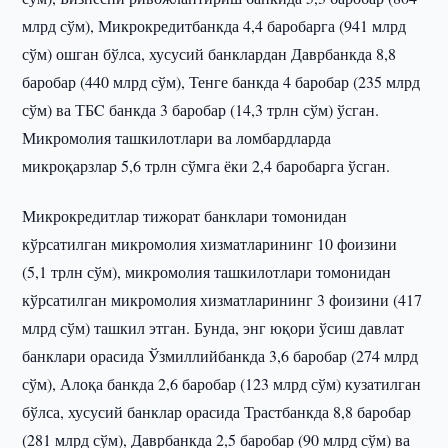
млрд сўм), Микрокредитбанкда 4,4 баробарга (941 млрд
сўм) ошган бўлса, хусусий банклардан Даврбанкда 8,8
баробар (440 млрд сўм), Тенге банкда 4 баробар (235 млрд
сўм) ва ТБC банкда 3 баробар (14,3 трлн сўм) ўсган.
Микромолия ташкилотлари ва ломбардларда
микроқарзлар 5,6 трлн сўмга ёки 2,4 баробарга ўсган.
Микрокредитлар тижорат банклари томонидан
кўрсатилган микромолия хизматларининг 10 фоизини
(5,1 трлн сўм), микромолия ташкилотлари томонидан
кўрсатилган микромолия хизматларининг 3 фоизини (417
млрд сўм) ташкил этган. Бунда, энг юқори ўсиш давлат
банклари орасида Ўзмиллийбанкда 3,6 баробар (274 млрд
сўм), Алоқа банкда 2,6 баробар (123 млрд сўм) кузатилган
бўлса, хусусий банклар орасида Трастбанкда 8,8 баробар
(281 млрд сўм), Даврбанкда 2,5 баробар (90 млрд сўм) ва