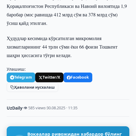
Қорақалпоғистон Республикаси ва Навоий вилоятида 1,9
баробар (мос равишда 412 млрд сўм ва 378 млрд сўм)
ўсиш қайд этилган.
Ҳудудлар кесимида кўрсатилган микромолия
хизматларининг 44 трлн сўми ёки 66 фоизи Тошкент
шаҳри ҳиссасига тўғри келади.
Улашиш:
Telegram
Twitter/X
Facebook
Ҳаволани нусхалаш
UzDaily
·
👁 585 views
·
30.08.2025 · 11:35
Воқеалар ривожидан хабардор бўлинг