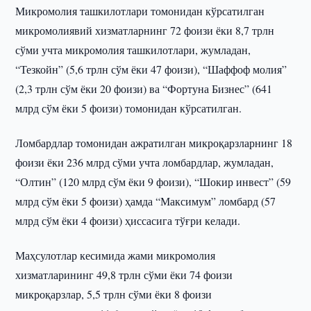
Микромолия ташкилотлари томонидан кўрсатилган
микромолиявий хизматларнинг 72 фоизи ёки 8,7 трлн
сўми учта микромолия ташкилотлари, жумладан,
“Тезкойн” (5,6 трлн сўм ёки 47 фоизи), “Шаффоф молия”
(2,3 трлн сўм ёки 20 фоизи) ва “Фортуна Бизнес” (641
млрд сўм ёки 5 фоизи) томонидан кўрсатилган.
Ломбардлар томонидан ажратилган микроқарзларнинг 18
фоизи ёки 236 млрд сўми учта ломбардлар, жумладан,
“Олтин” (120 млрд сўм ёки 9 фоизи), “Шокир инвест” (59
млрд сўм ёки 5 фоизи) ҳамда “Максимум” ломбард (57
млрд сўм ёки 4 фоизи) ҳиссасига тўғри келади.
Маҳсулотлар кесимида жами микромолия
хизматларининг 49,8 трлн сўми ёки 74 фоизи
микроқарзлар, 5,5 трлн сўми ёки 8 фоизи