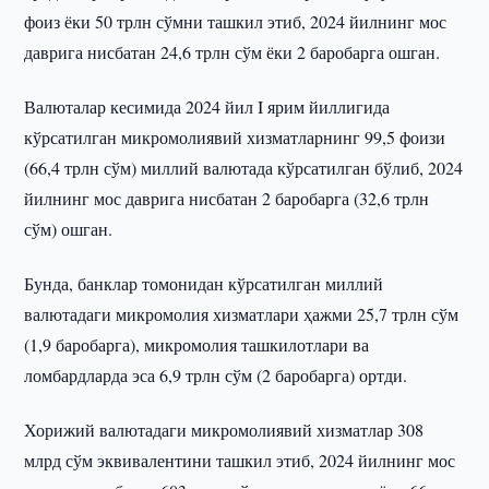
фоиз ёки 50 трлн сўмни ташкил этиб, 2024 йилнинг мос
даврига нисбатан 24,6 трлн сўм ёки 2 баробарга ошган.
Валюталар кесимида 2024 йил I ярим йиллигида
кўрсатилган микромолиявий хизматларнинг 99,5 фоизи
(66,4 трлн сўм) миллий валютада кўрсатилган бўлиб, 2024
йилнинг мос даврига нисбатан 2 баробарга (32,6 трлн
сўм) ошган.
Бунда, банклар томонидан кўрсатилган миллий
валютадаги микромолия хизматлари ҳажми 25,7 трлн сўм
(1,9 баробарга), микромолия ташкилотлари ва
ломбардларда эса 6,9 трлн сўм (2 баробарга) ортди.
Хорижий валютадаги микромолиявий хизматлар 308
млрд сўм эквивалентини ташкил этиб, 2024 йилнинг мос