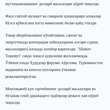
мустаҳкамлашнинг долзарб масалалари кўриб чиқилди.
Фаол сиёсий мулоқот ва самарали идоралараро алоқалар
йўлга қўйилгани катта мамнуният билан қайд этилди.
Товар айирбошлашни кўпайтириш, саноат ва
энергетикада кооперация лойиҳаларини илгари суриш
масалаларига алоҳида эътибор қаратилди. "Шовот-
Тошовуз" савдо зонаси қурилиши якунланмоқда.
Ўзбекистонда Ҳудудлар форуми, кўргазма, Туркманистон
маданияти ва киноси кунларини ўтказиш
режалаштирилган.
Минтақавий кун тартибининг долзарб масалалари ва
бўлажак олий даражадаги тадбирлар режаси ҳам кўриб
чиқилди.