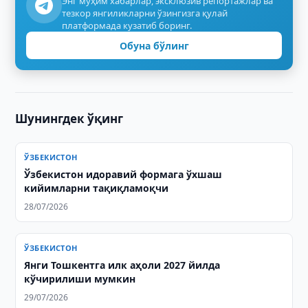
Энг муҳим хабарлар, эксклюзив репортажлар ва
тезкор янгиликларни ўзингизга қулай
платформада кузатиб боринг.
Обуна бўлинг
Шунингдек ўқинг
ЎЗБЕКИСТОН
Ўзбекистон идоравий формага ўхшаш
кийимларни тақиқламоқчи
28/07/2026
ЎЗБЕКИСТОН
Янги Тошкентга илк аҳоли 2027 йилда
кўчирилиши мумкин
29/07/2026