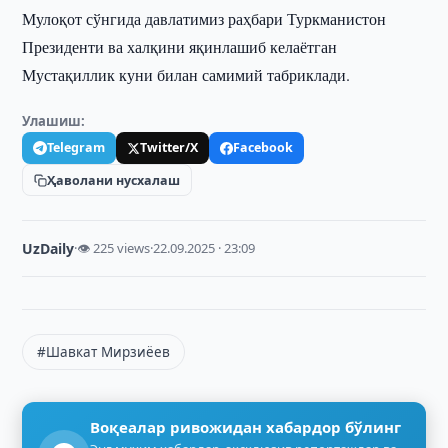
Мулоқот сўнгида давлатимиз раҳбари Туркманистон
Президенти ва халқини яқинлашиб келаётган
Мустақиллик куни билан самимий табриклади.
Улашиш:
Telegram
Twitter/X
Facebook
Ҳаволани нусхалаш
UzDaily
·
👁 225 views
·
22.09.2025 · 23:09
#Шавкат Мирзиёев
Воқеалар ривожидан хабардор бўлинг