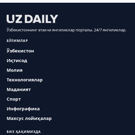
Ўзбекистоннинг етакчи янгиликлар порталы. 24/7 янгиликлар.
БЎЛИМЛАР
Ўзбекистон
Иқтисод
Молия
Технологиялар
Маданият
Спорт
Инфографика
Махсус лойиҳалар
БИЗ ҲАҚИМИЗДА