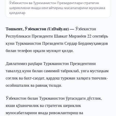
Ўзбекистон ва Туркманистон Президентлари стратегик
шерикликни янада кенгайтириш масалаларини муҳокама
қилдилар
Тошкент, Ўзбекистон (UzDaily.uz) —
Ўзбекистон
Республикаси Президенти Шавкат Мирзиёев 22 сентябрь
куни Туркманистон Президенти Сердар Бердимуҳамедов
билан телефон орқали мулоқот қилди.
Давлатимиз раҳбари Туркманистон Президентини
таваллуд куни билан самимий табриклаб, унга мустаҳкам
соғлик ва бахт-саодат, қардош туркман халқига тинчлик-
осойишталик ва равнақ тилади.
Ўзбекистон билан Туркманистон ўртасидаги дўстлик,
яхши қўшничилик ва стратегик шериклик
муносабатларини янада ривожлантириш ва