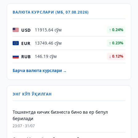
ВАЛЮТА КУРСЛАРИ (МБ, 07.08.2026)
USD
11915.64 сўм
↑ 0.24%
EUR
13749.46 сўм
↑ 0.23%
RUB
146.19 сўм
↓ 0.12%
Барча валюта курслари →
ЭНГ КЎП ЎҚИЛГАН
Тошкентда кичик бизнесга бино ва ер бепул
берилади
23:07 · 31/07