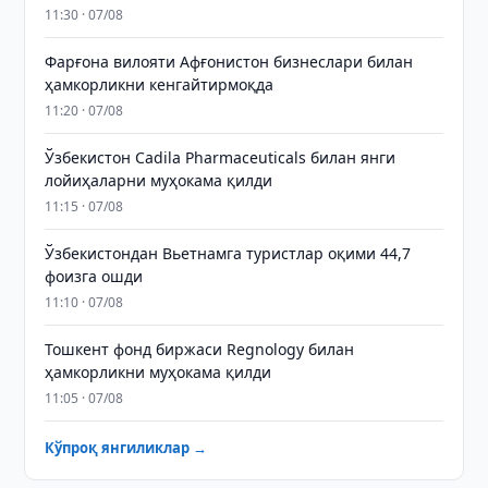
11:30 · 07/08
Фарғона вилояти Афғонистон бизнеслари билан
ҳамкорликни кенгайтирмоқда
11:20 · 07/08
Ўзбекистон Cadila Pharmaceuticals билан янги
лойиҳаларни муҳокама қилди
11:15 · 07/08
Ўзбекистондан Вьетнамга туристлар оқими 44,7
фоизга ошди
11:10 · 07/08
Тошкент фонд биржаси Regnology билан
ҳамкорликни муҳокама қилди
11:05 · 07/08
Кўпроқ янгиликлар →