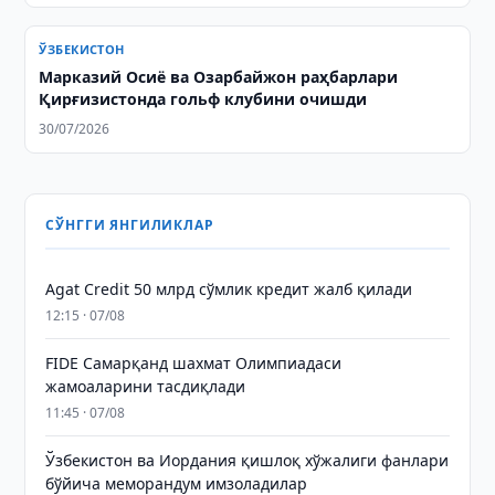
ЎЗБЕКИСТОН
Марказий Осиё ва Озарбайжон раҳбарлари
Қирғизистонда гольф клубини очишди
30/07/2026
СЎНГГИ ЯНГИЛИКЛАР
Agat Credit 50 млрд сўмлик кредит жалб қилади
12:15 · 07/08
FIDE Самарқанд шахмат Олимпиадаси
жамоаларини тасдиқлади
11:45 · 07/08
Ўзбекистон ва Иордания қишлоқ хўжалиги фанлари
бўйича меморандум имзоладилар