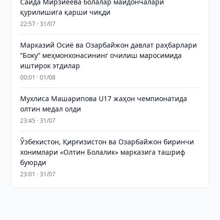
Саида Мирзиёева болалар майдончалари
қурилишига қарши чиқди
22:57 · 31/07
Марказий Осиё ва Озарбайжон давлат раҳбарлари
“Боку” меҳмонхонасининг очилиш маросимида
иштирок этдилар
00:01 · 01/08
Мухлиса Машарипова U17 жаҳон чемпионатида
олтин медал олди
23:45 · 31/07
Ўзбекистон, Қирғизистон ва Озарбайжон биринчи
хонимлари «Олтин Болалик» марказига ташриф
буюрди
23:01 · 31/07