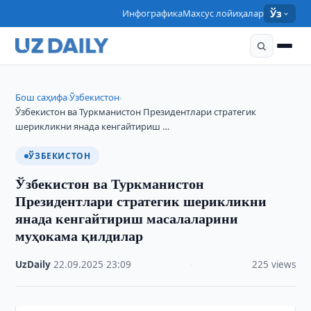
Инфографика
Махсус лойиҳалар
Ўз
Бош саҳифа
Ўзбекистон
›
›
Ўзбекистон ва Туркманистон Президентлари стратегик
шерикликни янада кенгайтириш …
ЎЗБЕКИСТОН
Ўзбекистон ва Туркманистон
Президентлари стратегик шерикликни
янада кенгайтириш масалаларини
муҳокама қилдилар
UzDaily
·
22.09.2025
·
23:09
·
225 views