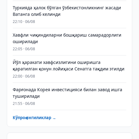
Туркияда ҳалок бўлган ўзбекистонликнинг жасади
Ватанга олиб келинди
22:10 · 06/08
Хавфли чиқиндиларни бошқариш самарадорлиги
оширилади
22:05 · 06/08
Йўл ҳаракати хавфсизлигини оширишга
қаратилган қонун лойиҳаси Сенатга тақдим этилди
22:00 · 06/08
Фарғонада Корея инвестицияси билан завод ишга
туширилади
21:55 · 06/08
Кўпроқ янгиликлар →