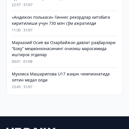
22:57 · 31/07
«Андижон полькаси» Гиннес рекордлар китобига
киритилиши учун 730 млн сўм ажратилди
11:30 · 31/07
Марказий Осиё ва Озарбайжон давлат раҳбарлари
“Боку” меҳмонхонасининг очилиш маросимида
иштирок этдилар
00:01 · 01/08
Мухлиса Машарипова U17 жаҳон чемпионатида
олтин медал олди
23:45 · 31/07