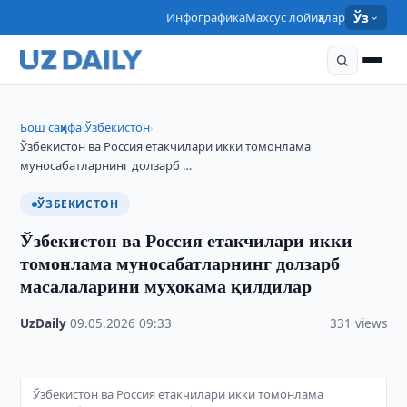
Инфографика
Махсус лойиҳалар
Ўз
Бош саҳифа
Ўзбекистон
›
›
Ўзбекистон ва Россия етакчилари икки томонлама
муносабатларнинг долзарб …
ЎЗБЕКИСТОН
Ўзбекистон ва Россия етакчилари икки
томонлама муносабатларнинг долзарб
масалаларини муҳокама қилдилар
UzDaily
·
09.05.2026
·
09:33
·
331 views
Ўзбекистон ва Россия етакчилари икки томонлама