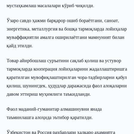
мустаҳкамлаш масалалари кўриб чиқилди.
Ўзаро савдо ҳажми барқарор ошиб бораётгани, саноат,
энергетика, металлургия ва бошқа тармоқларда лойиҳалар
муваффақиятли амалга оширилаётгани мамнуният билан
қайд этилди.
Товар айирбошлаш суръатини сақлаб қолиш ва устувор
тармоқларда кооперация лойиҳаларини жадаллаштиришга
қаратилган мувофиқлаштирилган чора-тадбирларни қабул
қилиш, шунингдек, ҳудудлар даражасида фаол алоқаларни
давом эттириш муҳимлиги таъкидланди.
Фаол маданий-гуманитар алмашинувни янада
таъминлашга алоҳида эътибор қаратилди.
Ўзбекистон ва Россия раҳбарлари халқаро аҳамиятга