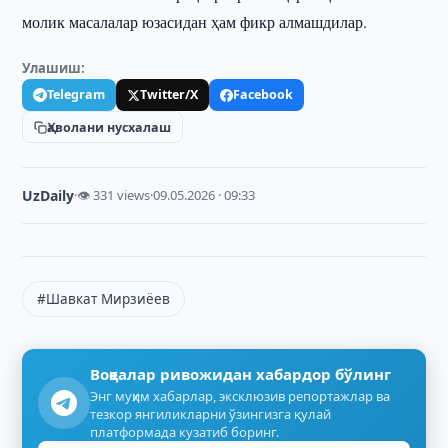
молик масалалар юзасидан ҳам фикр алмашдилар.
Улашиш:
Telegram
Twitter/X
Facebook
Ҳаволани нусхалаш
UzDaily
·
👁 331 views
·
09.05.2026 · 09:33
#Шавкат Мирзиёев
Воқеалар ривожидан хабардор бўлинг
Энг муҳим хабарлар, эксклюзив репортажлар ва
тезкор янгиликларни ўзингизга қулай
платформада кузатиб боринг.