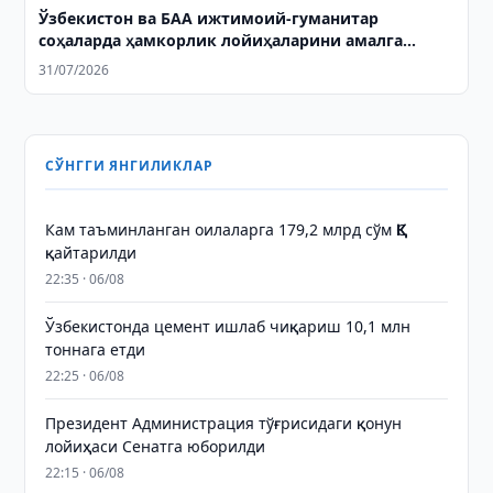
Ўзбекистон ва БАА ижтимоий-гуманитар
соҳаларда ҳамкорлик лойиҳаларини амалга
оширишга келишиб олди
31/07/2026
СЎНГГИ ЯНГИЛИКЛАР
Кам таъминланган оилаларга 179,2 млрд сўм ҚҚС
қайтарилди
22:35 · 06/08
Ўзбекистонда цемент ишлаб чиқариш 10,1 млн
тоннага етди
22:25 · 06/08
Президент Администрация тўғрисидаги қонун
лойиҳаси Сенатга юборилди
22:15 · 06/08