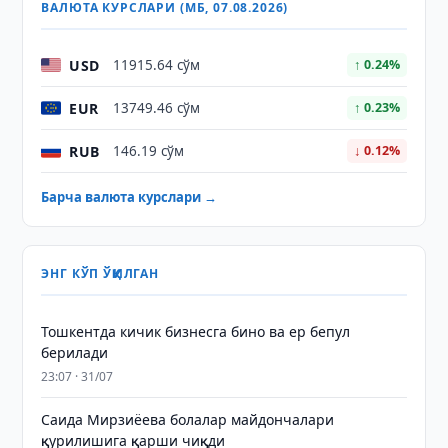
ВАЛЮТА КУРСЛАРИ (МБ, 07.08.2026)
USD
11915.64 сўм
↑ 0.24%
EUR
13749.46 сўм
↑ 0.23%
RUB
146.19 сўм
↓ 0.12%
Барча валюта курслари →
ЭНГ КЎП ЎҚИЛГАН
Тошкентда кичик бизнесга бино ва ер бепул
берилади
23:07 · 31/07
Саида Мирзиёева болалар майдончалари
қурилишига қарши чиқди