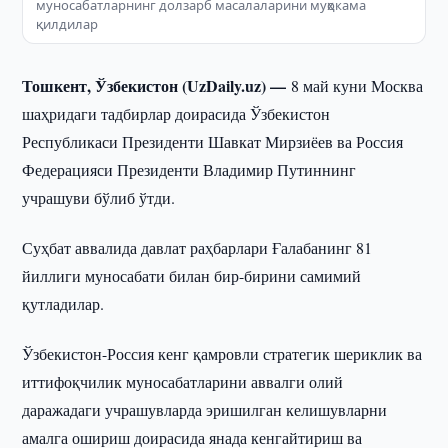
муносабатларнинг долзарб масалаларини муҳокама
қилдилар
Тошкент, Ўзбекистон (UzDaily.uz) —
8 май куни Москва
шаҳридаги тадбирлар доирасида Ўзбекистон
Республикаси Президенти Шавкат Мирзиёев ва Россия
Федерацияси Президенти Владимир Путиннинг
учрашуви бўлиб ўтди.
Суҳбат аввалида давлат раҳбарлари Ғалабанинг 81
йиллиги муносабати билан бир-бирини самимий
қутладилар.
Ўзбекистон-Россия кенг қамровли стратегик шериклик ва
иттифоқчилик муносабатларини аввалги олий
даражадаги учрашувларда эришилган келишувларни
амалга ошириш доирасида янада кенгайтириш ва