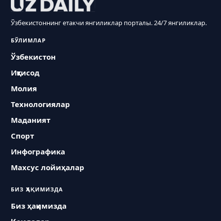
Ўзбекистоннинг етакчи янгиликлар порталы. 24/7 янгиликлар.
БЎЛИМЛАР
Ўзбекистон
Иқтисод
Молия
Технологиялар
Маданият
Спорт
Инфографика
Махсус лойиҳалар
БИЗ ҲАҚИМИЗДА
Биз ҳақимизда