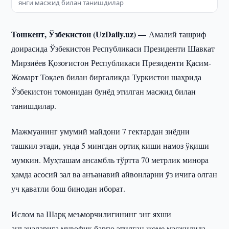
янги масжид билан танишдилар
Тошкент, Ўзбекистон (UzDaily.uz) —
Амалий ташриф
доирасида Ўзбекистон Республикаси Президенти Шавкат
Мирзиёев Қозоғистон Республикаси Президенти Қасим-
Жомарт Тоқаев билан биргаликда Туркистон шаҳрида
Ўзбекистон томонидан бунёд этилган масжид билан
танишдилар.
Мажмуанинг умумий майдони 7 гектардан зиёдни
ташкил этади, унда 5 мингдан ортиқ киши намоз ўқиши
мумкин. Муҳташам ансамбль тўртта 70 метрлик минора
ҳамда асосий зал ва анъанавий айвонларни ўз ичига олган
уч қаватли бош бинодан иборат.
Ислом ва Шарқ меъморчилигининг энг яхши
анъаналарига мувофиқ барпо этилган жоме масжидида