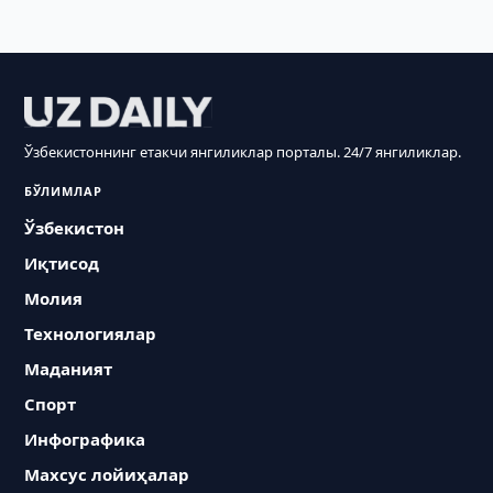
Ўзбекистоннинг етакчи янгиликлар порталы. 24/7 янгиликлар.
БЎЛИМЛАР
Ўзбекистон
Иқтисод
Молия
Технологиялар
Маданият
Спорт
Инфографика
Махсус лойиҳалар