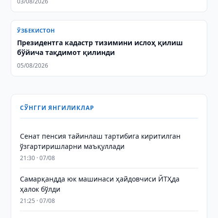
03/08/2026
ЎЗБЕКИСТОН
Президентга кадастр тизимини ислоҳ қилиш
бўйича тақдимот қилинди
05/08/2026
СЎНГГИ ЯНГИЛИКЛАР
Сенат пенсия тайинлаш тартибига киритилган
ўзгартиришларни маъқуллади
21:30 · 07/08
Самарқандда юк машинаси ҳайдовчиси ЙТҲда
ҳалок бўлди
21:25 · 07/08