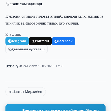
бўлгани таъкидланди.
Қуръони оятлари тиловат этилиб, қардош халқларимизга
тинчлик ва фаровонлик тилаб, дуо ўқилди.
Улашиш:
Telegram
Twitter/X
Facebook
Ҳаволани нусхалаш
UzDaily
·
👁 241 views
·
15.05.2026 · 17:06
#Шавкат Мирзиёев
Воқеалар ривожидан хабардор бўлинг