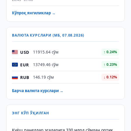
Кўпроқ янгиликлар →
ВАЛЮТА КУРСЛАРИ (МБ, 07.08.2026)
USD
11915.64 сўм
↑ 0.24%
EUR
13749.46 сўм
↑ 0.23%
RUB
146.19 сўм
↓ 0.12%
Барча валюта курслари →
ЭНГ КЎП ЎҚИЛГАН
Қуёш панеллар эгаларига 330 млрд сўмдан ортиқ