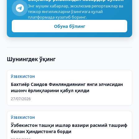
Энг муҳим хабарлар, эксклюзив репортажлар ва
тезкор янгиликларни ўзингизга қулай
платформада кузатиб боринг.
Обуна бўлинг
Шунингдек ўқинг
ЎЗБЕКИСТОН
Бахтиёр Саидов Финляндиянинг янги элчисидан
ишонч ёрлиқларини қабул қилди
27/07/2026
ЎЗБЕКИСТОН
Ўзбекистон ташқи ишлар вазири расмий ташриф
билан Ҳиндистонга борди