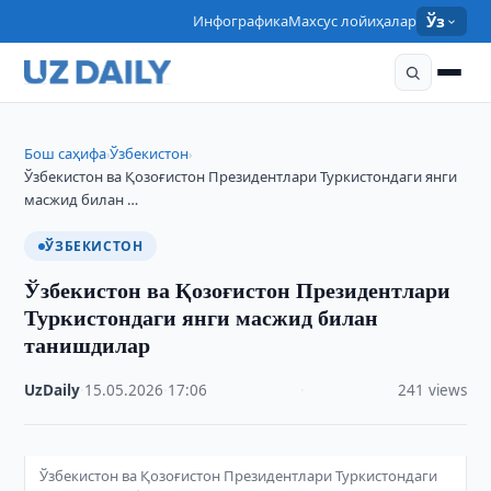
Инфографика
Махсус лойиҳалар
Ўз
Бош саҳифа
Ўзбекистон
›
›
Ўзбекистон ва Қозоғистон Президентлари Туркистондаги янги
масжид билан …
ЎЗБЕКИСТОН
Ўзбекистон ва Қозоғистон Президентлари
Туркистондаги янги масжид билан
танишдилар
UzDaily
·
15.05.2026
·
17:06
·
241 views
Ўзбекистон ва Қозоғистон Президентлари Туркистондаги