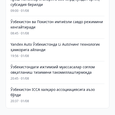
субсидия берилди
09:00 · 01/08
Ўзбекистон ва Покистон имтиёзли савдо режимини
кенгайтиради
08:45 · 01/08
Yandex Auto Ўзбекистонда Li Auto’нинг технологик
ҳамкорига айланди
19:56 · 01/08
Ўзбекистондаги ижтимоий муассасалар соғлом
овқатланиш тизимини такомиллаштирмоқда
20:45 · 01/08
Ўзбекистон ICCA халқаро ассоциациясига аъзо
бўлди
20:37 · 01/08