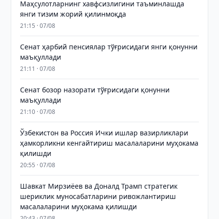
Маҳсулотларнинг хавфсизлигини таъминлашда
янги тизим жорий қилинмоқда
21:15 · 07/08
Сенат ҳарбий пенсиялар тўғрисидаги янги қонунни
маъқуллади
21:11 · 07/08
Сенат бозор назорати тўғрисидаги қонунни
маъқуллади
21:10 · 07/08
Ўзбекистон ва Россия Ички ишлар вазирликлари
ҳамкорликни кенгайтириш масалаларини муҳокама
қилишди
20:55 · 07/08
Шавкат Мирзиёев ва Доналд Трамп стратегик
шериклик муносабатларини ривожлантириш
масалаларини муҳокама қилишди
20:43 · 07/08