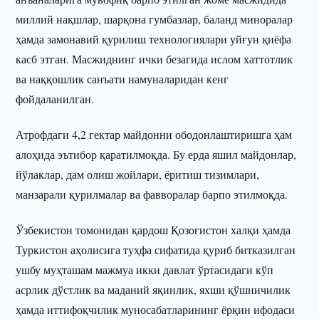
миллий нақшлар, шарқона гумбазлар, баланд миноралар
ҳамда замонавий қурилиш технологиялари уйғун қиёфа
касб этган. Масжиднинг ички безагида ислом хаттотлик
ва наққошлик санъати намуналаридан кенг
фойдаланилган.
Атрофдаги 4,2 гектар майдонни ободонлаштиришга ҳам
алоҳида эътибор қаратилмоқда. Бу ерда яшил майдонлар,
йўлаклар, дам олиш жойлари, ёритиш тизимлари,
манзарали қурилмалар ва фавворалар барпо этилмоқда.
Ўзбекистон томонидан қардош Қозоғистон халқи ҳамда
Туркистон аҳолисига туҳфа сифатида қуриб битказилган
ушбу муҳташам мажмуа икки давлат ўртасидаги кўп
асрлик дўстлик ва маданий яқинлик, яхши қўшничилик
ҳамда иттифоқчилик муносабатларининг ёрқин ифодаси