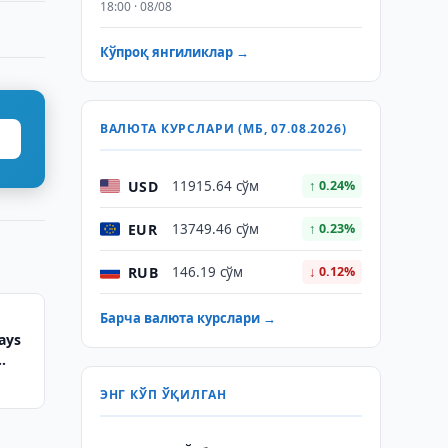
18:00 · 08/08
Кўпроқ янгиликлар →
ВАЛЮТА КУРСЛАРИ (МБ, 07.08.2026)
USD
11915.64 сўм
↑ 0.24%
EUR
13749.46 сўм
↑ 0.23%
RUB
146.19 сўм
↓ 0.12%
Барча валюта курслари →
ays
ЭНГ КЎП ЎҚИЛГАН