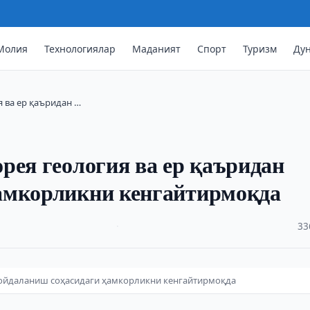
Молия
Технологиялар
Маданият
Спорт
Туризм
Ду
я ва ер қаъридан …
рея геология ва ер қаъридан
амкорликни кенгайтирмоқда
·
33
 фойдаланиш соҳасидаги ҳамкорликни кенгайтирмоқда