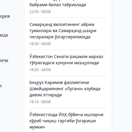
байрами билан табриклади
22:35 · 08/08
орея
Самарқанд вилоятининг айрим
туманлари ва Самарқанд шаҳри
сида
чегаралари ўзгартирилмоқда
18:30 · 08/08
Ўзбекистон Сенати рақамли марказ
йича
тўғрисидаги қонунни маъқуллади
18:20 · 08/08
Беҳруз Каримов фаолиятини
и
Швейцариянинг «Лугано» клубида
давом эттиради
18:10 · 08/08
Ўзбекистонда ЙҲҚ бўйича ишларни
кўриб чиқиш тартиби ўзгариши
мумкин