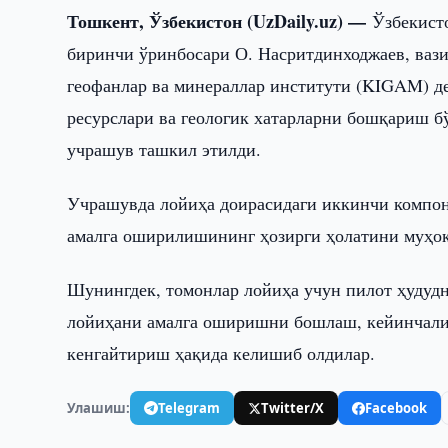
Тошкент, Ўзбекистон (UzDaily.uz) —
Ўзбекист
биринчи ўринбосари О. Насритдинходжаев, вази
геофанлар ва минераллар институти (KIGAM) де
ресурслари ва геологик хатарларни бошқариш б
учрашув ташкил этилди.
Учрашувда лойиҳа доирасидаги иккинчи компон
амалга оширилишининг ҳозирги ҳолатини муҳо
Шунингдек, томонлар лойиҳа учун пилот ҳудуд
лойиҳани амалга оширишни бошлаш, кейинчалик
кенгайтириш ҳақида келишиб олдилар.
Улашиш:
Telegram
Twitter/X
Facebook