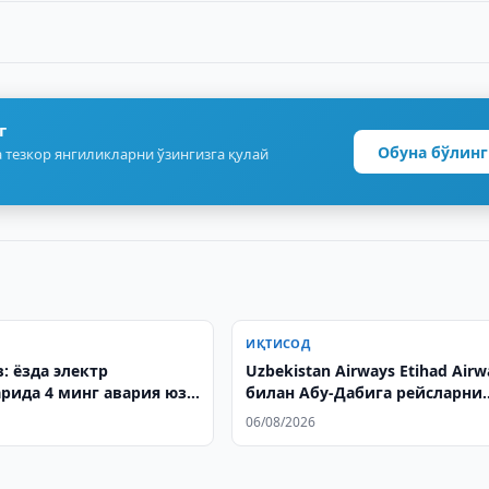
г
Обуна бўлинг
 тезкор янгиликларни ўзингизга қулай
ИҚТИСОД
: ёзда электр
Uzbekistan Airways Etihad Airw
рида 4 минг авария юз
билан Абу-Дабига рейсларни
йўлга қўяди
06/08/2026