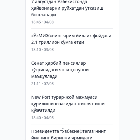
7 августдан Ўзбекистонда
ҳайвонларни рўйхатдан ўтказиш
бошланади
18:45 · 04/08
«ЎзМИЖ»нинг ярим йиллик фойдаси
2,1 триллион сўмга етди
18:10 · 03/08
Сенат ҳарбий пенсиялар
тўғрисидаги янги қонунни
маъқуллади
21:11 · 07/08
New Port турар-жой мажмуаси
қурилиши юзасидан жиноят иши
қўзғатилди
18:40 · 04/08
Президентга “Ўзбекнефтегаз”нинг
йилнинг биринчи ярмидаги