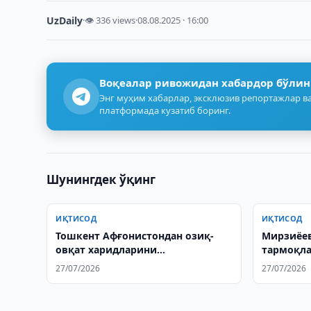
UzDaily
·
👁 336 views
·
08.08.2025 · 16:00
Воқеалар ривожидан хабардор бўлин
Энг муҳим хабарлар, эксклюзив репортажлар ва
платформада кузатиб боринг.
Шунингдек ўқинг
ИҚТИСОД
ИҚТИСОД
Тошкент Афғонистондан озиқ-
Мирзиёев
овқат харидларини
тармоқла
кўпайтиришни
берди
27/07/2026
27/07/2026
режалаштирмоқда