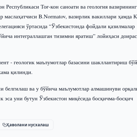
он Республикаси Тоғ-кон саноати ва геология вазирининг
р маслаҳатчиси B.Normatov, вазирлик вакиллари ҳамда К
легацияси ўртасида “Ўзбекистонда фойдали қазилмалар
ўйича интеграллашган тизимни яратиш” лойиҳаси доира
ент - геологик маълумотлар базасини шакллантириш бў
кама қилинди.
ни белгилаш ва у бўйича маълумотлар алмашинуви орқал
 эса уни бутун Ўзбекистон миқёсида босқичма-босқич
Ҳаволани нусхалаш