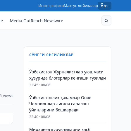
Инфографика
Махсус лойиҳалар
Ўз
нё
Media OutReach Newswire
СЎНГГИ ЯНГИЛИКЛАР
Ўзбекистон Журналистлар уюшмаси
ҳузурида блогерлар кенгаши тузилди
22:45 · 08/08
6 views
Ўзбекистонлик ҳакамлар Осиё
Чемпионлар лигаси саралаш
ўйинларини бошқаради
22:40 · 08/08
Мирзиёев қурувчиларни касб