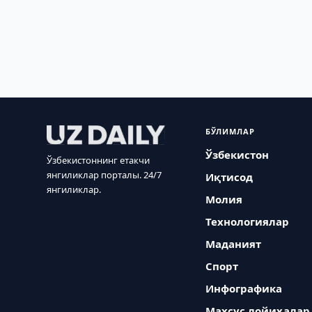
БЎЛИМЛАР
Ўзбекистон
Ўзбекистоннинг етакчи
янгиликлар порталы. 24/7
Иқтисод
янгиликлар.
Молия
Технологиялар
Маданият
Спорт
Инфографика
Махсус лойиҳалар