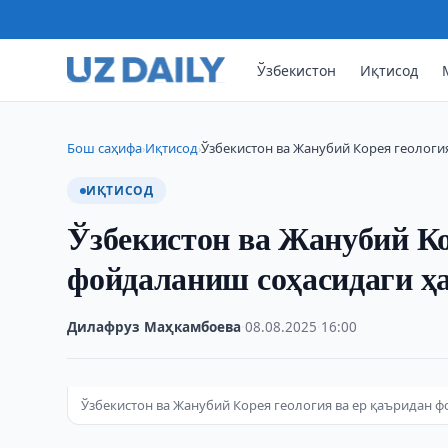
Ўзбекистон
Иқтисод
Бош саҳифа
Иқтисод
Ўзбекистон ва Жанубий Корея геологи
›
›
ИҚТИСОД
Ўзбекистон ва Жанубий Ко
фойдаланиш соҳасидаги ҳ
Дилафруз Маҳкамбоева
·
08.08.2025
·
16:00
Ўзбекистон ва Жанубий Корея геология ва ер қаъридан