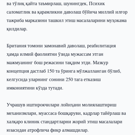
ва тўлиқ қайта таъмирлаш, шунингдек, Психик
саломатлик ва қарамликни даволаш бўйича миллий илғор
тажриба марказини ташкил этиш масалаларини муҳокама
қилдилар.
Британия томони замонавий даволаш, реабилитация
ҳамда илмий фаолиятни ўзида мужассам этган
мажмуанинг бош режасини тақдим этди. Мазкур
концепция дастлаб 150 та ўринга мўлжалланган бўлиб,
келгусида уларнинг сонини 250 тага етказиш
имкониятини кўзда тутади.
Учрашув иштирокчилари лойиҳани молиялаштириш
механизмлари, муассаса бошқаруви, кадрлар тайёрлаш ва
халқаро клиник стандартларни жорий этиш масалалари
юзасидан атрофлича фикр алмашдилар.