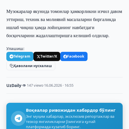
Музокаралар якунида томонлар ҳамкорликни изчил давом
эттириш, техник ва молиявий масалаларни биргаликда
ишлаб чиқиш ҳамда лойиҳанинг навбатдаги
босқичларини жадаллаштиришга келишиб олдилар.
Улашиш:
Telegram
Twitter/X
Facebook
Ҳаволани нусхалаш
UzDaily
·
👁 147 views
·
16.06.2026 · 16:55
Воқеалар ривожидан хабардор бўлинг
Энг муҳим хабарлар, эксклюзив репортажлар ва
тезкор янгиликларни ўзингизга қулай
платформада кузатиб боринг.