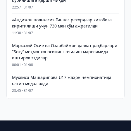
қурилишига қарши чиқди
22:57 · 31/07
«Андижон полькаси» Гиннес рекордлар китобига
киритилиши учун 730 млн сўм ажратилди
11:30 · 31/07
Марказий Осиё ва Озарбайжон давлат раҳбарлари
“Боку” меҳмонхонасининг очилиш маросимида
иштирок этдилар
00:01 · 01/08
Мухлиса Машарипова U17 жаҳон чемпионатида
олтин медал олди
23:45 · 31/07