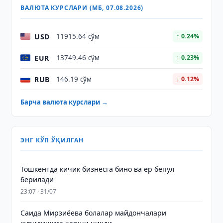
ВАЛЮТА КУРСЛАРИ (МБ, 07.08.2026)
USD
11915.64 сўм
↑ 0.24%
EUR
13749.46 сўм
↑ 0.23%
RUB
146.19 сўм
↓ 0.12%
Барча валюта курслари →
ЭНГ КЎП ЎҚИЛГАН
Тошкентда кичик бизнесга бино ва ер бепул
берилади
23:07 · 31/07
Саида Мирзиёева болалар майдончалари