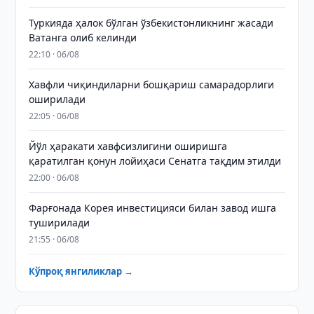
Туркияда ҳалок бўлган ўзбекистонликнинг жасади
Ватанга олиб келинди
22:10 · 06/08
Хавфли чиқиндиларни бошқариш самарадорлиги
оширилади
22:05 · 06/08
Йўл ҳаракати хавфсизлигини оширишга
қаратилган қонун лойиҳаси Сенатга тақдим этилди
22:00 · 06/08
Фарғонада Корея инвестицияси билан завод ишга
туширилади
21:55 · 06/08
Кўпроқ янгиликлар →