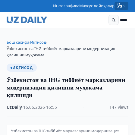
Инфографика
Махсус лойиҳалар
Ўз
Бош саҳифа
Иқтисод
›
›
Ўзбекистон ва IHG тиббиёт марказларини модернизация
қилишни муҳокама …
ИҚТИСОД
Ўзбекистон ва IHG тиббиёт марказларини
модернизация қилишни муҳокама
қилишди
UzDaily
·
16.06.2026
·
16:55
·
147 views
Ўзбекистон ва IHG тиббиёт марказларини модернизация