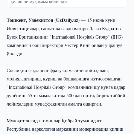
қилишни муҳокама қилишди
Тошкент, Ўзбекистон (UzDaily.uz) —
15 июнь куни
Инвестициялар, саноат ва савдо вазири Лазиз Кудратов
Буюк Британиянинг "International Hospitals Group" (IHG)
компанияси бош директори Честер Кинг билан учрашув
ўтказди.
Соғлиқни сақлаш инфратузилмасини лойиҳалаш,
молиялаштириш, қуриш ва бошқаришга ихтисослашган
"International Hospitals Group" компанияси шу кунга қадар
дунёнинг 55 та мамлакатида 500 дан ортиқ йирик тиббий
лойиҳаларни муваффақиятли амалга оширган.
Мулоқот чоғида томонлар Қибрай туманидаги
Республика наркология марказини модернизация қилиш