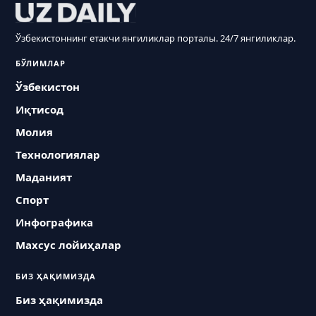
Ўзбекистоннинг етакчи янгиликлар порталы. 24/7 янгиликлар.
БЎЛИМЛАР
Ўзбекистон
Иқтисод
Молия
Технологиялар
Маданият
Спорт
Инфографика
Махсус лойиҳалар
БИЗ ҲАҚИМИЗДА
Биз ҳақимизда