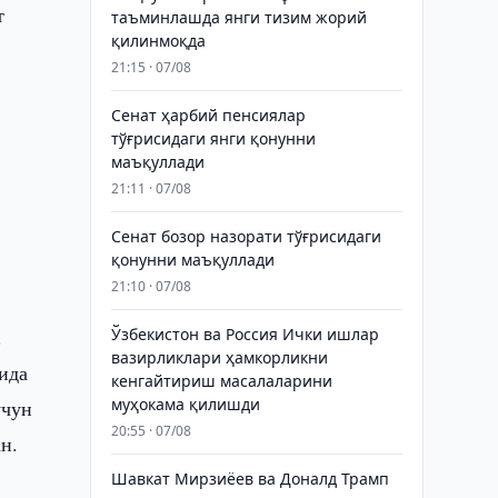
т
таъминлашда янги тизим жорий
қилинмоқда
21:15 · 07/08
Сенат ҳарбий пенсиялар
тўғрисидаги янги қонунни
маъқуллади
21:11 · 07/08
Сенат бозор назорати тўғрисидаги
қонунни маъқуллади
21:10 · 07/08
.
Ўзбекистон ва Россия Ички ишлар
вазирликлари ҳамкорликни
ида
кенгайтириш масалаларини
муҳокама қилишди
учун
20:55 · 07/08
н.
Шавкат Мирзиёев ва Доналд Трамп