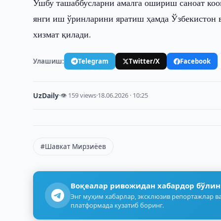
Ушбу ташаббусларни амалга ошириш саноат ко
янги иш ўринларини яратиш ҳамда Ўзбекистон 
хизмат қилади.
Улашиш:
Telegram
Twitter/X
Facebook
UzDaily
·
👁 159 views
·
18.06.2026 · 10:25
#Шавкат Мирзиёев
Воқеалар ривожидан хабардор бўлин
Энг муҳим хабарлар, эксклюзив репортажлар ва
платформада кузатиб боринг.