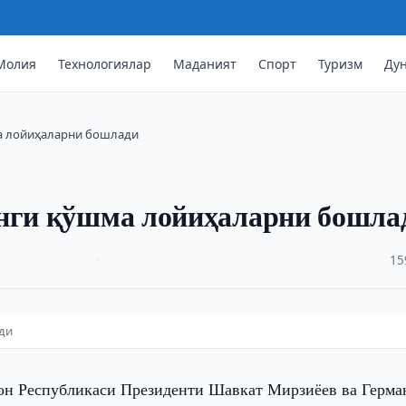
Молия
Технологиялар
Маданият
Спорт
Туризм
Ду
ма лойиҳаларни бошлади
янги қўшма лойиҳаларни бошла
·
15
ди
он Республикаси Президенти Шавкат Мирзиёев ва Герма