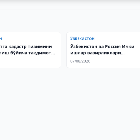
Н
ЎЗБЕКИСТОН
тга кадастр тизимини
Ўзбекистон ва Россия Ички
лиш бўйича тақдимот
ишлар вазирликлари
ҳамкорликни кенгайтириш
07/08/2026
масалаларини муҳокама
қилишди