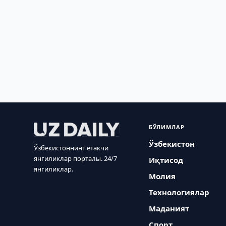
БЎЛИМЛАР
Ўзбекистон
Ўзбекистоннинг етакчи
янгиликлар порталы. 24/7
Иқтисод
янгиликлар.
Молия
Технологиялар
Маданият
Спорт