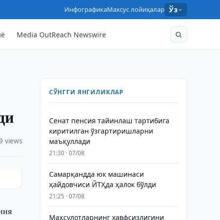
Инфографика
Махсус лойиҳалар
Ўз
нё
Media OutReach Newswire
СЎНГГИ ЯНГИЛИКЛАР
ди
Сенат пенсия тайинлаш тартибига
киритилган ўзгартиришларни
9 views
маъқуллади
21:30 · 07/08
Самарқандда юк машинаси
ҳайдовчиси ЙТҲда ҳалок бўлди
21:25 · 07/08
ния
Маҳсулотларнинг хавфсизлигини