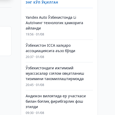
ЭНГ КЎП ЎҚИЛГАН
Yandex Auto Ўзбекистонда Li
Auto’нинг технологик ҳамкорига
айланди
19:56 · 01/08
Ўзбекистон ICCA халқаро
ассоциациясига аъзо бўлди
20:37 · 01/08
Ўзбекистондаги ижтимоий
муассасалар соғлом овқатланиш
тизимини такомиллаштирмоқда
20:45 · 01/08
Андижон вилоятида ер участкаси
билан боғлиқ фирибгарлик фош
этилди
09:30 · 01/08