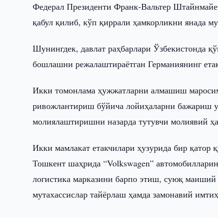
Федерал Президенти Франк-Вальтер Штайнмайер
қабул қилиб, кўп қиррали ҳамкорликни янада м
Шунингдек, давлат раҳбарлари Ўзбекистонда қ
бошлашни режалаштираётган Германиянинг етак
Икки томонлама ҳужжатларни алмашиш маросим
ривожлантириш бўйича лойиҳаларни бажариш уч
молиялаштиришни назарда тутувчи молиявий ҳа
Икки мамлакат етакчилари ҳузурида бир қатор 
Тошкент шаҳрида “Volkswagen” автомобиллари
логистика марказини барпо этиш, суюқ маиший
мутахассислар тайёрлаш ҳамда замонавий имти