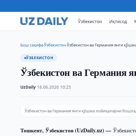
Ўзбекистон
Иқтисод
Бош саҳифа
Ўзбекистон
Ўзбекистон ва Германия янги қўш
›
›
ЎЗБЕКИСТОН
Ўзбекистон ва Германия 
UzDaily
·
18.06.2026
·
10:25
Ўзбекистон ва Германия янги қўшма лойиҳаларни бошла
Тошкент, Ўзбекистон (UzDaily.uz) —
Ўзбекист