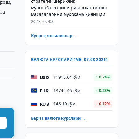
ириш,
стратегик шериклик
муносабатларини ривожлантириш
га
масалаларини муҳокама қилишди
20:43 · 07/08
Кўпроқ янгиликлар →
ВАЛЮТА КУРСЛАРИ (МБ, 07.08.2026)
USD
11915.64 сўм
↑ 0.24%
EUR
13749.46 сўм
↑ 0.23%
RUB
146.19 сўм
↓ 0.12%
Барча валюта курслари →