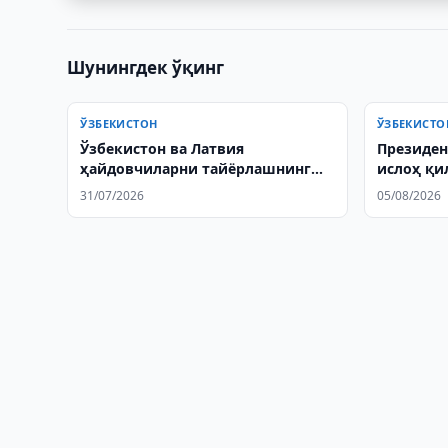
Шунингдек ўқинг
ЎЗБЕКИСТОН
ЎЗБЕКИСТО
Ўзбекистон ва Латвия
Президен
ҳайдовчиларни тайёрлашнинг
ислоҳ қи
янги тизимини тайёрламоқда
қилинди
31/07/2026
05/08/2026