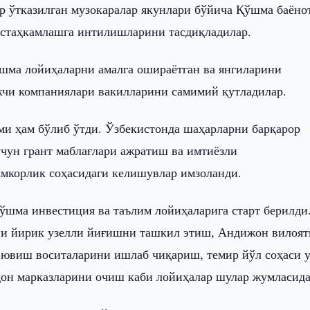
 ўтказилган музокаралар якунлари бўйича Қўшма баёно
устаҳкамлашга интилишларини тасдиқладилар.
ўшма лойиҳаларни амалга ошираётган ва янгиларини
чи компаниялари вакилларини самимий қутладилар.
и ҳам бўлиб ўтди. Ўзбекистонда шаҳарларни барқарор
ун грант маблағлари ажратиш ва имтиёзли
мкорлик соҳасидаги келишувлар имзоланди.
қўшма инвестиция ва таълим лойиҳаларига старт берилди
ни йирик узелли йиғишни ташкил этиш, Андижон вилоят
 ювиш воситаларини ишлаб чиқариш, темир йўл соҳаси 
ҳон марказларини очиш каби лойиҳалар шулар жумласида