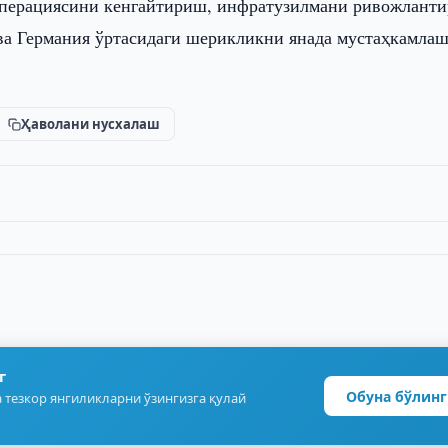
операциясини кенгайтириш, инфратузилмани ривожлант
ва Германия ўртасидаги шерикликни янада мустаҳкамлаш
Ҳаволани нусхалаш
г
Обуна бўлинг
 тезкор янгиликларни ўзингизга қулай