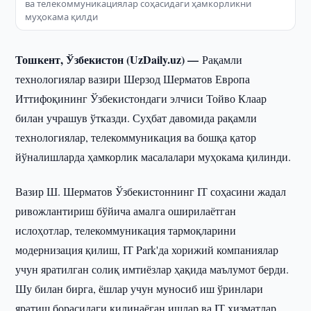
ва телекоммуникациялар соҳасидаги ҳамкорликни
муҳокама қилди
Тошкент, Ўзбекистон (UzDaily.uz) —
Рақамли
технологиялар вазири Шерзод Шерматов Европа
Иттифоқининг Ўзбекистондаги элчиси Тойво Клаар
билан учрашув ўтказди. Суҳбат давомида рақамли
технологиялар, телекоммуникация ва бошқа қатор
йўналишларда ҳамкорлик масалалари муҳокама қилинди.
Вазир Ш. Шерматов Ўзбекистоннинг IТ соҳасини жадал
ривожлантириш бўйича амалга оширилаётган
ислоҳотлар, телекоммуникация тармоқларини
модернизация қилиш, IТ Park'да хорижий компаниялар
учун яратилган солиқ имтиёзлар ҳақида маълумот берди.
Шу билан бирга, ёшлар учун муносиб иш ўринлари
яратиш борасидаги қилинаёган ишлар ва IТ хизматлар