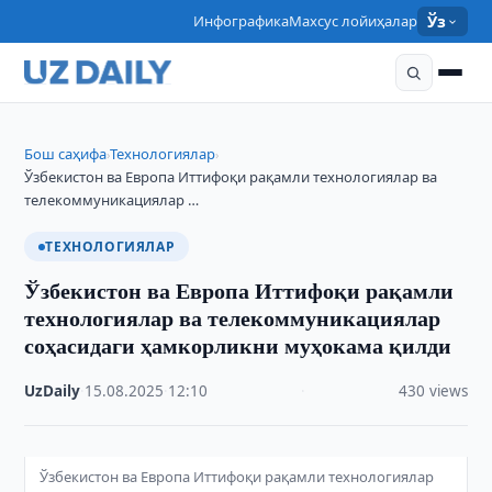
Инфографика
Махсус лойиҳалар
Ўз
Бош саҳифа
Технологиялар
›
›
Ўзбекистон ва Европа Иттифоқи рақамли технологиялар ва
телекоммуникациялар …
ТЕХНОЛОГИЯЛАР
Ўзбекистон ва Европа Иттифоқи рақамли
технологиялар ва телекоммуникациялар
соҳасидаги ҳамкорликни муҳокама қилди
UzDaily
·
15.08.2025
·
12:10
·
430 views
Ўзбекистон ва Европа Иттифоқи рақамли технологиялар