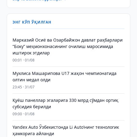
ЭНГ КЎП ЎҚИЛГАН
Марказий Осиё ва Озарбайжон давлат раҳбарлари
“Боку” меҳмонхонасининг очилиш маросимида
иштирок этдилар
00:01 · 01/08
Мухлиса Машарипова U17 жаҳон чемпионатида
олтин медал олди
23:45 · 31/07
Қуёш панеллар эгаларига 330 млрд сўмдан ортиқ
субсидия берилди
09:00 · 01/08
Yandex Auto Ўзбекистонда Li Auto’нинг технологик
ҳамкорига айланди