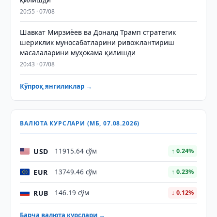
20:55 · 07/08
Шавкат Мирзиёев ва Доналд Трамп стратегик
шериклик муносабатларини ривожлантириш
масалаларини муҳокама қилишди
20:43 · 07/08
Кўпроқ янгиликлар →
ВАЛЮТА КУРСЛАРИ (МБ, 07.08.2026)
USD
11915.64 сўм
↑ 0.24%
EUR
13749.46 сўм
↑ 0.23%
RUB
146.19 сўм
↓ 0.12%
Барча валюта курслари →