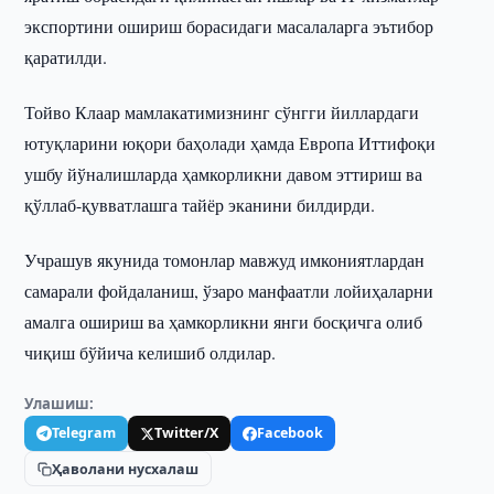
экспортини ошириш борасидаги масалаларга эътибор
қаратилди.
Тойво Клаар мамлакатимизнинг сўнгги йиллардаги
ютуқларини юқори баҳолади ҳамда Европа Иттифоқи
ушбу йўналишларда ҳамкорликни давом эттириш ва
қўллаб-қувватлашга тайёр эканини билдирди.
Учрашув якунида томонлар мавжуд имкониятлардан
самарали фойдаланиш, ўзаро манфаатли лойиҳаларни
амалга ошириш ва ҳамкорликни янги босқичга олиб
чиқиш бўйича келишиб олдилар.
Улашиш:
Telegram
Twitter/X
Facebook
Ҳаволани нусхалаш