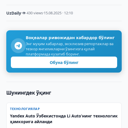
UzDaily
·
👁 430 views
·
15.08.2025 · 12:10
Воқеалар ривожидан хабардор бўлинг
Энг муҳим хабарлар, эксклюзив репортажлар ва
тезкор янгиликларни ўзингизга қулай
платформада кузатиб боринг.
Обуна бўлинг
Шунингдек ўқинг
ТЕХНОЛОГИЯЛАР
Yandex Auto Ўзбекистонда Li Auto’нинг технологик
ҳамкорига айланди