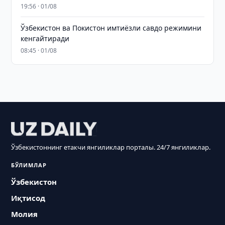
19:56 · 01/08
Ўзбекистон ва Покистон имтиёзли савдо режимини
кенгайтиради
08:45 · 01/08
Ўзбекистоннинг етакчи янгиликлар порталы. 24/7 янгиликлар.
БЎЛИМЛАР
Ўзбекистон
Иқтисод
Молия