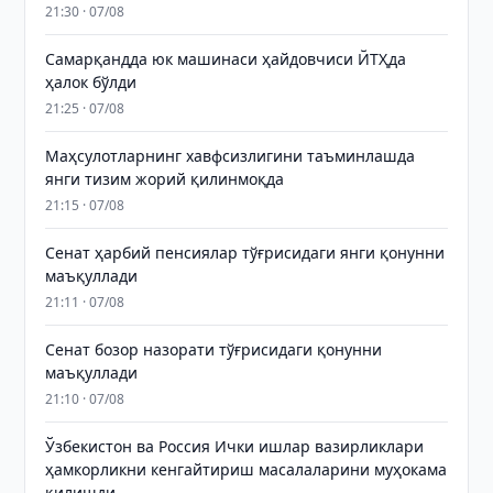
21:30 · 07/08
Самарқандда юк машинаси ҳайдовчиси ЙТҲда
ҳалок бўлди
21:25 · 07/08
Маҳсулотларнинг хавфсизлигини таъминлашда
янги тизим жорий қилинмоқда
21:15 · 07/08
Сенат ҳарбий пенсиялар тўғрисидаги янги қонунни
маъқуллади
21:11 · 07/08
Сенат бозор назорати тўғрисидаги қонунни
маъқуллади
21:10 · 07/08
Ўзбекистон ва Россия Ички ишлар вазирликлари
ҳамкорликни кенгайтириш масалаларини муҳокама
қилишди