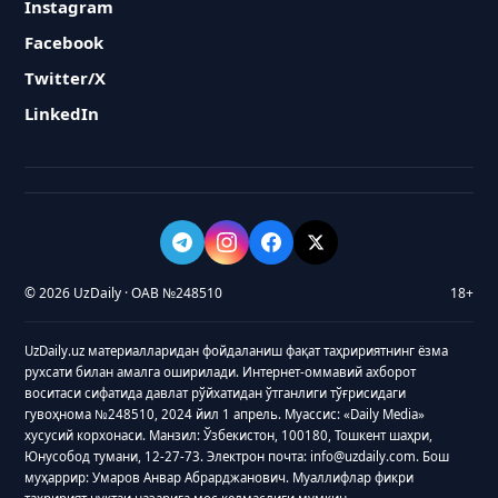
Instagram
Facebook
Twitter/X
LinkedIn
© 2026 UzDaily · ОАВ №248510
18+
UzDaily.uz материалларидан фойдаланиш фақат таҳририятнинг ёзма
рухсати билан амалга оширилади. Интернет-оммавий ахборот
воситаси сифатида давлат рўйхатидан ўтганлиги тўғрисидаги
гувоҳнома №248510, 2024 йил 1 апрель. Муассис: «Daily Media»
хусусий корхонаси. Манзил: Ўзбекистон, 100180, Тошкент шаҳри,
Юнусобод тумани, 12-27-73. Электрон почта: info@uzdaily.com. Бош
муҳаррир: Умаров Анвар Абрарджанович. Муаллифлар фикри