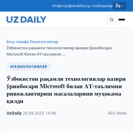
Инфографика
Махсус лойиҳалар
Ўз
Бош саҳифа
Технологиялар
›
›
Ўзбекистон рақамли технологиялар вазири ўринбосари
Microsoft билан AТ-таълимни …
ТЕХНОЛОГИЯЛАР
Ўзбекистон рақамли технологиялар вазири
ўринбосари Microsoft билан AТ-таълимни
ривожлантириш масалаларини муҳокама
қилди
UzDaily
·
28.09.2025
·
14:46
·
403 views