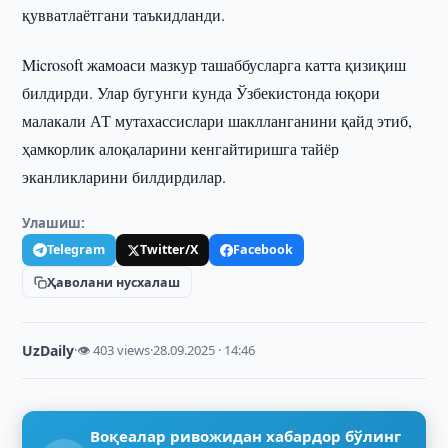
қувватлаётгани таъкидланди.
Microsoft жамоаси мазкур ташаббусларга катта қизиқиш
билдирди. Улар бугунги кунда Ўзбекистонда юқори
малакали АТ мутахассислари шаклланганини қайд этиб,
ҳамкорлик алоқаларини кенгайтиришга тайёр
эканликларини билдирдилар.
Улашиш:
Telegram
Twitter/X
Facebook
Ҳаволани нусхалаш
UzDaily
·
👁 403 views
·
28.09.2025 · 14:46
Воқеалар ривожидан хабардор бўлинг