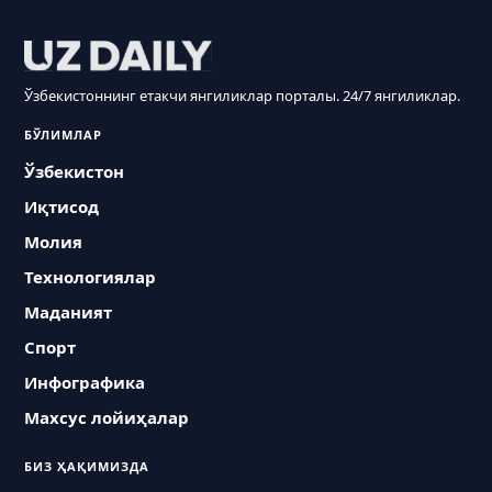
Ўзбекистоннинг етакчи янгиликлар порталы. 24/7 янгиликлар.
БЎЛИМЛАР
Ўзбекистон
Иқтисод
Молия
Технологиялар
Маданият
Спорт
Инфографика
Махсус лойиҳалар
БИЗ ҲАҚИМИЗДА