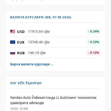
ВАЛЮТА КУРСЛАРИ (МБ, 07.08.2026)
USD
11915.64 сўм
↑ 0.24%
EUR
13749.46 сўм
↑ 0.23%
RUB
146.19 сўм
↓ 0.12%
Барча валюта курслари →
ЭНГ КЎП ЎҚИЛГАН
Yandex Auto Ўзбекистонда Li Auto’нинг технологик
ҳамкорига айланди
19:56 · 01/08