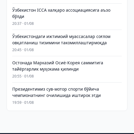
Ўзбекистон ICCA халқаро ассоциациясига аъзо
бўлди
20:37 · 01/08
Ўзбекистондаги ижтимоий муассасалар соғлом
овқатланиш тизимини такомиллаштирмоқда
20:45 · 01/08
Остонада Марказий Осиё-Корея саммитига
тайёргарлик муҳокама қилинди
20:55 · 01/08
Президентимиз сув-мотор спорти бўйича
чемпионатнинг очилишида иштирок этди
19:59 · 01/08