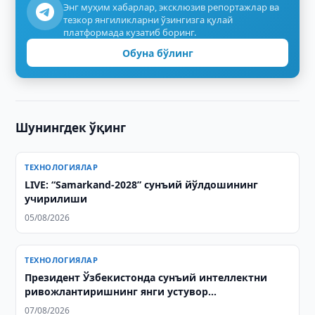
Энг муҳим хабарлар, эксклюзив репортажлар ва
тезкор янгиликларни ўзингизга қулай
платформада кузатиб боринг.
Обуна бўлинг
Шунингдек ўқинг
ТЕХНОЛОГИЯЛАР
LIVE: “Samarkand-2028” сунъий йўлдошининг
учирилиши
05/08/2026
ТЕХНОЛОГИЯЛАР
Президент Ўзбекистонда сунъий интеллектни
ривожлантиришнинг янги устувор
йўналишларини белгилаб берди
07/08/2026