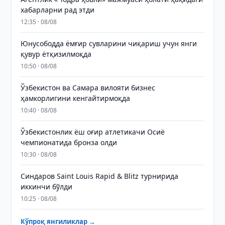
хабарларни рад этди
12:35 · 08/08
Юнусободда ёмғир сувларини чиқариш учун янги
қувур ётқизилмоқда
10:50 · 08/08
Ўзбекистон ва Самара вилояти бизнес
ҳамкорлигини кенгайтирмоқда
10:40 · 08/08
Ўзбекистонлик ёш оғир атлетикачи Осиё
чемпионатида бронза олди
10:30 · 08/08
Синдаров Saint Louis Rapid & Blitz турнирида
иккинчи бўлди
10:25 · 08/08
Кўпроқ янгиликлар →