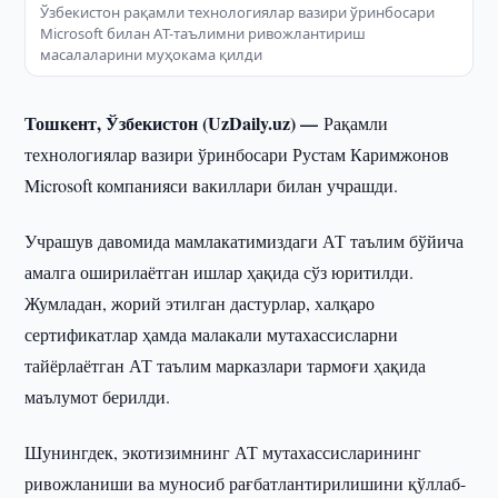
Ўзбекистон рақамли технологиялар вазири ўринбосари
Microsoft билан AТ-таълимни ривожлантириш
масалаларини муҳокама қилди
Тошкент, Ўзбекистон (UzDaily.uz) —
Рақамли
технологиялар вазири ўринбосари Рустам Каримжонов
Microsoft компанияси вакиллари билан учрашди.
Учрашув давомида мамлакатимиздаги АТ таълим бўйича
амалга оширилаётган ишлар ҳақида сўз юритилди.
Жумладан, жорий этилган дастурлар, халқаро
сертификатлар ҳамда малакали мутахассисларни
тайёрлаётган АТ таълим марказлари тармоғи ҳақида
маълумот берилди.
Шунингдек, экотизимнинг АТ мутахассисларининг
ривожланиши ва муносиб рағбатлантирилишини қўллаб-