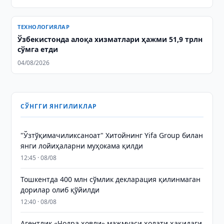
ТЕХНОЛОГИЯЛАР
Ўзбекистонда алоқа хизматлари ҳажми 51,9 трлн
сўмга етди
04/08/2026
СЎНГГИ ЯНГИЛИКЛАР
"Ўзтўқимачиликсаноат" Хитойнинг Yifa Group билан
янги лойиҳаларни муҳокама қилди
12:45 · 08/08
Тошкентда 400 млн сўмлик декларация қилинмаган
дорилар олиб қўйилди
12:40 · 08/08
Агентлик «Чодра ҳовли» мажмуаси ҳолати ҳақидаги