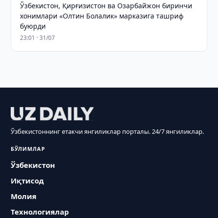
Ўзбекистон, Қирғизистон ва Озарбайжон биринчи
хонимлари «Олтин Болалик» марказига ташриф
буюрди
23:01 · 31/07
Ўзбекистоннинг етакчи янгиликлар порталы. 24/7 янгиликлар.
БЎЛИМЛАР
Ўзбекистон
Иқтисод
Молия
Технологиялар