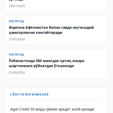
29/07/2026
ИҚТИСОД
Фарғона Афғонистон билан савдо-иқтисодий
ҳамкорликни кенгайтиради
27/07/2026
ИҚТИСОД
Ўзбекистонда 580 мингдан ортиқ ижара
шартномаси рўйхатдан ўтказилди
01/08/2026
СЎНГГИ ЯНГИЛИКЛАР
Agat Credit 50 млрд сўмлик кредит жалб қилади