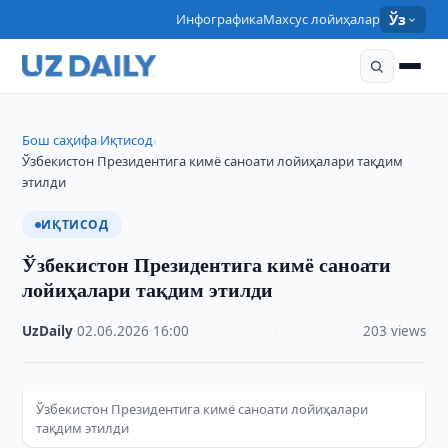
Инфографика
Махсус лойиҳалар
Ўз
Бош саҳифа
Иқтисод
›
›
Ўзбекистон Президентига кимё саноати лойиҳалари тақдим
этилди
ИҚТИСОД
Ўзбекистон Президентига кимё саноати
лойиҳалари тақдим этилди
UzDaily
·
02.06.2026
·
16:00
·
203 views
Ўзбекистон Президентига кимё саноати лойиҳалари
тақдим этилди