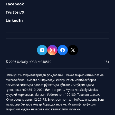
Facebook
Twitter/X
LinkedIn
© 2026 UzDaily · ОАВ №248510
18+
UzDaily.uz материалларидан фойдаланиш фақат таҳририятнинг ёзма
рухсати билан амалга оширилади. Интернет-оммавий ахборот
воситаси сифатида давлат рўйхатидан ўтганлиги тўғрисидаги
гувоҳнома №248510, 2024 йил 1 апрель. Муассис: «Daily Media»
хусусий корхонаси. Манзил: Ўзбекистон, 100180, Тошкент шаҳри,
Юнусобод тумани, 12-27-73. Электрон почта: info@uzdaily.com. Бош
муҳаррир: Умаров Анвар Абрарджанович. Муаллифлар фикри
таҳририят нуқтаи назарига мос келмаслиги мумкин.