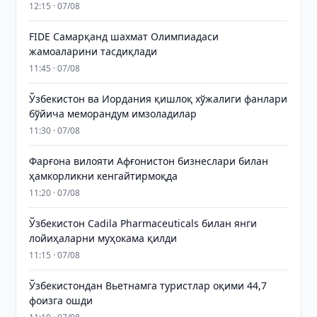
12:15 · 07/08
FIDE Самарқанд шахмат Олимпиадаси
жамоаларини тасдиқлади
11:45 · 07/08
Ўзбекистон ва Иордания қишлоқ хўжалиги фанлари
бўйича меморандум имзоладилар
11:30 · 07/08
Фарғона вилояти Афғонистон бизнеслари билан
ҳамкорликни кенгайтирмоқда
11:20 · 07/08
Ўзбекистон Cadila Pharmaceuticals билан янги
лойиҳаларни муҳокама қилди
11:15 · 07/08
Ўзбекистондан Вьетнамга туристлар оқими 44,7
фоизга ошди