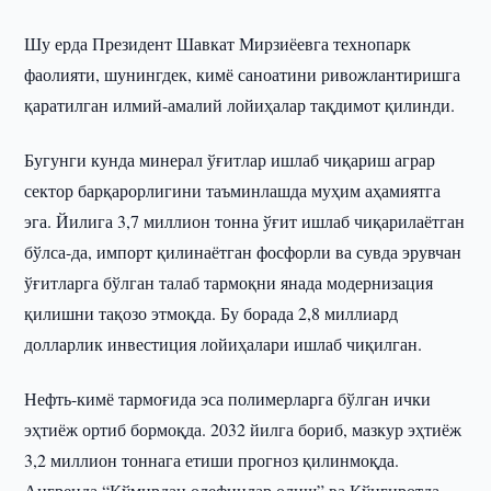
Шу ерда Президент Шавкат Мирзиёевга технопарк
фаолияти, шунингдек, кимё саноатини ривожлантиришга
қаратилган илмий-амалий лойиҳалар тақдимот қилинди.
Бугунги кунда минерал ўғитлар ишлаб чиқариш аграр
сектор барқарорлигини таъминлашда муҳим аҳамиятга
эга. Йилига 3,7 миллион тонна ўғит ишлаб чиқарилаётган
бўлса-да, импорт қилинаётган фосфорли ва сувда эрувчан
ўғитларга бўлган талаб тармоқни янада модернизация
қилишни тақозо этмоқда. Бу борада 2,8 миллиард
долларлик инвестиция лойиҳалари ишлаб чиқилган.
Нефть-кимё тармоғида эса полимерларга бўлган ички
эҳтиёж ортиб бормоқда. 2032 йилга бориб, мазкур эҳтиёж
3,2 миллион тоннага етиши прогноз қилинмоқда.
Ангренда “Кўмирдан олефинлар олиш” ва Қўнғиротда