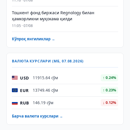
11:10 · 07/08
Тошкент фонд биржаси Regnology билан
ҳамкорликни муҳокама қилди
11:05 · 07/08
Кўпроқ янгиликлар →
ВАЛЮТА КУРСЛАРИ (МБ, 07.08.2026)
USD
11915.64 сўм
↑ 0.24%
EUR
13749.46 сўм
↑ 0.23%
RUB
146.19 сўм
↓ 0.12%
Барча валюта курслари →