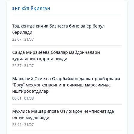
ЭНГ КЎП ЎҚИЛГАН
Тошкентда кичик бизнесга бино ва ер бепул
берилади
23:07 · 31/07
Саида Мирзиёева болалар майдончалари
қурилишига қарши чиқди
22:57 · 31/07
Марказий Осиё ва Озарбайжон давлат раҳбарлари
“Боку” меҳмонхонасининг очилиш маросимида
иштирок этдилар
00:01 · 01/08
Мухлиса Машарипова U17 жаҳон чемпионатида
олтин медал олди
23:45 · 31/07