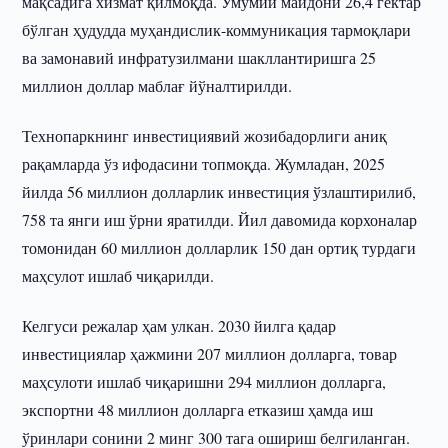
мақсадига хизмат қилмоқда. Умумий майдони 26,4 гектар
бўлган ҳудудда муҳандислик-коммуникация тармоқлари
ва замонавий инфратузилмани шакллантиришга 25
миллион доллар маблағ йўналтирилди.
Технопаркнинг инвестициявий жозибадорлиги аниқ
рақамларда ўз ифодасини топмоқда. Жумладан, 2025
йилда 56 миллион долларлик инвестиция ўзлаштирилиб,
758 та янги иш ўрни яратилди. Йил давомида корхоналар
томонидан 60 миллион долларлик 150 дан ортиқ турдаги
маҳсулот ишлаб чиқарилди.
Келгуси режалар ҳам улкан. 2030 йилга қадар
инвестициялар ҳажмини 207 миллион долларга, товар
маҳсулоти ишлаб чиқаришни 294 миллион долларга,
экспортни 48 миллион долларга етказиш ҳамда иш
ўринлари сонини 2 минг 300 тага ошириш белгиланган.