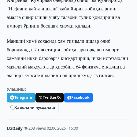
“Нафтани қайта ишлаш” каби йирик лойиҳаларнинг
амалга оширилиши ушбу талабни тўлиқ қондириш ва
импорт ўрнини босишга хизмат қилади.
Маиший кимё соҳасида ҳам тизимли ишлар олиб
борилмоқда. Инвестиция лойиҳалари орқали импорт
ҳажмини икки баробарга қисқартириш, ички истеъмолни
маҳаллий маҳсулотлар ҳисобига 64 фоизгача етказиш ва
экспорт кўрсаткичларини ошириш кўзда тутилган.
Улашиш:
Telegram
Twitter/X
Facebook
Ҳаволани нусхалаш
UzDaily
·
👁 203 views
·
02.06.2026 · 16:00