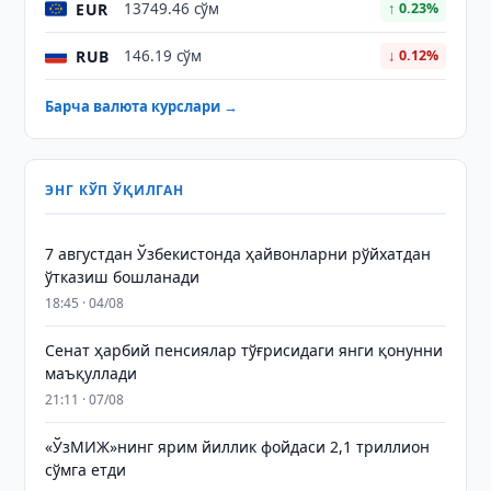
EUR
13749.46 сўм
↑ 0.23%
RUB
146.19 сўм
↓ 0.12%
Барча валюта курслари →
ЭНГ КЎП ЎҚИЛГАН
7 августдан Ўзбекистонда ҳайвонларни рўйхатдан
ўтказиш бошланади
18:45 · 04/08
Сенат ҳарбий пенсиялар тўғрисидаги янги қонунни
маъқуллади
21:11 · 07/08
«ЎзМИЖ»нинг ярим йиллик фойдаси 2,1 триллион
сўмга етди