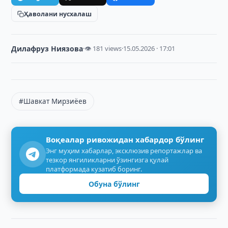
Ҳаволани нусхалаш
Дилафруз Ниязова
·
👁 181 views
·
15.05.2026 · 17:01
#Шавкат Мирзиёев
Воқеалар ривожидан хабардор бўлинг
Энг муҳим хабарлар, эксклюзив репортажлар ва
тезкор янгиликларни ўзингизга қулай
платформада кузатиб боринг.
Обуна бўлинг