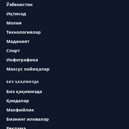
Ўзбекистон
Иқтисод
Молия
Технологиялар
Маданият
Спорт
Инфографика
Махсус лойиҳалар
БИЗ ҲАҚИМИЗДА
Биз ҳақимизда
Қоидалар
Макфийлик
Бизнинг иловалар
Реклама