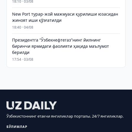
18:10 · 03/08
New Port турар-жой мажмуаси қурилиши юзасидан
жиноят иши қўзғатилди
18:40 · 04/08
Президентга “Ўзбекнефтегаз”нинг йилнинг
биринчи ярмидаги фаолияти ҳақида маълумот
берилди
17:54 · 03/08
Ўзбекистоннинг етакчи янгиликлар порталы. 24/7 янгиликлар.
БЎЛИМЛАР