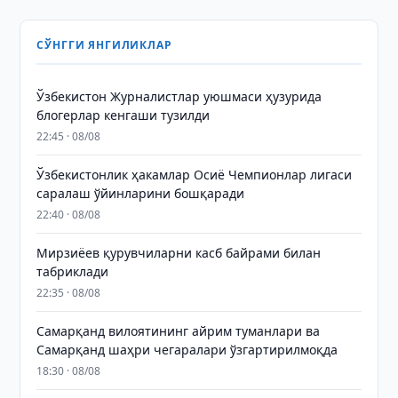
СЎНГГИ ЯНГИЛИКЛАР
Ўзбекистон Журналистлар уюшмаси ҳузурида
блогерлар кенгаши тузилди
22:45 · 08/08
Ўзбекистонлик ҳакамлар Осиё Чемпионлар лигаси
саралаш ўйинларини бошқаради
22:40 · 08/08
Мирзиёев қурувчиларни касб байрами билан
табриклади
22:35 · 08/08
Самарқанд вилоятининг айрим туманлари ва
Самарқанд шаҳри чегаралари ўзгартирилмоқда
18:30 · 08/08