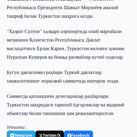
Республикаси Президенти Шавкат Мирзиёев амалий
ташриф билан Туркистон шаҳрига келди.
“Ҳазрат Султон” халқаро аэропортида олий мартабали
меҳмонни Қозоғистон Республикаси Давлат
маслаҳатчиси Ерлан Карин, Туркистон вилояти ҳокими
Нуралхан Кушеров ва бошқа расмийлар кутиб олдилар.
Бугун давлатимиз раҳбари Туркий давлатлар
ташкилотининг норасмий саммитида иштирок этади.
Саммитда қатнашувчи делегациялар раҳбарлари
Туркистон шаҳридаги тарихий ёдгорликлар ва маданий
объектлар билан танишиши ҳам режалаштирилган.
Улашиш:
Telegram
Twitter/X
Facebook