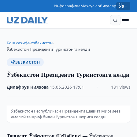
Инфографика
Махсус лойиҳалар
Ўз
Бош саҳифа
Ўзбекистон
›
›
Ўзбекистон Президенти Туркистонга келди
ЎЗБЕКИСТОН
Ўзбекистон Президенти Туркистонга келди
Дилафруз Ниязова
·
15.05.2026
·
17:01
·
181 views
Ўзбекистон Республикаси Президенти Шавкат Мирзиёев
амалий ташриф билан Туркистон шаҳрига келди.
Тошкент, Ўзбекистон (UzDaily.uz) —
Ўзбекистон