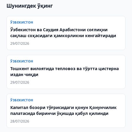
Шунингдек ўқинг
ЎЗБЕКИСТОН
Ўзбекистон ва Саудия Арабистони соғлиқни
сақлаш соҳасидаги ҳамкорликни кенгайтиради
29/07/2026
ЎЗБЕКИСТОН
Тошкент вилоятида тепловоз ва тўртта цистерна
издан чиқди
29/07/2026
ЎЗБЕКИСТОН
Капитал бозори тўғрисидаги қонун Қонунчилик
палатасида биринчи ўқишда қабул қилинди
28/07/2026