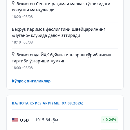
Ўзбекистон Сенати рақамли марказ тўғрисидаги
қонунни маъқуллади
18:20 · 08/08
Беҳруз Каримов фаолиятини Швейцариянинг
«Лугано» клубида давом эттиради
18:10 · 08/08
Ўзбекистонда ЙҲҚ бўйича ишларни кўриб чиқиш
тартиби ўзгариши мумкин
18:00 · 08/08
Кўпроқ янгиликлар →
ВАЛЮТА КУРСЛАРИ (МБ, 07.08.2026)
USD
11915.64 сўм
↑ 0.24%