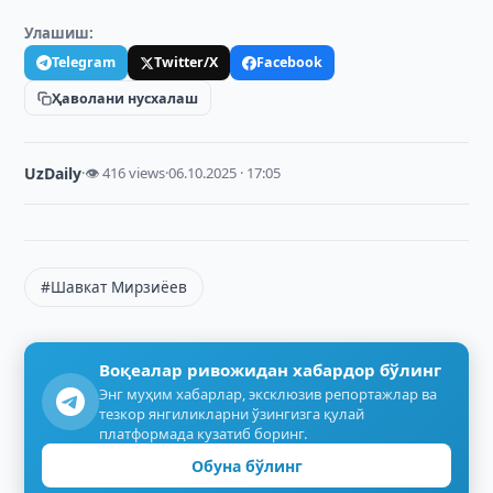
Улашиш:
Telegram
Twitter/X
Facebook
Ҳаволани нусхалаш
UzDaily
·
👁 416 views
·
06.10.2025 · 17:05
#Шавкат Мирзиёев
Воқеалар ривожидан хабардор бўлинг
Энг муҳим хабарлар, эксклюзив репортажлар ва
тезкор янгиликларни ўзингизга қулай
платформада кузатиб боринг.
Обуна бўлинг