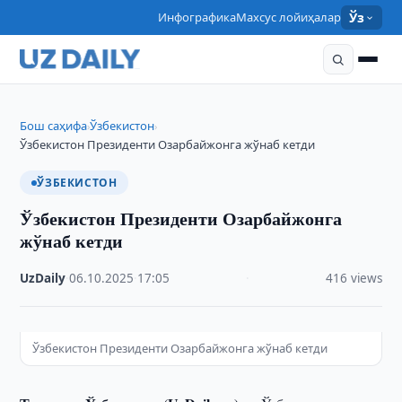
Инфографика
Махсус лойиҳалар
Ўз
Бош саҳифа
Ўзбекистон
›
›
Ўзбекистон Президенти Озарбайжонга жўнаб кетди
ЎЗБЕКИСТОН
Ўзбекистон Президенти Озарбайжонга
жўнаб кетди
UzDaily
·
06.10.2025
·
17:05
·
416 views
Ўзбекистон Президенти Озарбайжонга жўнаб кетди