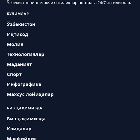
Ўзбекистоннинг етакчи янгиликлар порталы. 24/7 янгиликлар.
БЎЛИМЛАР
Ўзбекистон
Иқтисод
Молия
Технологиялар
Маданият
Спорт
Инфографика
Махсус лойиҳалар
БИЗ ҲАҚИМИЗДА
Биз ҳақимизда
Қоидалар
Макфийлик