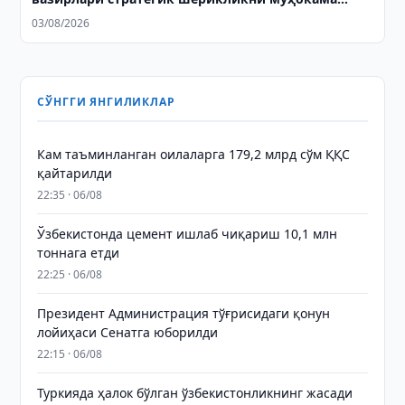
қилди
03/08/2026
СЎНГГИ ЯНГИЛИКЛАР
Кам таъминланган оилаларга 179,2 млрд сўм ҚҚС
қайтарилди
22:35 · 06/08
Ўзбекистонда цемент ишлаб чиқариш 10,1 млн
тоннага етди
22:25 · 06/08
Президент Администрация тўғрисидаги қонун
лойиҳаси Сенатга юборилди
22:15 · 06/08
Туркияда ҳалок бўлган ўзбекистонликнинг жасади