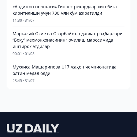
«Андижон полькаси» Гиннес рекордлар китобига
киритилиши учун 730 млн сўм ажратилди
11:30 · 31/07
Марказий Осиё ва Озарбайжон давлат раҳбарлари
“Боку” меҳмонхонасининг очилиш маросимида
иштирок этдилар
00:01 · 01/08
Мухлиса Машарипова U17 жаҳон чемпионатида
олтин медал олди
23:45 · 31/07