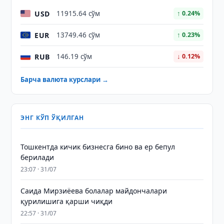
USD
11915.64 сўм
↑ 0.24%
EUR
13749.46 сўм
↑ 0.23%
RUB
146.19 сўм
↓ 0.12%
Барча валюта курслари →
ЭНГ КЎП ЎҚИЛГАН
Тошкентда кичик бизнесга бино ва ер бепул
берилади
23:07 · 31/07
Саида Мирзиёева болалар майдончалари
қурилишига қарши чиқди
22:57 · 31/07