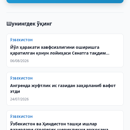
Шунингдек ўқинг
ЎЗБЕКИСТОН
Йўл ҳаракати хавфсизлигини оширишга
қаратилган қонун лойиҳаси Сенатга тақдим
этилди
06/08/2026
ЎЗБЕКИСТОН
Ангренда жуфтлик ис газидан заҳарланиб вафот
этди
24/07/2026
ЎЗБЕКИСТОН
Ўзбекистон ва Ҳиндистон ташқи ишлар
вазирлари стратегик шерикликни муҳокама