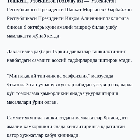
Тошкент, Ўзбекистон (UzDaily.uz) —
Ўзбекистон
Республикаси Президенти Шавкат Мирзиёев Озарбайжон
Республикаси Президенти Илҳом Алиевнинг таклифига
биноан 6 октябрь куни амалий ташриф билан ушбу
мамлакатга жўнаб кетди.
Давлатимиз раҳбари Туркий давлатлар ташкилотининг
навбатдаги саммити асосий тадбирларида иштирок этади.
"Минтақавий тинчлик ва хавфсизлик" мавзусида
ўтказилаётган учрашув кун тартибидан устувор соҳаларда
кўп томонлама ҳамкорликни янада чуқурлаштириш
масалалари ўрин олган.
Саммит якунида ташкилотдаги мамлакатлар ўртасидаги
амалий ҳамкорликни янада кенгайтиришга қаратилган
қатор ҳужжатлар қабул қилинади.