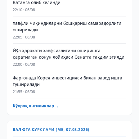
Ватанга олиб келинди
22:10 · 06/08
Хавфли чиқиндиларни бошқариш самарадорлиги
оширилади
22:05 · 06/08
Йўл ҳаракати хавфсизлигини оширишга
қаратилган қонун лойиҳаси Сенатга тақдим этилди
22:00 · 06/08
Фарғонада Корея инвестицияси билан завод ишга
туширилади
21:55 · 06/08
Кўпроқ янгиликлар →
ВАЛЮТА КУРСЛАРИ (МБ, 07.08.2026)