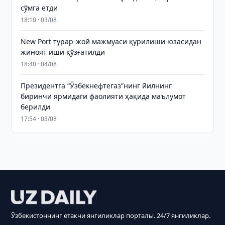
сўмга етди
18:10 · 03/08
New Port турар-жой мажмуаси қурилиши юзасидан
жиноят иши қўзғатилди
18:40 · 04/08
Президентга “Ўзбекнефтегаз”нинг йилнинг
биринчи ярмидаги фаолияти ҳақида маълумот
берилди
17:54 · 03/08
Ўзбекистоннинг етакчи янгиликлар порталы. 24/7 янгиликлар.