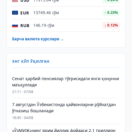
USD
11915.64 сўм
EUR
13749.46 сўм
↑ 0.23%
RUB
146.19 сўм
↓ 0.12%
Барча валюта курслари →
ЭНГ КЎП ЎҚИЛГАН
Сенат ҳарбий пенсиялар тўғрисидаги янги қонунни
маъқуллади
21:11 · 07/08
7 августдан Ўзбекистонда ҳайвонларни рўйхатдан
ўтказиш бошланади
18:45 · 04/08
«ЎзМИЖ»нинг ярим йиллик фойдаси 2,1 триллион