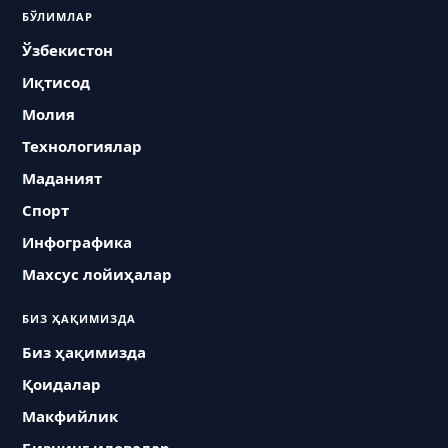
БЎЛИМЛАР
Ўзбекистон
Иқтисод
Молия
Технологиялар
Маданият
Спорт
Инфографика
Махсус лойиҳалар
БИЗ ҲАҚИМИЗДА
Биз ҳақимизда
Қоидалар
Макфийлик