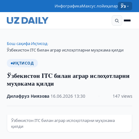
Инфографика
Махсус лойиҳалар
Ўз
Бош саҳифа
Иқтисод
›
›
Ўзбекистон ITC билан аграр ислоҳотларни муҳокама қилди
ИҚТИСОД
Ўзбекистон ITC билан аграр ислоҳотларни
муҳокама қилди
Дилафруз Ниязова
·
16.06.2026
·
13:30
·
147 views
Ўзбекистон ITC билан аграр ислоҳотларни муҳокама
қилди