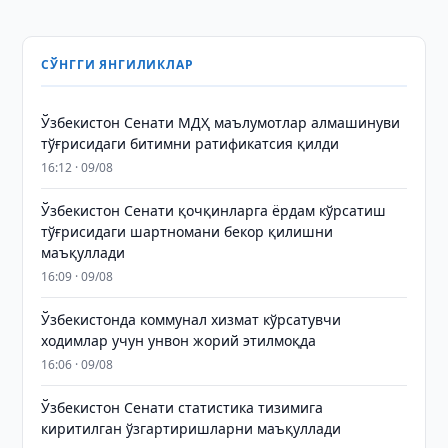
СЎНГГИ ЯНГИЛИКЛАР
Ўзбекистон Сенати МДҲ маълумотлар алмашинуви
тўғрисидаги битимни ратификатсия қилди
16:12 · 09/08
Ўзбекистон Сенати қочқинларга ёрдам кўрсатиш
тўғрисидаги шартномани бекор қилишни
маъқуллади
16:09 · 09/08
Ўзбекистонда коммунал хизмат кўрсатувчи
ходимлар учун унвон жорий этилмоқда
16:06 · 09/08
Ўзбекистон Сенати статистика тизимига
киритилган ўзгартиришларни маъқуллади