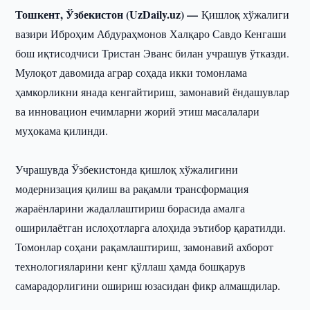
Тошкент, Ўзбекистон (UzDaily.uz) —
Қишлоқ хўжалиги
вазири Иброҳим Абдураҳмонов Халқаро Савдо Кенгаши
бош иқтисодчиси Тристан Эванс билан учрашув ўтказди.
Мулоқот давомида аграр соҳада икки томонлама
ҳамкорликни янада кенгайтириш, замонавий ёндашувлар
ва инновацион ечимларни жорий этиш масалалари
муҳокама қилинди.
Учрашувда Ўзбекистонда қишлоқ хўжалигини
модернизация қилиш ва рақамли трансформация
жараёнларини жадаллаштириш борасида амалга
оширилаётган ислоҳотларга алоҳида эътибор қаратилди.
Томонлар соҳани рақамлаштириш, замонавий ахборот
технологияларини кенг қўллаш ҳамда бошқарув
самарадорлигини ошириш юзасидан фикр алмашдилар.