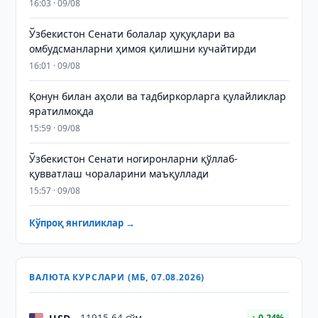
16:03 · 09/08
Ўзбекистон Сенати болалар ҳуқуқлари ва
омбудсманларни ҳимоя қилишни кучайтирди
16:01 · 09/08
Қонун билан аҳоли ва тадбиркорларга қулайликлар
яратилмоқда
15:59 · 09/08
Ўзбекистон Сенати ногиронларни қўллаб-
қувватлаш чораларини маъқуллади
15:57 · 09/08
Кўпроқ янгиликлар →
ВАЛЮТА КУРСЛАРИ (МБ, 07.08.2026)
↑ 0.24%