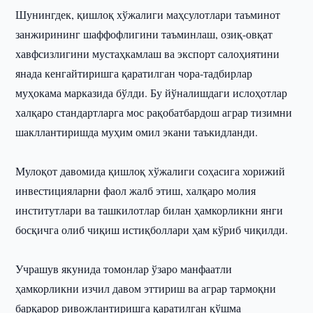
Шунингдек, қишлоқ хўжалиги маҳсулотлари таъминот
занжирининг шаффофлигини таъминлаш, озиқ-овқат
хавфсизлигини мустаҳкамлаш ва экспорт салоҳиятини
янада кенгайтиришга қаратилган чора-тадбирлар
муҳокама марказида бўлди. Бу йўналишдаги ислоҳотлар
халқаро стандартларга мос рақобатбардош аграр тизимни
шакллантиришда муҳим омил экани таъкидланди.
Мулоқот давомида қишлоқ хўжалиги соҳасига хорижий
инвестицияларни фаол жалб этиш, халқаро молия
институтлари ва ташкилотлар билан ҳамкорликни янги
босқичга олиб чиқиш истиқболлари ҳам кўриб чиқилди.
Учрашув якунида томонлар ўзаро манфаатли
ҳамкорликни изчил давом эттириш ва аграр тармоқни
барқарор ривожлантиришга қаратилган қўшма