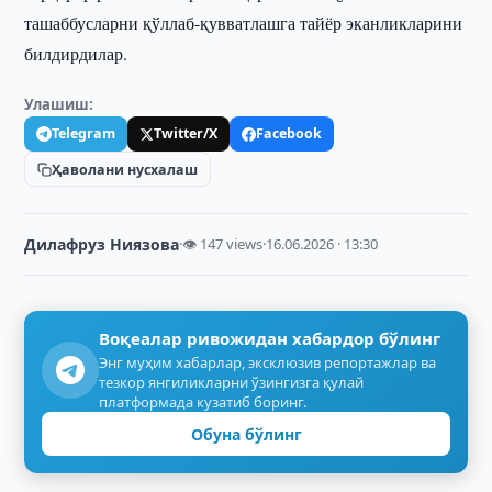
ташаббусларни қўллаб-қувватлашга тайёр эканликларини
билдирдилар.
Улашиш:
Telegram
Twitter/X
Facebook
Ҳаволани нусхалаш
Дилафруз Ниязова
·
👁 147 views
·
16.06.2026 · 13:30
Воқеалар ривожидан хабардор бўлинг
Энг муҳим хабарлар, эксклюзив репортажлар ва
тезкор янгиликларни ўзингизга қулай
платформада кузатиб боринг.
Обуна бўлинг