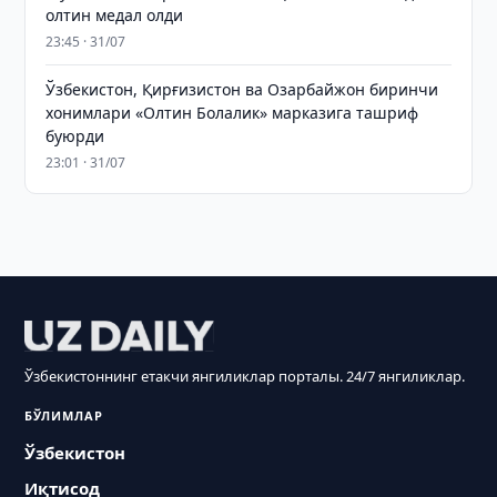
олтин медал олди
23:45 · 31/07
Ўзбекистон, Қирғизистон ва Озарбайжон биринчи
хонимлари «Олтин Болалик» марказига ташриф
буюрди
23:01 · 31/07
Ўзбекистоннинг етакчи янгиликлар порталы. 24/7 янгиликлар.
БЎЛИМЛАР
Ўзбекистон
Иқтисод