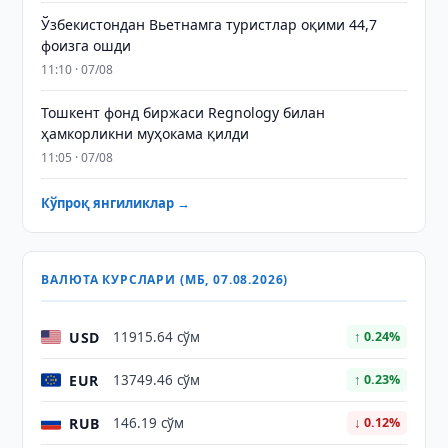
Ўзбекистондан Вьетнамга туристлар оқими 44,7
фоизга ошди
11:10 · 07/08
Тошкент фонд биржаси Regnology билан
ҳамкорликни муҳокама қилди
11:05 · 07/08
Кўпроқ янгиликлар →
ВАЛЮТА КУРСЛАРИ (МБ, 07.08.2026)
USD
11915.64 сўм
↑ 0.24%
EUR
13749.46 сўм
↑ 0.23%
RUB
146.19 сўм
↓ 0.12%