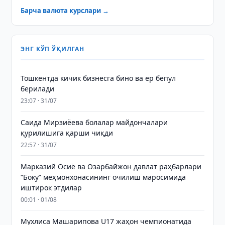
Барча валюта курслари →
ЭНГ КЎП ЎҚИЛГАН
Тошкентда кичик бизнесга бино ва ер бепул
берилади
23:07 · 31/07
Саида Мирзиёева болалар майдончалари
қурилишига қарши чиқди
22:57 · 31/07
Марказий Осиё ва Озарбайжон давлат раҳбарлари
“Боку” меҳмонхонасининг очилиш маросимида
иштирок этдилар
00:01 · 01/08
Мухлиса Машарипова U17 жаҳон чемпионатида