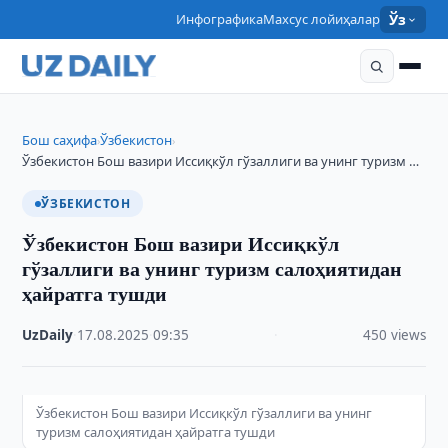
Инфографика
Махсус лойиҳалар
Ўз
Бош саҳифа
Ўзбекистон
›
›
Ўзбекистон Бош вазири Иссиқкўл гўзаллиги ва унинг туризм …
ЎЗБЕКИСТОН
Ўзбекистон Бош вазири Иссиқкўл
гўзаллиги ва унинг туризм салоҳиятидан
ҳайратга тушди
UzDaily
·
17.08.2025
·
09:35
·
450 views
Ўзбекистон Бош вазири Иссиқкўл гўзаллиги ва унинг
туризм салоҳиятидан ҳайратга тушди