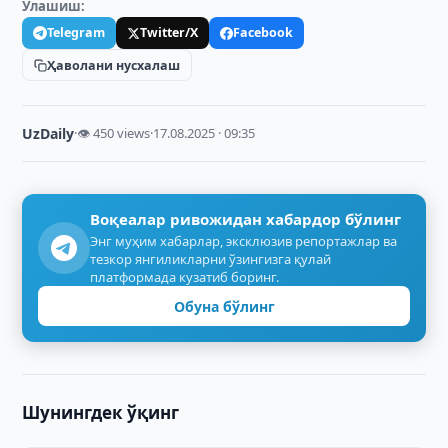
Улашиш:
Telegram
Twitter/X
Facebook
Ҳаволани нусхалаш
UzDaily
·
👁 450 views
·
17.08.2025 · 09:35
Воқеалар ривожидан хабардор бўлинг
Энг муҳим хабарлар, эксклюзив репортажлар ва
тезкор янгиликларни ўзингизга қулай
платформада кузатиб боринг.
Обуна бўлинг
Шунингдек ўқинг