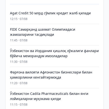
Agat Credit 50 млрд сўмлик кредит жалб қилади
12:15 · 07/08
FIDE Самарқанд шахмат Олимпиадаси
жамоаларини тасдиқлади
11:45 · 07/08
Ўзбекистон ва Иордания қишлоқ хўжалиги фанлари
бўйича меморандум имзоладилар
11:30 · 07/08
Фарғона вилояти Афғонистон бизнеслари билан
ҳамкорликни кенгайтирмоқда
11:20 · 07/08
Ўзбекистон Cadila Pharmaceuticals билан янги
лойиҳаларни муҳокама қилди
11:15 · 07/08