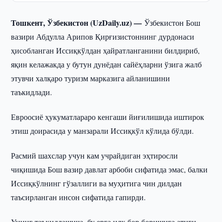
Тошкент, Ўзбекистон (UzDaily.uz) —
Ўзбекистон Бош
вазири Абдулла Арипов Қирғизистоннинг дурдонаси
ҳисобланган Иссиқкўлдан ҳайратланганини билдириб,
яқин келажакда у бутун дунёдан сайёҳларни ўзига жалб
этувчи халқаро туризм марказига айланишини
таъкидлади.
Евроосиё ҳукуматлараро кенгаши йиғилишида иштирок
этиш доирасида у манзарали Иссиқкўл кўлида бўлди.
Расмий шахслар учун кам учрайдиган эҳтиросли
чиқишида Бош вазир давлат арбоби сифатида эмас, балки
Иссиқкўлнинг гўзаллиги ва муҳитига чин дилдан
таъсирланган инсон сифатида гапирди.
Унинг таъкидлашича, бу ерга илк бор боришига атиги