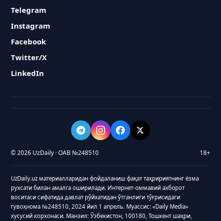
Telegram
Instagram
Facebook
Twitter/X
LinkedIn
© 2026 UzDaily · ОАВ №248510
18+
UzDaily.uz материалларидан фойдаланиш фақат таҳририятнинг ёзма
рухсати билан амалга оширилади. Интернет-оммавий ахборот
воситаси сифатида давлат рўйхатидан ўтганлиги тўғрисидаги
гувоҳнома №248510, 2024 йил 1 апрель. Муассис: «Daily Media»
хусусий корхонаси. Манзил: Ўзбекистон, 100180, Тошкент шаҳри,