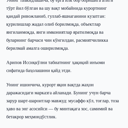
тўрт йил бўлган ва шу вақт мобайнида курортнинг
қандай ривожланиб, гуллаб-яшнаганини кузатган:
қурилишлар жадал олиб борилмоқда, объектлар
янгиланмоқда, янги имкониятлар яратилмоқда ва
буларнинг барчаси чин кўнгилдан, расмиятчиликка
берилмай амалга оширилмоқда.
Арипов Иссиқкўлни табиатнинг ҳақиқий инъоми
сифатида баҳолашини қайд этди.
Унинг ишончича, курорт яқин вақтда жаҳон
даражасидаги марказга айланади. Бунинг учун барча
зарур шарт-шароитлар мавжуд: мусаффо кўл, тоғлар, тоза
ҳаво ва энг асосийси — бу минтақага хос, самимий ва
бетакрор меҳмондўстлик.