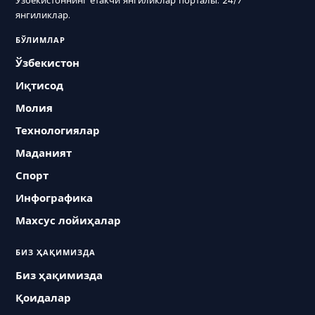
Ўзбекистоннинг етакчи янгиликлар порталы. 24/7
янгиликлар.
БЎЛИМЛАР
Ўзбекистон
Иқтисод
Молия
Технологиялар
Маданият
Спорт
Инфографика
Махсус лойиҳалар
БИЗ ҲАҚИМИЗДА
Биз ҳақимизда
Қоидалар