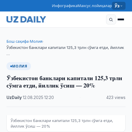
Инфографика
Махсус лойиҳалар
Ўз
Бош саҳифа
Молия
›
›
Ўзбекистон банклари капитали 125,3 трлн сўмга етди, йиллик
…
МОЛИЯ
Ўзбекистон банклари капитали 125,3 трлн
сўмга етди, йиллик ўсиш — 20%
UzDaily
·
12.08.2025
·
12:20
·
423 views
Ўзбекистон банклари капитали 125,3 трлн сўмга етди,
йиллик ўсиш — 20%