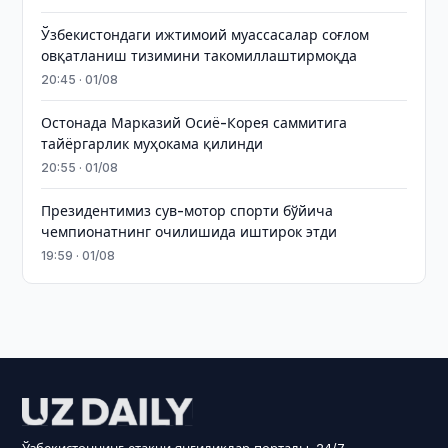
Ўзбекистондаги ижтимоий муассасалар соғлом
овқатланиш тизимини такомиллаштирмоқда
20:45 · 01/08
Остонада Марказий Осиё-Корея саммитига
тайёргарлик муҳокама қилинди
20:55 · 01/08
Президентимиз сув-мотор спорти бўйича
чемпионатнинг очилишида иштирок этди
19:59 · 01/08