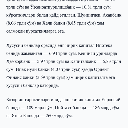
трлн сўм ва Ўзсаноатқурилишбанк — 10,81 трлн сўм
кўрсаткичлари билан қайд этилган. Шунингдек, Асакбанк
(8,06 трлн сўм) ва Халқ банки (8,85 трлн сўм) ҳам
салмоқли кўрсаткичларга эга.
Хусусий банклар орасида энг йирик капитал Ипотека
банкда жамланган — 6,94 трлн сўм. Кейинги ўринларда
Ҳамкорбанк — 5,97 трлн сўм ва Капиталбанк — 5,83 трлн
сўм. Ипак йўли банки (4,07 трлн сўм) ҳамда Ориент
Финанс банки (3,59 трлн сўм) ҳам йирик капиталга эга
хусусий банклар қаторида.
Бозор иштирокчилари ичида энг кичик капитал Евроосиё
банкда — 109 млрд сўм, Пойтахт банкда — 186 млрд сўм
ва Янги Банкада — 260 млрд сўм.