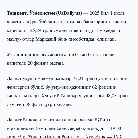
Тошкент, Ўзбекистон (UzDaily.uz) —
2025 йил 1 июль
ҳолатига кўра, Ўзбекистон тижорат банкларининг жами
капитали 125,29 трлн сўмни ташкил этди. Бу ҳақдаги
маълумотлар Марказий банк ҳисоботидан олинган.
Ўтган йилнинг шу санасига нисбатан банк тизими
капитали 20 фоизга ошган.
Давлат улуши мавжуд банклар 77,21 трлн сўм капитални
жамғарган бўлиб, бу умумий ҳажмнинг 62 фоизини
ташкил қилади. Хусусий банклар улушига эса 48,08 трлн
сўм, ёки 38 фоиз тўғри келади.
Давлат банклари орасида капитал ҳажми бўйича
етакчиликни Ўзмиллийбанк сақлаб қолмоқда — 19,33
трлн сўм. Ундан кейинги ўринларда Агробанк — 13,71