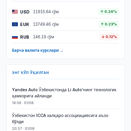
USD
11915.64 сўм
↑ 0.24%
EUR
13749.46 сўм
↑ 0.23%
RUB
146.19 сўм
↓ 0.12%
Барча валюта курслари →
ЭНГ КЎП ЎҚИЛГАН
Yandex Auto Ўзбекистонда Li Auto’нинг технологик
ҳамкорига айланди
19:56 · 01/08
Ўзбекистон ICCA халқаро ассоциациясига аъзо
бўлди
20:37 · 01/08