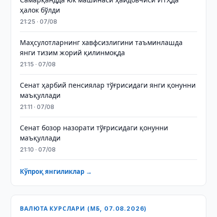
ҳалок бўлди
21:25 · 07/08
Маҳсулотларнинг хавфсизлигини таъминлашда
янги тизим жорий қилинмоқда
21:15 · 07/08
Сенат ҳарбий пенсиялар тўғрисидаги янги қонунни
маъқуллади
21:11 · 07/08
Сенат бозор назорати тўғрисидаги қонунни
маъқуллади
21:10 · 07/08
Кўпроқ янгиликлар →
ВАЛЮТА КУРСЛАРИ (МБ, 07.08.2026)