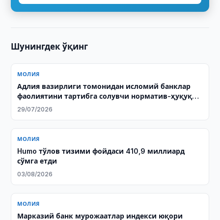
Шунингдек ўқинг
МОЛИЯ
Адлия вазирлиги томонидан исломий банклар
фаолиятини тартибга солувчи норматив-ҳуқуқий
ҳужжатлар давлат рўйхатидан ўтказилди
29/07/2026
МОЛИЯ
Humo тўлов тизими фойдаси 410,9 миллиард
сўмга етди
03/08/2026
МОЛИЯ
Марказий банк мурожаатлар индекси юқори