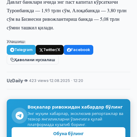
Давлат банклари ичида энг паст капитал кўрсаткичи
Туронбанкда — 1,93 трлн сўм, Алоқабанкда — 3,80 трлн
сўм ва Бизнесни ривожлантириш банкда — 5,08 трлн
сўмни ташкил қилади.
Улашиш:
Telegram
Twitter/X
Facebook
Ҳаволани нусхалаш
UzDaily
·
👁 423 views
·
12.08.2025 · 12:20
Воқеалар ривожидан хабардор бўлинг
Энг муҳим хабарлар, эксклюзив репортажлар ва
тезкор янгиликларни ўзингизга қулай
платформада кузатиб боринг.
Обуна бўлинг