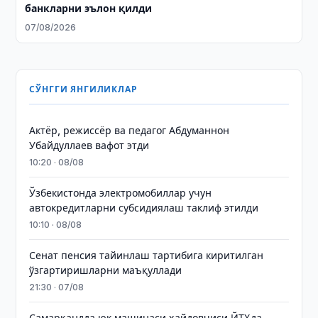
банкларни эълон қилди
07/08/2026
СЎНГГИ ЯНГИЛИКЛАР
Актёр, режиссёр ва педагог Абдуманнон
Убайдуллаев вафот этди
10:20 · 08/08
Ўзбекистонда электромобиллар учун
автокредитларни субсидиялаш таклиф этилди
10:10 · 08/08
Сенат пенсия тайинлаш тартибига киритилган
ўзгартиришларни маъқуллади
21:30 · 07/08
Самарқандда юк машинаси ҳайдовчиси ЙТҲда