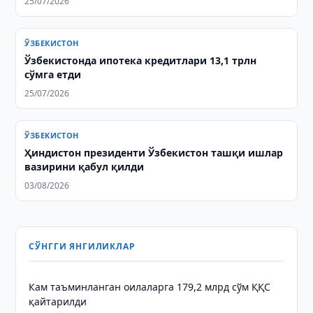
25/07/2026
ЎЗБЕКИСТОН
Ўзбекистонда ипотека кредитлари 13,1 трлн
сўмга етди
25/07/2026
ЎЗБЕКИСТОН
Ҳиндистон президенти Ўзбекистон ташқи ишлар
вазирини қабул қилди
03/08/2026
СЎНГГИ ЯНГИЛИКЛАР
Кам таъминланган оилаларга 179,2 млрд сўм ҚҚС
қайтарилди