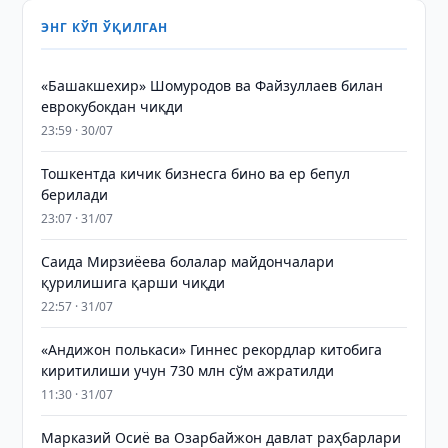
ЭНГ КЎП ЎҚИЛГАН
«Башакшехир» Шомуродов ва Файзуллаев билан
еврокубокдан чиқди
23:59 · 30/07
Тошкентда кичик бизнесга бино ва ер бепул
берилади
23:07 · 31/07
Саида Мирзиёева болалар майдончалари
қурилишига қарши чиқди
22:57 · 31/07
«Андижон полькаси» Гиннес рекордлар китобига
киритилиши учун 730 млн сўм ажратилди
11:30 · 31/07
Марказий Осиё ва Озарбайжон давлат раҳбарлари