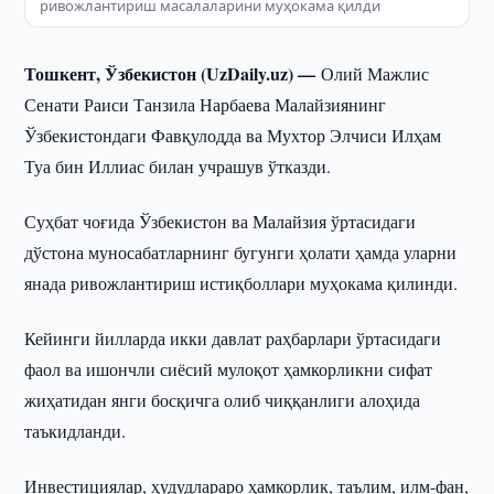
ривожлантириш масалаларини муҳокама қилди
Тошкент, Ўзбекистон (UzDaily.uz) —
Олий Мажлис
Сенати Раиси Танзила Нарбаева Малайзиянинг
Ўзбекистондаги Фавқулодда ва Мухтор Элчиси Илҳам
Туа бин Иллиас билан учрашув ўтказди.
Суҳбат чоғида Ўзбекистон ва Малайзия ўртасидаги
дўстона муносабатларнинг бугунги ҳолати ҳамда уларни
янада ривожлантириш истиқболлари муҳокама қилинди.
Кейинги йилларда икки давлат раҳбарлари ўртасидаги
фаол ва ишончли сиёсий мулоқот ҳамкорликни сифат
жиҳатидан янги босқичга олиб чиққанлиги алоҳида
таъкидланди.
Инвестициялар, ҳудудлараро ҳамкорлик, таълим, илм-фан,