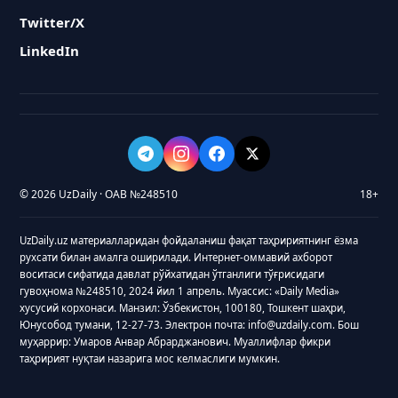
Twitter/X
LinkedIn
© 2026 UzDaily · ОАВ №248510
18+
UzDaily.uz материалларидан фойдаланиш фақат таҳририятнинг ёзма
рухсати билан амалга оширилади. Интернет-оммавий ахборот
воситаси сифатида давлат рўйхатидан ўтганлиги тўғрисидаги
гувоҳнома №248510, 2024 йил 1 апрель. Муассис: «Daily Media»
хусусий корхонаси. Манзил: Ўзбекистон, 100180, Тошкент шаҳри,
Юнусобод тумани, 12-27-73. Электрон почта: info@uzdaily.com. Бош
муҳаррир: Умаров Анвар Абрарджанович. Муаллифлар фикри
таҳририят нуқтаи назарига мос келмаслиги мумкин.