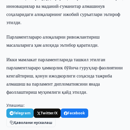
инновациялар ва маданий-гуманитар алмашинув
соҳаларидаги алоқаларнинг ижобий суръатлари эътироф
этилди.
Парламентлараро алоқаларни ривожлантириш
масалаларига ҳам алоҳида эътибор қаратилди.
Икки мамлакат парламентларида ташкил этилган
парламентлараро ҳамкорлик бўйича гуруҳлар фаолиятини
кенгайтириш, қонун ижодкорлиги соҳасида тажриба
алмашиш ва парламент дипломатиясини янада
фаоллаштириш муҳимлиги қайд этилди.
Улашиш:
Telegram
Twitter/X
Facebook
Ҳаволани нусхалаш