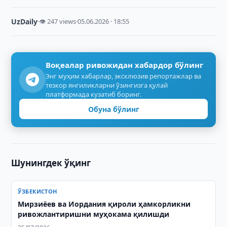
UzDaily
·
👁 247 views
·
05.06.2026 · 18:55
Воқеалар ривожидан хабардор бўлинг
Энг муҳим хабарлар, эксклюзив репортажлар ва
тезкор янгиликларни ўзингизга қулай
платформада кузатиб боринг.
Обуна бўлинг
Шунингдек ўқинг
ЎЗБЕКИСТОН
Мирзиёев ва Иордания қироли ҳамкорликни
ривожлантиришни муҳокама қилишди