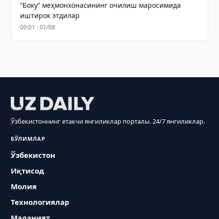
“Боку” меҳмонхонасининг очилиш маросимида
иштирок этдилар
00:01 · 01/08
Ўзбекистоннинг етакчи янгиликлар порталы. 24/7 янгиликлар.
БЎЛИМЛАР
Ўзбекистон
Иқтисод
Молия
Технологиялар
Маданият