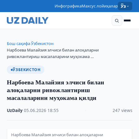
Инфографика
Махсус лойиҳалар
Ўз
Бош саҳифа
Ўзбекистон
›
›
Нарбоева Малайзия элчиси билан алоқаларни
ривожлантириш масалаларини муҳокама …
ЎЗБЕКИСТОН
Нарбоева Малайзия элчиси билан
алоқаларни ривожлантириш
масалаларини муҳокама қилди
UzDaily
·
05.06.2026
·
18:55
·
247 views
Нарбоева Малайзия элчиси билан алоқаларни