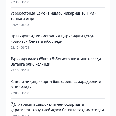
22:35 · 06/08
Ўзбекистонда цемент ишлаб чиқариш 10,1 млн
тоннага етди
22:25 · 06/08
Президент Администрация тўғрисидаги қонун
лойиҳаси Сенатга юборилди
22:15 · 06/08
Туркияда ҳалок бўлган ўзбекистонликнинг жасади
Ватанга олиб келинди
22:10 · 06/08
Хавфли чиқиндиларни бошқариш самарадорлиги
оширилади
22:05 · 06/08
Йўл ҳаракати хавфсизлигини оширишга
қаратилган қонун лойиҳаси Сенатга тақдим этилди
22:00 · 06/08