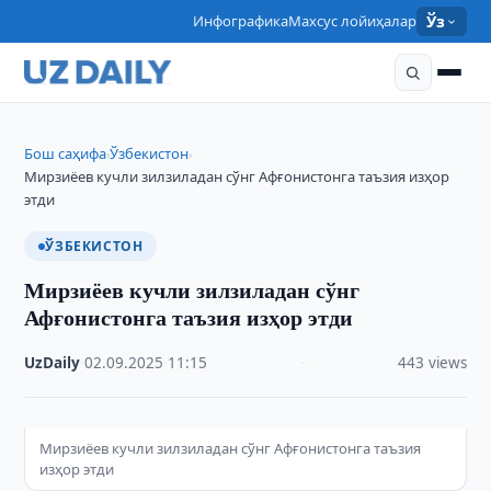
Инфографика
Махсус лойиҳалар
Ўз
Бош саҳифа
Ўзбекистон
›
›
Мирзиёев кучли зилзиладан сўнг Афғонистонга таъзия изҳор
этди
ЎЗБЕКИСТОН
Мирзиёев кучли зилзиладан сўнг
Афғонистонга таъзия изҳор этди
UzDaily
·
02.09.2025
·
11:15
·
443 views
Мирзиёев кучли зилзиладан сўнг Афғонистонга таъзия
изҳор этди