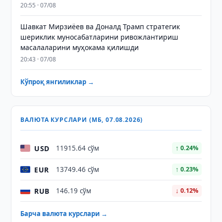
20:55 · 07/08
Шавкат Мирзиёев ва Доналд Трамп стратегик
шериклик муносабатларини ривожлантириш
масалаларини муҳокама қилишди
20:43 · 07/08
Кўпроқ янгиликлар →
ВАЛЮТА КУРСЛАРИ (МБ, 07.08.2026)
USD
11915.64 сўм
↑ 0.24%
EUR
13749.46 сўм
↑ 0.23%
RUB
146.19 сўм
↓ 0.12%
Барча валюта курслари →