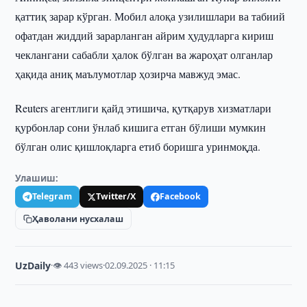
қаттиқ зарар кўрган. Мобил алоқа узилишлари ва табиий
офатдан жиддий зарарланган айрим ҳудудларга кириш
чеклангани сабабли ҳалок бўлган ва жароҳат олганлар
ҳақида аниқ маълумотлар ҳозирча мавжуд эмас.
Reuters агентлиги қайд этишича, қутқарув хизматлари
қурбонлар сони ўнлаб кишига етган бўлиши мумкин
бўлган олис қишлоқларга етиб боришга уринмоқда.
Улашиш:
Telegram
Twitter/X
Facebook
Ҳаволани нусхалаш
UzDaily
·
👁 443 views
·
02.09.2025 · 11:15