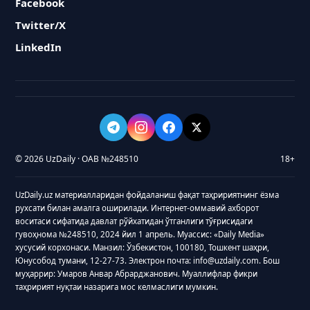
Facebook
Twitter/X
LinkedIn
© 2026 UzDaily · ОАВ №248510
18+
UzDaily.uz материалларидан фойдаланиш фақат таҳририятнинг ёзма
рухсати билан амалга оширилади. Интернет-оммавий ахборот
воситаси сифатида давлат рўйхатидан ўтганлиги тўғрисидаги
гувоҳнома №248510, 2024 йил 1 апрель. Муассис: «Daily Media»
хусусий корхонаси. Манзил: Ўзбекистон, 100180, Тошкент шаҳри,
Юнусобод тумани, 12-27-73. Электрон почта: info@uzdaily.com. Бош
муҳаррир: Умаров Анвар Абрарджанович. Муаллифлар фикри
таҳририят нуқтаи назарига мос келмаслиги мумкин.