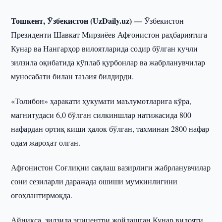
Тошкент, Ўзбекистон (UzDaily.uz) —
Ўзбекистон
Президенти Шавкат Мирзиёев Афғонистон раҳбариятига
Кунар ва Нангарҳор вилоятларида содир бўлган кучли
зилзила оқибатида кўплаб қурбонлар ва жабрланувчилар
муносабати билан таъзия билдирди.
«Толибон» ҳаракати ҳукумати маълумотларига кўра,
магнитудаси 6,0 бўлган силкиншлар натижасида 800
нафардан ортиқ киши ҳалок бўлган, тахминан 2800 нафар
одам жароҳат олган.
Афғонистон Соғлиқни сақлаш вазирлиги жабрланувчилар
сони сезиларли даражада ошиши мумкинлигини
огоҳлантирмоқда.
Айниқса, зилзила эпицентри жойлашган Кунар вилояти