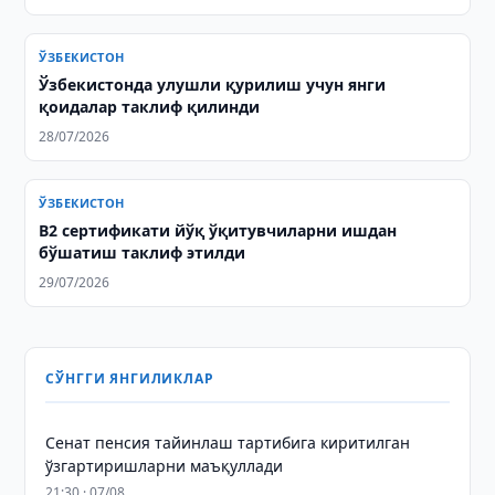
ЎЗБЕКИСТОН
Ўзбекистонда улушли қурилиш учун янги
қоидалар таклиф қилинди
28/07/2026
ЎЗБЕКИСТОН
B2 сертификати йўқ ўқитувчиларни ишдан
бўшатиш таклиф этилди
29/07/2026
СЎНГГИ ЯНГИЛИКЛАР
Сенат пенсия тайинлаш тартибига киритилган
ўзгартиришларни маъқуллади
21:30 · 07/08