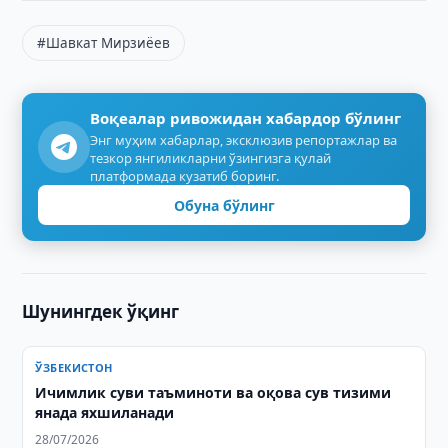
#Шавкат Мирзиёев
Воқеалар ривожидан хабардор бўлинг
Энг муҳим хабарлар, эксклюзив репортажлар ва
тезкор янгиликларни ўзингизга қулай
платформада кузатиб боринг.
Обуна бўлинг
Шунингдек ўқинг
ЎЗБЕКИСТОН
Ичимлик суви таъминоти ва оқова сув тизими
янада яхшиланади
28/07/2026