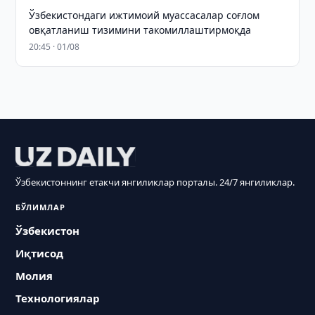
Ўзбекистондаги ижтимоий муассасалар соғлом
овқатланиш тизимини такомиллаштирмоқда
20:45 · 01/08
Ўзбекистоннинг етакчи янгиликлар порталы. 24/7 янгиликлар.
БЎЛИМЛАР
Ўзбекистон
Иқтисод
Молия
Технологиялар