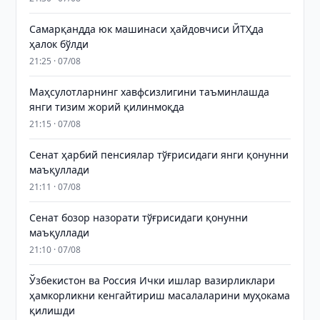
Самарқандда юк машинаси ҳайдовчиси ЙТҲда
ҳалок бўлди
21:25 · 07/08
Маҳсулотларнинг хавфсизлигини таъминлашда
янги тизим жорий қилинмоқда
21:15 · 07/08
Сенат ҳарбий пенсиялар тўғрисидаги янги қонунни
маъқуллади
21:11 · 07/08
Сенат бозор назорати тўғрисидаги қонунни
маъқуллади
21:10 · 07/08
Ўзбекистон ва Россия Ички ишлар вазирликлари
ҳамкорликни кенгайтириш масалаларини муҳокама
қилишди