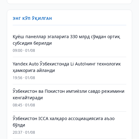
ЭНГ КЎП ЎҚИЛГАН
Қуёш панеллар эгаларига 330 млрд сўмдан ортиқ
субсидия берилди
09:00 · 01/08
Yandex Auto Ўзбекистонда Li Auto’нинг технологик
ҳамкорига айланди
19:56 · 01/08
Ўзбекистон ва Покистон имтиёзли савдо режимини
кенгайтиради
08:45 · 01/08
Ўзбекистон ICCA халқаро ассоциациясига аъзо
бўлди
20:37 · 01/08