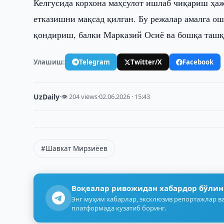
Келгусида корхона маҳсулот ишлаб чиқариш ҳаж
етказишни мақсад қилган. Бу режалар амалга о
қондириш, балки Марказий Осиё ва бошқа ташқ
Улашиш:
Telegram
Twitter/X
Facebook
UzDaily
·
👁 204 views
·
02.06.2026 · 15:43
#Шавкат Мирзиёев
Воқеалар ривожидан хабардор бўлин
Энг муҳим хабарлар, эксклюзив репортажлар ва
платформада кузатиб боринг.