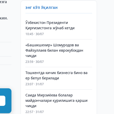
изга
ЭНГ КЎП ЎҚИЛГАН
кин.
Ўзбекистон Президенти
Қирғизистонга жўнаб кетди
10:45 · 30/07
«Башакшехир» Шомуродов ва
Файзуллаев билан еврокубокдан
чиқди
23:59 · 30/07
Тошкентда кичик бизнесга бино ва
ер бепул берилади
23:07 · 31/07
Саида Мирзиёева болалар
майдончалари қурилишига қарши
чиқди
22:57 · 31/07