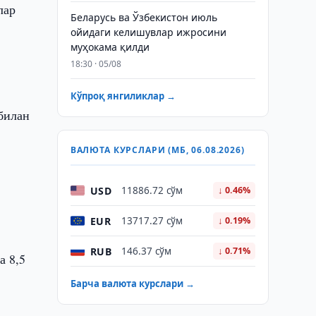
лар
Беларусь ва Ўзбекистон июль
ойидаги келишувлар ижросини
муҳокама қилди
18:30 · 05/08
Кўпроқ янгиликлар →
билан
ВАЛЮТА КУРСЛАРИ (МБ, 06.08.2026)
USD
11886.72 сўм
↓ 0.46%
EUR
13717.27 сўм
↓ 0.19%
RUB
146.37 сўм
↓ 0.71%
а 8,5
Барча валюта курслари →