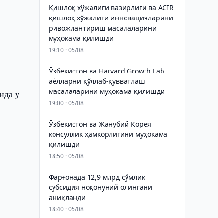
Қишлоқ хўжалиги вазирлиги ва ACIR
қишлоқ хўжалиги инновацияларини
ривожлантириш масалаларини
муҳокама қилишди
19:10 · 05/08
Ўзбекистон ва Harvard Growth Lab
аёлларни қўллаб-қувватлаш
масалаларини муҳокама қилишди
нда у
19:00 · 05/08
Ўзбекистон ва Жанубий Корея
консуллик ҳамкорлигини муҳокама
қилишди
18:50 · 05/08
Фарғонада 12,9 млрд сўмлик
субсидия ноқонуний олингани
аниқланди
18:40 · 05/08