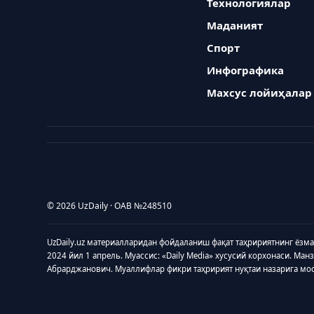
Технологиялар
Маданият
Спорт
Инфографика
Махсус лойиҳалар
© 2026 UzDaily · ОАВ №248510
UzDaily.uz материалларидан фойдаланиш фақат таҳририятнинг ёзм
2024 йил 1 апрель. Муассис: «Daily Media» хусусий корхонаси. Ман
Абрарджанович. Муаллифлар фикри таҳририят нуқтаи назарига мо