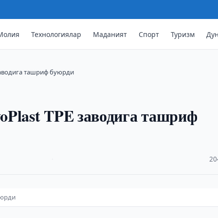
Молия
Технологиялар
Маданият
Спорт
Туризм
Ду
заводига ташриф буюрди
oPlast TPE заводига ташриф
·
20
уюрди