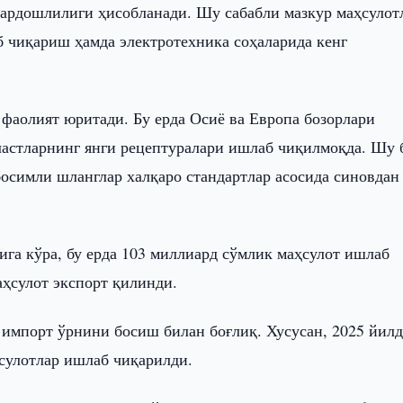
бардошлилиги ҳисобланади. Шу сабабли мазкур маҳсулот
б чиқариш ҳамда электротехника соҳаларида кенг
 фаолият юритади. Бу ерда Осиё ва Европа бозорлари
ластларнинг янги рецептуралари ишлаб чиқилмоқда. Шу 
 босимли шланглар халқаро стандартлар асосида синовдан
рига кўра, бу ерда 103 миллиард сўмлик маҳсулот ишлаб
ҳсулот экспорт қилинди.
импорт ўрнини босиш билан боғлиқ. Хусусан, 2025 йилд
сулотлар ишлаб чиқарилди.