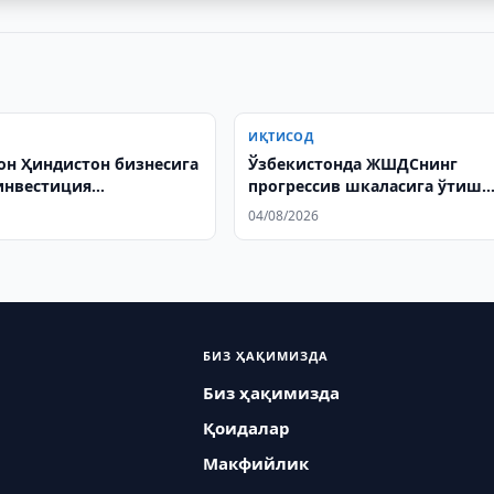
ИҚТИСОД
он Ҳиндистон бизнесига
Ўзбекистонда ЖШДСнинг
инвестиция
прогрессив шкаласига ўтиш
ини тақдим этди
таклиф қилинди
04/08/2026
БИЗ ҲАҚИМИЗДА
Биз ҳақимизда
Қоидалар
Макфийлик