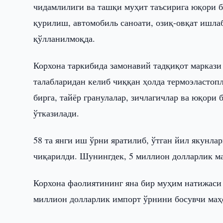
чидамлилиги ва ташқи муҳит таъсирига юқори 
қурилиш, автомобиль саноати, озиқ-овқат ишла
қўлланилмоқда.
Корхона таркибида замонавий тадқиқот маркази
талабларидан келиб чиққан ҳолда термоэластоп
бирга, тайёр гранулалар, зичлагичлар ва юқори
ўтказилади.
58 та янги иш ўрни яратилиб, ўтган йил якунла
чиқарилди. Шунингдек, 5 миллион долларлик ма
Корхона фаолиятининг яна бир муҳим натижаси 
миллион долларлик импорт ўрнини босувчи маҳ