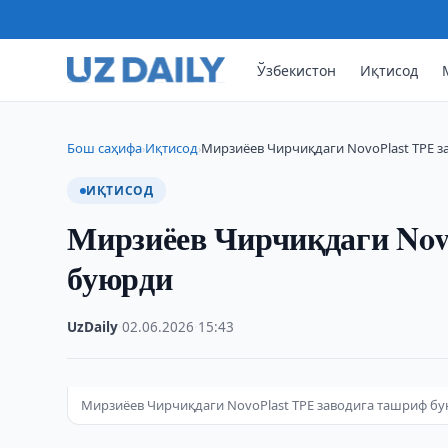
Ўзбекистон
Иқтисод
Бош саҳифа
Иқтисод
Мирзиёев Чирчиқдаги NovoPlast TPE 
›
›
ИҚТИСОД
Мирзиёев Чирчиқдаги Nov
буюрди
UzDaily
·
02.06.2026
·
15:43
Мирзиёев Чирчиқдаги NovoPlast TPE заводига ташриф б