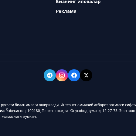
Бизнинг иловалар
Реклама
а рухсати билан амалга оширилади. Интернет-оммавий ахборот воситаси сифат
зил: Ўзбекистон, 100180, Тошкент шаҳри, Юнусобод тумани, 12-27-73. Электрон
с келмаслиги мумкин.