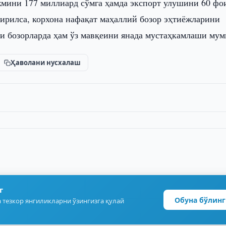
мини 177 миллиард сўмга ҳамда экспорт улушини 60 фо
ширилса, корхона нафақат маҳаллий бозор эҳтиёжларини
и бозорларда ҳам ўз мавқеини янада мустаҳкамлаши мум
Ҳаволани нусхалаш
г
Обуна бўлинг
 тезкор янгиликларни ўзингизга қулай