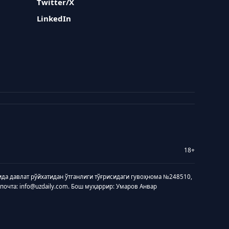
Twitter/X
LinkedIn
18+
ида давлат рўйхатидан ўтганлиги тўғрисидаги гувоҳнома №248510,
 почта: info@uzdaily.com. Бош муҳаррир: Умаров Анвар