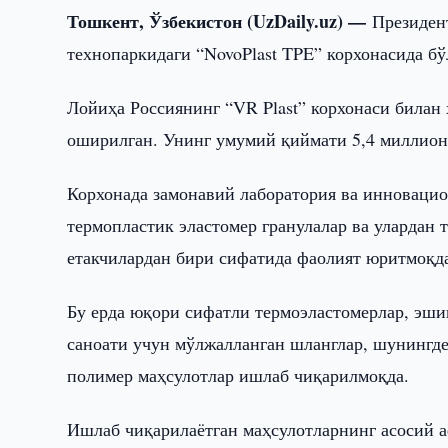
Тошкент, Ўзбекистон (UzDaily.uz) —
Президен
технопаркидаги “NovoPlast TPE” корхонасида бў
Лойиҳа Россиянинг “VR Plast” корхонаси билан 
оширилган. Унинг умумий қиймати 5,4 миллион
Корхонада замонавий лаборатория ва инновацио
термопластик эластомер гранулалар ва улардан
етакчилардан бири сифатида фаолият юритмоқд
Бу ерда юқори сифатли термоэластомерлар, эшик
саноати учун мўлжалланган шланглар, шунингде
полимер маҳсулотлар ишлаб чиқарилмоқда.
Ишлаб чиқарилаётган маҳсулотларнинг асосий а