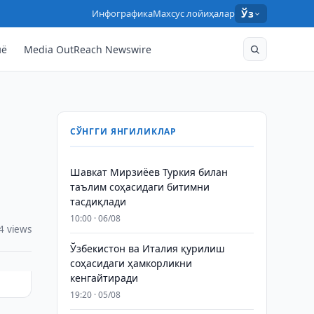
Инфографика
Махсус лойиҳалар
Ўз
нё
Media OutReach Newswire
СЎНГГИ ЯНГИЛИКЛАР
Шавкат Мирзиёев Туркия билан
таълим соҳасидаги битимни
тасдиқлади
10:00 · 06/08
4 views
Ўзбекистон ва Италия қурилиш
соҳасидаги ҳамкорликни
кенгайтиради
19:20 · 05/08