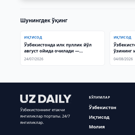
Шунингдек ўқинг
ИҚТИСОД
ИҚТИСОД
Ўзбекистонда илк пуллик йўл
Ўзбекист
август ойида очилади —
ўзининг 
Мирзиёев
салоҳият
24/07/2026
04/08/2026
БЎЛИМЛАР
Ўзбекистон
Ўзбекистоннинг етакчи
янгиликлар порталы. 24/7
Иқтисод
янгиликлар.
Молия