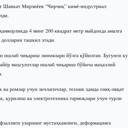
т Шавкат Мирзиёев “Чирчиқ” кимё-индустриал
лди.
ҳамкорликда 4 минг 200 квадрат метр майдонда амалга
 долларни ташкил этади.
н ишлаб чиқариш линиялари йўлга қўйилган. Бугунги ку
 тайёр маҳсулотлар ишлаб чиқариш бўйича маҳаллий
а.
 ва ромлар учун зичлагичлар, техник ҳамда озиқ-овқат
к, қурилиш ва электротехника тармоқлари учун турли
фзаллиги уларнинг мустаҳкамлиги, деформацияга