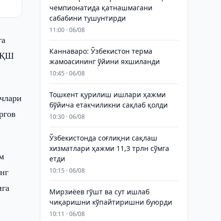
чемпионатида қатнашмагани
сабабини тушунтирди
11:00 · 06/08
га
Каннаваро: Ўзбекистон терма
 АҚШ
жамоасининг ўйини яхшиланди
10:45 · 06/08
Тошкент қурилиш ишлари ҳажми
учлари
бўйича етакчиликни сақлаб қолди
ргов
10:30 · 06/08
Ўзбекистонда соғлиқни сақлаш
хизматлари ҳажми 11,3 трлн сўмга
м
етди
нг
10:15 · 06/08
ига
Мирзиёев гўшт ва сут ишлаб
чиқаришни кўпайтиришни буюрди
10:11 · 06/08