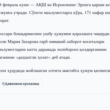
8 февраль куни — АҚШ ва Исроилнинг Эронга қарши ке
жумга учради. Сўнгги маълумотларга кўра, 171 нафар и
орат.
иссари бошқармасини ушбу ҳужумни қоралашга чақирди
или Мария Захарова ғарб оммавий ахборот воситалари
аълумотларни катта даражада эътиборсиз қолдирганини
аганини «даҳшатли ҳолат» деб атади.
рон ҳудудида жойлашган олтита мактабга ҳужум қилинга
Ҳаволани нусхалаш