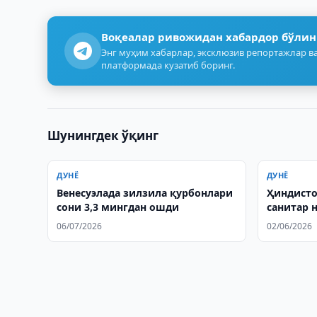
Воқеалар ривожидан хабардор бўлин
Энг муҳим хабарлар, эксклюзив репортажлар ва
платформада кузатиб боринг.
Шунингдек ўқинг
ДУНЁ
ДУНЁ
Венесуэлада зилзила қурбонлари
Ҳиндисто
сони 3,3 мингдан ошди
санитар 
06/07/2026
02/06/2026