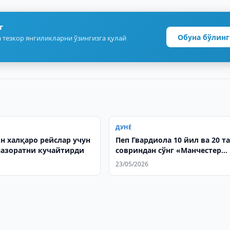
г
Обуна бўлинг
 тезкор янгиликларни ўзингизга қулай
ДУНЁ
н халқаро рейслар учун
Пеп Гвардиола 10 йил ва 20 т
назоратни кучайтирди
совриндан сўнг «Манчестер
Сити»ни тарк этади
23/05/2026