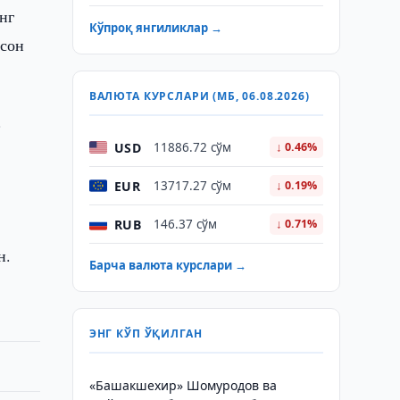
нг
Кўпроқ янгиликлар →
нсон
ВАЛЮТА КУРСЛАРИ (МБ, 06.08.2026)
.
USD
11886.72 сўм
↓ 0.46%
EUR
13717.27 сўм
↓ 0.19%
RUB
146.37 сўм
↓ 0.71%
н.
Барча валюта курслари →
ЭНГ КЎП ЎҚИЛГАН
«Башакшехир» Шомуродов ва