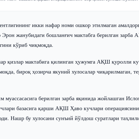
агентлигининг икки нафар номи ошкор этилмаган амалдор
ар Эрон жанубидаги бошланғич мактабга берилган зарба
гини кўриб чиқмоқда.
лар қизлар мактабига қилинган ҳужумга АҚШ қуролли к
оқда, бироқ ҳозирча якуний хулосалар чиқарилмаган, те
им муассасасига берилган зарба яқинида жойлашган Исло
учлари базасига қарши АҚШ Ҳаво кучлари операциясини
ди. Нашр бу хулосани сунъий йўлдош суратлари таҳлил