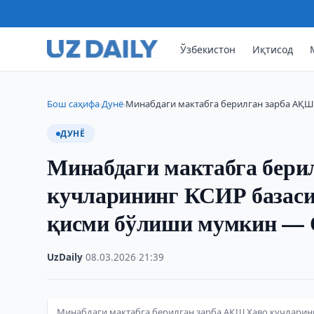
Ўзбекистон
Иқтисод
Бош саҳифа
Дунё
Минабдаги мактабга берилган зарба АҚШ
›
›
ДУНЁ
Минабдаги мактабга бери
кучларининг КСИР базаси
қисми бўлиши мумкин —
UzDaily
·
08.03.2026
·
21:39
Минабдаги мактабга берилган зарба АҚШ Ҳаво кучларин