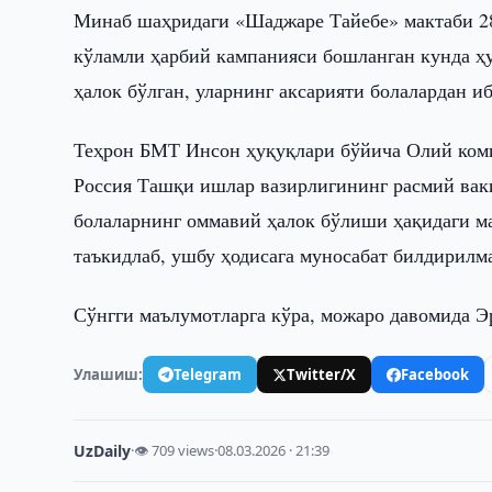
Минаб шаҳридаги «Шаджаре Тайебе» мактаби 2
кўламли ҳарбий кампанияси бошланган кунда ҳу
ҳалок бўлган, уларнинг аксарияти болалардан иб
Теҳрон БМТ Инсон ҳуқуқлари бўйича Олий ком
Россия Ташқи ишлар вазирлигининг расмий вак
болаларнинг оммавий ҳалок бўлиши ҳақидаги м
таъкидлаб, ушбу ҳодисага муносабат билдирилм
Сўнгги маълумотларга кўра, можаро давомида Э
Улашиш:
Telegram
Twitter/X
Facebook
UzDaily
·
👁 709 views
·
08.03.2026 · 21:39