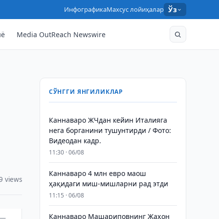
Инфографика
Махсус лойиҳалар
Ўз
нё
Media OutReach Newswire
СЎНГГИ ЯНГИЛИКЛАР
Каннаваро ЖЧдан кейин Италияга
нега борганини тушунтирди / Фото:
Видеодан кадр.
11:30 · 06/08
Каннаваро 4 млн евро маош
9 views
ҳақидаги миш-мишларни рад этди
11:15 · 06/08
Каннаваро Машариповнинг Жаҳон
 —