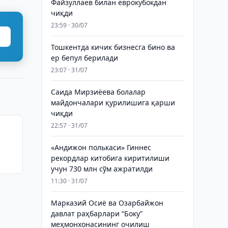
Файзуллаев билан еврокубокдан
чиқди
23:59 · 30/07
Тошкентда кичик бизнесга бино ва
ер бепул берилади
23:07 · 31/07
Саида Мирзиёева болалар
майдончалари қурилишига қарши
чиқди
22:57 · 31/07
а
«Андижон полькаси» Гиннес
рекордлар китобига киритилиши
учун 730 млн сўм ажратилди
11:30 · 31/07
Марказий Осиё ва Озарбайжон
давлат раҳбарлари “Боку”
меҳмонхонасининг очилиш