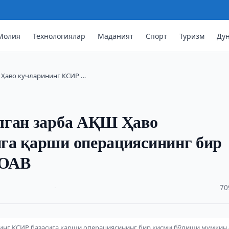
Молия
Технологиялар
Маданият
Спорт
Туризм
Ду
 Ҳаво кучларининг КСИР …
лган зарба АҚШ Ҳаво
га қарши операциясининг бир
 ОАВ
·
70
инг КСИР базасига қарши операциясининг бир қисми бўлиши мумкин