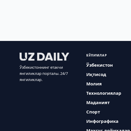
БЎЛИМЛАР
Ўзбекистон
Ўзбекистоннинг етакчи
янгиликлар порталы. 24/7
Иқтисод
янгиликлар.
Молия
Технологиялар
Маданият
Спорт
Инфографика
Махсус лойиҳалар