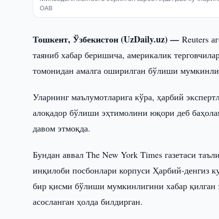
ОАВ
Тошкент, Ўзбекистон (UzDaily.uz) —
Reuters 
таяниб хабар беришича, америкалик терговчил
томонидан амалга оширилган бўлиши мумкинли
Уларнинг маълумотларига кўра, ҳарбий эксперт
алоқадор бўлиши эҳтимолини юқори деб баҳолам
давом этмоқда.
Бундан аввал The New York Times газетаси таъл
инқилоби посбонлари корпуси Ҳарбий-денгиз к
бир қисми бўлиши мумкинлигини хабар қилган э
асосланган ҳолда билдирган.