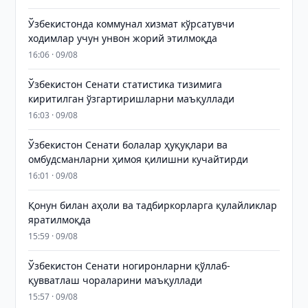
Ўзбекистонда коммунал хизмат кўрсатувчи
ходимлар учун унвон жорий этилмоқда
16:06 · 09/08
Ўзбекистон Сенати статистика тизимига
киритилган ўзгартиришларни маъқуллади
16:03 · 09/08
Ўзбекистон Сенати болалар ҳуқуқлари ва
омбудсманларни ҳимоя қилишни кучайтирди
16:01 · 09/08
Қонун билан аҳоли ва тадбиркорларга қулайликлар
яратилмоқда
15:59 · 09/08
Ўзбекистон Сенати ногиронларни қўллаб-
қувватлаш чораларини маъқуллади
15:57 · 09/08