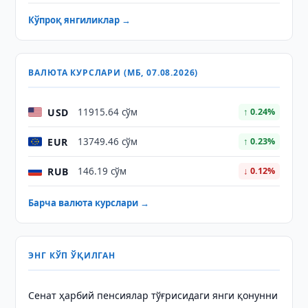
Кўпроқ янгиликлар →
ВАЛЮТА КУРСЛАРИ (МБ, 07.08.2026)
USD
11915.64 сўм
↑ 0.24%
EUR
13749.46 сўм
↑ 0.23%
RUB
146.19 сўм
↓ 0.12%
Барча валюта курслари →
ЭНГ КЎП ЎҚИЛГАН
Сенат ҳарбий пенсиялар тўғрисидаги янги қонунни