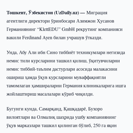
Тошкент, Ўзбекистон (UzDaily.uz) —
Миграция
агентлиги директори ўринбосари Азимжон Ҳусанов
Германиянинг “KlettEDU” GmbH рекрутинг компанияси
вакили Ferdinand Ayen билан учрашув ўтказди.
Унда, Абу Али ибн Сино тиббиёт техникумлари негизида
немис тили курсларини ташкил қилиш, ўқитувчиларни
немис тиббий-таълим дастурлари асосида малакасини
ошириш ҳамда ўқув курсларини муваффақиятли
тамомлаган ҳамшираларни Германия клиникаларига ишга
жойлаштириш масалалари кўриб чиқилди.
Бугунги кунда, Самарқанд, Қашқадарё, Бухоро
вилоятлари ва Олмалиқ шаҳрида ушбу компаниянинг
ўқув марказлари ташкил қилинган бўлиб, 250 га яқин