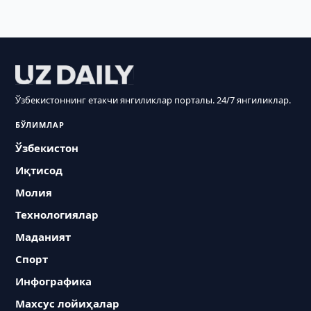
Ўзбекистоннинг етакчи янгиликлар порталы. 24/7 янгиликлар.
БЎЛИМЛАР
Ўзбекистон
Иқтисод
Молия
Технологиялар
Маданият
Спорт
Инфографика
Махсус лойиҳалар