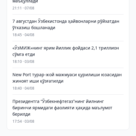
маъқуллади
21:11 · 07/08
7 августдан Ўзбекистонда ҳайвонларни рўйхатдан
ўтказиш бошланади
18:45 · 04/08
«ЎзМИЖ»нинг ярим йиллик фойдаси 2,1 триллион
сўмга етди
18:10 · 03/08
New Port турар-жой мажмуаси қурилиши юзасидан
жиноят иши қўзғатилди
18:40 · 04/08
Президентга “Ўзбекнефтегаз”нинг йилнинг
биринчи ярмидаги фаолияти ҳақида маълумот
берилди
17:54 · 03/08