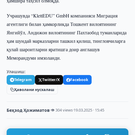
ҳамшира таҳсил олмоқда.
Учрашувда “KlettEDU” GmbH компанияси Миграция
агентлиги билан ҳамкорликда Тошкент вилоятининг
Янгийўл, Андижон вилоятининг Пахтаобод туманларида
ҳам шундай марказларни ташкил қилиш, тингловчиларга
қулай шароитларни яратишга доир англашув
Меморандуми имзоланди.
Улашиш:
Telegram
Twitter/X
Facebook
Ҳаволани нусхалаш
Беҳзод Ҳожиматов
·
👁 304 views
·
19.03.2025 · 15:45