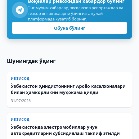
Воқеалар ривожидан хабардор бўлинг
Энг муҳим хабарлар, эксклюзив репортажлар ва
тезкор янгиликларни ўзингизга қулай
платформада кузатиб боринг.
Обуна бўлинг
Шунингдек ўқинг
ИҚТИСОД
Ўзбекистон Ҳиндистоннинг Apollo касалхоналари
билан ҳамкорликни муҳокама қилди
31/07/2026
ИҚТИСОД
Ўзбекистонда электромобиллар учун
автокредитларни субсидиялаш таклиф этилди