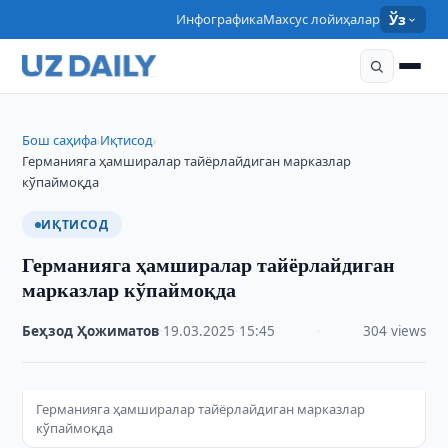
Инфографика
Махсус лойиҳалар
Ўз
Бош саҳифа
Иқтисод
›
›
Германияга ҳамширалар тайёрлайдиган марказлар
кўпаймоқда
ИҚТИСОД
Германияга ҳамширалар тайёрлайдиган
марказлар кўпаймоқда
Беҳзод Ҳожиматов
·
19.03.2025
·
15:45
·
304 views
Германияга ҳамширалар тайёрлайдиган марказлар
кўпаймоқда