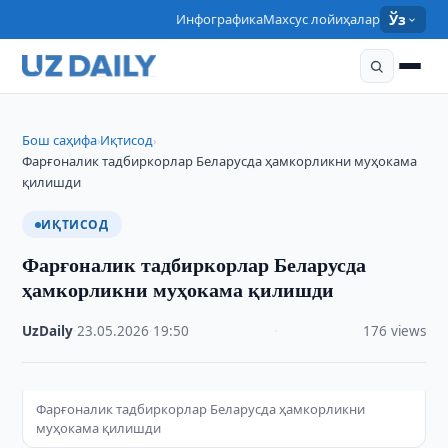
Инфографика
Махсус лойиҳалар
Ўз
Бош саҳифа
Иқтисод
›
›
Фарғоналик тадбиркорлар Беларусда ҳамкорликни муҳокама
қилишди
ИҚТИСОД
Фарғоналик тадбиркорлар Беларусда
ҳамкорликни муҳокама қилишди
UzDaily
·
23.05.2026
·
19:50
·
176 views
Фарғоналик тадбиркорлар Беларусда ҳамкорликни
муҳокама қилишди