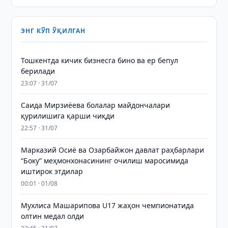
ЭНГ КЎП ЎҚИЛГАН
Тошкентда кичик бизнесга бино ва ер бепул
берилади
23:07 · 31/07
Саида Мирзиёева болалар майдончалари
қурилишига қарши чиқди
22:57 · 31/07
Марказий Осиё ва Озарбайжон давлат раҳбарлари
“Боку” меҳмонхонасининг очилиш маросимида
иштирок этдилар
00:01 · 01/08
Мухлиса Машарипова U17 жаҳон чемпионатида
олтин медал олди