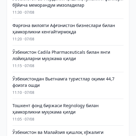
бўйича меморандум имзоладилар
11:30 · 07/08
Фарғона вилояти Афғонистон бизнеслари билан
ҳамкорликни кенгайтирмоқда
11:20 · 07/08
Ўзбекистон Cadila Pharmaceuticals билан янги
лойиҳаларни муҳокама қилди
11:15 · 07/08
Ўзбекистондан Вьетнамга туристлар оқими 44,7
фоизга ошди
11:10 · 07/08
Тошкент фонд биржаси Regnology билан
ҳамкорликни муҳокама қилди
11:05 · 07/08
Ўзбекистон ва Малайзия қишлоқ хўжалиги