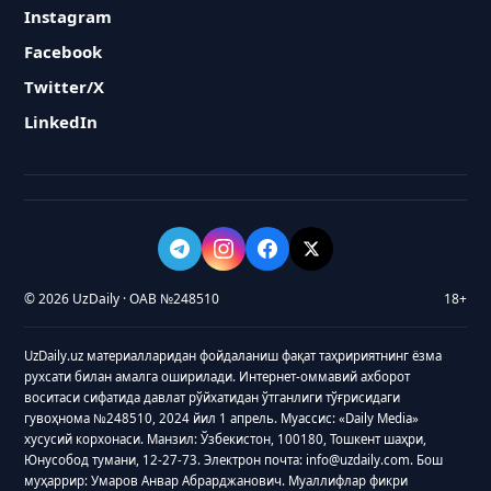
Instagram
Facebook
Twitter/X
LinkedIn
© 2026 UzDaily · ОАВ №248510
18+
UzDaily.uz материалларидан фойдаланиш фақат таҳририятнинг ёзма
рухсати билан амалга оширилади. Интернет-оммавий ахборот
воситаси сифатида давлат рўйхатидан ўтганлиги тўғрисидаги
гувоҳнома №248510, 2024 йил 1 апрель. Муассис: «Daily Media»
хусусий корхонаси. Манзил: Ўзбекистон, 100180, Тошкент шаҳри,
Юнусобод тумани, 12-27-73. Электрон почта: info@uzdaily.com. Бош
муҳаррир: Умаров Анвар Абрарджанович. Муаллифлар фикри