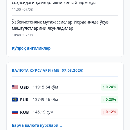
соҳасидаги ҳамкорликни кенгайтирмоқда
11:00 · 07/08
Ўзбекистонлик мутахассислар Иорданияда ўқув
машғулотларини якунладилар
10:48 · 07/08
Кўпроқ янгиликлар →
ВАЛЮТА КУРСЛАРИ (МБ, 07.08.2026)
USD
11915.64 сўм
↑ 0.24%
EUR
13749.46 сўм
↑ 0.23%
RUB
146.19 сўм
↓ 0.12%
Барча валюта курслари →