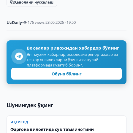
Ҳаволани нусхалаш
UzDaily
·
👁 176 views
·
23.05.2026 · 19:50
Воқеалар ривожидан хабардор бўлинг
Энг муҳим хабарлар, эксклюзив репортажлар ва
тезкор янгиликларни ўзингизга қулай
платформада кузатиб боринг.
Обуна бўлинг
Шунингдек ўқинг
ИҚТИСОД
Фарғона вилоятида сув таъминотини