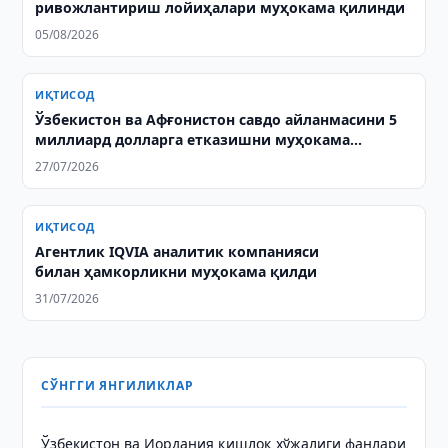
ривожлантириш лойиҳалари муҳокама қилинди
05/08/2026
ИҚТИСОД
Ўзбекистон ва Афғонистон савдо айланмасини 5
миллиард долларга етказишни муҳокама
қилишди
27/07/2026
ИҚТИСОД
Агентлик IQVIA аналитик компанияси
билан ҳамкорликни муҳокама қилди
31/07/2026
СЎНГГИ ЯНГИЛИКЛАР
Ўзбекистон ва Иордания қишлоқ хўжалиги фанлари