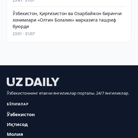
23:45 · 31/07
Ўзбекистон, Қирғизистон ва Озарбайжон биринчи
хонимлари «Олтин Болалик» марказига ташриф
буюрди
23:01 · 31/07
Ўзбекистоннинг етакчи янгиликлар порталы. 24/7 янгиликлар.
БЎЛИМЛАР
Ўзбекистон
Иқтисод
Молия