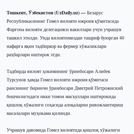
Тошкент, Ўзбекистон (UzDaily.uz) —
Беларус
Республикасининг Гомел вилояти ижроия қўмитасида
Фарғона вилояти делегацияси вакиллари учун учрашув
ташкил этилди. Унда вилоятимиздан ташриф буюрган 40
нафарга яқин тадбиркор ва фермер хўжаликлари
раҳбарлари иштирок этди.
Тадбирда вилоят ҳокимининг ўринбосари Алибек
Турсунов ҳамда Гомел вилояти ижроия қўмитаси
раисининг биринчи ўринбосари Дмитрий Петрожиский
бошчилигидаги икки томон масъуллари иштирокида
қишлоқ хўжалиги соҳасида алоқаларни ривожлантириш
масалалари муҳокама қилинди.
Учрашув давомида Гомел вилоятида қишлоқ хўжалиги