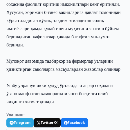
соҳасида фаолият юритиш имкониятлари кенг ёритилди.
Хусусан, хорижий бизнес вакилларига давлат томонидан
кўрсатиладиган кўмак, тақдим этиладиган солиқ
имтиёзлари ҳамда қулай ишчи муҳитини яратиш бўйича
бериладиган кафолатлар ҳақида батафсил маълумот
берилди.
Мулоқот давомида тадбиркор ва фермерлар ўзларини
қизиқтирган саволларга масъуллардан жавоблар олдилар.
Ушбу учрашув икки ҳудуд ўртасидаги аграр соҳадаги
ўзаро манфаатли ҳамкорликни янги босқичга олиб
чиқишга хизмат қилади.
Улашиш:
Telegram
Twitter/X
Facebook