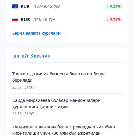
EUR
13749.46 сўм
↑ 0.23%
RUB
146.19 сўм
↓ 0.12%
Барча валюта курслари →
ЭНГ КЎП ЎҚИЛГАН
Тошкентда кичик бизнесга бино ва ер бепул
берилади
23:07 · 31/07
Саида Мирзиёева болалар майдончалари
қурилишига қарши чиқди
22:57 · 31/07
«Андижон полькаси» Гиннес рекордлар китобига
киритилиши учун 730 млн сўм ажратилди