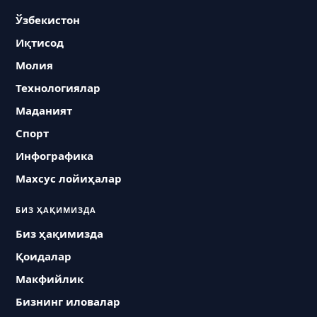
Ўзбекистон
Иқтисод
Молия
Технологиялар
Маданият
Спорт
Инфографика
Махсус лойиҳалар
БИЗ ҲАҚИМИЗДА
Биз ҳақимизда
Қоидалар
Макфийлик
Бизнинг иловалар