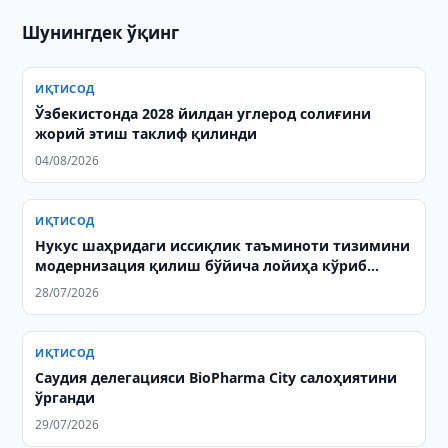
Шунингдек ўқинг
ИҚТИСОД
Ўзбекистонда 2028 йилдан углерод солиғини
жорий этиш таклиф қилинди
04/08/2026
ИҚТИСОД
Нукус шаҳридаги иссиқлик таъминоти тизимини
модернизация қилиш бўйича лойиҳа кўриб
чиқилди
28/07/2026
ИҚТИСОД
Саудия делегацияси BioPharma City салоҳиятини
ўрганди
29/07/2026