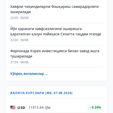
Хавфли чиқиндиларни бошқариш самарадорлиги
оширилади
22:05 · 06/08
Йўл ҳаракати хавфсизлигини оширишга
қаратилган қонун лойиҳаси Сенатга тақдим этилди
22:00 · 06/08
Фарғонада Корея инвестицияси билан завод ишга
туширилади
21:55 · 06/08
Кўпроқ янгиликлар →
ВАЛЮТА КУРСЛАРИ (МБ, 07.08.2026)
USD
11915.64 сўм
↑ 0.24%