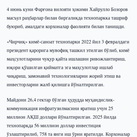
4 июнь куни Фарғона вилояти ҳокими Хайрулло Бозоров
масъул раҳбарлар билан биргаликда технопаркка ташриф
буюриб, амалдаги корхоналар фаолияти билан танишди.
«Чирчиқ» кимё-саноат технопарки 2022 йил 3 февралдаги
президент қарорига мувофиқ ташкил этилган бўлиб, кимё
маҳсулотларини чуқур қайта ишлашни ривожлантириш,
юқори қўшилган қийматга эга маҳсулотлар ишлаб
чиқариш, замонавий технологияларни жорий этиш ва
инвесторларни жалб қилишга йўналтирилган.
Майдони 26,4 гектар бўлган ҳудудда муҳандислик-
коммуникация инфратузилмасини яратиш учун 25
миллион АҚШ доллари йўналтирилган. 2025 йилда
технопаркда 56 миллион доллар инвестиция
ўзлаштирилиб, 758 та янги иш ўрни яратилди. Корхоналар