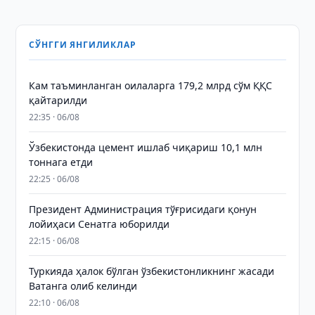
СЎНГГИ ЯНГИЛИКЛАР
Кам таъминланган оилаларга 179,2 млрд сўм ҚҚС
қайтарилди
22:35 · 06/08
Ўзбекистонда цемент ишлаб чиқариш 10,1 млн
тоннага етди
22:25 · 06/08
Президент Администрация тўғрисидаги қонун
лойиҳаси Сенатга юборилди
22:15 · 06/08
Туркияда ҳалок бўлган ўзбекистонликнинг жасади
Ватанга олиб келинди
22:10 · 06/08