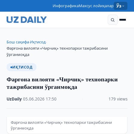
Инфографика
Махсус лойиҳалар
Ўз
Бош саҳифа
Иқтисод
›
›
Фарғона вилояти «Чирчиқ» технопарки тажрибасини
ўрганмоқда
ИҚТИСОД
Фарғона вилояти «Чирчиқ» технопарки
тажрибасини ўрганмоқда
UzDaily
·
05.06.2026
·
17:50
·
179 views
Фарғона вилояти «Чирчиқ» технопарки тажрибасини
ўрганмоқда