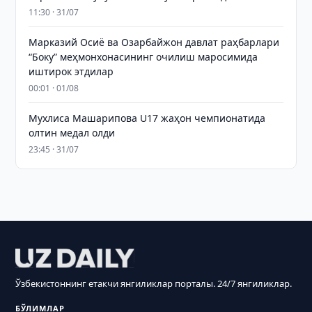
11:30 · 31/07
Марказий Осиё ва Озарбайжон давлат раҳбарлари
“Боку” меҳмонхонасининг очилиш маросимида
иштирок этдилар
00:01 · 01/08
Мухлиса Машарипова U17 жаҳон чемпионатида
олтин медал олди
23:45 · 31/07
Ўзбекистоннинг етакчи янгиликлар порталы. 24/7 янгиликлар.
БЎЛИМЛАР