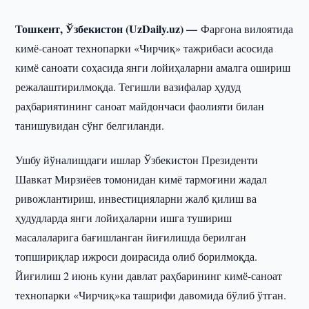
Тошкент, Ўзбекистон (UzDaily.uz) —
Фарғона вилоятида
кимё-саноат технопарки «Чирчиқ» тажрибаси асосида
кимё саноати соҳасида янги лойиҳаларни амалга ошириш
режалаштирилмоқда. Тегишли вазифалар ҳудуд
раҳбариятининг саноат майдончаси фаолияти билан
танишувидан сўнг белгиланди.
Ушбу йўналишдаги ишлар Ўзбекистон Президенти
Шавкат Мирзиёев томонидан кимё тармоғини жадал
ривожлантириш, инвестицияларни жалб қилиш ва
ҳудудларда янги лойиҳаларни ишга тушириш
масалаларига бағишланган йиғилишда берилган
топшириқлар ижроси доирасида олиб борилмоқда.
Йиғилиш 2 июнь куни давлат раҳбарининг кимё-саноат
технопарки «Чирчиқ»ка ташрифи давомида бўлиб ўтган.