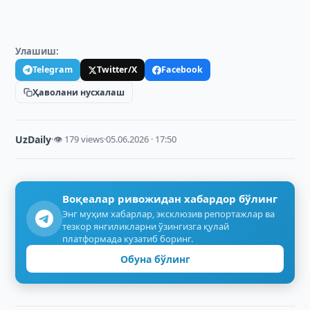
Улашиш:
Telegram
Twitter/X
Facebook
Ҳаволани нусхалаш
UzDaily
·
👁 179 views
·
05.06.2026 · 17:50
Воқеалар ривожидан хабардор бўлинг
Энг муҳим хабарлар, эксклюзив репортажлар ва
тезкор янгиликларни ўзингизга қулай
платформада кузатиб боринг.
Обуна бўлинг