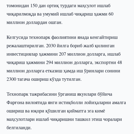
томонидан 150 дан ортиқ турдаги маҳсулот ишлаб
чиқарилмоқда ва умумий ишлаб чиқариш ҳажми 60
миллион доллардан ошган.
Келгусида технопарк фаолиятини янада кенгайтириш
режалаштирилган. 2030 йилга бориб жалб қилинган
инвестициялар ҳажмини 207 миллион долларга, ишлаб
чиқариш ҳажмини 294 миллион долларга, экспортни 48
миллион долларга етказиш ҳамда иш ўринлари сонини
2300 тагача ошириш кўзда тутилган.
Технопарк тажрибасини ўрганиш якунлари бўйича
Фарғона вилоятида янги истиқболли лойиҳаларни амалга
ошириш ва юқори қўшилган қийматга эга кимё
маҳсулотлари ишлаб чиқаришни ташкил этиш чоралари
белгиланди.