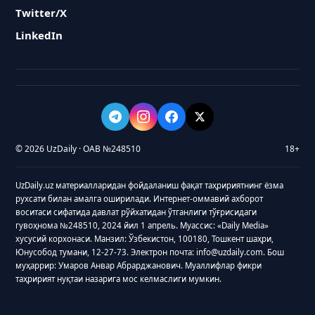
Twitter/X
LinkedIn
© 2026 UzDaily · ОАВ №248510
18+
UzDaily.uz материалларидан фойдаланиш фақат таҳририятнинг ёзма
рухсати билан амалга оширилади. Интернет-оммавий ахборот
воситаси сифатида давлат рўйхатидан ўтганлиги тўғрисидаги
гувоҳнома №248510, 2024 йил 1 апрель. Муассис: «Daily Media»
хусусий корхонаси. Манзил: Ўзбекистон, 100180, Тошкент шаҳри,
Юнусобод тумани, 12-27-73. Электрон почта: info@uzdaily.com. Бош
муҳаррир: Умаров Анвар Абрарджанович. Муаллифлар фикри
таҳририят нуқтаи назарига мос келмаслиги мумкин.