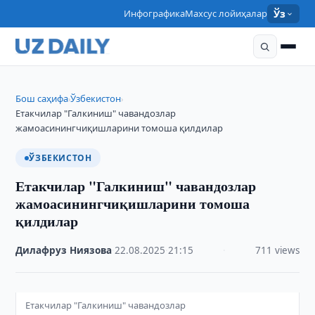
Инфографика
Махсус лойиҳалар
Ўз
Бош саҳифа
Ўзбекистон
›
›
Етакчилар "Галкиниш" чавандозлар
жамоасинингчиқишларини томоша қилдилар
ЎЗБЕКИСТОН
Етакчилар "Галкиниш" чавандозлар
жамоасинингчиқишларини томоша
қилдилар
Дилафруз Ниязова
·
22.08.2025
·
21:15
·
711 views
Етакчилар "Галкиниш" чавандозлар