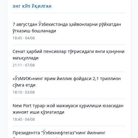
ЭНГ КЎП ЎҚИЛГАН
7 августдан Ўзбекистонда ҳайвонларни рўйхатдан
ўтказиш бошланади
18:45 · 04/08
Сенат ҳарбий пенсиялар тўғрисидаги янги қонунни
маъқуллади
21:11 · 07/08
«ЎзМИЖ»нинг ярим йиллик фойдаси 2,1 триллион
сўмга етди
18:10 · 03/08
New Port турар-жой мажмуаси қурилиши юзасидан
жиноят иши қўзғатилди
18:40 · 04/08
Президентга “Ўзбекнефтегаз”нинг йилнинг