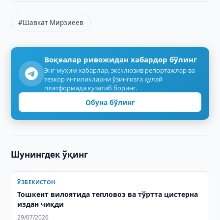
#Шавкат Мирзиёев
Воқеалар ривожидан хабардор бўлинг
Энг муҳим хабарлар, эксклюзив репортажлар ва
тезкор янгиликларни ўзингизга қулай
платформада кузатиб боринг.
Обуна бўлинг
Шунингдек ўқинг
ЎЗБЕКИСТОН
Тошкент вилоятида тепловоз ва тўртта цистерна
издан чиқди
29/07/2026