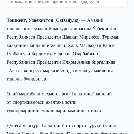
жамоасинингчиқишларини томоша қилдилар
Тошкент, Ўзбекистон (UzDaily.uz) —
Амалий
ташрифнинг маданий дастури доирасида Ўзбекистон
Республикаси Президенти Шавкат Мирзиёев, Туркман
халқининг миллий етакчиси, Халқ Маслаҳати Раиси
Гурбангули Бердимуҳамедов ва Озарбайжон
Республикаси Президенти Илҳом Алиев биргаликда
"Аваза" конгресс маркази ёнидаги махсус майдонга
ташриф буюрдилар.
Олий мартабали меҳмонларга "Галкиниш" миллий
от спортижамоаси ахалтака зотли
тулпорларининг чиқишлари намойиш этилди.
Дунёга машҳур "Галкиниш" от спорти гуруҳи бу йил
Монте-Карлода бўлиб ўтган 47-халқаро цирк фестивалида