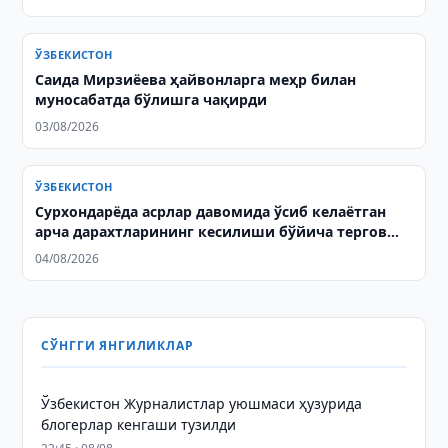
ЎЗБЕКИСТОН
Саида Мирзиёева ҳайвонларга меҳр билан
муносабатда бўлишга чақирди
03/08/2026
ЎЗБЕКИСТОН
Сурхондарёда асрлар давомида ўсиб келаётган
арча дарахтларининг кесилиши бўйича тергов
олиб борилмоқда
04/08/2026
СЎНГГИ ЯНГИЛИКЛАР
Ўзбекистон Журналистлар уюшмаси ҳузурида
блогерлар кенгаши тузилди