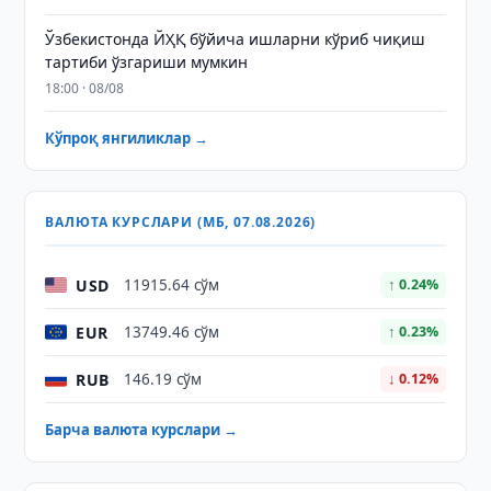
Ўзбекистонда ЙҲҚ бўйича ишларни кўриб чиқиш
тартиби ўзгариши мумкин
18:00 · 08/08
Кўпроқ янгиликлар →
ВАЛЮТА КУРСЛАРИ (МБ, 07.08.2026)
USD
11915.64 сўм
↑ 0.24%
EUR
13749.46 сўм
↑ 0.23%
RUB
146.19 сўм
↓ 0.12%
Барча валюта курслари →