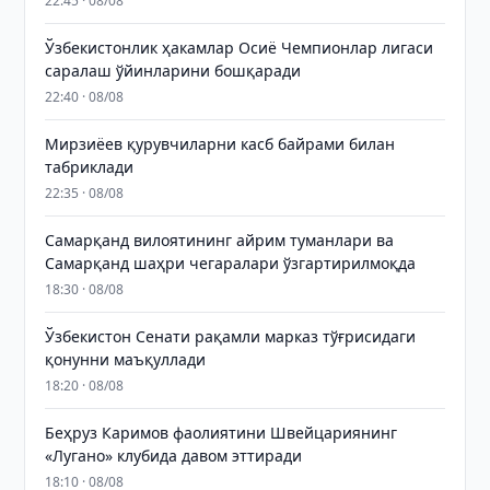
22:45 · 08/08
Ўзбекистонлик ҳакамлар Осиё Чемпионлар лигаси
саралаш ўйинларини бошқаради
22:40 · 08/08
Мирзиёев қурувчиларни касб байрами билан
табриклади
22:35 · 08/08
Самарқанд вилоятининг айрим туманлари ва
Самарқанд шаҳри чегаралари ўзгартирилмоқда
18:30 · 08/08
Ўзбекистон Сенати рақамли марказ тўғрисидаги
қонунни маъқуллади
18:20 · 08/08
Беҳруз Каримов фаолиятини Швейцариянинг
«Лугано» клубида давом эттиради
18:10 · 08/08