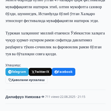
муваффақиятли иштирок этиб, олтин мукофотга сазовор
бўлди, шунингдек, Истанбулда бўлиб ўтган Халқаро
этноспорт фестивалида муваффақиятли иштирок этди.
Туркман халқининг миллий етакчиси Ўзбекистон халқига
чуқур ҳурмат-эҳтиром рамзи сифатида давлатимиз
раҳбарига тўкин-сочинлик ва фаровонлик рамзи бўлган
туя ва бўталоқни совға қилди.
Улашиш:
Telegram
Twitter/X
Facebook
Ҳаволани нусхалаш
Дилафруз Ниязова
·
👁 711 views
·
22.08.2025 · 21:15