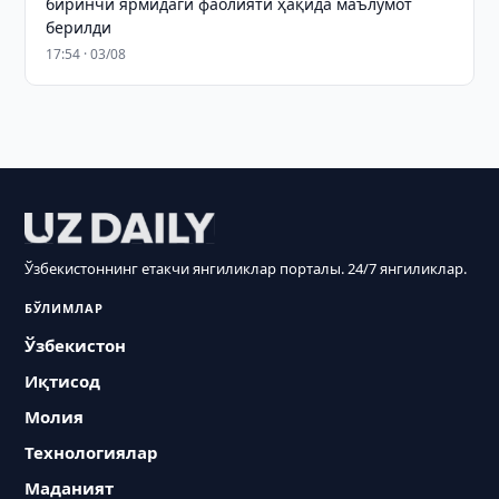
биринчи ярмидаги фаолияти ҳақида маълумот
берилди
17:54 · 03/08
Ўзбекистоннинг етакчи янгиликлар порталы. 24/7 янгиликлар.
БЎЛИМЛАР
Ўзбекистон
Иқтисод
Молия
Технологиялар
Маданият