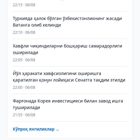
22:15 · 06/08
Туркияда ҳалок бўлган ўзбекистонликнинг жасади
Ватанга олиб келинди
22:10 · 06/08
Хавфли чиқиндиларни бошқариш самарадорлиги
оширилади
22:05 · 06/08
Йўл ҳаракати хавфсизлигини оширишга
қаратилган қонун лойиҳаси Сенатга тақдим этилди
22:00 · 06/08
Фарғонада Корея инвестицияси билан завод ишга
туширилади
21:55 · 06/08
Кўпроқ янгиликлар →