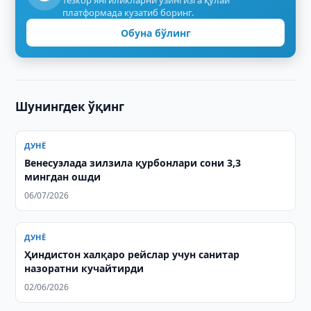
тезкор янгиликларни ўзингизга қулай
платформада кузатиб боринг.
Обуна бўлинг
Шунингдек ўқинг
ДУНЁ
Венесуэлада зилзила қурбонлари сони 3,3
мингдан ошди
06/07/2026
ДУНЁ
Ҳиндистон халқаро рейслар учун санитар
назоратни кучайтирди
02/06/2026