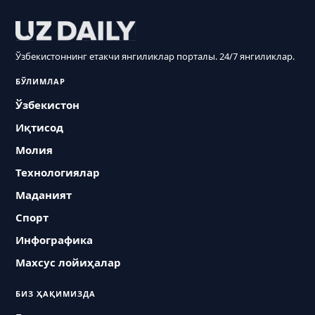
Ўзбекистоннинг етакчи янгиликлар порталы. 24/7 янгиликлар.
БЎЛИМЛАР
Ўзбекистон
Иқтисод
Молия
Технологиялар
Маданият
Спорт
Инфографика
Махсус лойиҳалар
БИЗ ҲАҚИМИЗДА