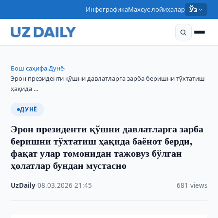
Инфографика
Махсус лойиҳалар
Ўз
Бош саҳифа
Дунё
›
›
Эрон президенти қўшни давлатларга зарба беришни тўхтатиш
ҳақида …
ДУНЁ
Эрон президенти қўшни давлатларга зарба
беришни тўхтатиш ҳақида баёнот берди,
фақат улар томонидан тажовуз бўлган
ҳолатлар бундан мустасно
UzDaily
·
08.03.2026
·
21:45
·
681 views