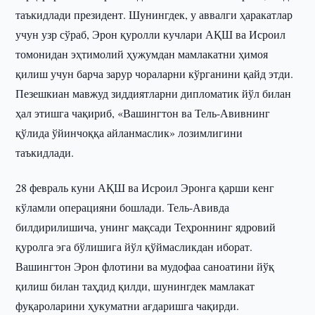
таъкидлади президент. Шунингдек, у аввалги ҳаракатлар
учун узр сўраб, Эрон қуролли кучлари АҚШ ва Исроил
томонидан эҳтимолий ҳужумдан мамлакатни ҳимоя
қилиш учун барча зарур чораларни кўрганини қайд этди.
Пезешкиан мавжуд зиддиятларни дипломатик йўл билан
ҳал этишга чақириб, «Вашингтон ва Тель-Авивнинг
қўлида ўйинчоққа айланмаслик» лозимлигини
таъкидлади.
28 февраль куни АҚШ ва Исроил Эронга қарши кенг
кўламли операцияни бошлади. Тель-Авивда
билдирилишича, унинг мақсади Теҳроннинг ядровий
қуролга эга бўлишига йўл қўймасликдан иборат.
Вашингтон Эрон флотини ва мудофаа саноатини йўқ
қилиш билан таҳдид қилди, шунингдек мамлакат
фуқароларини ҳукуматни ағдаришга чақирди.