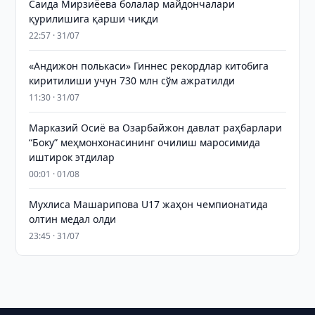
Саида Мирзиёева болалар майдончалари
қурилишига қарши чиқди
22:57 · 31/07
«Андижон полькаси» Гиннес рекордлар китобига
киритилиши учун 730 млн сўм ажратилди
11:30 · 31/07
Марказий Осиё ва Озарбайжон давлат раҳбарлари
“Боку” меҳмонхонасининг очилиш маросимида
иштирок этдилар
00:01 · 01/08
Мухлиса Машарипова U17 жаҳон чемпионатида
олтин медал олди
23:45 · 31/07