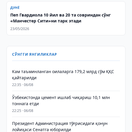
ДУНЁ
Пеп Гвардиола 10 йил ва 20 та совриндан сўнг
«Манчестер Сити»ни тарк этади
23/05/2026
СЎНГГИ ЯНГИЛИКЛАР
Кам таъминланган оилаларга 179,2 млрд сўм ҚҚС
қайтарилди
22:35 · 06/08
Ўзбекистонда цемент ишлаб чиқариш 10,1 млн
тоннага етди
22:25 · 06/08
Президент Администрация тўғрисидаги қонун
лойиҳаси Сенатга юборилди