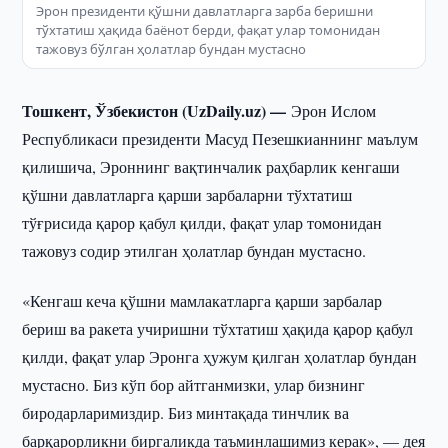
Эрон президенти қўшни давлатларга зарба беришни
тўхтатиш ҳақида баёнот берди, фақат улар томонидан
тажовуз бўлган ҳолатлар бундан мустасно
Тошкент, Ўзбекистон (UzDaily.uz) —
Эрон Ислом
Республикаси президенти Масуд Пезешкианнинг маълум
қилишича, Эроннинг вақтинчалик раҳбарлик кенгаши
қўшни давлатларга қарши зарбаларни тўхтатиш
тўғрисида қарор қабул қилди, фақат улар томонидан
тажовуз содир этилган ҳолатлар бундан мустасно.
«Кенгаш кеча қўшни мамлакатларга қарши зарбалар
бериш ва ракета учиришни тўхтатиш ҳақида қарор қабул
қилди, фақат улар Эронга ҳужум қилган ҳолатлар бундан
мустасно. Биз кўп бор айтганмизки, улар бизнинг
биродарларимиздир. Биз минтақада тинчлик ва
барқарорликни биргаликда таъминлашимиз керак», — дея