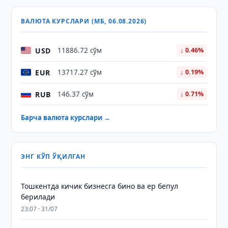
ВАЛЮТА КУРСЛАРИ (МБ, 06.08.2026)
USD
11886.72 сўм
↓ 0.46%
EUR
13717.27 сўм
↓ 0.19%
RUB
146.37 сўм
↓ 0.71%
Барча валюта курслари →
ЭНГ КЎП ЎҚИЛГАН
Тошкентда кичик бизнесга бино ва ер бепул
берилади
23:07 · 31/07