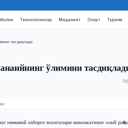
Молия
Технологиялар
Маданият
Спорт
Туризм
имини тасдиқлади
манаийнинг ўлимини тасдиқлад
·
73
ади
лат оммавий ахборот воситалари мамлакатнинг олий раҳб