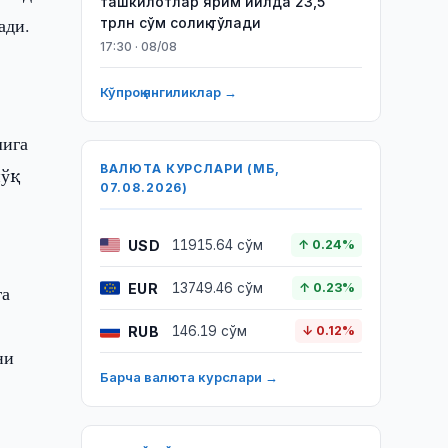
ташкилотлар ярим йилда 23,5
ади.
трлн сўм солиқ тўлади
17:30 · 08/08
Кўпроқ янгиликлар →
шига
ВАЛЮТА КУРСЛАРИ (МБ,
йўқ
07.08.2026)
USD
11915.64 сўм
↑ 0.24%
EUR
13749.46 сўм
↑ 0.23%
га
RUB
146.19 сўм
↓ 0.12%
ни
Барча валюта курслари →