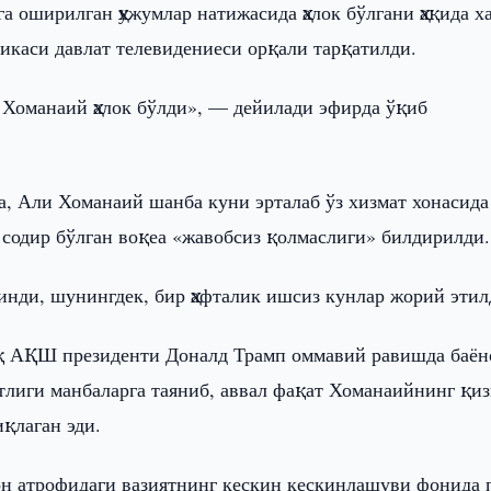
оширилган ҳужумлар натижасида ҳалок бўлгани ҳақида х
икаси давлат телевидениеси орқали тарқатилди.
 Хоманаий ҳалок бўлди», — дейилади эфирда ўқиб
а, Али Хоманаий шанба куни эрталаб ўз хизмат хонасида
 содир бўлган воқеа «жавобсиз қолмаслиги» билдирилди.
нди, шунингдек, бир ҳафталик ишсиз кунлар жорий этил
роқ АҚШ президенти Доналд Трамп оммавий равишда баён
нтлиги манбаларга таяниб, аввал фақат Хоманаийнинг қиз
иқлаган эди.
он атрофидаги вазиятнинг кескин кескинлашуви фонида 