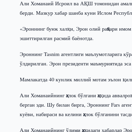
Али Хоманаий Исроил ва АҚШ томонидан амалга 
берди. Мазкур хабар шанба куни Ислом Республ
«Эроннинг буюк халқи, Эрон олий раҳбари имом
эшиттирилган расмий баёнотда.
Эроннинг Tasnim агентлиги маълумотларига кўр
ўлдирилган. Эрон президенти маъмуриятида эса
Мамлакатда 40 кунлик миллий мотам эълон қили
Али Хоманаийнинг ҳалок бўлгани ҳақида аввал
берган эди. Шу билан бирга, Эроннинг Fars аге
куёви, набираси ва келини ҳалок бўлганини тасд
Али Хоманаийнинг ўлими ҳақидаги хабарлар Эр