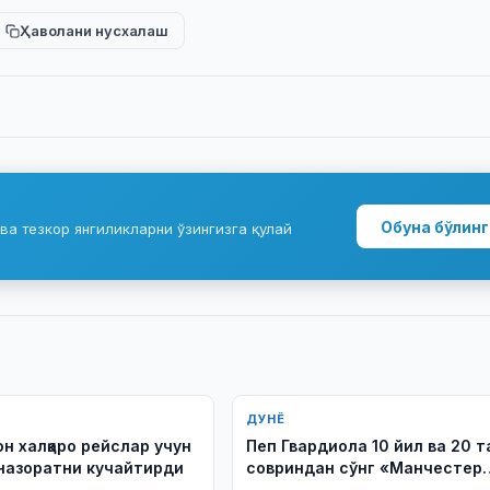
Ҳаволани нусхалаш
Обуна бўлинг
ва тезкор янгиликларни ўзингизга қулай
ДУНЁ
н халқаро рейслар учун
Пеп Гвардиола 10 йил ва 20 т
назоратни кучайтирди
совриндан сўнг «Манчестер
Сити»ни тарк этади