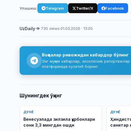
Улашиш:
Telegram
Twitter/X
Facebook
UzDaily
·
👁 730 views
·
01.03.2026 · 13:05
Воқеалар ривожидан хабардор бўлинг
Энг муҳим хабарлар, эксклюзив репортажлар 
платформада кузатиб боринг.
Шунингдек ўқинг
ДУНЁ
ДУНЁ
Венесуэлада зилзила қурбонлари
Ҳиндисто
сони 3,3 мингдан ошди
санитар 