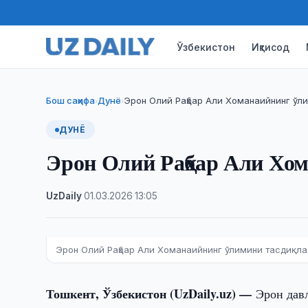
Ўзбекистон
Иқтисод
Бош саҳифа
Дунё
Эрон Олий Раҳбар Али Хоманаийнинг ўл
›
›
ДУНЁ
Эрон Олий Раҳбар Али Хо
UzDaily
·
01.03.2026
·
13:05
Эрон Олий Раҳбар Али Хоманаийнинг ўлимини тасдиқл
Тошкент, Ўзбекистон (UzDaily.uz) —
Эрон дав