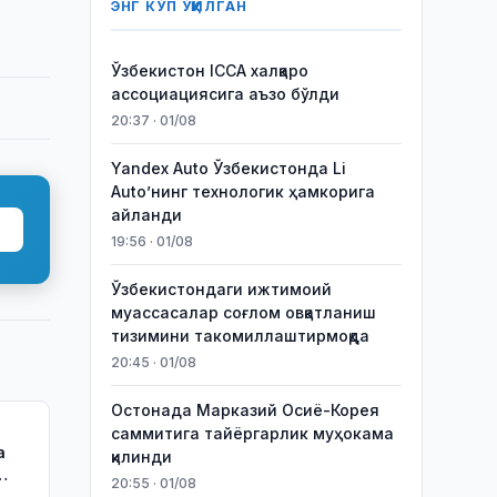
ЭНГ КЎП ЎҚИЛГАН
Ўзбекистон ICCA халқаро
ассоциациясига аъзо бўлди
20:37 · 01/08
Yandex Auto Ўзбекистонда Li
Auto’нинг технологик ҳамкорига
айланди
19:56 · 01/08
Ўзбекистондаги ижтимоий
муассасалар соғлом овқатланиш
тизимини такомиллаштирмоқда
20:45 · 01/08
Остонада Марказий Осиё-Корея
саммитига тайёргарлик муҳокама
а
қилинди
20:55 · 01/08