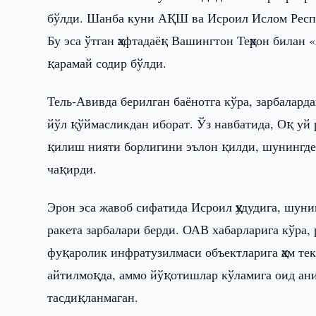
бўлди. Шанба куни АҚШ ва Исроил Ислом Респу
Бу эса ўтган ҳафтадаёқ Вашингтон Теҳрон билан 
қарамай содир бўлди.
Тель-Авивда берилган баёнотга кўра, зарбалард
йўл қўймасликдан иборат. Ўз навбатида, Оқ уй 
қилиш нияти борлигини эълон қилди, шунингде
чақирди.
Эрон эса жавоб сифатида Исроил ҳудудига, шун
ракета зарбалари берди. ОАВ хабарларига кўра, 
фуқаролик инфратузилмаси объектларига ҳам тек
айтилмоқда, аммо йўқотишлар кўламига оид ани
тасдиқланмаган.