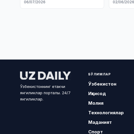
06/07/2026
02/06/202
БЎЛИМЛАР
Ўзбекистон
Ўзбекистоннинг етакчи
янгиликлар порталы. 24/7
Иқтисод
янгиликлар.
Молия
Технологиялар
Маданият
Спорт