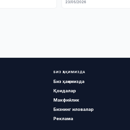
6
23/05/2026
БИЗ ҲАҚИМИЗДА
Биз ҳақимизда
Қоидалар
Макфийлик
Бизнинг иловалар
Реклама