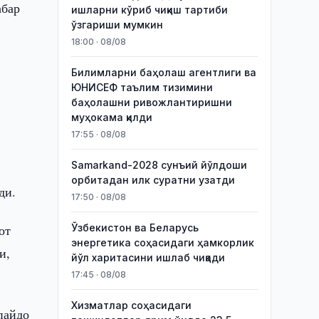
абар
ишларни кўриб чиқиш тартиби
ўзгариши мумкин
18:00 · 08/08
Билимларни баҳолаш агентлиги ва
ЮНИСЕФ таълим тизимини
баҳолашни ривожлантиришни
муҳокама қилди
17:55 · 08/08
Samarkand-2028 сунъий йўлдоши
орбитадан илк суратни узатди
ди.
17:50 · 08/08
от
Ўзбекистон ва Беларусь
энергетика соҳасидаги ҳамкорлик
и,
йўл харитасини ишлаб чиқади
17:45 · 08/08
Хизматлар соҳасидаги
пайдо