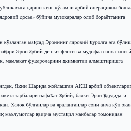
бликасига қарши кенг кўламли ҳарбий операцияни бошл
«ядровий досье» бўйича музокаралар олиб бораётганига
ан кўзланган мақсад Эроннинг ядровий қуролга эга бўли
раҳбари Эрон ҳарбий-денгиз флоти ва мудофаа саноатини 
к, мамлакат фуқароларини ҳокимиятни алмаштиришга
ингдек, Яқин Шарқда жойлашган АҚШ ҳарбий объектлари
ракета зарбалари нафақат ҳарбий, балки Эрон ҳудудидаги
кан. Ҳалок бўлганлар ва яраланганлар сони анча кўп эка
қ маълумотлар ҳозирча мустақил манбалар томонидан