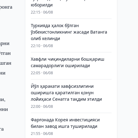
юборилди
ронга
22:15 · 06/08
Туркияда ҳалок бўлган
ўзбекистонликнинг жасади Ватанга
олиб келинди
арни
22:10 · 06/08
ётган
Хавфли чиқиндиларни бошқариш
ашган
самарадорлиги оширилади
ини
22:05 · 06/08
Йўл ҳаракати хавфсизлигини
оширишга қаратилган қонун
ни,
лойиҳаси Сенатга тақдим этилди
22:00 · 06/08
рини
Фарғонада Корея инвестицияси
билан завод ишга туширилади
га
21:55 · 06/08