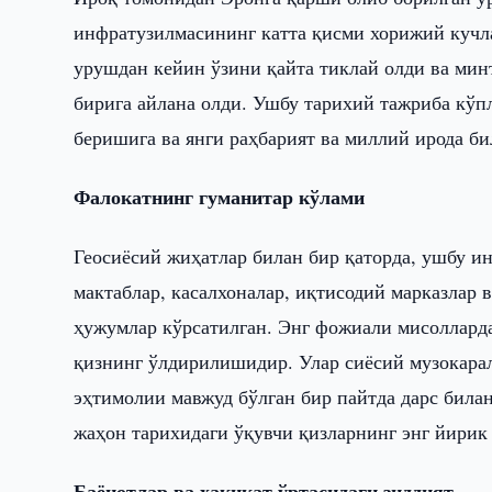
инфратузилмасининг катта қисми хорижий кучла
урушдан кейин ўзини қайта тиклай олди ва мин
бирига айлана олди. Ушбу тарихий тажриба кўп
беришига ва янги раҳбарият ва миллий ирода б
Фалокатнинг гуманитар кўлами
Геосиёсий жиҳатлар билан бир қаторда, ушбу и
мактаблар, касалхоналар, иқтисодий марказлар
ҳужумлар кўрсатилган. Энг фожиали мисолларда
қизнинг ўлдирилишидир. Улар сиёсий музокара
эҳтимолии мавжуд бўлган бир пайтда дарс билан
жаҳон тарихидаги ўқувчи қизларнинг энг йирик
Баёнотлар ва ҳақиқат ўртасидаги зиддият