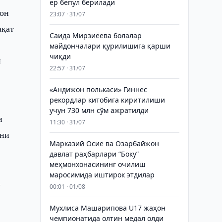
ер бепул берилади
чон
23:07 · 31/07
ақат
Саида Мирзиёева болалар
майдончалари қурилишига қарши
чиқди
и
22:57 · 31/07
«Андижон полькаси» Гиннес
рекордлар китобига киритилиши
и
учун 730 млн сўм ажратилди
и
11:30 · 31/07
ини
Марказий Осиё ва Озарбайжон
давлат раҳбарлари “Боку”
меҳмонхонасининг очилиш
маросимида иштирок этдилар
а
00:01 · 01/08
Мухлиса Машарипова U17 жаҳон
чемпионатида олтин медал олди