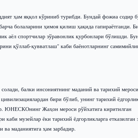
ддият ҳам яққол кўриниб турибди. Бундай фожиа содир б
арча болаларини ҳимоя қилиш ҳақида гапираётганди. Б
нлик аёл спортчилар зўравонлик қурбонлари бўлишди. Бу
ларини қўллаб-қувватлаш" каби баёнотларнинг самимийли
 солади, балки инсониятнинг маданий ва тарихий мерос
и цивилизациялардан бири бўлиб, унинг тарихий ёдгорли
ир. ЮНЕСКОнинг Жаҳон мероси рўйхатига киритилган
и каби музейлар ёки тарихий ёдгорликларга етказилган 
и ва маданиятига ҳам зарбадир.