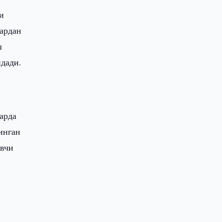
и
лардан
ш
ндади.
арда
инган
увчи