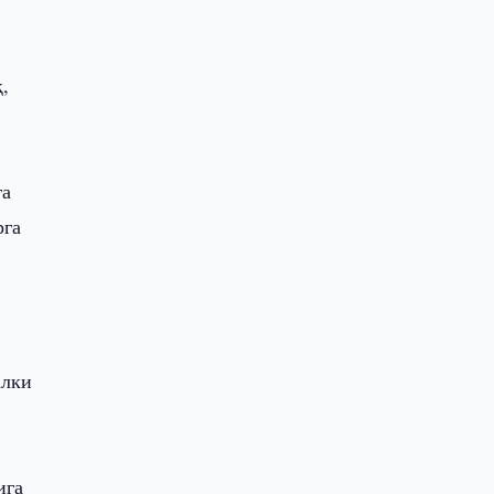
,
га
рга
алки
а
ига