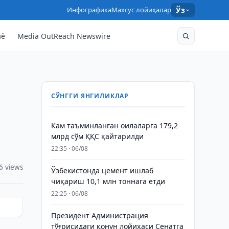
Инфографика
Махсус лойиҳалар
Ўз
нё
Media OutReach Newswire
СЎНГГИ ЯНГИЛИКЛАР
Кам таъминланган оилаларга 179,2
млрд сўм ҚҚС қайтарилди
22:35 · 06/08
6 views
Ўзбекистонда цемент ишлаб
чиқариш 10,1 млн тоннага етди
22:25 · 06/08
Президент Администрация
тўғрисидаги қонун лойиҳаси Сенатга