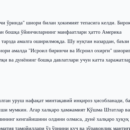
и ўринда" шиори билан ҳокимият тепасига келди. Бироқ
зан бошқа ўйинчиларнинг манфаатлари ҳатто Америка
 тарзда амалга оширилмоқда. Шу нуқтаи назардан, баъзи
иори амалда "Исроил биринчи ва Исроил охирги" шиори
лқи ва дунёнинг бошқа давлатлари учун катта харажатла
илган уруш нафақат минтақавий инқироз ҳисобланади, б
лиши мумкин. Агар халқаро ҳамжамият Қўшма Штатлар в
лининг кенгайишини олдини олмаса, дунё халқаро ҳуқуқ
оматия тамойиллари ўз ўрнини куч ва зўравонлик мантиғ