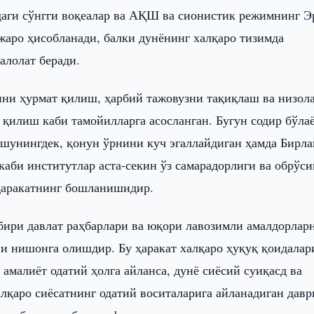
аги сўнгги воқеалар ва АҚШ ва сионистик режимнинг Э
аро ҳисобланади, балки дунёнинг халқаро тизимда
алолат беради.
ини ҳурмат қилиш, ҳарбий тажовузни тақиқлаш ва низол
 қилиш каби тамойилларга асосланган. Бугун содир бўла
 шунингдек, қонун ўрнини куч эгаллайдиган ҳамда Бирл
би институтлар аста-секин ўз самарадорлиги ва обрўс
 ҳаракатнинг бошланишидир.
ири давлат раҳбарлари ва юқори лавозимли амалдорлар
и нишонга олишдир. Бу ҳаракат халқаро ҳуқуқ қоидала
амалиёт одатий ҳолга айланса, дунё сиёсий суиқасд ва
қаро сиёсатнинг одатий воситаларига айланадиган давр