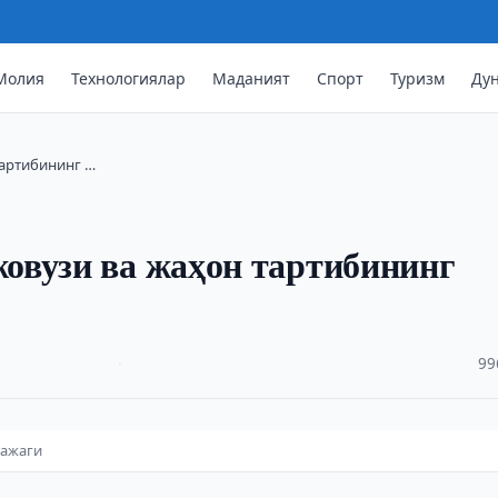
Молия
Технологиялар
Маданият
Спорт
Туризм
Ду
тартибининг …
овузи ва жаҳон тартибининг
·
99
лажаги