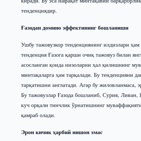
киради. Бу эса нафақат минтақавий барқарорлик
тенденциядир.
Ғазодан домино эффектининг бошланиши
Ушбу тажовузкор тенденциянинг илдизлари ҳам 
тенденция Ғазога қарши очиқ тажовуз билан янг
асосланган қоида низоларни ҳал қилишнинг мув
минтақаларга ҳам тарқалади. Бу тенденцияни д
тарқатишни англатади. Агар бу жиловланмаса, э
Бу тажовузлар Ғазода бошланиб, Сурия, Ливан, 
куч орқали тинчлик ўрнатишнинг муваффақияти
қамраб олади.
Эрон кичик ҳарбий нишон эмас