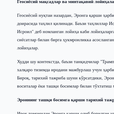
Геосиёсий мақсадлар ва минтақавий лойиҳал
Геосиёсий нуқтаи назардан, Эронга қарши ҳарб
доирасида таҳлил қилинади. Баъзи таҳлиллар 
Исроил" деб номланган лойиҳа каби лойиҳаларг
сиёсатлар билан бирга ҳукмронликка асосланг
лойиҳалар.
Худди шу контекстда, баъзи танқидчилар "Трам
халқаро тизимда иродани мажбурлаш учун ҳарб
Бироқ, тарихий тажриба шуни кўрсатдики, Эрон
воситалар ёки ташқи босимлар билан тўхтатиш 
Эроннинг ташқи босимга қарши тарихий таж
Ироқ томонидан Эронга қарши олиб борилган у