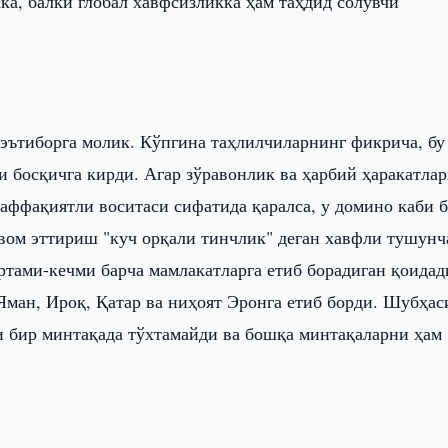
ка, балки глобал хавфсизликка ҳам таҳдид солувчи
эътиборга молик. Кўпгина таҳлилчиларнинг фикрича, бу
и босқичга кирди. Агар зўравонлик ва ҳарбий ҳаракатлар
аффақиятли воситаси сифатида қаралса, у домино каби 
авом эттириш "куч орқали тинчлик" деган хавфли тушун
ртами-кечми барча мамлакатларга етиб борадиган қоидад
Яман, Ироқ, Қатар ва ниҳоят Эронга етиб борди. Шубҳас
 бир минтақада тўхтамайди ва бошқа минтақаларни ҳам