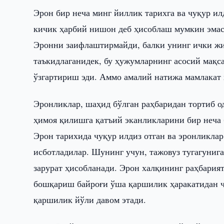
Эрон бир неча минг йиллик тарихга ва чуқур ил
кичик ҳарбий нишон деб ҳисоблаш мумкин эмас
Эронни заифлаштирмайди, балки унинг ички жи
таъкидлаганидек, бу ҳужумларнинг асосий мақс
ўзгартириш эди. Аммо амалий натижа мамлакат
Эронликлар, шаҳид бўлган раҳбаридан тортиб од
ҳимоя қилишга қатъий эканликларини бир неча
Эрон тарихида чуқур илдиз отган ва эронликла
исботладилар. Шунинг учун, тажовуз тугагуниг
зарурат ҳисобланади. Эрон халқининг раҳбария
бошқариш байроғи ўша қаршилик ҳаракатидан ч
қаршилик йўли давом этади.