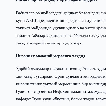
Баёнотлар ва жойлардаги ҳақиқат ўртасидаги зи
куни АҚШ президентининг рафиқаси дунёнинг б
ҳақиқат майдонида ўқувчи қизлар ва ҳатто эро
зиддият "аёллар эркинлиги" ва "болалар ҳуқуқ
ҳақида жиддий саволлар туғдиради.
Инсоният маданий меросига таҳдид
Ҳарбий ҳужумлар нафақат инсон ҳаётига таҳдид
ҳам хавф туғдиради. Эрон дунёдаги энг қадимг
инсониятнинг умумий меросининг бир қисмид
Гулистон саройи ва Исфаҳон маданий мажмуалар
нафақат Эрон учун йўқотиш, балки жаҳон тарих