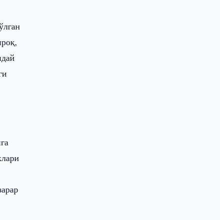
ўлган
ироқ,
ндай
ги
ига
клари
зарар