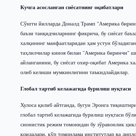
Кучга асосланган сиёсатнинг оқибатлари
Сўнгги йилларда Доналд Трамп "Америка биринч
баъзи танқидчиларнинг фикрича, бу сиёсат баъ
халқининг манфаатларидан ҳам устун бўладиган
таҳлилчилар киноя билан "Америка биринчи" ш
айланганини, бу сиёсат охир-оқибат Америка ха
олиб келиши мумкинлигини таъкидлайдилар.
Глобал тартиб келажагида бурилиш нуқтаси
Хулоса қилиб айтганда, бугун Эронга тиқиштир
глобал тартиб келажагида бурилиш нуқтаси бў
сионистик режим томонидан бу зўравонлик цик
қоидалари, кўп томонлама институтлар ва дипл