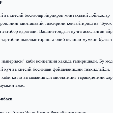
ар
ий ва сиёсий босимлар йирикроқ минтақавий лойиҳалар
Исроилнинг минтақавий таъсирини кенгайтириш ва "Буюк
а эътибор қаратади. Вашингтондаги кучга асосланган ай
ан тартибни шакллантиришга олиб келиши мумкин бўлган
п империяси" каби концепция ҳақида гапиришади. Бу мод
ий куч ва сиёсий босимдан фойдаланишни таъкидлайди.
 каби катта ва маданиятли миллатнинг тараққиётини ҳа
мумкин эмас.
рибаси
руш пайтида Эрон Ислом Республикасининг