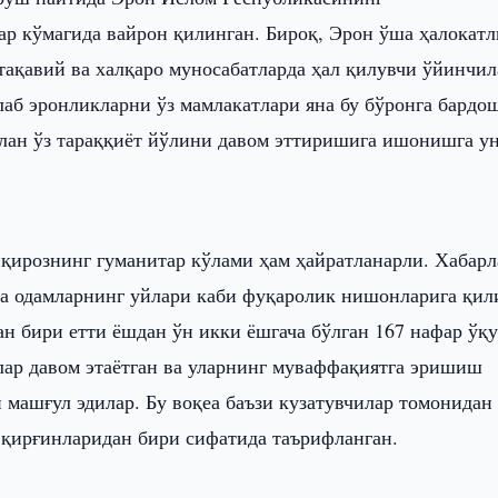
р кўмагида вайрон қилинган. Бироқ, Эрон ўша ҳалокатл
тақавий ва халқаро муносабатларда ҳал қилувчи ўйинчи
лаб эронликларни ўз мамлакатлари яна бу бўронга бардо
илан ўз тараққиёт йўлини давом эттиришига ишонишга у
нқирознинг гуманитар кўлами ҳам ҳайратланарли. Хабарл
 ва одамларнинг уйлари каби фуқаролик нишонларига қил
н бири етти ёшдан ўн икки ёшгача бўлган 167 нафар ўқ
лар давом этаётган ва уларнинг муваффақиятга эришиш
 машғул эдилар. Бу воқеа баъзи кузатувчилар томонидан
 қирғинларидан бири сифатида таърифланган.