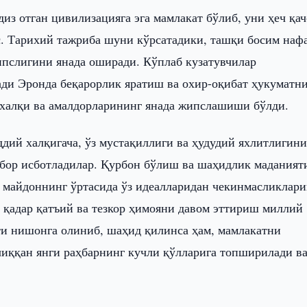
диз отган цивилизацияга эга мамлакат бўлиб, уни ҳеч қа
. Тарихий тажриба шуни кўрсатадики, ташқи босим наф
пслигини янада оширади. Кўплаб кузатувчилар
ади Эронда беқарорлик яратиш ва охир-оқибат ҳукуматн
 халқи ва амалдорларининг янада жипслашиши бўлди.
дий халқигача, ўз мустақиллиги ва ҳудудий яхлитлигин
 бор исботладилар. Қурбон бўлиш ва шаҳидлик маданият
р майдоннинг ўртасида ўз идеалларидан чекинмасликлар
а қадар қатъий ва тезкор ҳимояни давом эттириш миллий
ти нишонга олиниб, шаҳид қилинса ҳам, мамлакатни
иққан янги раҳбарнинг кучли қўлларига топширилади в