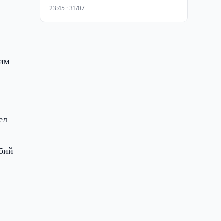
23:45 · 31/07
рим
ел
рбий