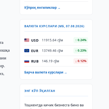
Кўпроқ янгиликлар →
ВАЛЮТА КУРСЛАРИ (МБ, 07.08.2026)
USD
11915.64 сўм
↑ 0.24%
га
бошқа
EUR
13749.46 сўм
↑ 0.23%
чани
RUB
146.19 сўм
↓ 0.12%
ир.
Барча валюта курслари →
из,
ЭНГ КЎП ЎҚИЛГАН
Тошкентда кичик бизнесга бино ва