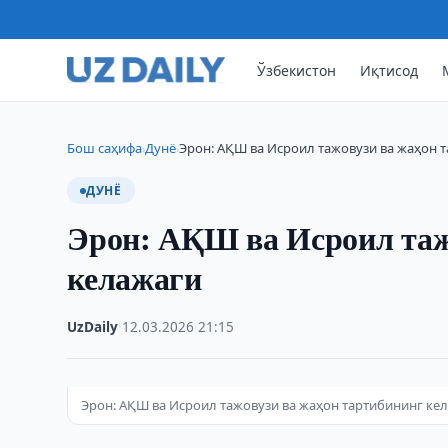
Ўзбекистон
Иқтисод
Бош саҳифа
Дунё
Эрон: АҚШ ва Исроил тажовузи ва жаҳон 
›
›
ДУНЁ
Эрон: АҚШ ва Исроил таж
келажаги
UzDaily
·
12.03.2026
·
21:15
Эрон: АҚШ ва Исроил тажовузи ва жаҳон тартибининг ке